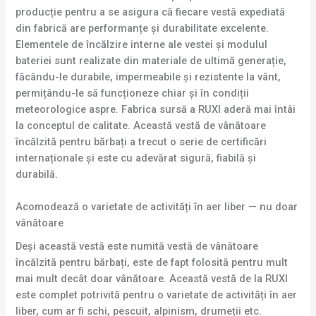
producție pentru a se asigura că fiecare vestă expediată
din fabrică are performanțe și durabilitate excelente.
Elementele de încălzire interne ale vestei și modulul
bateriei sunt realizate din materiale de ultimă generație,
făcându-le durabile, impermeabile și rezistente la vânt,
permițându-le să funcționeze chiar și în condiții
meteorologice aspre. Fabrica sursă a RUXI aderă mai întâi
la conceptul de calitate. Această vestă de vânătoare
încălzită pentru bărbați a trecut o serie de certificări
internaționale și este cu adevărat sigură, fiabilă și
durabilă.
Acomodează o varietate de activități în aer liber — nu doar
vânătoare
Deși această vestă este numită vestă de vânătoare
încălzită pentru bărbați, este de fapt folosită pentru mult
mai mult decât doar vânătoare. Această vestă de la RUXI
este complet potrivită pentru o varietate de activități în aer
liber, cum ar fi schi, pescuit, alpinism, drumeții etc.