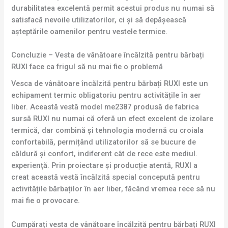
durabilitatea excelentă permit acestui produs nu numai să
satisfacă nevoile utilizatorilor, ci și să depășească
așteptările oamenilor pentru vestele termice.
Concluzie – Vesta de vânătoare încălzită pentru bărbați
RUXI face ca frigul să nu mai fie o problemă
Vesca de vânătoare încălzită pentru bărbați RUXI este un
echipament termic obligatoriu pentru activitățile în aer
liber. Această vestă model me2387 produsă de fabrica
sursă RUXI nu numai că oferă un efect excelent de izolare
termică, dar combină și tehnologia modernă cu croiala
confortabilă, permițând utilizatorilor să se bucure de
căldură și confort, indiferent cât de rece este mediul.
experienţă. Prin proiectare și producție atentă, RUXI a
creat această vestă încălzită special concepută pentru
activitățile bărbaților în aer liber, făcând vremea rece să nu
mai fie o provocare.
Cumpărați vesta de vânătoare încălzită pentru bărbați RUXI