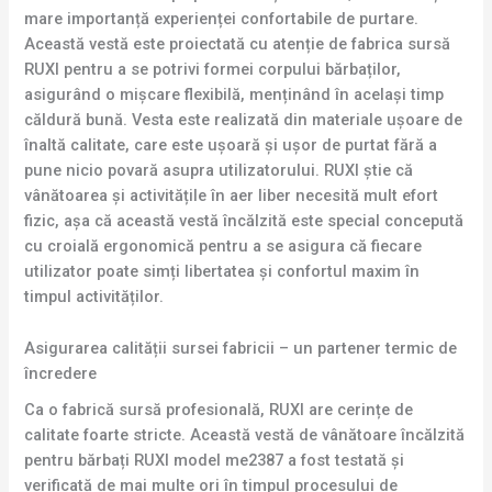
mare importanță experienței confortabile de purtare.
Această vestă este proiectată cu atenție de fabrica sursă
RUXI pentru a se potrivi formei corpului bărbaților,
asigurând o mișcare flexibilă, menținând în același timp
căldură bună. Vesta este realizată din materiale ușoare de
înaltă calitate, care este ușoară și ușor de purtat fără a
pune nicio povară asupra utilizatorului. RUXI știe că
vânătoarea și activitățile în aer liber necesită mult efort
fizic, așa că această vestă încălzită este special concepută
cu croială ergonomică pentru a se asigura că fiecare
utilizator poate simți libertatea și confortul maxim în
timpul activităților.
Asigurarea calității sursei fabricii – un partener termic de
încredere
Ca o fabrică sursă profesională, RUXI are cerințe de
calitate foarte stricte. Această vestă de vânătoare încălzită
pentru bărbați RUXI model me2387 a fost testată și
verificată de mai multe ori în timpul procesului de