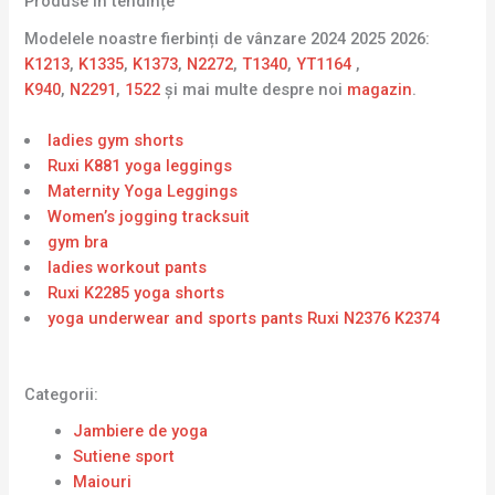
Produse în tendințe
Modelele noastre fierbinți de vânzare 2024 2025 2026:
K1213
,
K1335
,
K1373
,
N2272
,
T1340
,
YT1164
,
K940
,
N2291
,
1522
și mai multe despre noi
magazin
.
ladies gym shorts
Ruxi K881 yoga leggings
Maternity Yoga Leggings
Women’s jogging tracksuit
gym bra
ladies workout pants
Ruxi K2285 yoga shorts
yoga underwear and sports pants Ruxi N2376 K2374
Categorii:
Jambiere de yoga
Sutiene sport
Maiouri