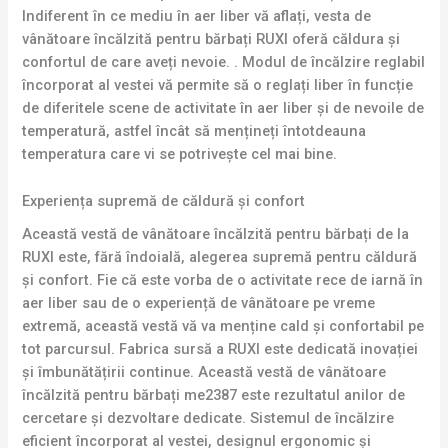
Indiferent în ce mediu în aer liber vă aflați, vesta de
vânătoare încălzită pentru bărbați RUXI oferă căldura și
confortul de care aveți nevoie. . Modul de încălzire reglabil
încorporat al vestei vă permite să o reglați liber în funcție
de diferitele scene de activitate în aer liber și de nevoile de
temperatură, astfel încât să mențineți întotdeauna
temperatura care vi se potrivește cel mai bine.
Experiența supremă de căldură și confort
Această vestă de vânătoare încălzită pentru bărbați de la
RUXI este, fără îndoială, alegerea supremă pentru căldură
și confort. Fie că este vorba de o activitate rece de iarnă în
aer liber sau de o experiență de vânătoare pe vreme
extremă, această vestă vă va menține cald și confortabil pe
tot parcursul. Fabrica sursă a RUXI este dedicată inovației
și îmbunătățirii continue. Această vestă de vânătoare
încălzită pentru bărbați me2387 este rezultatul anilor de
cercetare și dezvoltare dedicate. Sistemul de încălzire
eficient încorporat al vestei, designul ergonomic și