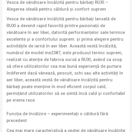
Vesca de vânătoare încălzită pentru bărbați RUXI –
Alegerea ideală pentru căldură și confort suprem
Vesca de vânătoare încălzită pentru bărbați lansată de
RUXI a devenit rapid favorită printre pasionații de
vânătoare în aer liber, datorită performanțelor sale termice
excelente și a confortului suprem. și prima alegere pentru
activitățile de iarnă în aer liber. Această vestă încălzită,
numărul de model me2387, este produsul termic suprem,
realizat cu atenție de fabrica sursă a RUXI, având ca scop
să ofere utilizatorilor cea mai bună experiență de purtare.
Indiferent dacă vânează, pescuit, schi sau alte activități în
aer liber, această vestă de vânătoare încălzită pentru
bărbați poate menține în mod eficient corpul cald,
permițând utilizatorilor să se simtă încă cald și confortabil
pe vreme rece.
Funcția de încălzire – experimentați o căldură fără
precedent
Cea mai mare caracteristică a vestei de vânătoare încălzite