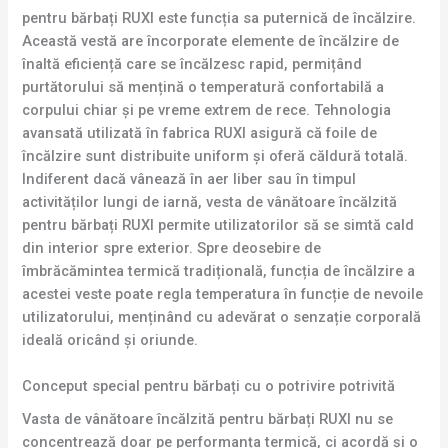
pentru bărbați RUXI este funcția sa puternică de încălzire.
Această vestă are încorporate elemente de încălzire de
înaltă eficiență care se încălzesc rapid, permițând
purtătorului să mențină o temperatură confortabilă a
corpului chiar și pe vreme extrem de rece. Tehnologia
avansată utilizată în fabrica RUXI asigură că foile de
încălzire sunt distribuite uniform și oferă căldură totală.
Indiferent dacă vânează în aer liber sau în timpul
activităților lungi de iarnă, vesta de vânătoare încălzită
pentru bărbați RUXI permite utilizatorilor să se simtă cald
din interior spre exterior. Spre deosebire de
îmbrăcămintea termică tradițională, funcția de încălzire a
acestei veste poate regla temperatura în funcție de nevoile
utilizatorului, menținând cu adevărat o senzație corporală
ideală oricând și oriunde.
Conceput special pentru bărbați cu o potrivire potrivită
Vasta de vânătoare încălzită pentru bărbați RUXI nu se
concentrează doar pe performanța termică, ci acordă și o