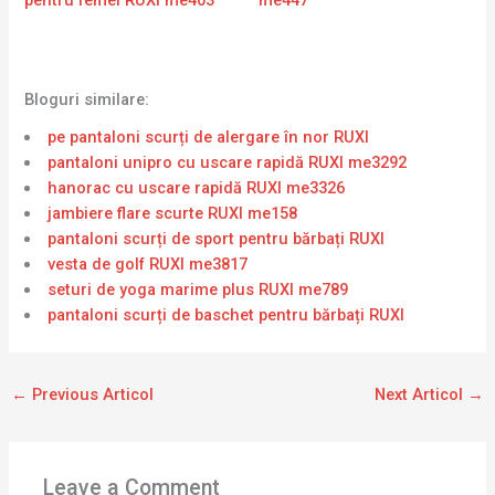
pentru femei RUXI me403
me447
Bloguri similare:
pe pantaloni scurți de alergare în nor RUXI
pantaloni unipro cu uscare rapidă RUXI me3292
hanorac cu uscare rapidă RUXI me3326
jambiere flare scurte RUXI me158
pantaloni scurți de sport pentru bărbați RUXI
vesta de golf RUXI me3817
seturi de yoga marime plus RUXI me789
pantaloni scurți de baschet pentru bărbați RUXI
←
Previous Articol
Next Articol
→
Leave a Comment