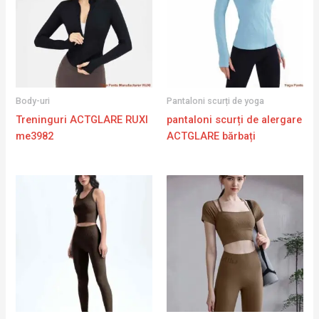
Body-uri
Pantaloni scurți de yoga
Treninguri ACTGLARE RUXI
pantaloni scurți de alergare
me3982
ACTGLARE bărbați