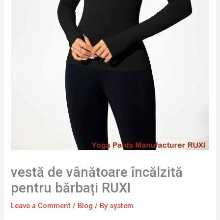
vestă de vânătoare încălzită
pentru bărbați RUXI
Leave a Comment
/
Blog
/ By
system