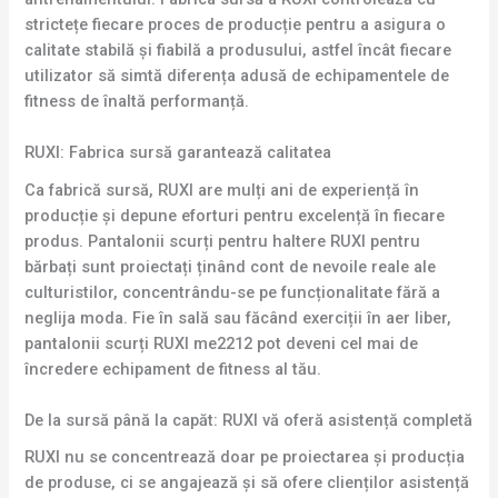
strictețe fiecare proces de producție pentru a asigura o
calitate stabilă și fiabilă a produsului, astfel încât fiecare
utilizator să simtă diferența adusă de echipamentele de
fitness de înaltă performanță.
RUXI: Fabrica sursă garantează calitatea
Ca fabrică sursă, RUXI are mulți ani de experiență în
producție și depune eforturi pentru excelență în fiecare
produs. Pantalonii scurți pentru haltere RUXI pentru
bărbați sunt proiectați ținând cont de nevoile reale ale
culturistilor, concentrându-se pe funcționalitate fără a
neglija moda. Fie în sală sau făcând exerciții în aer liber,
pantalonii scurți RUXI me2212 pot deveni cel mai de
încredere echipament de fitness al tău.
De la sursă până la capăt: RUXI vă oferă asistență completă
RUXI nu se concentrează doar pe proiectarea și producția
de produse, ci se angajează și să ofere clienților asistență