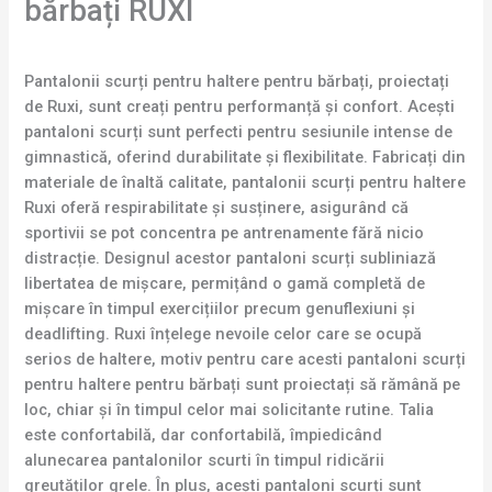
bărbați RUXI
Pantalonii scurți pentru haltere pentru bărbați, proiectați
de Ruxi, sunt creați pentru performanță și confort. Acești
pantaloni scurți sunt perfecti pentru sesiunile intense de
gimnastică, oferind durabilitate și flexibilitate. Fabricați din
materiale de înaltă calitate, pantalonii scurți pentru haltere
Ruxi oferă respirabilitate și susținere, asigurând că
sportivii se pot concentra pe antrenamente fără nicio
distracție. Designul acestor pantaloni scurți subliniază
libertatea de mișcare, permițând o gamă completă de
mișcare în timpul exercițiilor precum genuflexiuni și
deadlifting. Ruxi înțelege nevoile celor care se ocupă
serios de haltere, motiv pentru care acesti pantaloni scurți
pentru haltere pentru bărbați sunt proiectați să rămână pe
loc, chiar și în timpul celor mai solicitante rutine. Talia
este confortabilă, dar confortabilă, împiedicând
alunecarea pantalonilor scurti în timpul ridicării
greutăților grele. În plus, acești pantaloni scurți sunt