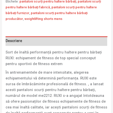
Etichete:
pantaloni scurți pentru haltere bărbați
,
pantaloni scurți
pentru haltere bărbați fabrică
,
pantaloni scurți pentru haltere
bărbați furnizor
,
pantaloni scurți pentru haltere bărbați
producător
,
weightlifting shorts mens
Descriere
Sort de înaltă performanță pentru haltere pentru bărbați
RUXI: echipament de fitness de top special conceput
pentru sportivii de fitness extrem
În antrenamentele de mare intensitate, alegerea
echipamentului vă determină performanța. RUXI este
sursa de îmbrăcăminte profesională de fitness. , a lansat
acesti pantaloni scurți pentru haltere pentru bărbați,
numărul de model me2212. RUXI s-a angajat întotdeauna
să ofere pasionaților de fitness echipamente de fitness de
cea mai înaltă calitate, iar acești pantaloni scurți de fitness
de înaltă performanță sunt concepute pentru a veni în