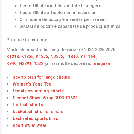
Peste 180 de modele vândute la alegere
Peste 300 de articole noi în fiecare an
5 milioane de bucăți + inventar permanent
20.000 de bucăți + capacitate de producție zilnică
Produse în tendințe
Modelele noastre fierbinți de vânzare 2024 2025 2026:
K1213
,
K1335
,
K1373
,
N2272
,
T1340
,
YT1164
,
K940
,
N2291
,
1522
și mai multe despre noi
magazin
.
sports bras for large chests
Women’s Yoga Tee
female swimming shorts
Elegant Shawl Wrap RUXI T1624
football shorts
basketball shorts female
best rated sports bras
sport swim wear