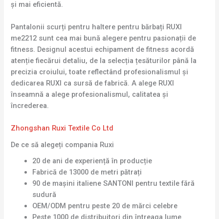
și mai eficientă.
Pantalonii scurți pentru haltere pentru bărbați RUXI
me2212 sunt cea mai bună alegere pentru pasionații de
fitness. Designul acestui echipament de fitness acordă
atenție fiecărui detaliu, de la selecția țesăturilor până la
precizia croiului, toate reflectând profesionalismul și
dedicarea RUXI ca sursă de fabrică. A alege RUXI
înseamnă a alege profesionalismul, calitatea și
încrederea.
Zhongshan Ruxi Textile Co Ltd
De ce să alegeți compania Ruxi
20 de ani de experiență în producție
Fabrică de 13000 de metri pătrați
90 de mașini italiene SANTONI pentru textile fără
sudură
OEM/ODM pentru peste 20 de mărci celebre
Peste 1000 de distribuitori din întreaga lume