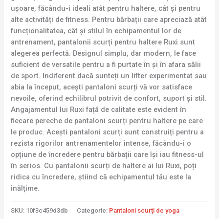
ușoare, făcându-i ideali atât pentru haltere, cât și pentru
alte activități de fitness. Pentru bărbații care apreciază atât
funcționalitatea, cât și stilul în echipamentul lor de
antrenament, pantalonii scurți pentru haltere Ruxi sunt
alegerea perfectă. Designul simplu, dar modern, le face
suficient de versatile pentru a fi purtate în și în afara sălii
de sport. Indiferent dacă sunteți un lifter experimentat sau
abia la început, acești pantaloni scurți vă vor satisface
nevoile, oferind echilibrul potrivit de confort, suport și stil.
Angajamentul lui Ruxi față de calitate este evident în
fiecare pereche de pantaloni scurți pentru haltere pe care
le produc. Acești pantaloni scurți sunt construiți pentru a
rezista rigorilor antrenamentelor intense, făcându-i o
opțiune de încredere pentru bărbații care își iau fitness-ul
în serios. Cu pantalonii scurți de haltere ai lui Ruxi, poți
ridica cu încredere, știind că echipamentul tău este la
înălțime.
SKU:
10f3c459d3db
Categorie:
Pantaloni scurți de yoga