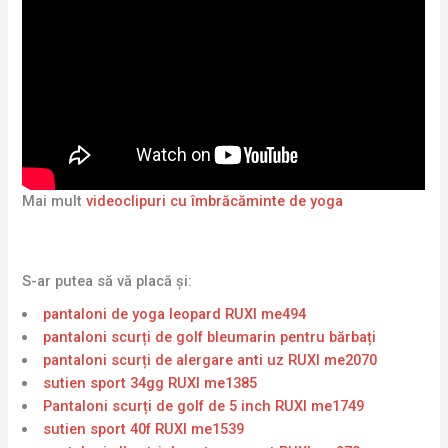
Mai mult
videoclipuri cu îmbrăcăminte de yoga
S-ar putea să vă placă și:
pantaloni de yoga leopard RUXI me494
pantaloni scurți de golf bleumarin pentru bărbați
pantaloni scurți de alergare anti uz RUXI me2070
sutien sport 34gg RUXI me1385
Pantaloni scurți de golf de 5 inch RUXI me1749
sutien sport 40f RUXI me1539