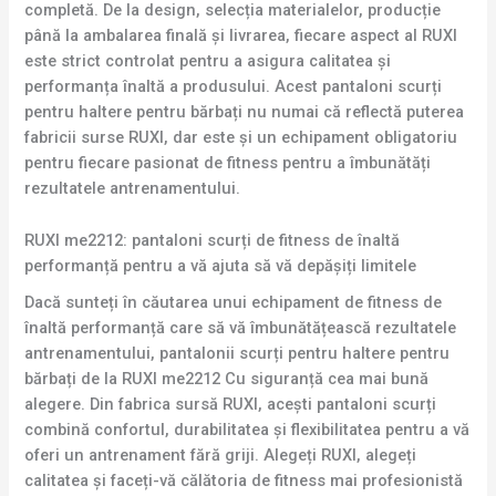
completă. De la design, selecția materialelor, producție
până la ambalarea finală și livrarea, fiecare aspect al RUXI
este strict controlat pentru a asigura calitatea și
performanța înaltă a produsului. Acest pantaloni scurți
pentru haltere pentru bărbați nu numai că reflectă puterea
fabricii surse RUXI, dar este și un echipament obligatoriu
pentru fiecare pasionat de fitness pentru a îmbunătăți
rezultatele antrenamentului.
RUXI me2212: pantaloni scurți de fitness de înaltă
performanță pentru a vă ajuta să vă depășiți limitele
Dacă sunteți în căutarea unui echipament de fitness de
înaltă performanță care să vă îmbunătățească rezultatele
antrenamentului, pantalonii scurți pentru haltere pentru
bărbați de la RUXI me2212 Cu siguranță cea mai bună
alegere. Din fabrica sursă RUXI, acești pantaloni scurți
combină confortul, durabilitatea și flexibilitatea pentru a vă
oferi un antrenament fără griji. Alegeți RUXI, alegeți
calitatea și faceți-vă călătoria de fitness mai profesionistă