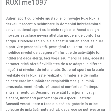
RUXI me1097
Sutien sport cu bretele ajustabile: o inovație Ruxi Ruxi a
dezvăluit recent o schimbare în domeniul îmbrăcămintei
active: sutienul sport cu bretele reglabile. Acest design
inovator satisface nevoia atletului modern de confort și
sprijin. Bretelele reglabile ale acestui sutien sport asigură
o potrivire personalizată, permițând utilizatorilor să
modifice nivelul de susținere în funcție de activitățile lor.
Indiferent dacă alergi, faci yoga sau mergi la sală, această
caracteristică oferă flexibilitatea de a te adapta la diferite
mișcări și niveluri de intensitate. Sutienul sport cu bretele
reglabile de la Ruxi este realizat din materiale de înaltă
calitate care îmbunătățesc respirabilitatea și elimină
umezeala, menținându-vă uscat și confortabil în timpul
antrenamentului. Designul este atât funcțional, cât și
elegant, îmbinând performanța cu aspectul estetic.
Această versatilitate o face o piesă obligatorie în orice
colecție de îmbrăcăminte activă, deoarece se potrivește cu