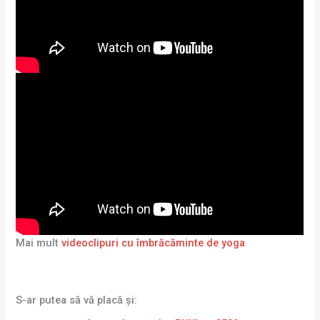
Mai mult
videoclipuri cu îmbrăcăminte de yoga
S-ar putea să vă placă și: