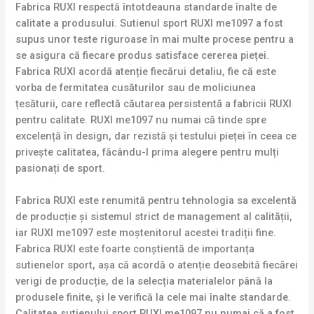
Fabrica RUXI respectă întotdeauna standarde înalte de
calitate a produsului. Sutienul sport RUXI me1097 a fost
supus unor teste riguroase în mai multe procese pentru a
se asigura că fiecare produs satisface cererea pieței.
Fabrica RUXI acordă atenție fiecărui detaliu, fie că este
vorba de fermitatea cusăturilor sau de moliciunea
țesăturii, care reflectă căutarea persistentă a fabricii RUXI
pentru calitate. RUXI me1097 nu numai că tinde spre
excelență în design, dar rezistă și testului pieței în ceea ce
privește calitatea, făcându-l prima alegere pentru mulți
pasionați de sport.
Fabrica RUXI este renumită pentru tehnologia sa excelentă
de producție și sistemul strict de management al calității,
iar RUXI me1097 este moștenitorul acestei tradiții fine.
Fabrica RUXI este foarte conștientă de importanța
sutienelor sport, așa că acordă o atenție deosebită fiecărei
verigi de producție, de la selecția materialelor până la
produsele finite, și le verifică la cele mai înalte standarde.
Calitatea sutienului sport RUXI me1097 nu numai că a fost