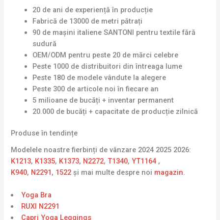
20 de ani de experiență în producție
Fabrică de 13000 de metri pătrați
90 de mașini italiene SANTONI pentru textile fără
sudură
OEM/ODM pentru peste 20 de mărci celebre
Peste 1000 de distribuitori din întreaga lume
Peste 180 de modele vândute la alegere
Peste 300 de articole noi în fiecare an
5 milioane de bucăți + inventar permanent
20.000 de bucăți + capacitate de producție zilnică
Produse în tendințe
Modelele noastre fierbinți de vânzare 2024 2025 2026:
K1213
,
K1335
,
K1373
,
N2272
,
T1340
,
YT1164
,
K940
,
N2291
,
1522
și mai multe despre noi
magazin
.
Yoga Bra
RUXI N2291
Capri Yoga Leggings