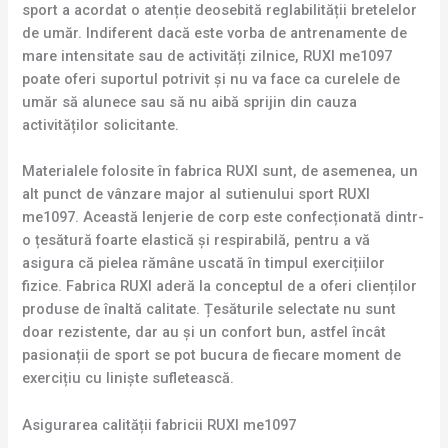
sport a acordat o atenție deosebită reglabilității bretelelor
de umăr. Indiferent dacă este vorba de antrenamente de
mare intensitate sau de activități zilnice, RUXI me1097
poate oferi suportul potrivit și nu va face ca curelele de
umăr să alunece sau să nu aibă sprijin din cauza
activităților solicitante.
Materialele folosite în fabrica RUXI sunt, de asemenea, un
alt punct de vânzare major al sutienului sport RUXI
me1097. Această lenjerie de corp este confecționată dintr-
o țesătură foarte elastică și respirabilă, pentru a vă
asigura că pielea rămâne uscată în timpul exercițiilor
fizice. Fabrica RUXI aderă la conceptul de a oferi clienților
produse de înaltă calitate. Țesăturile selectate nu sunt
doar rezistente, dar au și un confort bun, astfel încât
pasionații de sport se pot bucura de fiecare moment de
exercițiu cu liniște sufletească.
Asigurarea calității fabricii RUXI me1097