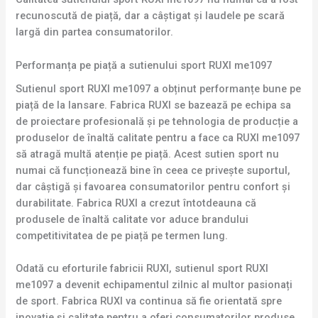
recunoscută de piață, dar a câștigat și laudele pe scară
largă din partea consumatorilor.
Performanța pe piață a sutienului sport RUXI me1097
Sutienul sport RUXI me1097 a obținut performanțe bune pe
piață de la lansare. Fabrica RUXI se bazează pe echipa sa
de proiectare profesională și pe tehnologia de producție a
produselor de înaltă calitate pentru a face ca RUXI me1097
să atragă multă atenție pe piață. Acest sutien sport nu
numai că funcționează bine în ceea ce privește suportul,
dar câștigă și favoarea consumatorilor pentru confort și
durabilitate. Fabrica RUXI a crezut întotdeauna că
produsele de înaltă calitate vor aduce brandului
competitivitatea de pe piață pe termen lung.
Odată cu eforturile fabricii RUXI, sutienul sport RUXI
me1097 a devenit echipamentul zilnic al multor pasionați
de sport. Fabrica RUXI va continua să fie orientată spre
inovație și calitate pentru a oferi consumatorilor produse