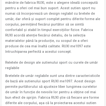
mândrie de fabrica RUXI, este o alegere ideală concepută
pentru a oferi cel mai bun suport. Acest sutien sport nu
numai că încorporează un design reglabil cu bretele de
umăr, dar oferă și suport complet pentru diferite forme ale
corpului, permițând fiecărui purtător să se simtă
confortabil și stabil în timpul exercițiilor fizice. Fabrica
RUXI acordă atenție fiecărui detaliu, de la selecția
materialelor până la producție, cu scopul de a oferi
produse de cea mai înaltă calitate. RUXI me1097 este
întruchiparea perfectă a acestui concept.
Reletele de design ale sutienului sport cu curele de umăr
reglabile
Bretelele de umăr reglabile sunt una dintre caracteristicile
de bază ale sutienului sport RUXI me1097. Acest design
permite purtătorului să ajusteze liber lungimea curelelor
de umăr în funcție de nevoile lor pentru a obține cel mai
bun efect de sprijin. Fabrica RUXI știe că fiecare are forme
diferite ale corpului, așa că la proiectarea acestui sutien