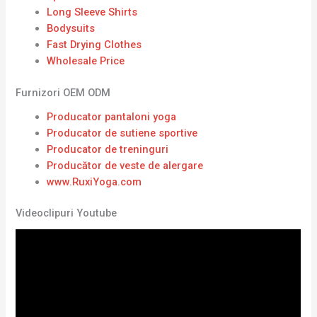
Long Sleeve Shirts
Bodysuits
Fast Drying Clothes
Wholesale Price
Furnizori OEM ODM
Producator pantaloni yoga
Producator de sutiene sportive
Producator de treninguri
Producător de veste de alergare
www.RuxiYoga.com
Videoclipuri Youtube