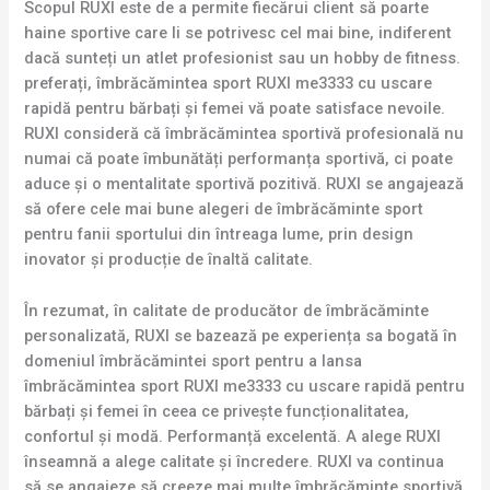
Scopul RUXI este de a permite fiecărui client să poarte
haine sportive care li se potrivesc cel mai bine, indiferent
dacă sunteți un atlet profesionist sau un hobby de fitness.
preferați, îmbrăcămintea sport RUXI me3333 cu uscare
rapidă pentru bărbați și femei vă poate satisface nevoile.
RUXI consideră că îmbrăcămintea sportivă profesională nu
numai că poate îmbunătăți performanța sportivă, ci poate
aduce și o mentalitate sportivă pozitivă. RUXI se angajează
să ofere cele mai bune alegeri de îmbrăcăminte sport
pentru fanii sportului din întreaga lume, prin design
inovator și producție de înaltă calitate.
În rezumat, în calitate de producător de îmbrăcăminte
personalizată, RUXI se bazează pe experiența sa bogată în
domeniul îmbrăcămintei sport pentru a lansa
îmbrăcămintea sport RUXI me3333 cu uscare rapidă pentru
bărbați și femei în ceea ce privește funcționalitatea,
confortul și modă. Performanță excelentă. A alege RUXI
înseamnă a alege calitate și încredere. RUXI va continua
să se angajeze să creeze mai multe îmbrăcăminte sportivă