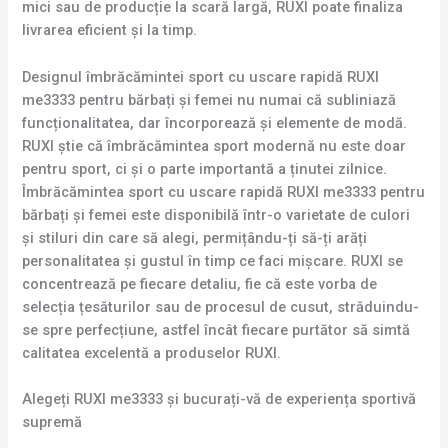
mici sau de producție la scară largă, RUXI poate finaliza
livrarea eficient și la timp.
Designul îmbrăcămintei sport cu uscare rapidă RUXI
me3333 pentru bărbați și femei nu numai că subliniază
funcționalitatea, dar încorporează și elemente de modă.
RUXI știe că îmbrăcămintea sport modernă nu este doar
pentru sport, ci și o parte importantă a ținutei zilnice.
Îmbrăcămintea sport cu uscare rapidă RUXI me3333 pentru
bărbați și femei este disponibilă într-o varietate de culori
și stiluri din care să alegi, permițându-ți să-ți arăți
personalitatea și gustul în timp ce faci mișcare. RUXI se
concentrează pe fiecare detaliu, fie că este vorba de
selecția țesăturilor sau de procesul de cusut, străduindu-
se spre perfecțiune, astfel încât fiecare purtător să simtă
calitatea excelentă a produselor RUXI.
Alegeți RUXI me3333 și bucurați-vă de experiența sportivă
supremă