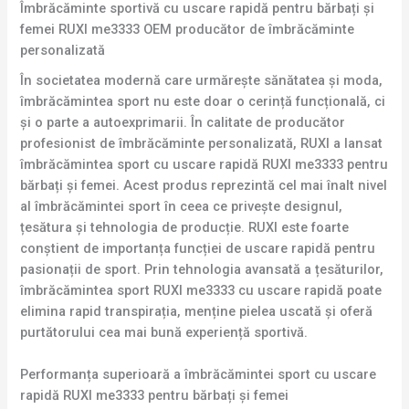
Îmbrăcăminte sportivă cu uscare rapidă pentru bărbați și
femei RUXI me3333 OEM producător de îmbrăcăminte
personalizată
În societatea modernă care urmărește sănătatea și moda,
îmbrăcămintea sport nu este doar o cerință funcțională, ci
și o parte a autoexprimarii. În calitate de producător
profesionist de îmbrăcăminte personalizată, RUXI a lansat
îmbrăcămintea sport cu uscare rapidă RUXI me3333 pentru
bărbați și femei. Acest produs reprezintă cel mai înalt nivel
al îmbrăcămintei sport în ceea ce privește designul,
țesătura și tehnologia de producție. RUXI este foarte
conștient de importanța funcției de uscare rapidă pentru
pasionații de sport. Prin tehnologia avansată a țesăturilor,
îmbrăcămintea sport RUXI me3333 cu uscare rapidă poate
elimina rapid transpirația, menține pielea uscată și oferă
purtătorului cea mai bună experiență sportivă.
Performanța superioară a îmbrăcămintei sport cu uscare
rapidă RUXI me3333 pentru bărbați și femei