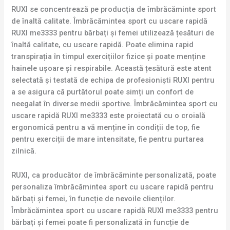
RUXI se concentrează pe producția de îmbrăcăminte sport
de înaltă calitate. Îmbrăcămintea sport cu uscare rapidă
RUXI me3333 pentru bărbați și femei utilizează țesături de
înaltă calitate, cu uscare rapidă. Poate elimina rapid
transpirația în timpul exercițiilor fizice și poate menține
hainele ușoare și respirabile. Această țesătură este atent
selectată și testată de echipa de profesioniști RUXI pentru
a se asigura că purtătorul poate simți un confort de
neegalat în diverse medii sportive. Îmbrăcămintea sport cu
uscare rapidă RUXI me3333 este proiectată cu o croială
ergonomică pentru a vă menține în condiții de top, fie
pentru exerciții de mare intensitate, fie pentru purtarea
zilnică.
RUXI, ca producător de îmbrăcăminte personalizată, poate
personaliza îmbrăcămintea sport cu uscare rapidă pentru
bărbați și femei, în funcție de nevoile clienților.
Îmbrăcămintea sport cu uscare rapidă RUXI me3333 pentru
bărbați și femei poate fi personalizată în funcție de