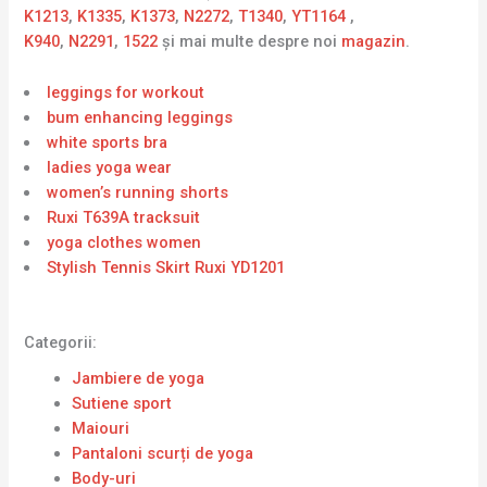
K1213
,
K1335
,
K1373
,
N2272
,
T1340
,
YT1164
,
K940
,
N2291
,
1522
și mai multe despre noi
magazin
.
leggings for workout
bum enhancing leggings
white sports bra
ladies yoga wear
women’s running shorts
Ruxi T639A tracksuit
yoga clothes women
Stylish Tennis Skirt Ruxi YD1201
Categorii:
Jambiere de yoga
Sutiene sport
Maiouri
Pantaloni scurți de yoga
Body-uri