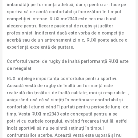
îmbunătăți performanța atletică, dar și pentru a-i face pe
sportivi să se simtă confortabil și încrezători în timpul
competiției intense. RUXI me2340 este cea mai bună
alegere pentru fiecare pasionat de rugby și jucător
profesionist. Indiferent dacă este vorba de o competiție
acerbă sau de un antrenament zilnic, RUXI poate aduce o
experiență excelentă de purtare.
Confortul vestei de rugby de înaltă performanță RUXI este
de neegalat
RUXI înțelege importanța confortului pentru sportivi.
Această vestă de rugby de înaltă performanță este
realizată din țesături de înaltă calitate, moi și respirabile. ,
asigurându-vă că vă simțiți în continuare confortabil și
confortabil atunci când îl purtați pentru perioade lungi de
timp. Vesta RUXI me2340 este concepută pentru a se
potrivi cu curbele corpului, evitând frecarea inutilă, astfel
încât sportivii să nu se simtă reținuți în timpul
confruntărilor acerbe. Această vestă este ușoară și nu