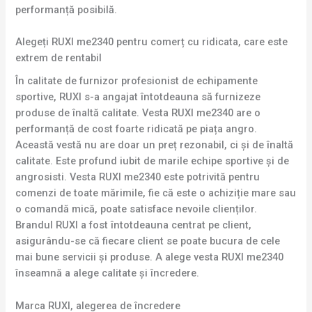
performanță posibilă.
Alegeți RUXI me2340 pentru comerț cu ridicata, care este
extrem de rentabil
În calitate de furnizor profesionist de echipamente
sportive, RUXI s-a angajat întotdeauna să furnizeze
produse de înaltă calitate. Vesta RUXI me2340 are o
performanță de cost foarte ridicată pe piața angro.
Această vestă nu are doar un preț rezonabil, ci și de înaltă
calitate. Este profund iubit de marile echipe sportive și de
angrosisti. Vesta RUXI me2340 este potrivită pentru
comenzi de toate mărimile, fie că este o achiziție mare sau
o comandă mică, poate satisface nevoile clienților.
Brandul RUXI a fost întotdeauna centrat pe client,
asigurându-se că fiecare client se poate bucura de cele
mai bune servicii și produse. A alege vesta RUXI me2340
înseamnă a alege calitate și încredere.
Marca RUXI, alegerea de încredere