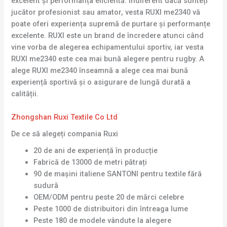
excelent și performanța eficientă. Indiferent dacă sunteți
jucător profesionist sau amator, vesta RUXI me2340 vă
poate oferi experiența supremă de purtare și performanțe
excelente. RUXI este un brand de încredere atunci când
vine vorba de alegerea echipamentului sportiv, iar vesta
RUXI me2340 este cea mai bună alegere pentru rugby. A
alege RUXI me2340 înseamnă a alege cea mai bună
experiență sportivă și o asigurare de lungă durată a
calității.
Zhongshan Ruxi Textile Co Ltd
De ce să alegeți compania Ruxi
20 de ani de experiență în producție
Fabrică de 13000 de metri pătrați
90 de mașini italiene SANTONI pentru textile fără
sudură
OEM/ODM pentru peste 20 de mărci celebre
Peste 1000 de distribuitori din întreaga lume
Peste 180 de modele vândute la alegere