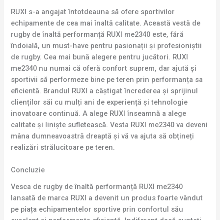
RUXI s-a angajat întotdeauna să ofere sportivilor
echipamente de cea mai înaltă calitate. Această vestă de
rugby de înaltă performanță RUXI me2340 este, fără
îndoială, un must-have pentru pasionații și profesioniștii
de rugby. Cea mai bună alegere pentru jucători. RUXI
me2340 nu numai că oferă confort suprem, dar ajută și
sportivii să performeze bine pe teren prin performanța sa
eficientă. Brandul RUXI a câștigat încrederea și sprijinul
clienților săi cu mulți ani de experiență și tehnologie
inovatoare continuă. A alege RUXI înseamnă a alege
calitate și liniște sufletească. Vesta RUXI me2340 va deveni
mâna dumneavoastră dreaptă și vă va ajuta să obțineți
realizări strălucitoare pe teren.
Concluzie
Vesca de rugby de înaltă performanță RUXI me2340
lansată de marca RUXI a devenit un produs foarte vândut
pe piața echipamentelor sportive prin confortul său