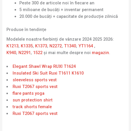
Peste 300 de articole noi în fiecare an
5 milioane de bucăți + inventar permanent
20.000 de bucăți + capacitate de producție zilnică
Produse în tendințe
Modelele noastre fierbinți de vânzare 2024 2025 2026:
K1213
,
K1335
,
K1373
,
N2272
,
T1340
,
YT1164
,
K940
,
N2291
,
1522
și mai multe despre noi
magazin
.
Elegant Shawl Wrap RUXI T1624
Insulated Ski Suit Ruxi T1611 K1610
sleeveless sports vest
Ruxi T2067 sports vest
flare pants yoga
sun protection shirt
track shorts female
Ruxi T2067 sports vest