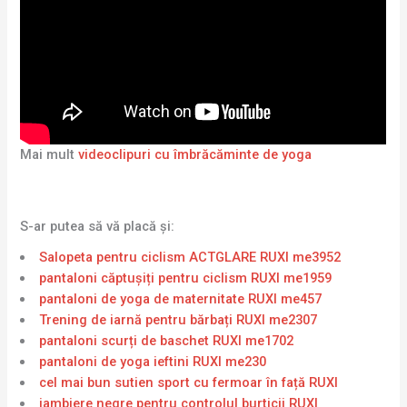
Mai mult
videoclipuri cu îmbrăcăminte de yoga
S-ar putea să vă placă și:
Salopeta pentru ciclism ACTGLARE RUXI me3952
pantaloni căptușiți pentru ciclism RUXI me1959
pantaloni de yoga de maternitate RUXI me457
Trening de iarnă pentru bărbați RUXI me2307
pantaloni scurți de baschet RUXI me1702
pantaloni de yoga ieftini RUXI me230
cel mai bun sutien sport cu fermoar în față RUXI
jambiere negre pentru controlul burticii RUXI