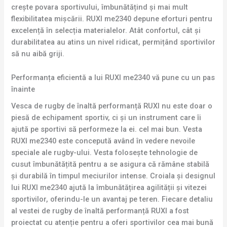
crește povara sportivului, îmbunătățind și mai mult
flexibilitatea mișcării. RUXI me2340 depune eforturi pentru
excelență în selecția materialelor. Atât confortul, cât și
durabilitatea au atins un nivel ridicat, permițând sportivilor
să nu aibă griji.
Performanța eficientă a lui RUXI me2340 vă pune cu un pas
înainte
Vesca de rugby de înaltă performanță RUXI nu este doar o
piesă de echipament sportiv, ci și un instrument care îi
ajută pe sportivi să performeze la ei. cel mai bun. Vesta
RUXI me2340 este concepută având în vedere nevoile
speciale ale rugby-ului. Vesta folosește tehnologie de
cusut îmbunătățită pentru a se asigura că rămâne stabilă
și durabilă în timpul meciurilor intense. Croiala și designul
lui RUXI me2340 ajută la îmbunătățirea agilității și vitezei
sportivilor, oferindu-le un avantaj pe teren. Fiecare detaliu
al vestei de rugby de înaltă performanță RUXI a fost
proiectat cu atenție pentru a oferi sportivilor cea mai bună