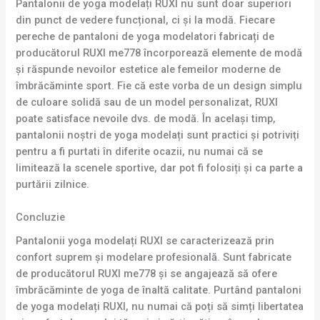
Pantalonii de yoga modelați RUXI nu sunt doar superiori
din punct de vedere funcțional, ci și la modă. Fiecare
pereche de pantaloni de yoga modelatori fabricați de
producătorul RUXI me778 încorporează elemente de modă
și răspunde nevoilor estetice ale femeilor moderne de
îmbrăcăminte sport. Fie că este vorba de un design simplu
de culoare solidă sau de un model personalizat, RUXI
poate satisface nevoile dvs. de modă. În același timp,
pantalonii noștri de yoga modelați sunt practici și potriviți
pentru a fi purtati în diferite ocazii, nu numai că se
limitează la scenele sportive, dar pot fi folosiți și ca parte a
purtării zilnice.
Concluzie
Pantalonii yoga modelați RUXI se caracterizează prin
confort suprem și modelare profesională. Sunt fabricate
de producătorul RUXI me778 și se angajează să ofere
îmbrăcăminte de yoga de înaltă calitate. Purtând pantaloni
de yoga modelați RUXI, nu numai că poți să simți libertatea