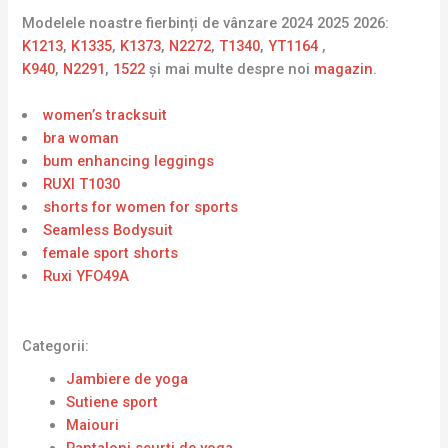
Modelele noastre fierbinți de vânzare 2024 2025 2026:
K1213
,
K1335
,
K1373
,
N2272
,
T1340
,
YT1164
,
K940
,
N2291
,
1522
și mai multe despre noi
magazin
.
women’s tracksuit
bra woman
bum enhancing leggings
RUXI T1030
shorts for women for sports
Seamless Bodysuit
female sport shorts
Ruxi YFO49A
Categorii:
Jambiere de yoga
Sutiene sport
Maiouri
Pantaloni scurți de yoga