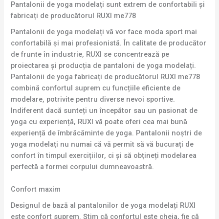
Pantalonii de yoga modelați sunt extrem de confortabili și
fabricați de producătorul RUXI me778
Pantalonii de yoga modelați vă vor face moda sport mai
confortabilă și mai profesionistă. În calitate de producător
de frunte în industrie, RUXI se concentrează pe
proiectarea și producția de pantaloni de yoga modelați.
Pantalonii de yoga fabricați de producătorul RUXI me778
combină confortul suprem cu funcțiile eficiente de
modelare, potrivite pentru diverse nevoi sportive.
Indiferent dacă sunteți un începător sau un pasionat de
yoga cu experiență, RUXI vă poate oferi cea mai bună
experiență de îmbrăcăminte de yoga. Pantalonii noștri de
yoga modelați nu numai că vă permit să vă bucurați de
confort în timpul exercițiilor, ci și să obțineți modelarea
perfectă a formei corpului dumneavoastră.
Confort maxim
Designul de bază al pantalonilor de yoga modelați RUXI
este confort suprem. Știm că confortul este cheia, fie că