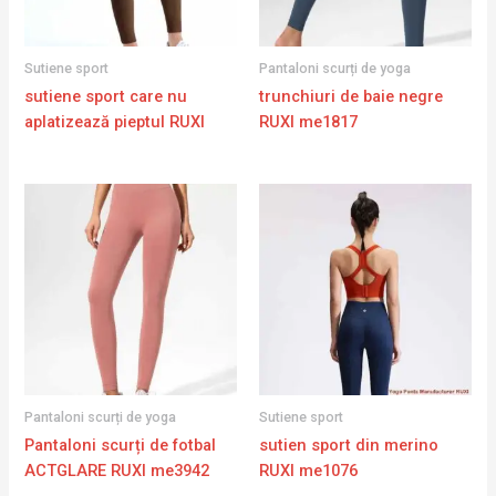
Sutiene sport
Pantaloni scurți de yoga
sutiene sport care nu
trunchiuri de baie negre
aplatizează pieptul RUXI
RUXI me1817
Pantaloni scurți de yoga
Sutiene sport
Pantaloni scurți de fotbal
sutien sport din merino
ACTGLARE RUXI me3942
RUXI me1076