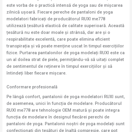
este vorba de o practică intensă de yoga sau de mișcarea
zilnică ușoară. Fiecare pereche de pantaloni de yoga
modelatori fabricați de producătorul RUXI me778
utilizează țesătură elastică de calitate superioară. Această
țesătură nu este doar moale și strânsă, dar are și o
respirabilitate excelentă, care poate elimina eficient
transpirația și vă poate menține uscat în timpul exercițiilor
fizice. Purtarea pantalonilor de yoga modelați RUXI este ca
un al doilea strat de piele, permițându-vă să uitați complet
de sentimentul de reținere în timpul exercițiilor și să
întindeți liber fiecare mișcare.
Conformare profesională
Pe lângă confort, pantalonii de yoga modelatori RUXI sunt,
de asemenea, unici în funcția de modelare. Producătorul
RUXI me778 are tehnologie OEM matură și poate integra
funcția de modelare în designul fiecărei perechi de
pantaloni de yoga. Pantalonii noștri de yoga modelați sunt
confecționați din țesături de înaltă compresie, care pot