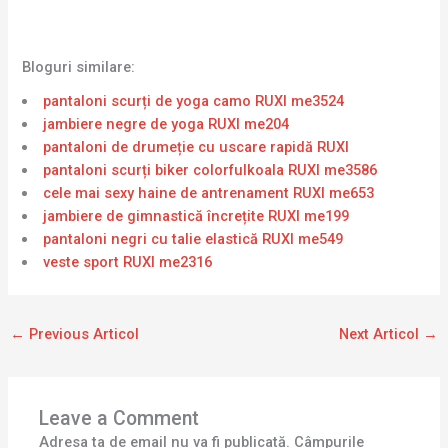
Bloguri similare:
pantaloni scurți de yoga camo RUXI me3524
jambiere negre de yoga RUXI me204
pantaloni de drumeție cu uscare rapidă RUXI
pantaloni scurți biker colorfulkoala RUXI me3586
cele mai sexy haine de antrenament RUXI me653
jambiere de gimnastică încrețite RUXI me199
pantaloni negri cu talie elastică RUXI me549
veste sport RUXI me2316
←
Previous Articol
Next Articol
→
Leave a Comment
Adresa ta de email nu va fi publicată.
Câmpurile