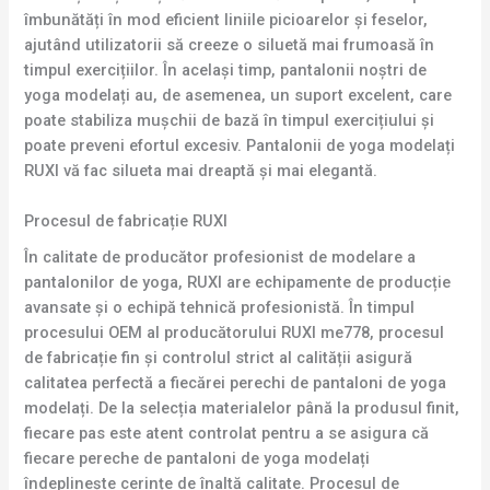
îmbunătăți în mod eficient liniile picioarelor și feselor,
ajutând utilizatorii să creeze o siluetă mai frumoasă în
timpul exercițiilor. În același timp, pantalonii noștri de
yoga modelați au, de asemenea, un suport excelent, care
poate stabiliza mușchii de bază în timpul exercițiului și
poate preveni efortul excesiv. Pantalonii de yoga modelați
RUXI vă fac silueta mai dreaptă și mai elegantă.
Procesul de fabricație RUXI
În calitate de producător profesionist de modelare a
pantalonilor de yoga, RUXI are echipamente de producție
avansate și o echipă tehnică profesionistă. În timpul
procesului OEM al producătorului RUXI me778, procesul
de fabricație fin și controlul strict al calității asigură
calitatea perfectă a fiecărei perechi de pantaloni de yoga
modelați. De la selecția materialelor până la produsul finit,
fiecare pas este atent controlat pentru a se asigura că
fiecare pereche de pantaloni de yoga modelați
îndeplinește cerințe de înaltă calitate. Procesul de