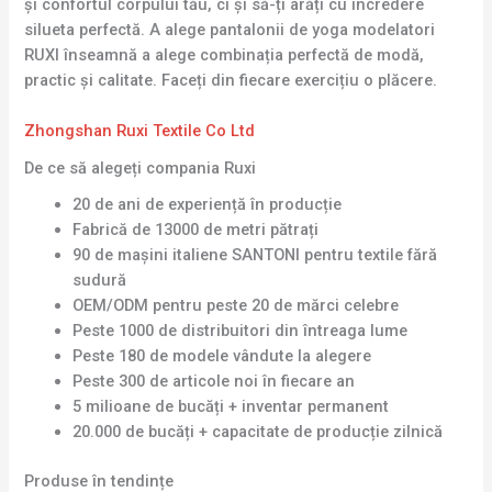
și confortul corpului tău, ci și să-ți arăți cu încredere
silueta perfectă. A alege pantalonii de yoga modelatori
RUXI înseamnă a alege combinația perfectă de modă,
practic și calitate. Faceți din fiecare exercițiu o plăcere.
Zhongshan Ruxi Textile Co Ltd
De ce să alegeți compania Ruxi
20 de ani de experiență în producție
Fabrică de 13000 de metri pătrați
90 de mașini italiene SANTONI pentru textile fără
sudură
OEM/ODM pentru peste 20 de mărci celebre
Peste 1000 de distribuitori din întreaga lume
Peste 180 de modele vândute la alegere
Peste 300 de articole noi în fiecare an
5 milioane de bucăți + inventar permanent
20.000 de bucăți + capacitate de producție zilnică
Produse în tendințe