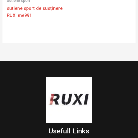
Sutiene sport
sutiene sport de susținere
RUXI me991
Usefull Links