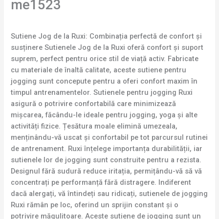
me1523
Sutiene Jog de la Ruxi: Combinația perfectă de confort și
susținere Sutienele Jog de la Ruxi oferă confort și suport
suprem, perfect pentru orice stil de viață activ. Fabricate
cu materiale de înaltă calitate, aceste sutiene pentru
jogging sunt concepute pentru a oferi confort maxim în
timpul antrenamentelor. Sutienele pentru jogging Ruxi
asigură o potrivire confortabilă care minimizează
mișcarea, făcându-le ideale pentru jogging, yoga și alte
activități fizice. Țesătura moale elimină umezeala,
menținându-vă uscat și confortabil pe tot parcursul rutinei
de antrenament. Ruxi înțelege importanța durabilității, iar
sutienele lor de jogging sunt construite pentru a rezista.
Designul fără sudură reduce iritația, permițându-vă să vă
concentrați pe performanță fără distragere. Indiferent
dacă alergați, vă întindeți sau ridicați, sutienele de jogging
Ruxi rămân pe loc, oferind un sprijin constant și o
potrivire măgulitoare. Aceste sutiene de jogging sunt un