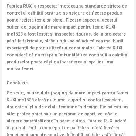
Fabrica RUXI a respectat întotdeauna standarde stricte de
control al calității pentru a se asigura că fiecare produs
poate rezista testelor pieței. Fiecare aspect al acestui
sutien de jogging de mare impact pentru femei RUXI
me1523 a fost testat și inspectat riguros, de la proiectare
până la fabricație, străduindu-se să aducă cea mai bună
experiență de produs fiecărui consumator. Fabrica RUXI
consideră că numai prin îmbunătățirea continuă a calității
produselor poate câștiga încrederea și sprijinul mai
multor femei.
Concluzie
Pe scurt, sutienul de jogging de mare impact pentru femei
RUXI me1523 oferă nu numai suport și confort excelent,
dar este și plin de detalii feminine în design. Fie că ești un
atlet profesionist sau un pasionat de sport, vei găsi o
alegere satisfăcătoare în acest sutien. Fabrica RUXI aderă
în primul rând la conceptul de calitate și oferă fiecărei
femei echipamente sportive de înaltă calitate, astfel încât