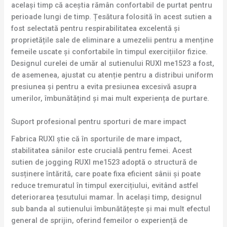
același timp că aceștia rămân confortabil de purtat pentru
perioade lungi de timp. Țesătura folosită în acest sutien a
fost selectată pentru respirabilitatea excelentă și
proprietățile sale de eliminare a umezelii pentru a menține
femeile uscate și confortabile în timpul exercițiilor fizice.
Designul curelei de umăr al sutienului RUXI me1523 a fost,
de asemenea, ajustat cu atenție pentru a distribui uniform
presiunea și pentru a evita presiunea excesivă asupra
umerilor, îmbunătățind și mai mult experiența de purtare.
Suport profesional pentru sporturi de mare impact
Fabrica RUXI știe că în sporturile de mare impact,
stabilitatea sânilor este crucială pentru femei. Acest
sutien de jogging RUXI me1523 adoptă o structură de
susținere întărită, care poate fixa eficient sânii și poate
reduce tremuratul în timpul exercițiului, evitând astfel
deteriorarea țesutului mamar. În același timp, designul
sub banda al sutienului îmbunătățește și mai mult efectul
general de sprijin, oferind femeilor o experiență de