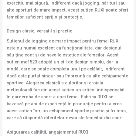
exercițiu mai sigură. Indiferent dacă jogging, sărituri sau
alte sporturi de mare impact, acest sutien RUXI poate oferi
femeilor suficient sprijin și protecție.
Design clasic, versatil și practic
Sutienul de jogging de mare impact pentru femei RUXI
este nu numai excelent ca funcționalitate, dar designul
său ține cont și de nevoile estetice ale femeilor. Acest
sutien me1523 adoptă un stil de design simplu, dar la
modă, care se poate completa unul pe celălalt, indiferent
dacă este purtat singur sau împreună cu alte echipamente
sportive. Alegerea clasică a culorilor și croiala
meticuloasă fac din acest sutien un articol indispensabil
în garderoba de sport a unei femei. Fabrica RUXI se
bazează pe ani de experiență în producție pentru a crea
acest sutien într-un echipament sportiv practic și frumos,
care să răspundă diferitelor nevoi ale femeilor din sport.
Asigurarea calității, angajamentul RUXI