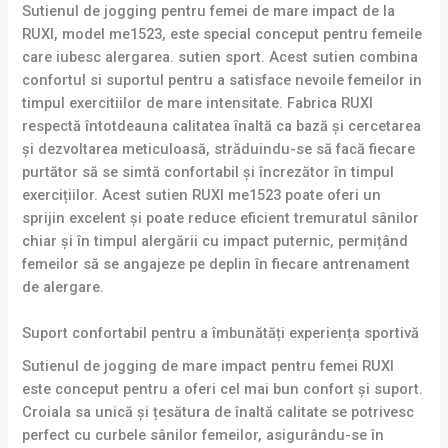
Sutienul de jogging pentru femei de mare impact de la
RUXI, model me1523, este special conceput pentru femeile
care iubesc alergarea. sutien sport. Acest sutien combina
confortul si suportul pentru a satisface nevoile femeilor in
timpul exercitiilor de mare intensitate. Fabrica RUXI
respectă întotdeauna calitatea înaltă ca bază și cercetarea
și dezvoltarea meticuloasă, străduindu-se să facă fiecare
purtător să se simtă confortabil și încrezător în timpul
exercițiilor. Acest sutien RUXI me1523 poate oferi un
sprijin excelent și poate reduce eficient tremuratul sânilor
chiar și în timpul alergării cu impact puternic, permițând
femeilor să se angajeze pe deplin în fiecare antrenament
de alergare.
Suport confortabil pentru a îmbunătăți experiența sportivă
Sutienul de jogging de mare impact pentru femei RUXI
este conceput pentru a oferi cel mai bun confort și suport.
Croiala sa unică și țesătura de înaltă calitate se potrivesc
perfect cu curbele sânilor femeilor, asigurându-se în