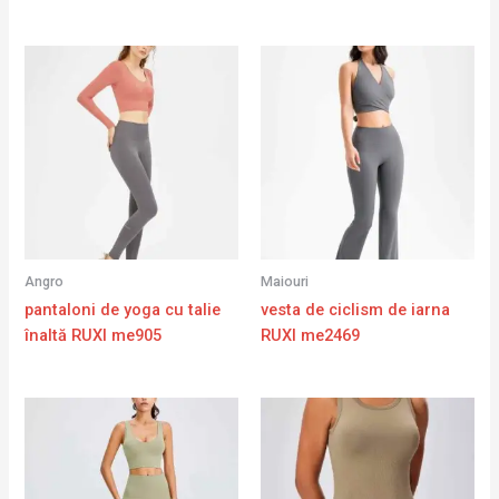
Angro
Maiouri
pantaloni de yoga cu talie
vesta de ciclism de iarna
înaltă RUXI me905
RUXI me2469