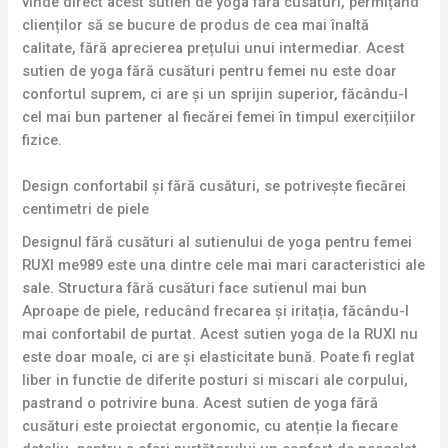
vinde direct acest sutien de yoga fără cusături, permițând
clienților să se bucure de produs de cea mai înaltă
calitate, fără aprecierea prețului unui intermediar. Acest
sutien de yoga fără cusături pentru femei nu este doar
confortul suprem, ci are și un sprijin superior, făcându-l
cel mai bun partener al fiecărei femei în timpul exercițiilor
fizice.
Design confortabil și fără cusături, se potrivește fiecărei
centimetri de piele
Designul fără cusături al sutienului de yoga pentru femei
RUXI me989 este una dintre cele mai mari caracteristici ale
sale. Structura fără cusături face sutienul mai bun
Aproape de piele, reducând frecarea și iritația, făcându-l
mai confortabil de purtat. Acest sutien yoga de la RUXI nu
este doar moale, ci are și elasticitate bună. Poate fi reglat
liber in functie de diferite posturi si miscari ale corpului,
pastrand o potrivire buna. Acest sutien de yoga fără
cusături este proiectat ergonomic, cu atenție la fiecare