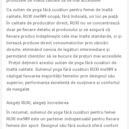
produsele de înaltă calitate să fie mai accesibile
Ca sutien de yoga fără cusături pentru femei de înaltă
calitate, RUXI me989 ocupă, fără îndoială, un loc pe piață.
În calitate de producător direct, RUXI nu se concentrează
doar pe fiecare detaliu al produsului și se asigură că
fiecare produs îndeplinește cele mai înalte standarde, ci și
livrează produse direct consumatorilor prin vânzări
directe, eliminând nevoia de legături intermediare și
permițând clienților să se bucure de prețuri mai accesibile.
. Prețul deținerii acestui sutien de yoga fără cusături de
înaltă calitate. Sutienul yoga fără cusături RUXI me989 a
câștigat favoarea majorității femeilor prin designul său
superior, performanța excelentă de susținere și confortul
de neegalat.
Alegeți RUXI, alegeți încrederea
În rezumat, sutienul de yoga fără cusături pentru femei
RUXI me989 este un partener indispensabil pentru fiecare
femeie din sport. Designul său fără sudură oferă confort