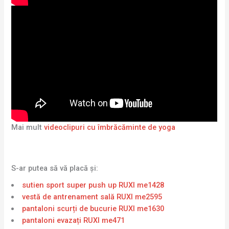
Mai mult
videoclipuri cu îmbrăcăminte de yoga
S-ar putea să vă placă și:
sutien sport super push up RUXI me1428
vestă de antrenament sală RUXI me2595
pantaloni scurți de bucurie RUXI me1630
pantaloni evazați RUXI me471