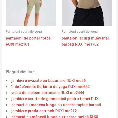
Pantaloni scurți de yoga
Pantaloni scurți de yoga
pantaloni de portar fotbal
pantaloni scurți muay thai
RUXI me2161
bărbați RUXI me1762
Bloguri similare:
jambiere evazate cu buzunare RUXI me56
îmbrăcăminte fierbinte de yoga RUXI me652
vesta de ciclism portocalie RUXI me2444
jambiere scurte de gimnastică pentru femei RUXI
camasi cu maneca lunga cu uscare rapida barbati
jambiere prada scrunch RUXI me212
cămașă cu mânecă lungă cu uscare rapidă RUXI