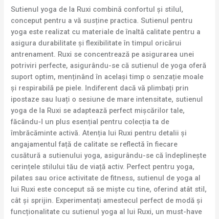
Sutienul yoga de la Ruxi combină confortul și stilul,
conceput pentru a vă susține practica. Sutienul pentru
yoga este realizat cu materiale de înaltă calitate pentru a
asigura durabilitate și flexibilitate în timpul oricărui
antrenament. Ruxi se concentrează pe asigurarea unei
potriviri perfecte, asigurându-se că sutienul de yoga oferă
suport optim, menținând în același timp o senzație moale
și respirabilă pe piele. Indiferent dacă vă plimbați prin
ipostaze sau luați o sesiune de mare intensitate, sutienul
yoga de la Ruxi se adaptează perfect mișcărilor tale,
făcându-l un plus esențial pentru colecția ta de
îmbrăcăminte activă. Atenția lui Ruxi pentru detalii și
angajamentul față de calitate se reflectă în fiecare
cusătură a sutienului yoga, asigurându-se că îndeplinește
cerințele stilului tău de viață activ. Perfect pentru yoga,
pilates sau orice activitate de fitness, sutienul de yoga al
lui Ruxi este conceput să se miște cu tine, oferind atât stil,
cât și sprijin. Experimentați amestecul perfect de modă și
funcționalitate cu sutienul yoga al lui Ruxi, un must-have