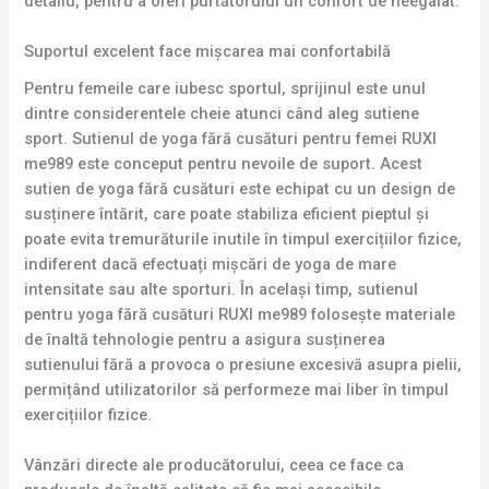
detaliu, pentru a oferi purtătorului un confort de neegalat.
Suportul excelent face mișcarea mai confortabilă
Pentru femeile care iubesc sportul, sprijinul este unul
dintre considerentele cheie atunci când aleg sutiene
sport. Sutienul de yoga fără cusături pentru femei RUXI
me989 este conceput pentru nevoile de suport. Acest
sutien de yoga fără cusături este echipat cu un design de
susținere întărit, care poate stabiliza eficient pieptul și
poate evita tremurăturile inutile în timpul exercițiilor fizice,
indiferent dacă efectuați mișcări de yoga de mare
intensitate sau alte sporturi. În același timp, sutienul
pentru yoga fără cusături RUXI me989 folosește materiale
de înaltă tehnologie pentru a asigura susținerea
sutienului fără a provoca o presiune excesivă asupra pielii,
permițând utilizatorilor să performeze mai liber în timpul
exercițiilor fizice.
Vânzări directe ale producătorului, ceea ce face ca