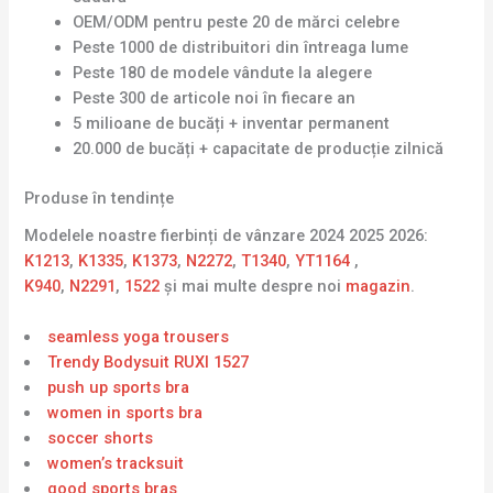
OEM/ODM pentru peste 20 de mărci celebre
Peste 1000 de distribuitori din întreaga lume
Peste 180 de modele vândute la alegere
Peste 300 de articole noi în fiecare an
5 milioane de bucăți + inventar permanent
20.000 de bucăți + capacitate de producție zilnică
Produse în tendințe
Modelele noastre fierbinți de vânzare 2024 2025 2026:
K1213
,
K1335
,
K1373
,
N2272
,
T1340
,
YT1164
,
K940
,
N2291
,
1522
și mai multe despre noi
magazin
.
seamless yoga trousers
Trendy Bodysuit RUXI 1527
push up sports bra
women in sports bra
soccer shorts
women’s tracksuit
good sports bras