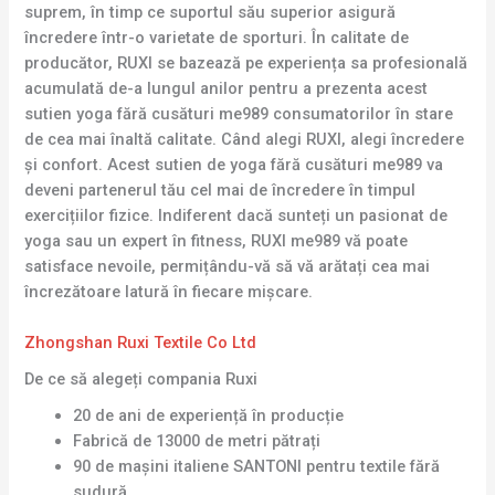
suprem, în timp ce suportul său superior asigură
încredere într-o varietate de sporturi. În calitate de
producător, RUXI se bazează pe experiența sa profesională
acumulată de-a lungul anilor pentru a prezenta acest
sutien yoga fără cusături me989 consumatorilor în stare
de cea mai înaltă calitate. Când alegi RUXI, alegi încredere
și confort. Acest sutien de yoga fără cusături me989 va
deveni partenerul tău cel mai de încredere în timpul
exercițiilor fizice. Indiferent dacă sunteți un pasionat de
yoga sau un expert în fitness, RUXI me989 vă poate
satisface nevoile, permițându-vă să vă arătați cea mai
încrezătoare latură în fiecare mișcare.
Zhongshan Ruxi Textile Co Ltd
De ce să alegeți compania Ruxi
20 de ani de experiență în producție
Fabrică de 13000 de metri pătrați
90 de mașini italiene SANTONI pentru textile fără
sudură