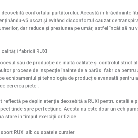
deosebită confortului purtătorului. Această îmbrăcăminte fitn
menținându-vă uscat și evitând disconfortul cauzat de transpir
erilor, dar reduce și presiunea pe umăr, astfel încât să nu vă
alității fabricii RUXI
esul său de producție de înaltă calitate și controlul strict al 
multor procese de inspecție înainte de a părăsi fabrica pentru
e echipamentul și tehnologia de producție avansată pentru a 
ce cererea pieței.
t reflectă pe deplin atenția deosebită a RUXI pentru detaliile p
pect tinde spre perfecțiune. Acesta nu este doar un echipamen
stare în timpul exercițiilor fizice.
 sport RUXI alb cu spatele cursier