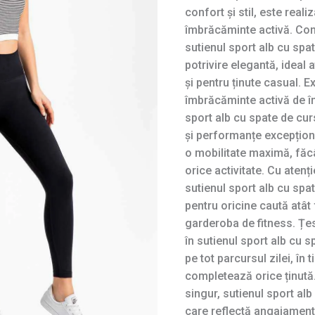
confort și stil, este real
îmbrăcăminte activă. Co
sutienul sport alb cu spa
potrivire elegantă, ideal
și pentru ținute casual. E
îmbrăcăminte activă de în
sport alb cu spate de cur
și performanțe excepțion
o mobilitate maximă, făcâ
orice activitate. Cu atenți
sutienul sport alb cu spa
pentru oricine caută atât 
garderoba de fitness. Țes
în sutienul sport alb cu 
pe tot parcursul zilei, în
completează orice ținută.
singur, sutienul sport al
care reflectă angajamentul