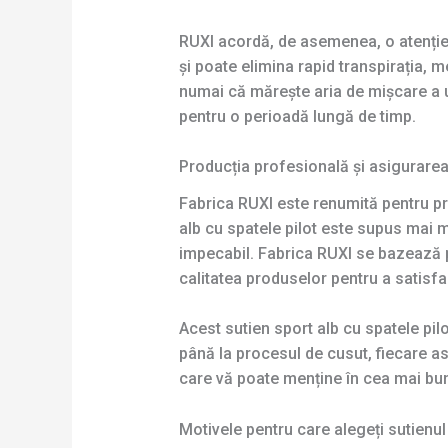
RUXI acordă, de asemenea, o atenție 
și poate elimina rapid transpirația, 
numai că mărește aria de mișcare a um
pentru o perioadă lungă de timp.
Producția profesională și asigurarea c
Fabrica RUXI este renumită pentru proc
alb cu spatele pilot este supus mai 
impecabil. Fabrica RUXI se bazează p
calitatea produselor pentru a satisfa
Acest sutien sport alb cu spatele pilo
până la procesul de cusut, fiecare as
care vă poate menține în cea mai bună 
Motivele pentru care alegeți sutienul