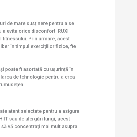
turi de mare susținere pentru a se
u a evita orice disconfort. RUXI
l fitnessului. Prin urmare, acest
r în timpul exercițiilor fizice, fie
și poate fi asortată cu ușurință în
ularea de tehnologie pentru a crea
frumusețea.
cate atent selectate pentru a asigura
HIIT sau de alergări lungi, acest
te să vă concentrați mai mult asupra