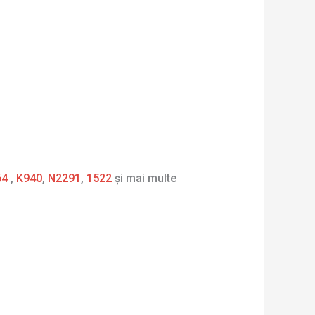
64
,
K940
,
N2291
,
1522
și mai multe