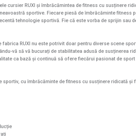
ele cursier RUXI și îmbrăcămintea de fitness cu susținere ridi
neavoastră sportive. Fiecare piesă de îmbrăcăminte fitness p
centă tehnologie sportivă. Fie că este vorba de sprijin sau de
 fabrica RUXI nu este potrivit doar pentru diverse scene sportiv
du-vă să vă bucurați de stabilitatea adusă de susținerea ridica
alitate ca bază și continuă să ofere fiecărui pasionat de spor
e sportiv, cu îmbrăcăminte de fitness cu susținere ridicată și 
ducție
ați