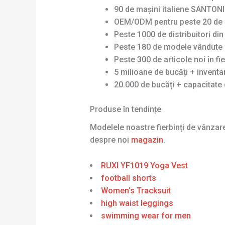
90 de mașini italiene SANTONI 
OEM/ODM pentru peste 20 de 
Peste 1000 de distribuitori di
Peste 180 de modele vândute 
Peste 300 de articole noi în fi
5 milioane de bucăți + invent
20.000 de bucăți + capacitate 
Produse în tendințe
Modelele noastre fierbinți de vânza
despre noi
magazin
.
RUXI YF1019 Yoga Vest
football shorts
Women’s Tracksuit
high waist leggings
swimming wear for men