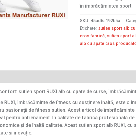
în îmbrăcămintea sport.
SKU:
45ad6a192b5a
Cate
Etichete:
sutien sport alb c
cros fabrică
,
sutien sport a
alb cu spate cros producăt
confort: sutien sport RUXI alb cu spate de curse, îmbrăcăminte
se RUXI, îmbrăcăminte de fitness cu susținere înaltă, este o î
u pasionații de fitness sutien. Acest articol de îmbrăcămint
ideal pentru antrenament. În calitate de fabrică profesională d
mice și de înaltă calitate. Acest sutien sport alb RUXI, cu sp
ate și inovație.