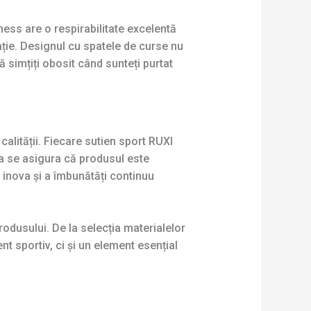
ess are o respirabilitate excelentă
ație. Designul cu spatele de curse nu
 simțiți obosit când sunteți purtat
calității. Fiecare sutien sport RUXI
 a se asigura că produsul este
inova și a îmbunătăți continuu
rodusului. De la selecția materialelor
t sportiv, ci și un element esențial