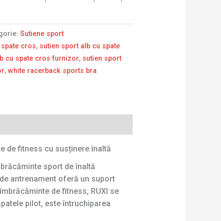
gorie:
Sutiene sport
u spate cros
,
sutien sport alb cu spate
lb cu spate cros furnizor
,
sutien sport
or
,
white racerback sports bra
 de fitness cu susținere înaltă
mbrăcăminte sport de înaltă
e de antrenament oferă un suport
e îmbrăcăminte de fitness, RUXI se
atele pilot, este întruchiparea