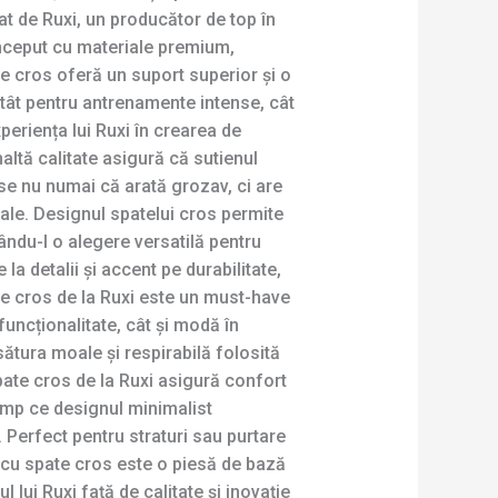
izat de Ruxi, un producător de top în
nceput cu materiale premium,
te cros oferă un suport superior și o
 atât pentru antrenamente intense, cât
xperiența lui Ruxi în crearea de
altă calitate asigură că sutienul
se nu numai că arată grozav, ci are
ale. Designul spatelui cros permite
ndu-l o alegere versatilă pentru
e la detalii și accent pe durabilitate,
te cros de la Ruxi este un must-have
funcționalitate, cât și modă în
ătura moale și respirabilă folosită
spate cros de la Ruxi asigură confort
 timp ce designul minimalist
 Perfect pentru straturi sau purtare
b cu spate cros este o piesă de bază
 lui Ruxi față de calitate și inovație