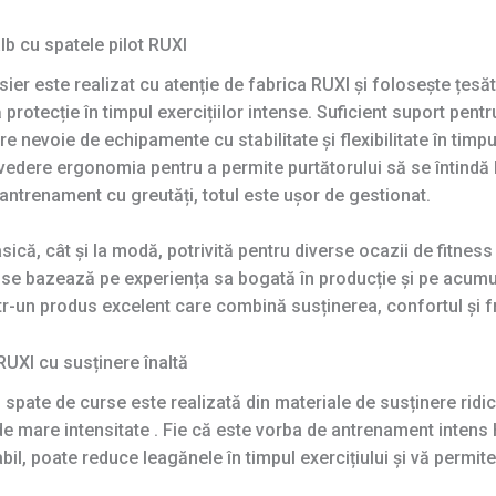
lb cu spatele pilot RUXI
sier este realizat cu atenție de fabrica RUXI și folosește țesă
rotecție în timpul exercițiilor intense. Suficient suport pentr
e nevoie de echipamente cu stabilitate și flexibilitate în timpu
dere ergonomia pentru a permite purtătorului să se întindă libe
antrenament cu greutăți, totul este ușor de gestionat.
că, cât și la modă, potrivită pentru diverse ocazii de fitness 
UXI se bazează pe experiența sa bogată în producție și pe acum
într-un produs excelent care combină susținerea, confortul și 
RUXI cu susținere înaltă
 spate de curse este realizată din materiale de susținere ridi
or de mare intensitate . Fie că este vorba de antrenament intens 
abil, poate reduce leagănele în timpul exercițiului și vă permi