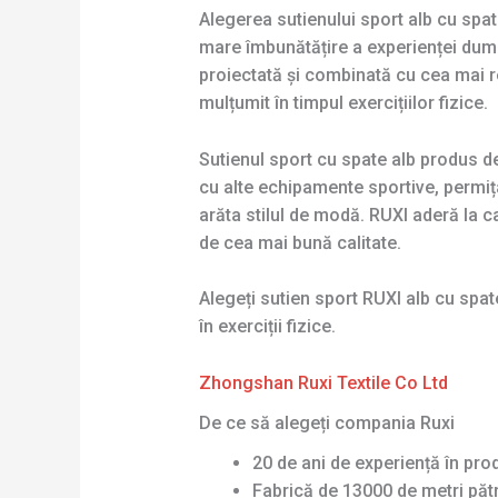
Alegerea sutienului sport alb cu spat
mare îmbunătățire a experienței dum
proiectată și combinată cu cea mai re
mulțumit în timpul exercițiilor fizice.
Sutienul sport cu spate alb produs de
cu alte echipamente sportive, permițân
arăta stilul de modă. RUXI aderă la c
de cea mai bună calitate.
Alegeți sutien sport RUXI alb cu spat
în exerciții fizice.
Zhongshan Ruxi Textile Co Ltd
De ce să alegeți compania Ruxi
20 de ani de experiență în pro
Fabrică de 13000 de metri pătr