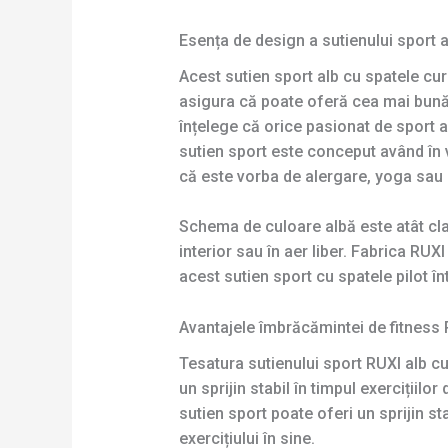
Esența de design a sutienului sport a
Acest sutien sport alb cu spatele cur
asigura că poate oferă cea mai bună p
înțelege că orice pasionat de sport ar
sutien sport este conceput având în ve
că este vorba de alergare, yoga sau 
Schema de culoare albă este atât clasi
interior sau în aer liber. Fabrica R
acest sutien sport cu spatele pilot 
Avantajele îmbrăcămintei de fitness 
Tesatura sutienului sport RUXI alb cu
un sprijin stabil în timpul exercițiil
sutien sport poate oferi un sprijin st
exercițiului în sine.