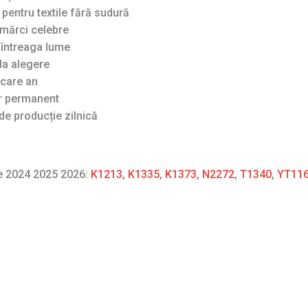
pentru textile fără sudură
mărci celebre
n întreaga lume
la alegere
ecare an
ar permanent
de producție zilnică
re 2024 2025 2026:
K1213
,
K1335
,
K1373
,
N2272
,
T1340
,
YT11