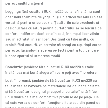
perfect multifuncțional
Leggings fără cusături RUXI me220 cu talie înaltă nu sunt
doar îmbrăcăminte de yoga, ci și un articol versatil O piesa
versatilă pentru orice ocazie. Țesăturile sale excelente și
designul fără cusături permit purtătorului să se bucure de
confort, indiferent dacă este în sală, în timpul liber zilnic
sau în activități în aer liber. Designul cu talie înaltă, cu
croială fără sudură, vă permite să creați cu ușurință curbe
perfecte, făcându-l alegerea perfectă pentru toți cei care
iubesc sportul și urmăresc modă.
Concluzie: jambiere fără cusături RUXI me220 cu talie
înaltă, cea mai bună alegere în care poți avea încredere
Luați împreună, jambierele fără cusături RUXI me220 cu
talie înaltă se bazează pe materialele lor de înaltă calitate
și fără cusături designul și suportul cu talie înaltă îl fac
unul dintre cele mai competitive produse de pe piață. Fie
că este vorba de confort, funcționalitate sau din punct de