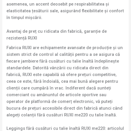
asemenea, un accent deosebit pe respirabilitatea și
elasticitatea țesăturii sale, asigurând flexibilitate și confort
în timpul mișcării.
Avantaj de preț cu ridicata din fabrică, garanție de
rezistență RUXI
Fabrica RUXI are echipamente avansate de producție și un
sistem strict de control al calității pentru a se asigura că
fiecare jambiere fără cusături cu talie înaltă îndeplinește
standardele. Datorită vânzării cu ridicata direct din
fabrică, RUXI este capabilă să ofere prețuri competitive,
ceea ce este, fără îndoială, cea mai bună alegere pentru
clienții care cumpără în vrac. Indiferent dacă sunteți
comerciant cu amănuntul de articole sportive sau
operator de platformă de comerț electronic, vă puteți
bucura de prețuri accesibile direct din fabrică atunci când
alegeți colanții fără cusături RUXI me220 cu talie înaltă.
Leggings fără cusături cu talie înaltă RUXI me220: articolul