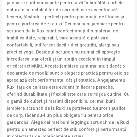
jambiere sunt concepute pentru a vă îmbunătăți curbele
naturale cu detaliul lor de scrunch care accentuează
fesierii, făcându-i perfecti pentru pasionații de fitness și
pentru purtarea de zi cu zi. Cei mai buni jambiere pentru
scrunch de la Ruxi sunt confecționați din material de
înaltă calitate, respirabil, care asigură o potrivire
confortabilă, indiferent dacă ridici greutăți, alergi sau
practici yoga. Designul scrunch nu numai că sporește
încrederea, dar oferă și un sprijin excelent în timpul
oricărei activități. Aceste jambiere sunt mai mult decât o
declarație de modă; sunt o alegere practică pentru oricine
apreciază atât performanța, cât și estetica. Angajamentul
Ruxi față de calitate este evident în fiecare pereche,
oferind durabilitate și flexibilitate care se mișcă cu tine. Cu
o gamă de culori și mărimi disponibile, cei mai buni
jambiere scrunch de la Ruxi se potrivesc tuturor tipurilor
de corp, făcându-i un plus obligatoriu pentru orice
garderobă. Alege cei mai buni leggings scrunch de la Ruxi
pentru un amestec perfect de stil, confort și performanță
în colecția ta de îmbrăcăminte activă.