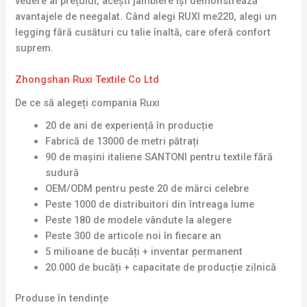
vedere al prețului, acești jambiere își demonstrează
avantajele de neegalat. Când alegi RUXI me220, alegi un
legging fără cusături cu talie înaltă, care oferă confort
suprem.
Zhongshan Ruxi Textile Co Ltd
De ce să alegeți compania Ruxi
20 de ani de experiență în producție
Fabrică de 13000 de metri pătrați
90 de mașini italiene SANTONI pentru textile fără
sudură
OEM/ODM pentru peste 20 de mărci celebre
Peste 1000 de distribuitori din întreaga lume
Peste 180 de modele vândute la alegere
Peste 300 de articole noi în fiecare an
5 milioane de bucăți + inventar permanent
20.000 de bucăți + capacitate de producție zilnică
Produse în tendințe