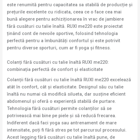
este renumită pentru capacitatea sa stabilă de producție și
prețurile excelente cu ridicata, ceea ce o face cea mai
bună alegere pentru achiziționarea în vrac de jambiere
fără cusături cu talie înaltă. RUXI me220 este proiectat
ținând cont de nevoile sportive, folosind tehnologia
perfectă pentru a îmbunătăți confortul și este potrivit
pentru diverse sporturi, cum ar fi yoga și fitness.
Colanți fără cusături cu talie înaltă RUXI me220:
combinația perfectă de confort și elasticitate
Colanții fără cusături cu talie înaltă RUXI me220 excelează
atât în confort, cât și elasticitate. Designul său cu talie
înaltă nu numai că modifică silueta, dar susține eficient
abdomenul și oferă o experiență stabilă de purtare.
Tehnologia fără cusături permite colanților să se
potrivească mai bine pe piele și să reducă frecarea.
Indiferent dacă faci yoga sau antrenament de mare
intensitate, poți fi fără stres pe tot parcursul procesului.
Acest legging fără cusături cu talie înaltă pune, de