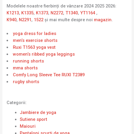
Modelele noastre fierbinți de vânzare 2024 2025 2026:
K1213
,
K1335
,
K1373
,
N2272
,
T1340
,
YT1164
,
K940
,
N2291
,
1522
și mai multe despre noi
magazin
.
yoga dress for ladies
men’s exercise shorts
Ruxi T1563 yoga vest
women’s ribbed yoga leggings
running shorts
mma shorts
Comfy Long Sleeve Tee RUXI T2389
rugby shorts
Categorii:
Jambiere de yoga
Sutiene sport
Maiouri
Pantaloni scurți de yoga