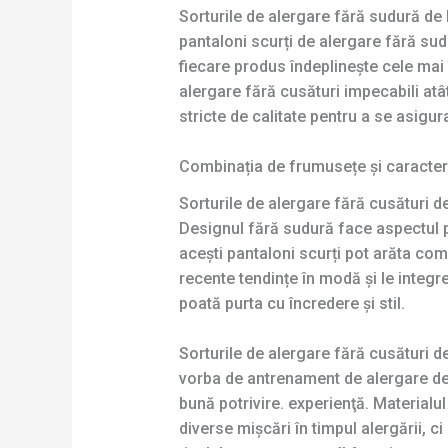
Sorturile de alergare fără sudură de
pantaloni scurți de alergare fără su
fiecare produs îndeplinește cele mai î
alergare fără cusături impecabili atât
stricte de calitate pentru a se asig
Combinația de frumusețe și caracter 
Sorturile de alergare fără cusături d
Designul fără sudură face aspectul pa
acești pantaloni scurți pot arăta co
recente tendințe în modă și le integr
poată purta cu încredere și stil.
Sorturile de alergare fără cusături de
vorba de antrenament de alergare de 
bună potrivire. experienţă. Materialul
diverse mișcări în timpul alergării, c