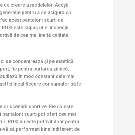
e de creare a modelelor. Acești
 generație pentru a se asigura că
 fac acest pantaloni scurți de
ca RUXI este supus unei inspecții
tivă de cea mai înaltă calitate.
 ci se concentrează și pe estetică.
ort, fie pentru purtarea zilnică,
 studiază în mod constant cele mai
 astfel încât fiecare consumator să le
elor scenarii sportive. Fie că este
 pantaloni scurți pot oferi cea mai
turi RUXI nu este potrivit doar pentru
du-vă să performați bine indiferent de