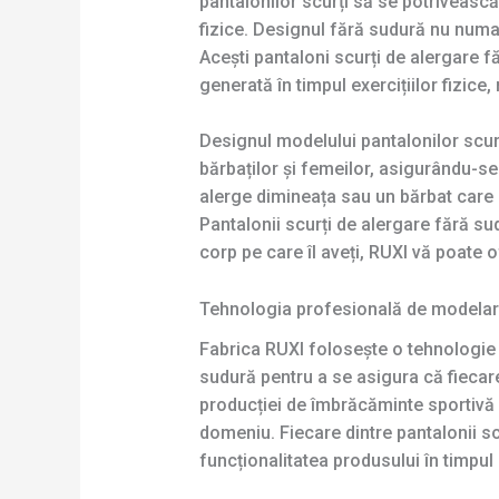
pantalonilor scurți să se potrivească p
fizice. Designul fără sudură nu numai
Acești pantaloni scurți de alergare fă
generată în timpul exercițiilor fizic
Designul modelului pantalonilor scurț
bărbaților și femeilor, asigurându-se 
alerge dimineața sau un bărbat care u
Pantalonii scurți de alergare fără sud
corp pe care îl aveți, RUXI vă poate 
Tehnologia profesională de modelare
Fabrica RUXI folosește o tehnologie r
sudură pentru a se asigura că fiecare
producției de îmbrăcăminte sportivă d
domeniu. Fiecare dintre pantalonii scu
funcționalitatea produsului în timpul u