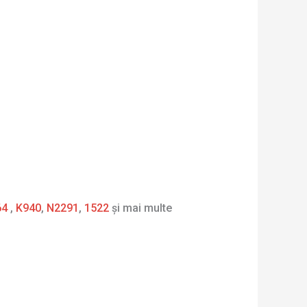
64
,
K940
,
N2291
,
1522
și mai multe