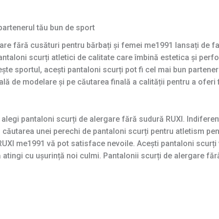
partenerul tău bun de sport
gare fără cusături pentru bărbați și femei me1991 lansați de 
ntaloni scurți atletici de calitate care îmbină estetica și perf
te sportul, acești pantaloni scurți pot fi cel mai bun partener
ă de modelare și pe căutarea finală a calității pentru a ofer
 alegi pantaloni scurți de alergare fără sudură RUXI. Indifere
căutarea unei perechi de pantaloni scurți pentru atletism pent
RUXI me1991 vă pot satisface nevoile. Acești pantaloni scurți
 atingi cu ușurință noi culmi. Pantalonii scurți de alergare fă