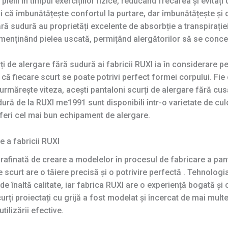
ielii în timpul exercițiilor fizice, reducând frecarea și evitați
 că îmbunătățește confortul la purtare, dar îmbunătățește și du
ră sudură au proprietăți excelente de absorbție a transpirației
e, menținând pielea uscată, permițând alergătorilor să se conce
i de alergare fără sudură ai fabricii RUXI ia în considerare pe
că fiecare scurt se poate potrivi perfect formei corpului. Fie 
rmărește viteza, acești pantaloni scurți de alergare fără cusăt
ură de la RUXI me1991 sunt disponibili într-o varietate de culor
oferi cel mai bun echipament de alergare.
 a fabricii RUXI
afinată de creare a modelelor în procesul de fabricare a pant
 scurt are o tăiere precisă și o potrivire perfectă . Tehnolog
e înaltă calitate, iar fabrica RUXI are o experiență bogată și
rți proiectați cu grijă a fost modelat și încercat de mai multe
tilizării efective.