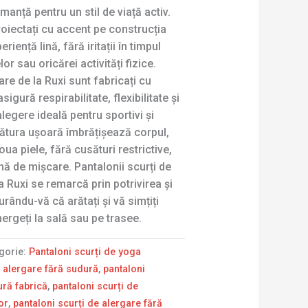
manță pentru un stil de viață activ.
proiectați cu accent pe construcția
riență lină, fără iritații în timpul
or sau oricărei activități fizice.
are de la Ruxi sunt fabricați cu
igură respirabilitate, flexibilitate și
alegere ideală pentru sportivi și
sătura ușoară îmbrățișează corpul,
ua piele, fără cusături restrictive,
ă de mișcare. Pantalonii scurți de
a Ruxi se remarcă prin potrivirea și
urându-vă că arătați și vă simțiți
ergeți la sală sau pe trasee.
gorie:
Pantaloni scurți de yoga
e alergare fără sudură
,
pantaloni
ură fabrică
,
pantaloni scurți de
or
,
pantaloni scurți de alergare fără