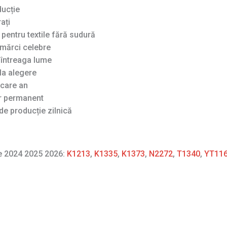
ducție
ați
pentru textile fără sudură
mărci celebre
n întreaga lume
la alegere
ecare an
ar permanent
de producție zilnică
re 2024 2025 2026:
K1213
,
K1335
,
K1373
,
N2272
,
T1340
,
YT11