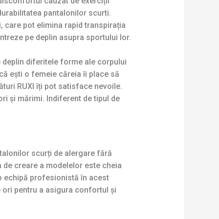
 disconfortul cauzat de exerciții
rabilitatea pantalonilor scurti.
, care pot elimina rapid transpirația
ntreze pe deplin asupra sportului lor.
 deplin diferitele forme ale corpului
că ești o femeie căreia îi place să
uri RUXI îți pot satisface nevoile.
i și mărimi. Indiferent de tipul de
alonilor scurți de alergare fără
ia de creare a modelelor este cheia
 o echipă profesionistă în acest
 ori pentru a asigura confortul și