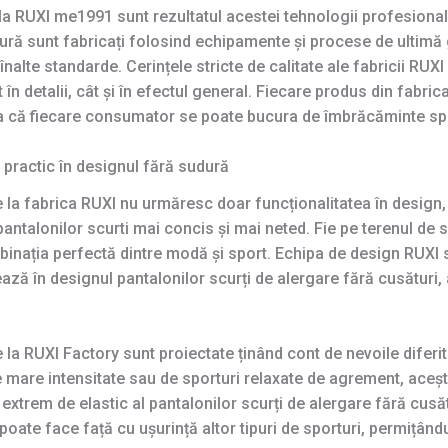
 la RUXI me1991 sunt rezultatul acestei tehnologii profesional
dură sunt fabricați folosind echipamente și procese de ultimă
nalte standarde. Cerințele stricte de calitate ale fabricii RUXI
 în detalii, cât și în efectul general. Fiecare produs din fabri
ura că fiecare consumator se poate bucura de îmbrăcăminte spor
practic în designul fără sudură
e la fabrica RUXI nu urmăresc doar funcționalitatea în design,
ntalonilor scurti mai concis și mai neted. Fie pe terenul de sp
mbinația perfectă dintre modă și sport. Echipa de design RUXI
ează în designul pantalonilor scurți de alergare fără cusături,
 la RUXI Factory sunt proiectate ținând cont de nevoile diferit
mare intensitate sau de sporturi relaxate de agrement, acești
 extrem de elastic al pantalonilor scurți de alergare fără cusă
i poate face față cu ușurință altor tipuri de sporturi, permițân