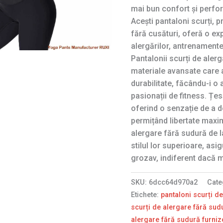
mai bun confort și perfor
Acești pantaloni scurți, 
fără cusături, oferă o expe
alergărilor, antrenamentel
Pantalonii scurți de alerg
materiale avansate care as
durabilitate, făcându-i o 
pasionații de fitness. Țe
oferind o senzație de a do
permițând libertate maxim
alergare fără sudură de l
stilul lor superioare, asig
grozav, indiferent dacă m
SKU:
6dcc64d970a2
Cate
Etichete:
pantaloni scurți d
scurți de alergare fără sud
alergare fără sudură furniz