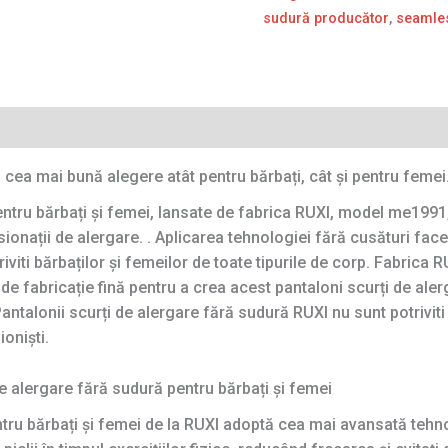
sudură producător
,
seamles
 cea mai bună alegere atât pentru bărbați, cât și pentru femei
pentru bărbați și femei, lansate de fabrica RUXI, model me1991
onații de alergare. . Aplicarea tehnologiei fără cusături face 
triviti bărbaților și femeilor de toate tipurile de corp. Fabrica
de fabricație fină pentru a crea acest pantaloni scurți de al
Pantalonii scurți de alergare fără sudură RUXI nu sunt potriviti 
oniști.
e alergare fără sudură pentru bărbați și femei
ntru bărbați și femei de la RUXI adoptă cea mai avansată tehn