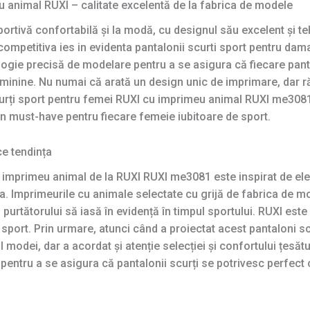
 animal RUXI – calitate excelentă de la fabrica de modele
rtivă confortabilă și la modă, cu designul său excelent și te
 competitiva ies in evidenta pantalonii scurti sport pentru da
ogie precisă de modelare pentru a se asigura că fiecare pant
eminine. Nu numai că arată un design unic de imprimare, dar r
scurți sport pentru femei RUXI cu imprimeu animal RUXI me3
un must-have pentru fiecare femeie iubitoare de sport.
e tendința
u imprimeu animal de la RUXI RUXI me3081 este inspirat de el
. Imprimeurile cu animale selectate cu grijă de fabrica de m
i purtătorului să iasă în evidență în timpul sportului. RUXI este
sport. Prin urmare, atunci când a proiectat acest pantaloni s
 modei, dar a acordat și atenție selecției și confortului țesăt
pentru a se asigura că pantalonii scurți se potrivesc perfect