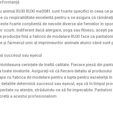
erformanță
 animal RUXI RUXI me3081 sunt foarte specifici în ceea ce pri
cu respirabilitate excelentă pentru a se asigura că rămâneți 
I este foarte conștientă de nevoile diverse ale femeilor în sp
or scurti. Indiferent dacă alergare, yoga sau fitness, acești p
de producție fină a fabricii de modelare RUXI face ca pantaloni
te și farmecul unic al imprimeurilor animale atunci când sunt p
mină succesul sau eșecul
totdeauna cerințele de înaltă calitate. Fiecare piesă din pant
toate nivelurile. Asigurați-vă că fiecare detaliu al produsului
pe cu fabrica de modelare pentru a lupta pentru excelență în 
ă detaliile determină succesul sau eșecul, așa că în timpul pro
pectate cu atenție, străduindu-se să fie impecabile. Pantaloni
retă a acestui profesionalism.