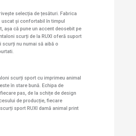
vește selecția de țesături. Fabrica
uscat și confortabil în timpul
ort, așa că pune un accent deosebit pe
antaloni scurți de la RUXI oferă suport
i scurți nu numai să aibă o
urtati.
aloni scurți sport cu imprimeu animal
 este în stare bună. Echipa de
fiecare pas, de la schițe de design
cesului de producție, fiecare
 scurți sport RUXI damă animal print