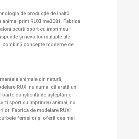
hnologia de producție de înaltă
ma animal print RUXI me3081. Fabrica
aloni scurti sport cu imprimeu
ăspunde și nevoilor multiple ale
081 combină concepte moderne de
ementele animale din natură,
odelare RUXI nu numai că arată un
 foarte conștientă de așteptările
curti sport cu imprimeu animal, nu
urilor. Fabrica de modelare RUXI
 curbele femeilor și oferă cea mai