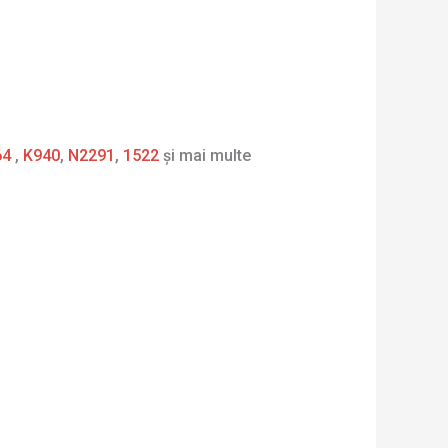
64
,
K940
,
N2291
,
1522
și mai multe