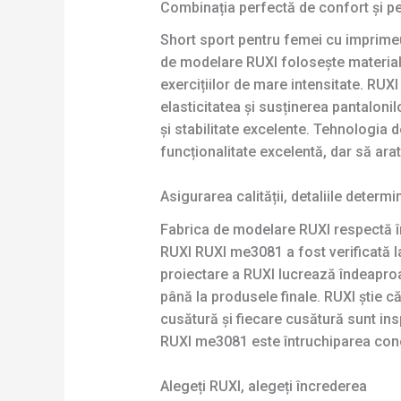
Combinația perfectă de confort și p
Short sport pentru femei cu imprimeu
de modelare RUXI folosește materiale 
exercițiilor de mare intensitate. RUX
elasticitatea și susținerea pantalonil
și stabilitate excelente. Tehnologia 
funcționalitate excelentă, dar să ara
Asigurarea calității, detaliile deter
Fabrica de modelare RUXI respectă în
RUXI RUXI me3081 a fost verificată la 
proiectare a RUXI lucrează îndeaproa
până la produsele finale. RUXI știe c
cusătură și fiecare cusătură sunt ins
RUXI me3081 este întruchiparea conc
Alegeți RUXI, alegeți încrederea