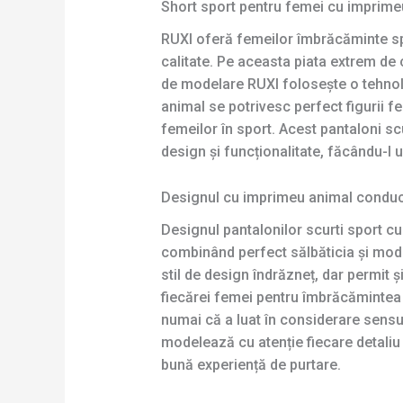
Short sport pentru femei cu imprimeu
RUXI oferă femeilor îmbrăcăminte spo
calitate. Pe aceasta piata extrem de
de modelare RUXI folosește o tehnol
animal se potrivesc perfect figurii f
femeilor în sport. Acest pantaloni 
design și funcționalitate, făcându-l 
Designul cu imprimeu animal conduc
Designul pantalonilor scurti sport c
combinând perfect sălbăticia și moda
stil de design îndrăzneț, dar permit ș
fiecărei femei pentru îmbrăcămintea 
numai că a luat în considerare sensul
modelează cu atenție fiecare detaliu 
bună experiență de purtare.