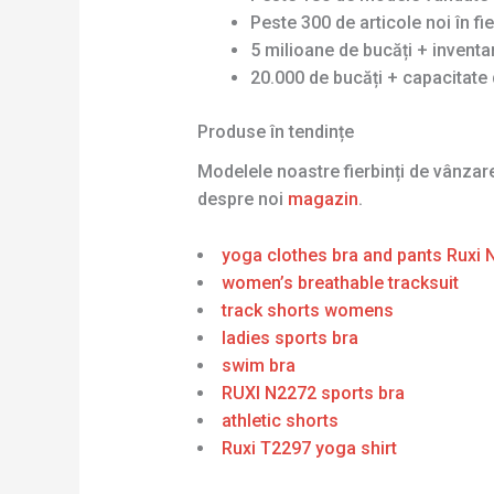
Peste 300 de articole noi în fi
5 milioane de bucăți + invent
20.000 de bucăți + capacitate 
Produse în tendințe
Modelele noastre fierbinți de vânza
despre noi
magazin
.
yoga clothes bra and pants Ruxi
women’s breathable tracksuit
track shorts womens
ladies sports bra
swim bra
RUXI N2272 sports bra
athletic shorts
Ruxi T2297 yoga shirt