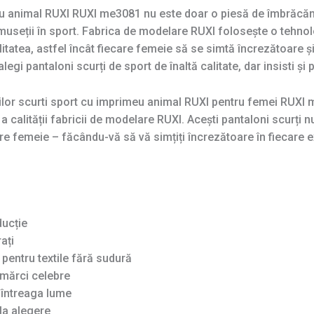
u animal RUXI RUXI me3081 nu este doar o piesă de îmbrăcămin
rumuseții în sport. Fabrica de modelare RUXI folosește o tehno
itatea, astfel încât fiecare femeie să se simtă încrezătoare și 
egi pantaloni scurți de sport de înaltă calitate, dar insisti și p
lor scurti sport cu imprimeu animal RUXI pentru femei RUXI 
a calității fabricii de modelare RUXI. Acești pantaloni scurți 
re femeie – făcându-vă să vă simțiți încrezătoare în fiecare ex
ducție
ați
pentru textile fără sudură
mărci celebre
n întreaga lume
la alegere