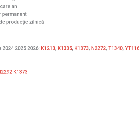
ecare an
ar permanent
de producție zilnică
re 2024 2025 2026:
K1213
,
K1335
,
K1373
,
N2272
,
T1340
,
YT11
 N2292 K1373