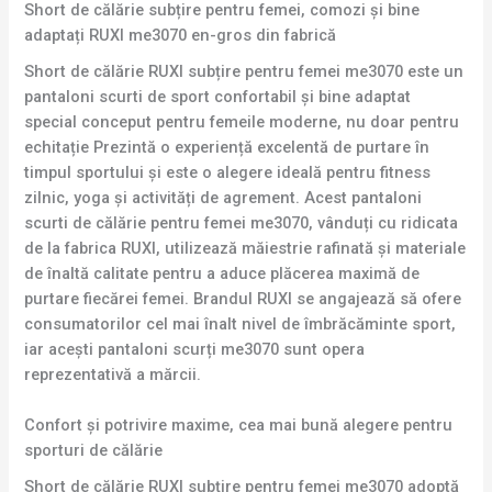
Short de călărie subțire pentru femei, comozi și bine
adaptați RUXI me3070 en-gros din fabrică
Short de călărie RUXI subțire pentru femei me3070 este un
pantaloni scurti de sport confortabil și bine adaptat
special conceput pentru femeile moderne, nu doar pentru
echitație Prezintă o experiență excelentă de purtare în
timpul sportului și este o alegere ideală pentru fitness
zilnic, yoga și activități de agrement. Acest pantaloni
scurti de călărie pentru femei me3070, vânduți cu ridicata
de la fabrica RUXI, utilizează măiestrie rafinată și materiale
de înaltă calitate pentru a aduce plăcerea maximă de
purtare fiecărei femei. Brandul RUXI se angajează să ofere
consumatorilor cel mai înalt nivel de îmbrăcăminte sport,
iar acești pantaloni scurți me3070 sunt opera
reprezentativă a mărcii.
Confort și potrivire maxime, cea mai bună alegere pentru
sporturi de călărie
Short de călărie RUXI subțire pentru femei me3070 adoptă