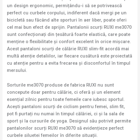
un design ergonomic, permițându-i să se potrivească
perfect cu curbele corpului, indiferent dacă mergi pe un
bicicletă sau făcând alte sporturi în aer liber, poate oferi
cel mai bun efect de sprijin. Pantalonii scurți RUXI me3070
sunt confecționați din țesătură foarte elastică, care poate
menține o flexibilitate și confort excelent în orice mișcare.
Acest pantaloni scurți de călărie RUXI slim-fit acordă mai
multă atenție detaliilor, iar fiecare cusătură este proiectată
cu atenție pentru a evita frecarea și disconfortul în timpul
mersului.
Sorturile me3070 produse de fabrica RUXI nu sunt
concepute doar pentru călărie, ci oferă și un element
esențial zilnic pentru toate femeile care iubesc sportul.
Acești pantaloni scurți de ciclism pentru femei, slim fit,
pot fi purtați nu numai în timpul călăriei, ci și la sala de
sport și la cursurile de yoga. Designul său potrivit permite
pantalonilor scurți RUXI me3070 să evidențieze perfect
curbele siluetei femeilor în diferite situații.