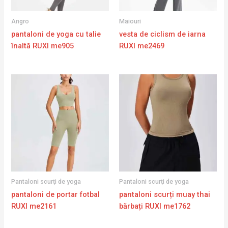
Angro
Maiouri
pantaloni de yoga cu talie
vesta de ciclism de iarna
înaltă RUXI me905
RUXI me2469
Pantaloni scurți de yoga
Pantaloni scurți de yoga
pantaloni de portar fotbal
pantaloni scurți muay thai
RUXI me2161
bărbați RUXI me1762