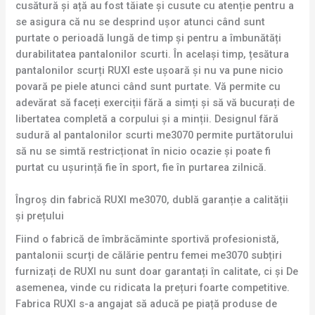
cusătură și ață au fost tăiate și cusute cu atenție pentru a
se asigura că nu se desprind ușor atunci când sunt
purtate o perioadă lungă de timp și pentru a îmbunătăți
durabilitatea pantalonilor scurti. În același timp, țesătura
pantalonilor scurți RUXI este ușoară și nu va pune nicio
povară pe piele atunci când sunt purtate. Vă permite cu
adevărat să faceți exerciții fără a simți și să vă bucurați de
libertatea completă a corpului și a minții. Designul fără
sudură al pantalonilor scurti me3070 permite purtătorului
să nu se simtă restricționat în nicio ocazie și poate fi
purtat cu ușurință fie în sport, fie în purtarea zilnică.
Îngroș din fabrică RUXI me3070, dublă garanție a calității
și prețului
Fiind o fabrică de îmbrăcăminte sportivă profesionistă,
pantalonii scurți de călărie pentru femei me3070 subțiri
furnizați de RUXI nu sunt doar garantați în calitate, ci și De
asemenea, vinde cu ridicata la prețuri foarte competitive.
Fabrica RUXI s-a angajat să aducă pe piață produse de