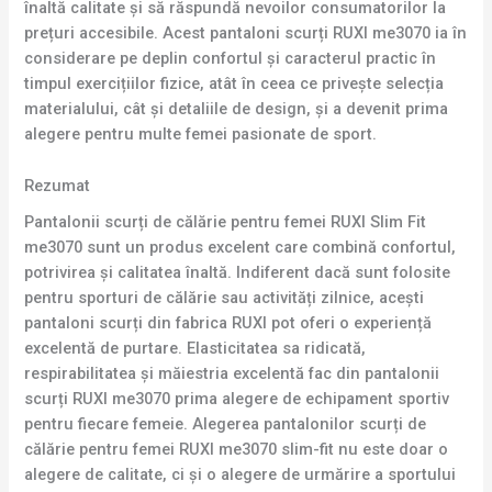
înaltă calitate și să răspundă nevoilor consumatorilor la
prețuri accesibile. Acest pantaloni scurți RUXI me3070 ia în
considerare pe deplin confortul și caracterul practic în
timpul exercițiilor fizice, atât în ceea ce privește selecția
materialului, cât și detaliile de design, și a devenit prima
alegere pentru multe femei pasionate de sport.
Rezumat
Pantalonii scurți de călărie pentru femei RUXI Slim Fit
me3070 sunt un produs excelent care combină confortul,
potrivirea și calitatea înaltă. Indiferent dacă sunt folosite
pentru sporturi de călărie sau activități zilnice, acești
pantaloni scurți din fabrica RUXI pot oferi o experiență
excelentă de purtare. Elasticitatea sa ridicată,
respirabilitatea și măiestria excelentă fac din pantalonii
scurți RUXI me3070 prima alegere de echipament sportiv
pentru fiecare femeie. Alegerea pantalonilor scurți de
călărie pentru femei RUXI me3070 slim-fit nu este doar o
alegere de calitate, ci și o alegere de urmărire a sportului