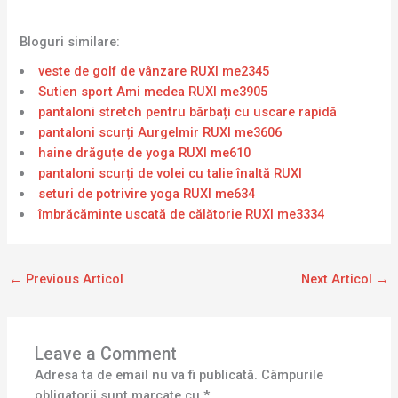
Bloguri similare:
veste de golf de vânzare RUXI me2345
Sutien sport Ami medea RUXI me3905
pantaloni stretch pentru bărbați cu uscare rapidă
pantaloni scurți Aurgelmir RUXI me3606
haine drăguțe de yoga RUXI me610
pantaloni scurți de volei cu talie înaltă RUXI
seturi de potrivire yoga RUXI me634
îmbrăcăminte uscată de călătorie RUXI me3334
←
Previous Articol
Next Articol
→
Leave a Comment
Adresa ta de email nu va fi publicată.
Câmpurile
obligatorii sunt marcate cu
*