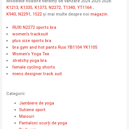
Modelele noastre fierbinți de vânzare 2024 2025 2026:
K1213
,
K1335
,
K1373
,
N2272
,
T1340
,
YT1164
,
K940
,
N2291
,
1522
și mai multe despre noi
magazin
.
RUXI N2272 sports bra
women’s tracksuit
plus size sports bra
bra gym and hot pants Ruxi YB1104 YK1105
Women’s Yoga Tee
stretchy yoga bra
female cycling shorts
mens designer track suit
Categorii:
Jambiere de yoga
Sutiene sport
Maiouri
Pantaloni scurți de yoga