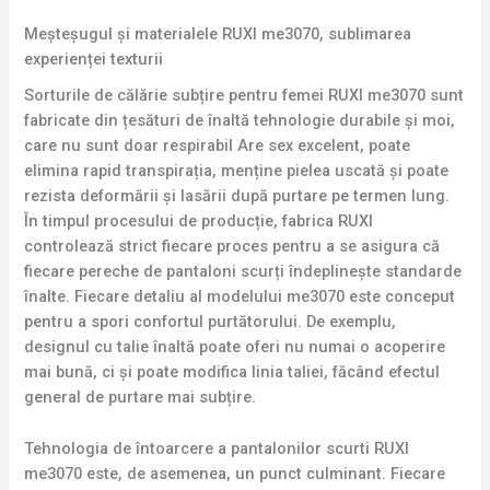
Meșteșugul și materialele RUXI me3070, sublimarea
experienței texturii
Sorturile de călărie subțire pentru femei RUXI me3070 sunt
fabricate din țesături de înaltă tehnologie durabile și moi,
care nu sunt doar respirabil Are sex excelent, poate
elimina rapid transpirația, menține pielea uscată și poate
rezista deformării și lasării după purtare pe termen lung.
În timpul procesului de producție, fabrica RUXI
controlează strict fiecare proces pentru a se asigura că
fiecare pereche de pantaloni scurți îndeplinește standarde
înalte. Fiecare detaliu al modelului me3070 este conceput
pentru a spori confortul purtătorului. De exemplu,
designul cu talie înaltă poate oferi nu numai o acoperire
mai bună, ci și poate modifica linia taliei, făcând efectul
general de purtare mai subțire.
Tehnologia de întoarcere a pantalonilor scurti RUXI
me3070 este, de asemenea, un punct culminant. Fiecare