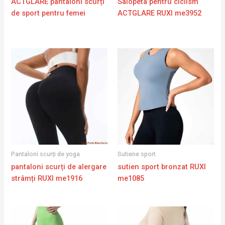
ACTGLARE pantaloni scurți
Salopeta pentru ciclism
de sport pentru femei
ACTGLARE RUXI me3952
Pantaloni scurți de yoga
Sutiene sport
pantaloni scurți de alergare
sutien sport bronzat RUXI
strâmți RUXI me1916
me1085