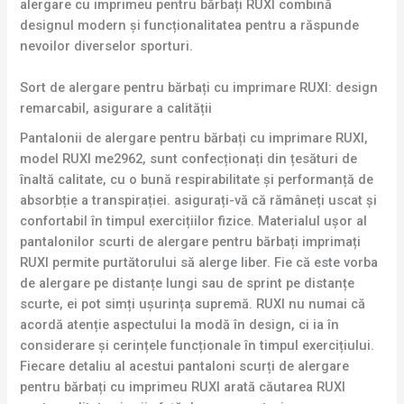
alergare cu imprimeu pentru bărbați RUXI combină
designul modern și funcționalitatea pentru a răspunde
nevoilor diverselor sporturi.
Sort de alergare pentru bărbați cu imprimare RUXI: design
remarcabil, asigurare a calității
Pantalonii de alergare pentru bărbați cu imprimare RUXI,
model RUXI me2962, sunt confecționați din țesături de
înaltă calitate, cu o bună respirabilitate și performanță de
absorbție a transpirației. asigurați-vă că rămâneți uscat și
confortabil în timpul exercițiilor fizice. Materialul ușor al
pantalonilor scurti de alergare pentru bărbați imprimați
RUXI permite purtătorului să alerge liber. Fie că este vorba
de alergare pe distanțe lungi sau de sprint pe distanțe
scurte, ei pot simți ușurința supremă. RUXI nu numai că
acordă atenție aspectului la modă în design, ci ia în
considerare și cerințele funcționale în timpul exercițiului.
Fiecare detaliu al acestui pantaloni scurți de alergare
pentru bărbați cu imprimeu RUXI arată căutarea RUXI