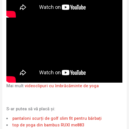
Mai mult
videoclipuri cu îmbrăcăminte de yoga
S-ar putea să vă placă și:
pantaloni scurți de golf slim fit pentru bărbați
top de yoga din bambus RUXI me883