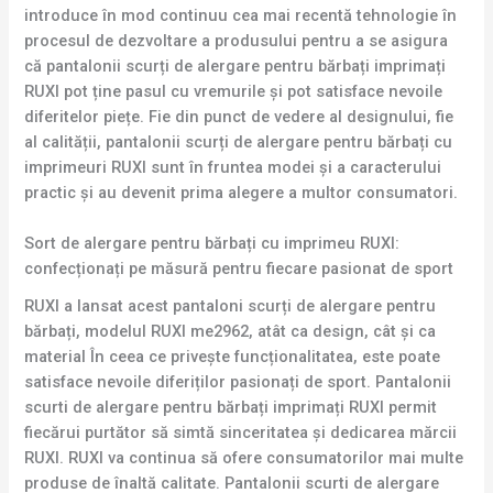
introduce în mod continuu cea mai recentă tehnologie în
procesul de dezvoltare a produsului pentru a se asigura
că pantalonii scurți de alergare pentru bărbați imprimați
RUXI pot ține pasul cu vremurile și pot satisface nevoile
diferitelor piețe. Fie din punct de vedere al designului, fie
al calității, pantalonii scurți de alergare pentru bărbați cu
imprimeuri RUXI sunt în fruntea modei și a caracterului
practic și au devenit prima alegere a multor consumatori.
Sort de alergare pentru bărbați cu imprimeu RUXI:
confecționați pe măsură pentru fiecare pasionat de sport
RUXI a lansat acest pantaloni scurți de alergare pentru
bărbați, modelul RUXI me2962, atât ca design, cât și ca
material În ceea ce privește funcționalitatea, este poate
satisface nevoile diferiților pasionați de sport. Pantalonii
scurti de alergare pentru bărbați imprimați RUXI permit
fiecărui purtător să simtă sinceritatea și dedicarea mărcii
RUXI. RUXI va continua să ofere consumatorilor mai multe
produse de înaltă calitate. Pantalonii scurti de alergare