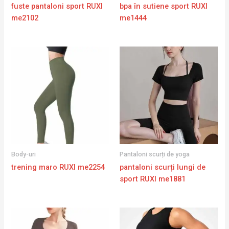
fuste pantaloni sport RUXI
bpa în sutiene sport RUXI
me2102
me1444
Body-uri
Pantaloni scurți de yoga
trening maro RUXI me2254
pantaloni scurți lungi de
sport RUXI me1881