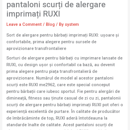
pantaloni scurți de alergare
imprimați RUXI
Leave a Comment
/
Blog
/ By
system
Sort de alergare pentru bărbați imprimați RUXI: ușoare și
confortabile, prima alegere pentru sursele de
aprovizionare transfrontaliere
Sorturi de alergare pentru bărbați cu imprimare lansate de
RUXI, cu design ușor și confortabil ca bază, au devenit
prima alegere pentru piața transfrontalieră de
aprovizionare. Numărul de model al acestor pantaloni
scurți este RUXI me2962, care este special conceput
pentru bărbații care iubesc sportul. Fie pentru alergări de
dimineață, fitness sau ținute casual de zi cu zi, pantalonii
scurți de alergare pentru bărbați imprimați RUXI pot oferi o
experiență excelentă de purtare. În calitate de producător
de îmbrăcăminte de top, RUXI aderă întotdeauna la
standarde înalte de calitate. Acest pantaloni scurți de