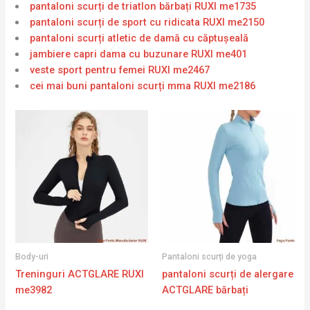
pantaloni scurți de triatlon bărbați RUXI me1735
pantaloni scurți de sport cu ridicata RUXI me2150
pantaloni scurți atletic de damă cu căptușeală
jambiere capri dama cu buzunare RUXI me401
veste sport pentru femei RUXI me2467
cei mai buni pantaloni scurți mma RUXI me2186
Body-uri
Pantaloni scurți de yoga
Treninguri ACTGLARE RUXI
pantaloni scurți de alergare
me3982
ACTGLARE bărbați