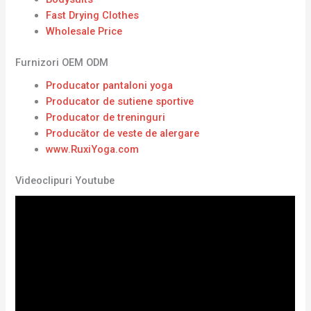
Fast Drying Clothes
Wholesale Price
Furnizori OEM ODM
Producator pantaloni yoga
Producator de sutiene sportive
Producator de treninguri
Producător de veste de alergare
www.RuxiYoga.com
Videoclipuri Youtube