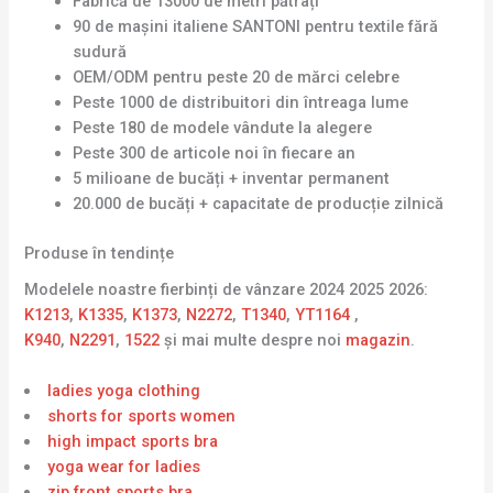
Fabrică de 13000 de metri pătrați
90 de mașini italiene SANTONI pentru textile fără
sudură
OEM/ODM pentru peste 20 de mărci celebre
Peste 1000 de distribuitori din întreaga lume
Peste 180 de modele vândute la alegere
Peste 300 de articole noi în fiecare an
5 milioane de bucăți + inventar permanent
20.000 de bucăți + capacitate de producție zilnică
Produse în tendințe
Modelele noastre fierbinți de vânzare 2024 2025 2026:
K1213
,
K1335
,
K1373
,
N2272
,
T1340
,
YT1164
,
K940
,
N2291
,
1522
și mai multe despre noi
magazin
.
ladies yoga clothing
shorts for sports women
high impact sports bra
yoga wear for ladies
zip front sports bra