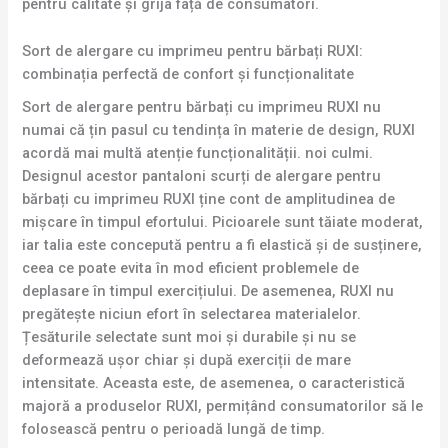
pentru calitate și grija față de consumatori.
Sort de alergare cu imprimeu pentru bărbați RUXI:
combinația perfectă de confort și funcționalitate
Sort de alergare pentru bărbați cu imprimeu RUXI nu
numai că țin pasul cu tendința în materie de design, RUXI
acordă mai multă atenție funcționalității. noi culmi.
Designul acestor pantaloni scurți de alergare pentru
bărbați cu imprimeu RUXI ține cont de amplitudinea de
mișcare în timpul efortului. Picioarele sunt tăiate moderat,
iar talia este concepută pentru a fi elastică și de susținere,
ceea ce poate evita în mod eficient problemele de
deplasare în timpul exercițiului. De asemenea, RUXI nu
pregătește niciun efort în selectarea materialelor.
Țesăturile selectate sunt moi și durabile și nu se
deformează ușor chiar și după exerciții de mare
intensitate. Aceasta este, de asemenea, o caracteristică
majoră a produselor RUXI, permițând consumatorilor să le
folosească pentru o perioadă lungă de timp.