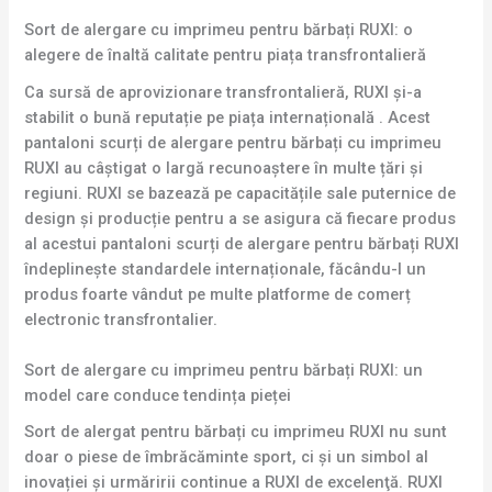
Sort de alergare cu imprimeu pentru bărbați RUXI: o
alegere de înaltă calitate pentru piața transfrontalieră
Ca sursă de aprovizionare transfrontalieră, RUXI și-a
stabilit o bună reputație pe piața internațională . Acest
pantaloni scurți de alergare pentru bărbați cu imprimeu
RUXI au câștigat o largă recunoaștere în multe țări și
regiuni. RUXI se bazează pe capacitățile sale puternice de
design și producție pentru a se asigura că fiecare produs
al acestui pantaloni scurți de alergare pentru bărbați RUXI
îndeplinește standardele internaționale, făcându-l un
produs foarte vândut pe multe platforme de comerț
electronic transfrontalier.
Sort de alergare cu imprimeu pentru bărbați RUXI: un
model care conduce tendința pieței
Sort de alergat pentru bărbați cu imprimeu RUXI nu sunt
doar o piese de îmbrăcăminte sport, ci și un simbol al
inovației și urmăririi continue a RUXI de excelenţă. RUXI