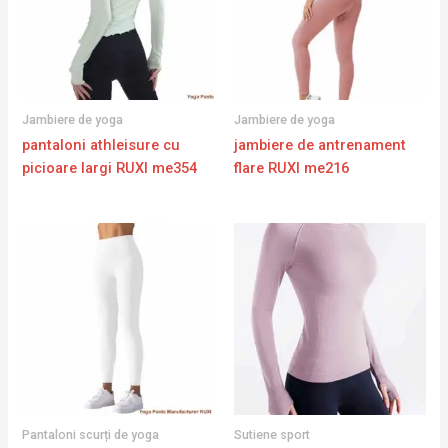
Jambiere de yoga
Jambiere de yoga
pantaloni athleisure cu
jambiere de antrenament
picioare largi RUXI me354
flare RUXI me216
Pantaloni scurți de yoga
Sutiene sport