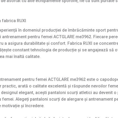
asortat cu alte echipamente sportive, fie că sunt purtate sing
în fabrica RUXI
periență în domeniul producției de îmbrăcăminte sport pentru a
e și antrenament pentru femei ACTGLARE me3962. Fiecare pere
ru a asigura durabilitate și confort. Fabrica RUXI se concent
ățește constant tehnologia de producție și se angajează să o
a mai înaltă calitate.
i antrenament pentru femei ACTGLARE me3962 este o capodoper
 practic, arată o calitate excelentă și răspunde nevoilor feme
 designul elegant, acești pantaloni scurți atletici au devenit o
u femei. Alegeți pantaloni scurți de alergare și antrenamen
e motivație și încredere.