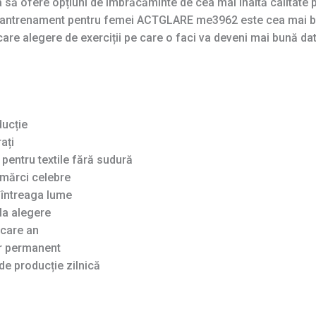
 să ofere opțiuni de îmbrăcăminte de cea mai înaltă calitate p
și antrenament pentru femei ACTGLARE me3962 este cea mai b
care alegere de exerciții pe care o faci va deveni mai bună dat
ducție
ați
pentru textile fără sudură
mărci celebre
n întreaga lume
la alegere
ecare an
ar permanent
de producție zilnică