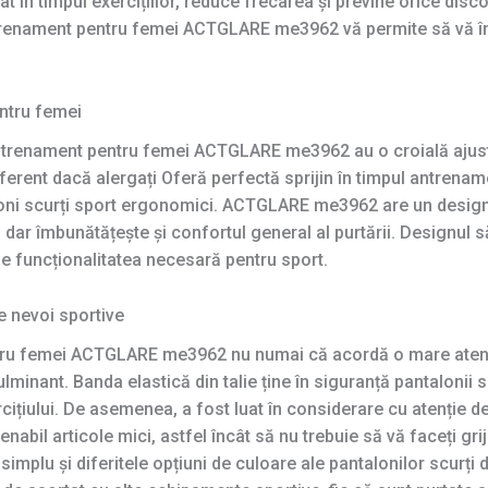
at în timpul exercițiilor, reduce frecarea și previne orice disc
ntrenament pentru femei ACTGLARE me3962 vă permite să vă întin
entru femei
 antrenament pentru femei ACTGLARE me3962 au o croială ajus
diferent dacă alergați Oferă perfectă sprijin în timpul antrenam
oni scurți sport ergonomici. ACTGLARE me3962 are un design
 dar îmbunătățește și confortul general al purtării. Designul
de funcționalitatea necesară pentru sport.
se nevoi sportive
ru femei ACTGLARE me3962 nu numai că acordă o mare atenție ț
lminant. Banda elastică din talie ține în siguranță pantalonii 
ițiului. De asemenea, a fost luat în considerare cu atenție d
abil articole mici, astfel încât să nu trebuie să vă faceți griji
lul simplu și diferitele opțiuni de culoare ale pantalonilor scur