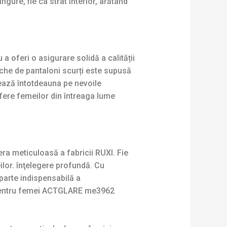
ure, fie ca strat interior, arătând
 oferi o asigurare solidă a calității
che de pantaloni scurți este supusă
rează întotdeauna pe nevoile
fere femeilor din întreaga lume
a meticuloasă a fabricii RUXI. Fie
ilor. înţelegere profundă. Cu
 parte indispensabilă a
t pentru femei ACTGLARE me3962