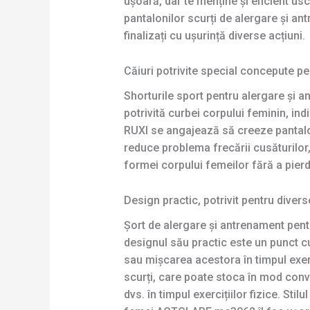
ușoară, dar te menține și eficient usc
pantalonilor scurți de alergare și a
finalizați cu ușurință diverse acțiuni.
Căiuri potrivite special concepute p
Shorturile sport pentru alergare și
potrivită curbei corpului feminin, in
RUXI se angajează să creeze pantal
reduce problema frecării cusăturilor,
formei corpului femeilor fără a pier
Design practic, potrivit pentru diver
Șort de alergare și antrenament pent
designul său practic este un punct cu
sau mișcarea acestora în timpul exerc
scurți, care poate stoca în mod conven
dvs. în timpul exercițiilor fizice. Sti