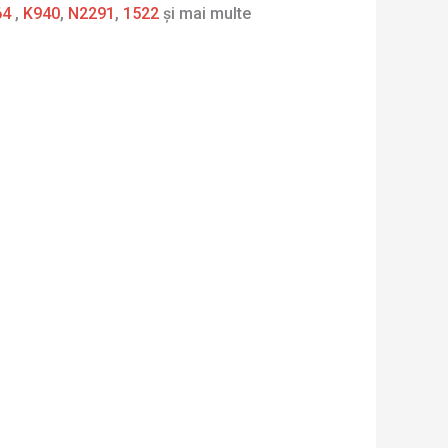
64
,
K940
,
N2291
,
1522
și mai multe