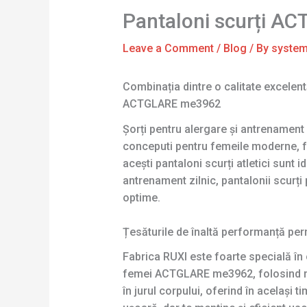
Pantaloni scurți A
Leave a Comment
/
Blog
/ By
syste
Combinația dintre o calitate excelent
ACTGLARE me3962
Șorți pentru alergare și antrenamen
conceputi pentru femeile moderne, fa
acești pantaloni scurți atletici sunt 
antrenament zilnic, pantalonii scurț
optime.
Țesăturile de înaltă performanță per
Fabrica RUXI este foarte specială în 
femei ACTGLARE me3962, folosind mat
în jurul corpului, oferind în același 