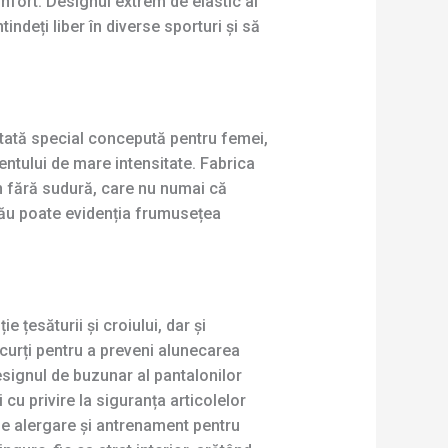
onfort. Designul extrem de elastic al
deți liber în diverse sporturi și să
tată special concepută pentru femei,
entului de mare intensitate. Fabrica
 fără sudură, care nu numai că
 său poate evidenția frumusețea
esăturii și croiului, dar și
scurți pentru a preveni alunecarea
esignul de buzunar al pantalonilor
 cu privire la siguranța articolelor
ți de alergare și antrenament pentru