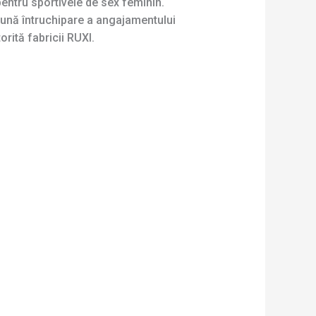
entru sportivele de sex feminin.
ună întruchipare a angajamentului
orită fabricii RUXI.