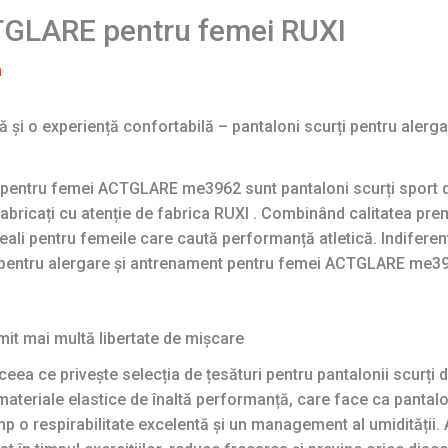
CTGLARE pentru femei RUXI
m
ă și o experiență confortabilă – pantaloni scurți pentru aler
t pentru femei ACTGLARE me3962 sunt pantaloni scurți sport d
bricați cu atenție de fabrica RUXI . Combinând calitatea prem
ideali pentru femeile care caută performanță atletică. Indifere
i pentru alergare și antrenament pentru femei ACTGLARE me3962
mit mai multă libertate de mișcare
ceea ce privește selecția de țesături pentru pantalonii scurți
eriale elastice de înaltă performanță, care face ca pantalon
timp o respirabilitate excelentă și un management al umidității