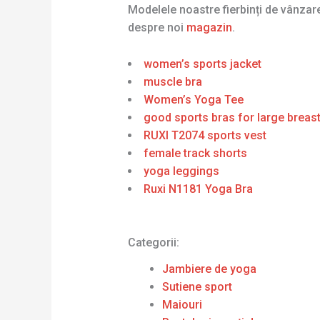
Modelele noastre fierbinți de vânza
despre noi
magazin
.
women’s sports jacket
muscle bra
Women’s Yoga Tee
good sports bras for large breas
RUXI T2074 sports vest
female track shorts
yoga leggings
Ruxi N1181 Yoga Bra
Categorii:
Jambiere de yoga
Sutiene sport
Maiouri