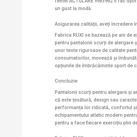
femei ACTGLARE me3962 îl fac ușor de 
un gust la modă.
Asigurarea calității, aveți încredere 
Fabrica RUXI se bazează pe ani de ex
pentru pantalonii scurți de alergar
unor teste riguroase de calitate pent
consumatorilor, inovează și îmbunăt
opțiunile de îmbrăcăminte sport de ce
Concluzie
Pantalonii scurți pentru alergare ș
că este țesătură, design sau caracter
performanța lor ridicată, confortul și
echipamentului atletic modern pentr
pentru a face fiecare exercițiu plin d