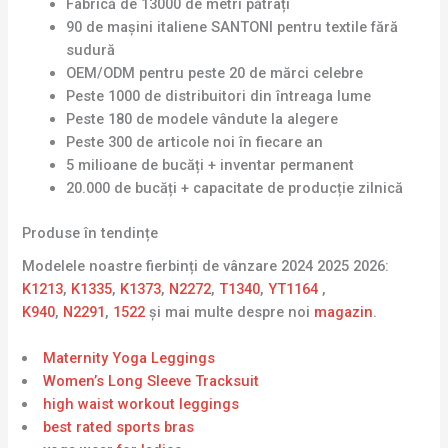
Fabrică de 13000 de metri pătrați
90 de mașini italiene SANTONI pentru textile fără
sudură
OEM/ODM pentru peste 20 de mărci celebre
Peste 1000 de distribuitori din întreaga lume
Peste 180 de modele vândute la alegere
Peste 300 de articole noi în fiecare an
5 milioane de bucăți + inventar permanent
20.000 de bucăți + capacitate de producție zilnică
Produse în tendințe
Modelele noastre fierbinți de vânzare 2024 2025 2026:
K1213
,
K1335
,
K1373
,
N2272
,
T1340
,
YT1164
,
K940
,
N2291
,
1522
și mai multe despre noi
magazin
.
Maternity Yoga Leggings
Women’s Long Sleeve Tracksuit
high waist workout leggings
best rated sports bras