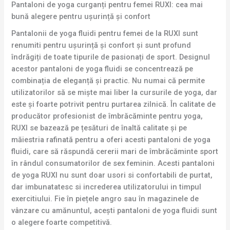
Pantaloni de yoga curganți pentru femei RUXI: cea mai
bună alegere pentru ușurință și confort
Pantalonii de yoga fluidi pentru femei de la RUXI sunt
renumiti pentru ușurință și confort și sunt profund
îndrăgiți de toate tipurile de pasionați de sport. Designul
acestor pantaloni de yoga fluidi se concentrează pe
combinația de eleganță și practic. Nu numai că permite
utilizatorilor să se miște mai liber la cursurile de yoga, dar
este și foarte potrivit pentru purtarea zilnică. În calitate de
producător profesionist de îmbrăcăminte pentru yoga,
RUXI se bazează pe țesături de înaltă calitate și pe
măiestria rafinată pentru a oferi acesti pantaloni de yoga
fluidi, care să răspundă cererii mari de îmbrăcăminte sport
în rândul consumatorilor de sex feminin. Acesti pantaloni
de yoga RUXI nu sunt doar usori si confortabili de purtat,
dar imbunatatesc si increderea utilizatorului in timpul
exercitiului. Fie în piețele angro sau în magazinele de
vânzare cu amănuntul, acești pantaloni de yoga fluidi sunt
o alegere foarte competitivă.