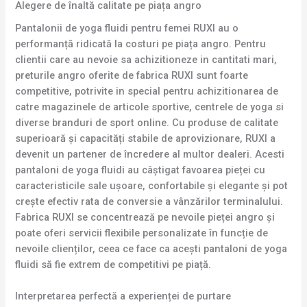
Alegere de înaltă calitate pe piața angro
Pantalonii de yoga fluidi pentru femei RUXI au o
performanță ridicată la costuri pe piața angro. Pentru
clientii care au nevoie sa achizitioneze in cantitati mari,
preturile angro oferite de fabrica RUXI sunt foarte
competitive, potrivite in special pentru achizitionarea de
catre magazinele de articole sportive, centrele de yoga si
diverse branduri de sport online. Cu produse de calitate
superioară și capacități stabile de aprovizionare, RUXI a
devenit un partener de încredere al multor dealeri. Acesti
pantaloni de yoga fluidi au câștigat favoarea pieței cu
caracteristicile sale ușoare, confortabile și elegante și pot
crește efectiv rata de conversie a vânzărilor terminalului.
Fabrica RUXI se concentrează pe nevoile pieței angro și
poate oferi servicii flexibile personalizate în funcție de
nevoile clienților, ceea ce face ca acești pantaloni de yoga
fluidi să fie extrem de competitivi pe piață.
Interpretarea perfectă a experienței de purtare