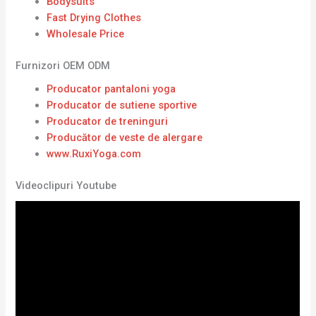
Bodysuits
Fast Drying Clothes
Wholesale Price
Furnizori OEM ODM
Producator pantaloni yoga
Producator de sutiene sportive
Producator de treninguri
Producător de veste de alergare
www.RuxiYoga.com
Videoclipuri Youtube