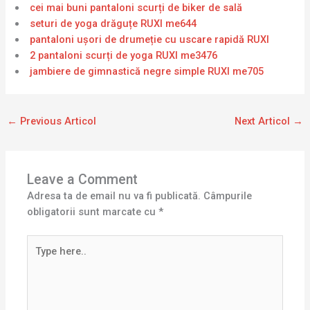
cei mai buni pantaloni scurți de biker de sală
seturi de yoga drăguțe RUXI me644
pantaloni ușori de drumeție cu uscare rapidă RUXI
2 pantaloni scurți de yoga RUXI me3476
jambiere de gimnastică negre simple RUXI me705
←
Previous Articol
Next Articol
→
Leave a Comment
Adresa ta de email nu va fi publicată.
Câmpurile
obligatorii sunt marcate cu
*
Type
here..