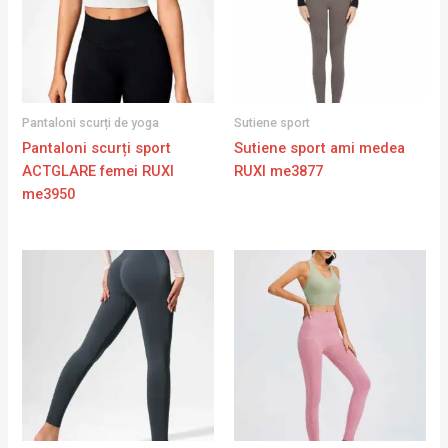
Pantaloni scurți de yoga
Sutiene sport
Pantaloni scurți sport
Sutiene sport ami medea
ACTGLARE femei RUXI
RUXI me3877
me3950