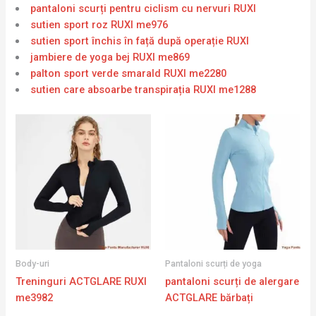
pantaloni scurți pentru ciclism cu nervuri RUXI
sutien sport roz RUXI me976
sutien sport închis în față după operație RUXI
jambiere de yoga bej RUXI me869
palton sport verde smarald RUXI me2280
sutien care absoarbe transpirația RUXI me1288
Body-uri
Pantaloni scurți de yoga
Treninguri ACTGLARE RUXI
pantaloni scurți de alergare
me3982
ACTGLARE bărbați