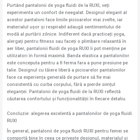
Purtând pantalonii de yoga fluidi de la RUXI, veți
experimenta un confort de neegalat. Designul elegant al
acestor pantaloni face liniile picioarelor mai zvelte, iar
materialul ușor și respirabil adaugă sentimentului de
modă al purtării zilnice. Indiferent dacă practicați yoga,
alergați pentru fitness sau faceți o plimbare relaxantă în
aer liber, pantalonii fluidi de yoga RUXI îi pot menține pe
utilizatori în formă maximă. Banda elastica a pantalonilor
este conceputa pentru a fi ferma fara a pune presiune pe
talie. Designul cu tăiere liberă a picioarelor pantalonilor
face ca experiența generală de purtare să fie mai
consistentă cu curba corpului, fără a pierde simțul
eleganței. Pantalonii de yoga fluidi de la RUXI reflectă
căutarea confortului și funcționalității în fiecare detaliu.
Concluzie: alegerea excelentă a pantalonilor de yoga fluidi
RUXI
În general, pantalonii de yoga fluidi RUXI pentru femei se
comportă bine în ceea ce privește designul, materialul și