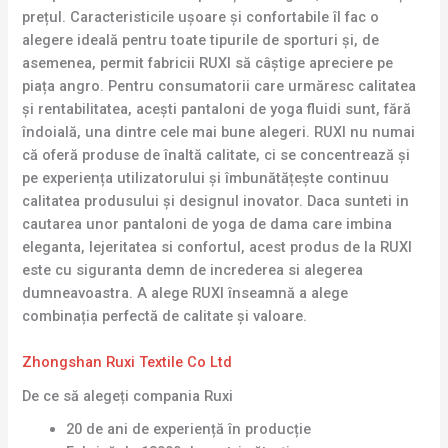
prețul. Caracteristicile ușoare și confortabile îl fac o
alegere ideală pentru toate tipurile de sporturi și, de
asemenea, permit fabricii RUXI să câștige apreciere pe
piața angro. Pentru consumatorii care urmăresc calitatea
și rentabilitatea, acești pantaloni de yoga fluidi sunt, fără
îndoială, una dintre cele mai bune alegeri. RUXI nu numai
că oferă produse de înaltă calitate, ci se concentrează și
pe experiența utilizatorului și îmbunătățește continuu
calitatea produsului și designul inovator. Daca sunteti in
cautarea unor pantaloni de yoga de dama care imbina
eleganta, lejeritatea si confortul, acest produs de la RUXI
este cu siguranta demn de increderea si alegerea
dumneavoastra. A alege RUXI înseamnă a alege
combinația perfectă de calitate și valoare.
Zhongshan Ruxi Textile Co Ltd
De ce să alegeți compania Ruxi
20 de ani de experiență în producție