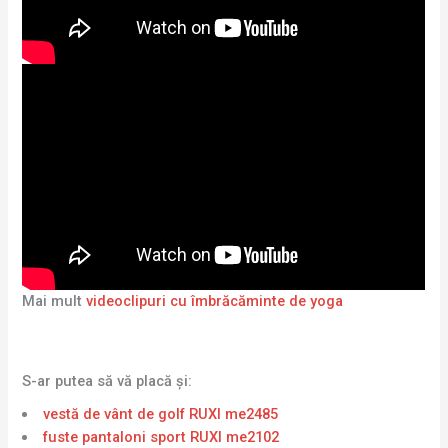
Mai mult
videoclipuri cu îmbrăcăminte de yoga
S-ar putea să vă placă și:
vestă de vânt de golf RUXI me2485
fuste pantaloni sport RUXI me2102