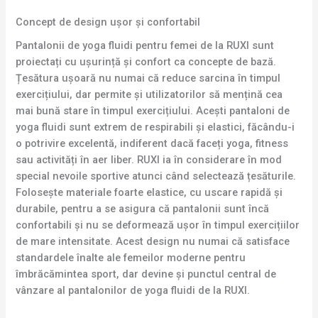
Concept de design ușor și confortabil
Pantalonii de yoga fluidi pentru femei de la RUXI sunt
proiectați cu ușurință și confort ca concepte de bază.
Țesătura ușoară nu numai că reduce sarcina în timpul
exercițiului, dar permite și utilizatorilor să mențină cea
mai bună stare în timpul exercițiului. Acești pantaloni de
yoga fluidi sunt extrem de respirabili și elastici, făcându-i
o potrivire excelentă, indiferent dacă faceți yoga, fitness
sau activități în aer liber. RUXI ia în considerare în mod
special nevoile sportive atunci când selectează țesăturile.
Folosește materiale foarte elastice, cu uscare rapidă și
durabile, pentru a se asigura că pantalonii sunt încă
confortabili și nu se deformează ușor în timpul exercițiilor
de mare intensitate. Acest design nu numai că satisface
standardele înalte ale femeilor moderne pentru
îmbrăcămintea sport, dar devine și punctul central de
vânzare al pantalonilor de yoga fluidi de la RUXI.