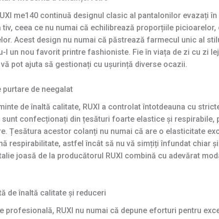
 RUXI me140 continuă designul clasic al pantalonilor evazați în
a tiv, ceea ce nu numai că echilibrează proporțiile picioarelor, 
elor. Acest design nu numai că păstrează farmecul unic al stilu
n nou favorit printre fashioniste. Fie în viața de zi cu zi lej
 vă pot ajuta să gestionați cu ușurință diverse ocazii.
e purtare de neegalat
inte de înaltă calitate, RUXI a controlat întotdeauna cu strict
sunt confecționați din țesături foarte elastice și respirabile,
inere. Țesătura acestor colanți nu numai că are o elasticitate ex
 respirabilitate, astfel încât să nu vă simțiți înfundat chiar și
u talie joasă de la producătorul RUXI combină cu adevărat moda 
ă de înaltă calitate și reduceri
te profesională, RUXI nu numai că depune eforturi pentru excel