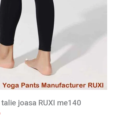
 talie joasa RUXI me140
m