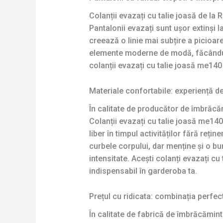
Colanții evazați cu talie joasă de la
Pantalonii evazați sunt ușor extinși l
creează o linie mai subțire a picioar
elemente moderne de modă, făcându-l u
colanții evazați cu talie joasă me140
Materiale confortabile: experiență d
În calitate de producător de îmbrăcăm
Colanții evazați cu talie joasă me140 
liber în timpul activităților fără reț
curbele corpului, dar menține și o bună
intensitate. Acești colanți evazați c
indispensabil în garderoba ta.
Prețul cu ridicata: combinația perfect
În calitate de fabrică de îmbrăcămin