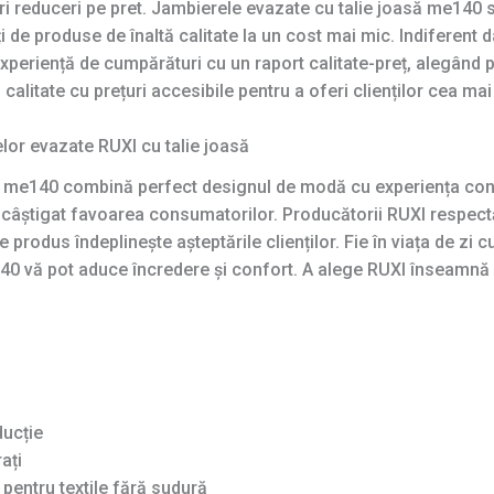
 reduceri pe pret. Jambierele evazate cu talie joasă me140 su
 de produse de înaltă calitate la un cost mai mic. Indiferent 
experiență de cumpărături cu un raport calitate-preț, alegând
calitate cu prețuri accesibile pentru a oferi clienților cea ma
lor evazate RUXI cu talie joasă
I me140 combină perfect designul de modă cu experiența confo
a câștigat favoarea consumatorilor. Producătorii RUXI respect
produs îndeplinește așteptările clienților. Fie în viața de zi cu 
140 vă pot aduce încredere și confort. A alege RUXI înseamnă 
ducție
ați
pentru textile fără sudură