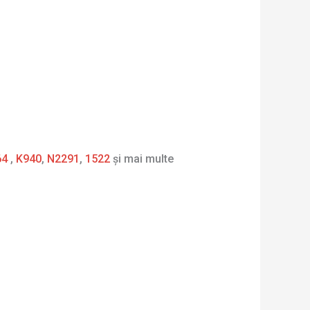
64
,
K940
,
N2291
,
1522
și mai multe