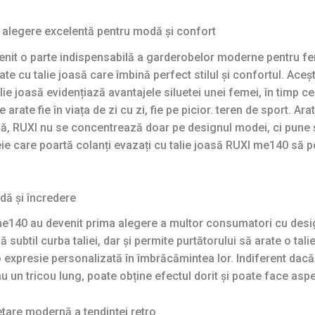
 o alegere excelentă pentru modă și confort
devenit o parte indispensabilă a garderobelor moderne pentru
 cu talie joasă care îmbină perfect stilul și confortul. Aceș
alie joasă evidențiază avantajele siluetei unei femei, în timp c
e arate fie în viața de zi cu zi, fie pe picior. teren de sport. Ar
ă, RUXI nu se concentrează doar pe designul modei, ci pune ș
eie care poartă colanți evazați cu talie joasă RUXI me140 să 
dă și încredere
 me140 au devenit prima alegere a multor consumatori cu design
subtil curba taliei, dar și permite purtătorului să arate o talie
 expresie personalizată în îmbrăcămintea lor. Indiferent dacă
un tricou lung, poate obține efectul dorit și poate face aspe
etare modernă a tendinței retro