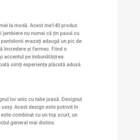
 femei la modă. Acest me140 produs
ti jambiere nu numai că țin pasul cu
e pantalonii evazați adaugă un pic de
ată încredere și farmec. Fiind o
i accentul pe îmbunătățirea
poată simți experiența plăcută adusă
ul lor unic cu talie joasă. Designul
 sexy. Acest design este potrivit în
 este combinat cu un top scurt, un
ctul general mai distins.