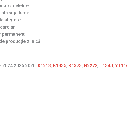
mărci celebre
n întreaga lume
la alegere
ecare an
ar permanent
de producție zilnică
re 2024 2025 2026:
K1213
,
K1335
,
K1373
,
N2272
,
T1340
,
YT11