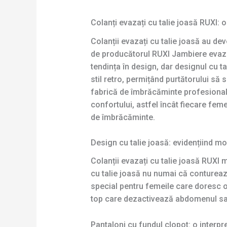
Colanți evazați cu talie joasă RUXI:
Colanții evazați cu talie joasă au 
de producătorul RUXI Jambiere evazate
tendința în design, dar designul cu t
stil retro, permițând purtătorului să s
fabrică de îmbrăcăminte profesional
confortului, astfel încât fiecare fem
de îmbrăcăminte.
Design cu talie joasă: evidențiind mo
Colanții evazați cu talie joasă RUXI
cu talie joasă nu numai că conturează 
special pentru femeile care doresc o
top care dezactivează abdomenul sau 
Pantaloni cu fundul clopot: o interpr