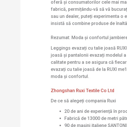
oferă și consumatorilor cele mai mari
fabrică, permițându-vă să vă bucurați
sau un dealer, puteți experimenta o 
insistă să combine produse de înaltă 
Rezumat: Moda și confortul jambiere
Leggings evazați cu talie joasă RUX
joasă și pantalonii evazați modelul 
calitate pentru a se asigura că fiecare 
evazați cu talie joasă de la RUXI me
moda și confortul.
Zhongshan Ruxi Textile Co Ltd
De ce să alegeți compania Ruxi
20 de ani de experiență în pro
Fabrică de 13000 de metri pătr
90 de mașini italiene SANTONI 