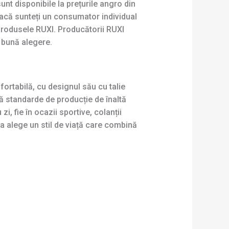
nt disponibile la prețurile angro din
dacă sunteți un consumator individual
 produsele RUXI. Producătorii RUXI
i bună alegere.
rtabilă, cu designul său cu talie
ă standarde de producție de înaltă
zi, fie în ocazii sportive, colanții
a alege un stil de viață care combină