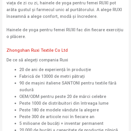
viața de zi cu zi, hainele de yoga pentru femei RUXI pot
arăta gustul și farmecul unic al purtătorului. A alege RUXI
înseamnă a alege confort, modă și încredere.
Hainele de yoga pentru femei RUXI fac din fiecare exercițiu
o plăcere.
Zhongshan Ruxi Textile Co Ltd
De ce să alegeți compania Ruxi
20 de ani de experiență în producție
Fabrică de 13000 de metri pătrați
90 de mașini italiene SANTONI pentru textile fără
sudură
OEM/ODM pentru peste 20 de mărci celebre
Peste 1000 de distribuitori din întreaga lume
Peste 180 de modele vândute la alegere
Peste 300 de articole noi în fiecare an
5 milioane de bucăți + inventar permanent
20.000 de bucăți + capacitate de producție zilnică