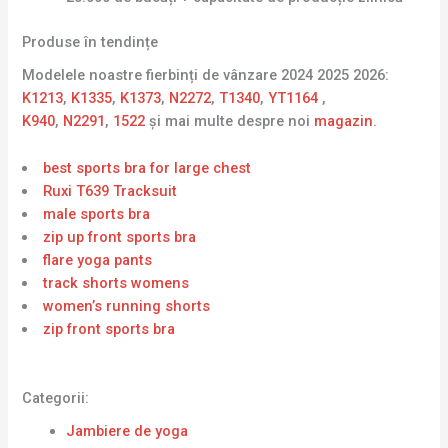
Produse în tendințe
Modelele noastre fierbinți de vânzare 2024 2025 2026:
K1213
,
K1335
,
K1373
,
N2272
,
T1340
,
YT1164
,
K940
,
N2291
,
1522
și mai multe despre noi
magazin
.
best sports bra for large chest
Ruxi T639 Tracksuit
male sports bra
zip up front sports bra
flare yoga pants
track shorts womens
women’s running shorts
zip front sports bra
Categorii:
Jambiere de yoga