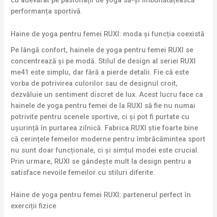
cu adevărat pe pasionații de yoga să-și îmbunătățească
performanța sportivă.
Haine de yoga pentru femei RUXI: moda și funcția coexistă
Pe lângă confort, hainele de yoga pentru femei RUXI se
concentrează și pe modă. Stilul de design al seriei RUXI
me41 este simplu, dar fără a pierde detalii. Fie că este
vorba de potrivirea culorilor sau de designul croit,
dezvăluie un sentiment discret de lux. Acest lucru face ca
hainele de yoga pentru femei de la RUXI să fie nu numai
potrivite pentru scenele sportive, ci și pot fi purtate cu
ușurință în purtarea zilnică. Fabrica RUXI știe foarte bine
că cerințele femeilor moderne pentru îmbrăcămintea sport
nu sunt doar funcționale, ci și simțul modei este crucial.
Prin urmare, RUXI se gândește mult la design pentru a
satisface nevoile femeilor cu stiluri diferite.
Haine de yoga pentru femei RUXI: partenerul perfect în
exerciții fizice