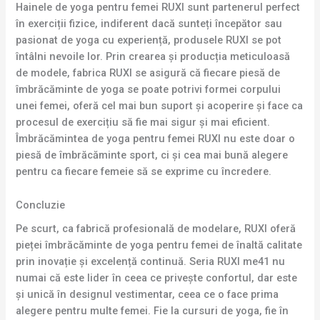
Hainele de yoga pentru femei RUXI sunt partenerul perfect
în exerciții fizice, indiferent dacă sunteți începător sau
pasionat de yoga cu experiență, produsele RUXI se pot
întâlni nevoile lor. Prin crearea și producția meticuloasă
de modele, fabrica RUXI se asigură că fiecare piesă de
îmbrăcăminte de yoga se poate potrivi formei corpului
unei femei, oferă cel mai bun suport și acoperire și face ca
procesul de exercițiu să fie mai sigur și mai eficient.
Îmbrăcămintea de yoga pentru femei RUXI nu este doar o
piesă de îmbrăcăminte sport, ci și cea mai bună alegere
pentru ca fiecare femeie să se exprime cu încredere.
Concluzie
Pe scurt, ca fabrică profesională de modelare, RUXI oferă
pieței îmbrăcăminte de yoga pentru femei de înaltă calitate
prin inovație și excelență continuă. Seria RUXI me41 nu
numai că este lider în ceea ce privește confortul, dar este
și unică în designul vestimentar, ceea ce o face prima
alegere pentru multe femei. Fie la cursuri de yoga, fie în