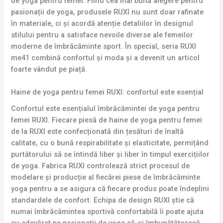
de yoga pentru femei. Fiind cea mai bună alegere pentru
pasionații de yoga, produsele RUXI nu sunt doar rafinate
în materiale, ci și acordă atenție detaliilor în designul
stilului pentru a satisface nevoile diverse ale femeilor
moderne de îmbrăcăminte sport. În special, seria RUXI
me41 combină confortul și moda și a devenit un articol
foarte vândut pe piață.
Haine de yoga pentru femei RUXI: confortul este esențial
Confortul este esențialul îmbrăcămintei de yoga pentru
femei RUXI. Fiecare piesă de haine de yoga pentru femei
de la RUXI este confecționată din țesături de înaltă
calitate, cu o bună respirabilitate și elasticitate, permițând
purtătorului să se întindă liber și liber în timpul exercițiilor
de yoga. Fabrica RUXI controlează strict procesul de
modelare și producție al fiecărei piese de îmbrăcăminte
yoga pentru a se asigura că fiecare produs poate îndeplini
standardele de confort. Echipa de design RUXI știe că
numai îmbrăcămintea sportivă confortabilă îi poate ajuta