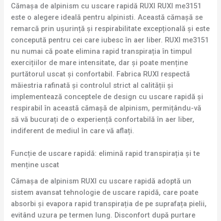
Cămașa de alpinism cu uscare rapidă RUXI RUXI me3151
este o alegere ideală pentru alpinisti. Această cămașă se
remarcă prin ușurință și respirabilitate excepțională și este
concepută pentru cei care iubesc în aer liber. RUXI me3151
nu numai că poate elimina rapid transpirația în timpul
exercițiilor de mare intensitate, dar și poate menține
purtătorul uscat și confortabil. Fabrica RUXI respectă
măiestria rafinată și controlul strict al calității și
implementează conceptele de design cu uscare rapidă și
respirabil în această cămașă de alpinism, permițându-vă
să vă bucurați de o experiență confortabilă în aer liber,
indiferent de mediul în care vă aflați.
Funcție de uscare rapidă: elimină rapid transpirația și te
menține uscat
Cămașa de alpinism RUXI cu uscare rapidă adoptă un
sistem avansat tehnologie de uscare rapidă, care poate
absorbi și evapora rapid transpirația de pe suprafața pielii,
evitând uzura pe termen lung. Disconfort după purtare