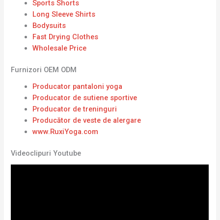
Sports Shorts
Long Sleeve Shirts
Bodysuits
Fast Drying Clothes
Wholesale Price
Furnizori OEM ODM
Producator pantaloni yoga
Producator de sutiene sportive
Producator de treninguri
Producător de veste de alergare
www.RuxiYoga.com
Videoclipuri Youtube