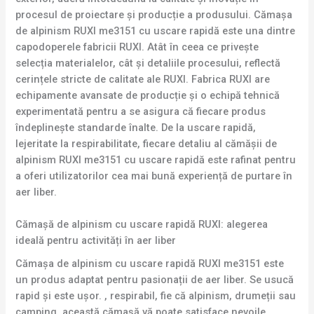
procesul de proiectare și producție a produsului. Cămașa
de alpinism RUXI me3151 cu uscare rapidă este una dintre
capodoperele fabricii RUXI. Atât în ceea ce privește
selecția materialelor, cât și detaliile procesului, reflectă
cerințele stricte de calitate ale RUXI. Fabrica RUXI are
echipamente avansate de producție și o echipă tehnică
experimentată pentru a se asigura că fiecare produs
îndeplinește standarde înalte. De la uscare rapidă,
lejeritate la respirabilitate, fiecare detaliu al cămășii de
alpinism RUXI me3151 cu uscare rapidă este rafinat pentru
a oferi utilizatorilor cea mai bună experiență de purtare în
aer liber.
Cămașă de alpinism cu uscare rapidă RUXI: alegerea
ideală pentru activități în aer liber
Cămașa de alpinism cu uscare rapidă RUXI me3151 este
un produs adaptat pentru pasionații de aer liber. Se usucă
rapid și este ușor. , respirabil, fie că alpinism, drumeții sau
camping, această cămașă vă poate satisface nevoile.