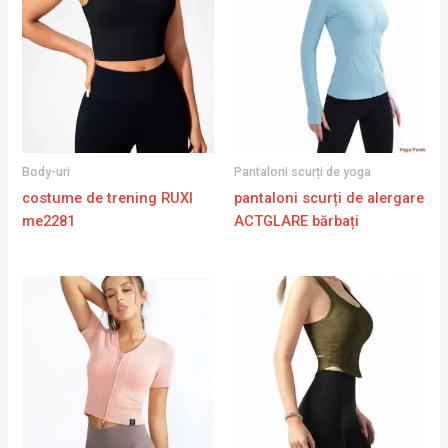
Body-uri
Pantaloni scurți de yoga
costume de trening RUXI
pantaloni scurți de alergare
me2281
ACTGLARE bărbați