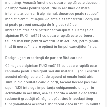
mult timp. Această funcție de uscare rapidă este deosebit
de importantă pentru sporturile în aer liber de mare
intensitate, cum ar fi alpinismul, deoarece poate reduce în
mod eficient fluctuațiile violente ale temperaturii corpului
și poate preveni senzația de frig cauzată de
îmbrăcămintea care pătrunde transpirația. Cămașa de
alpinism RUXI me3151 cu uscare rapidă este partenerul
tău cel mai bun pentru aventurile în aer liber, permițându-
ți să fii mereu în stare optimă în timpul exercițiilor fizice.
Design ușor: experiență de purtare fără sarcină
Cămașa de alpinism RUXI me3151 cu uscare rapidă este
renumită pentru designul său din material ușor. Țesătura
acestei cămăși este atât de ușoară și moale încât abia
simți nicio greutate când o porți, făcând fiecare pas mai
ușor. RUXI înțelege importanța echipamentului ușor în
activitățile în aer liber, așa că acordă o atenție deosebită
reducerii greutății cămășilor, păstrând în același timp
funcționalitatea acestora. Indiferent dacă urcați un munte