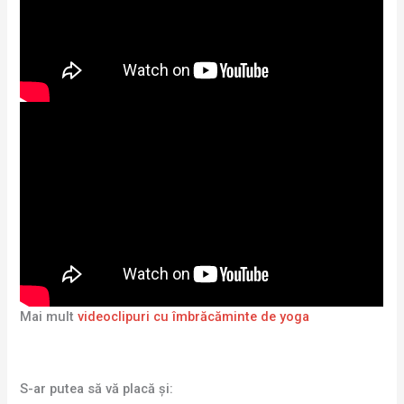
Mai mult
videoclipuri cu îmbrăcăminte de yoga
S-ar putea să vă placă și: