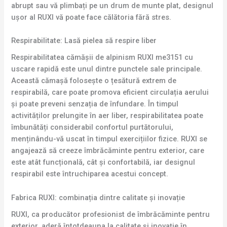
abrupt sau vă plimbați pe un drum de munte plat, designul
ușor al RUXI vă poate face călătoria fără stres.
Respirabilitate: Lasă pielea să respire liber
Respirabilitatea cămășii de alpinism RUXI me3151 cu
uscare rapidă este unul dintre punctele sale principale.
Această cămașă folosește o țesătură extrem de
respirabilă, care poate promova eficient circulația aerului
și poate preveni senzația de înfundare. În timpul
activităților prelungite în aer liber, respirabilitatea poate
îmbunătăți considerabil confortul purtătorului,
menținându-vă uscat în timpul exercițiilor fizice. RUXI se
angajează să creeze îmbrăcăminte pentru exterior, care
este atât funcțională, cât și confortabilă, iar designul
respirabil este întruchiparea acestui concept.
Fabrica RUXI: combinația dintre calitate și inovație
RUXI, ca producător profesionist de îmbrăcăminte pentru
exterior, aderă întotdeauna la calitate și inovație în