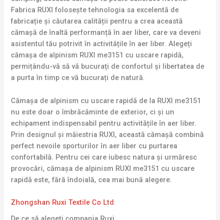
Fabrica RUXI folosește tehnologia sa excelentă de
fabricație și căutarea calității pentru a crea această
cămașă de înaltă performanță în aer liber, care va deveni
asistentul tău potrivit în activitățile în aer liber. Alegeți
cămașa de alpinism RUXI me3151 cu uscare rapidă,
permițându-vă să vă bucurați de confortul și libertatea de
a purta în timp ce vă bucurați de natură.
Cămașa de alpinism cu uscare rapidă de la RUXI me3151
nu este doar o îmbrăcăminte de exterior, ci și un
echipament indispensabil pentru activitățile în aer liber.
Prin designul și măiestria RUXI, această cămașă combină
perfect nevoile sporturilor în aer liber cu purtarea
confortabilă. Pentru cei care iubesc natura și urmăresc
provocări, cămașa de alpinism RUXI me3151 cu uscare
rapidă este, fără îndoială, cea mai bună alegere.
Zhongshan Ruxi Textile Co Ltd
De ce să alegeți compania Ruxi