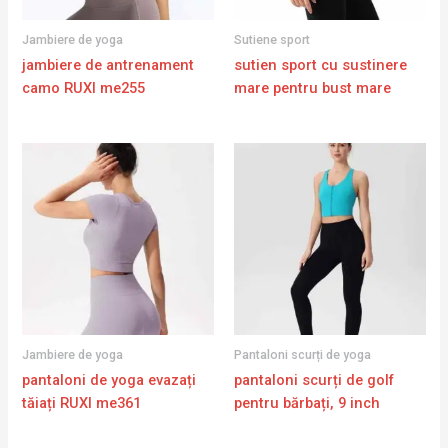
Jambiere de yoga
Sutiene sport
jambiere de antrenament
sutien sport cu sustinere
camo RUXI me255
mare pentru bust mare
Jambiere de yoga
Pantaloni scurți de yoga
pantaloni de yoga evazați
pantaloni scurți de golf
tăiați RUXI me361
pentru bărbați, 9 inch