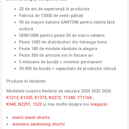
20 de ani de experiență în producție
Fabrică de 13000 de metri pătrați
90 de mașini italiene SANTONI pentru textile fără
sudură
OEM/ODM pentru peste 20 de mărci celebre
Peste 1000 de distribuitori din întreaga lume
Peste 180 de modele vândute la alegere
Peste 300 de articole noi în fiecare an
5 milioane de bucăți + inventar permanent
20.000 de bucăți + capacitate de producție zilnică
Produse în tendințe
Modelele noastre fierbinți de vânzare 2024 2025 2026:
K1213
,
K1335
,
K1373
,
N2272
,
T1340
,
YT1164
,
K940
,
N2291
,
1522
și mai multe despre noi
magazin
.
men’s mesh shorts
womens swimming shorts