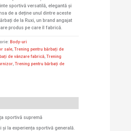
te sportivă versatilă, elegantă și
ansa de a deține unul dintre aceste
ărbați de la Ruxi, un brand angajat
care produs pe care îl fabrică.
orie:
Body-uri
or sale
,
Trening pentru bărbați de
bați de vânzare fabrică
,
Trening
urnizor
,
Trening pentru bărbați de
nța sportivă supremă
i și la experiența sportivă generală.