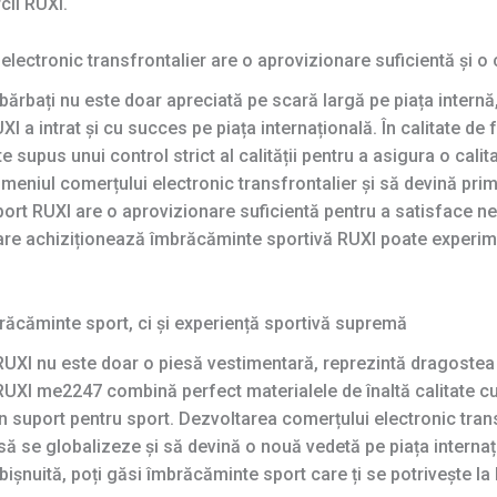
ii RUXI.
ectronic transfrontalier are o aprovizionare suficientă și o c
ărbați nu este doar apreciată pe scară largă pe piața internă
I a intrat și cu succes pe piața internațională. În calitate de
 supus unui control strict al calității pentru a asigura o calita
meniul comerțului electronic transfrontalier și să devină prim
ort RUXI are o aprovizionare suficientă pentru a satisface ne
r care achiziționează îmbrăcăminte sportivă RUXI poate experi
ăcăminte sport, ci și experiență sportivă supremă
UXI nu este doar o piesă vestimentară, reprezintă dragostea pe
UXI me2247 combină perfect materialele de înaltă calitate cu
un suport pentru sport. Dezvoltarea comerțului electronic tra
 să se globalizeze și să devină o nouă vedetă pe piața internați
ișnuită, poți găsi îmbrăcăminte sport care ți se potrivește la R