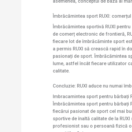
asemenea, conceptul de bază al mărc
Îmbrăcămintea sport RUXI: comerțul el
Îmbrăcămintea sportivă RUXI pentru b
de comerț electronic de frontieră, RUX
fiecare lot de îmbrăcăminte sport este
a permis RUXI să crească rapid în do
pasionați de sport. Îmbrăcămintea sp
lume, astfel încât fiecare utilizato
calitate.
Concluzie: RUXI aduce nu numai îmbr
Imbracamintea sport pentru bărbați R
Îmbrăcămintea sport pentru bărbați R
fiecărui pasionat de sport cel mai b
sportive de înaltă calitate de la RUXI
profesionist sau o persoană fizică ob