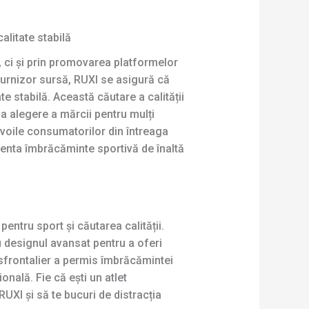
alitate stabilă
, ci și prin promovarea platformelor
 furnizor sursă, RUXI se asigură că
te stabilă. Această căutare a calității
a alegere a mărcii pentru mulți
voile consumatorilor din întreaga
menta îmbrăcăminte sportivă de înaltă
ntru sport și căutarea calității.
 designul avansat pentru a oferi
nsfrontalier a permis îmbrăcămintei
onală. Fie că ești un atlet
UXI și să te bucuri de distracția