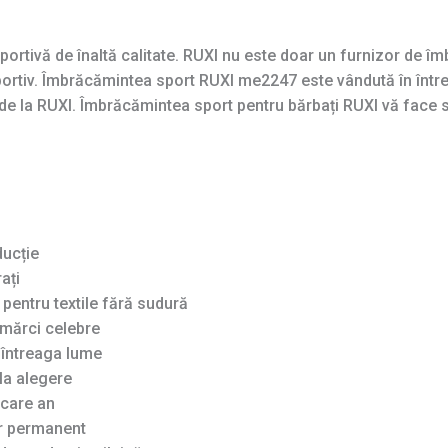
portivă de înaltă calitate. RUXI nu este doar un furnizor de î
 sportiv. Îmbrăcămintea sport RUXI me2247 este vândută în înt
 de la RUXI. Îmbrăcămintea sport pentru bărbați RUXI vă face s
ducție
ați
pentru textile fără sudură
mărci celebre
n întreaga lume
la alegere
ecare an
ar permanent