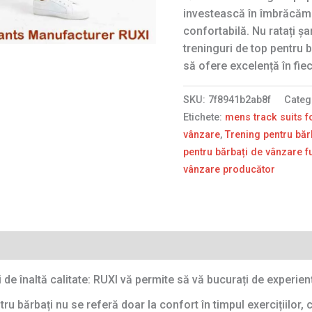
investească în îmbrăcămin
confortabilă. Nu ratați ș
treninguri de top pentru b
să ofere excelență în fie
SKU:
7f8941b2ab8f
Categ
Etichete:
mens track suits f
vânzare
,
Trening pentru băr
pentru bărbați de vânzare f
vânzare producător
 de înaltă calitate: RUXI vă permite să vă bucurați de experie
 bărbați nu se referă doar la confort în timpul exercițiilor, c