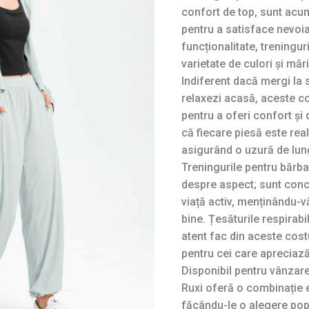
confort de top, sunt acum
pentru a satisface nevoia
funcționalitate, treninguri
varietate de culori și măr
Indiferent dacă mergi la 
relaxezi acasă, aceste c
pentru a oferi confort și
că fiecare piesă este real
asigurând o uzură de lun
Treningurile pentru bărba
despre aspect; sunt conce
viață activ, menținându-vă
bine. Țesăturile respirabi
atent fac din aceste cos
pentru cei care apreciază 
Disponibil pentru vânzare
Ruxi oferă o combinație ex
făcându-le o alegere popu