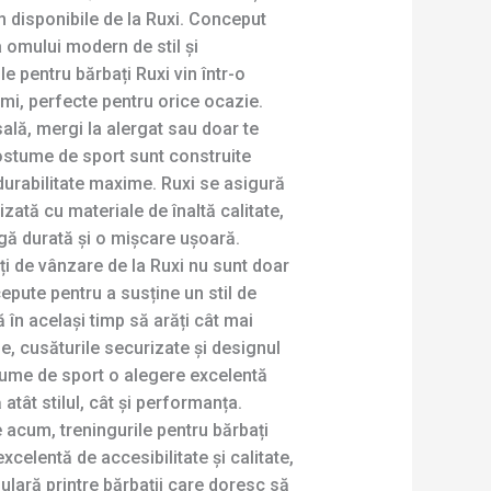
 disponibile de la Ruxi. Conceput
 omului modern de stil și
le pentru bărbați Ruxi vin într-o
imi, perfecte pentru orice ocazie.
sală, mergi la alergat sau doar te
ostume de sport sunt construite
 durabilitate maxime. Ruxi se asigură
izată cu materiale de înaltă calitate,
gă durată și o mișcare ușoară.
ți de vânzare de la Ruxi nu sunt doar
pute pentru a susține un stil de
 în același timp să arăți cât mai
le, cusăturile securizate și designul
tume de sport o alegere excelentă
atât stilul, cât și performanța.
 acum, treningurile pentru bărbați
celentă de accesibilitate și calitate,
lară printre bărbații care doresc să