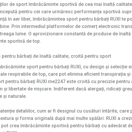
lor de sport îmbrăcăminte sportivă de cea mai înaltă calitat
ncepută pentru cei care urmăresc performanța sportivă supre
ă în aer liber, îmbrăcămintea sport pentru bărbați RUXI te poa
i bine. Prin intermediul platformelor de comerț electronic tra
întreaga lume. O aprovizionare constantă de produse de înaltă 
te sportivă de top.
ntru bărbați de înaltă calitate, croită pentru sport
mbrăcăminte sport pentru bărbați RUXI, cu design și selecție 
e respirabile de top, care pot elimina eficient transpirația și
ort pentru bărbați RUXI me2247 este croită cu precizie pentru 
m și libertate de mișcare. Indiferent dacă alergați, ridicați gr
 și naturale.
ție detaliilor, cum ar fi designul cu cusături întărite, care 
textura și forma originală după mai multe spălări. RUXI a cre
tă pot crea îmbrăcăminte sportivă pentru bărbați cu adevărat de