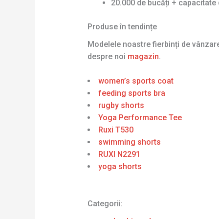
20.000 de bucăți + capacitate 
Produse în tendințe
Modelele noastre fierbinți de vânza
despre noi
magazin
.
women’s sports coat
feeding sports bra
rugby shorts
Yoga Performance Tee
Ruxi T530
swimming shorts
RUXI N2291
yoga shorts
Categorii: