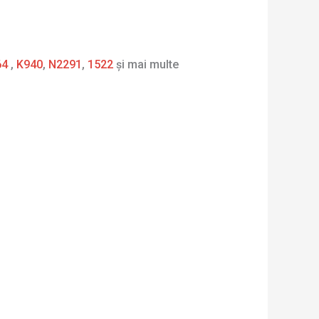
64
,
K940
,
N2291
,
1522
și mai multe