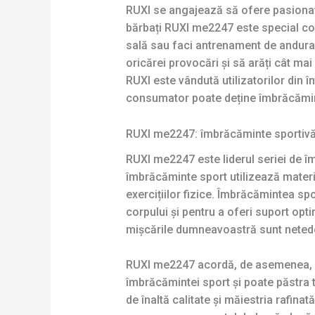
RUXI se angajează să ofere pasionați
bărbați RUXI me2247 este special co
sală sau faci antrenament de anduranț
oricărei provocări și să arăți cât ma
RUXI este vândută utilizatorilor din 
consumator poate deține îmbrăcămin
RUXI me2247: îmbrăcăminte sportivă pe
RUXI me2247 este liderul seriei de î
îmbrăcăminte sport utilizează material
exercițiilor fizice. Îmbrăcămintea sp
corpului și pentru a oferi suport opti
mișcările dumneavoastră sunt netede
RUXI me2247 acordă, de asemenea, aten
îmbrăcămintei sport și poate păstra 
de înaltă calitate și măiestria rafina