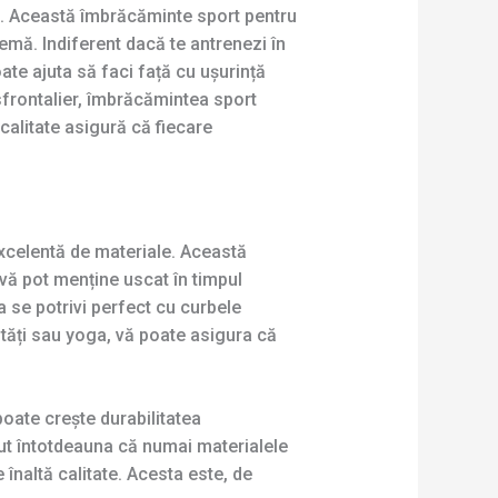
e. Această îmbrăcăminte sport pentru
mă. Indiferent dacă te antrenezi în
te ajuta să faci față cu ușurință
nsfrontalier, îmbrăcămintea sport
calitate asigură că fiecare
excelentă de materiale. Această
 vă pot menține uscat în timpul
a se potrivi perfect cu curbele
eutăți sau yoga, vă poate asigura că
poate crește durabilitatea
zut întotdeauna că numai materialele
 înaltă calitate. Acesta este, de