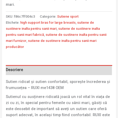
mari.
SKU:
f86c7ff004c3
Categorie:
Sutiene sport
Etichete:
high support bras for large breasts
,
sutiene de
sustinere inalta pentru sanii mari
,
sutiene de sustinere inalta
pentru sanii mari fabrică
,
sutiene de sustinere inalta pentru sanii
mari furnizor
,
sutiene de sustinere inalta pentru sanii mari
producător
Descriere
Sutien ridicat și sutien confortabil, sporește încrederea și
frumusețea – RUXI me1438 OEM
Sutienul cu susținere ridicată joacă un rol vital în viața de
zi cu zi, în special pentru femeile cu sânii mari, găsiți că
este deosebit de important să aveți un sutien care oferă
suport adecvat, în același timp fiind confortabil. RUXI este