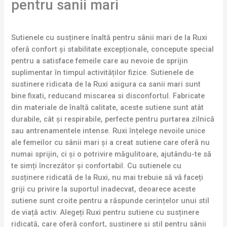
pentru sanii mari
Sutienele cu susținere înaltă pentru sânii mari de la Ruxi
oferă confort și stabilitate excepționale, concepute special
pentru a satisface femeile care au nevoie de sprijin
suplimentar în timpul activităților fizice. Sutienele de
sustinere ridicata de la Ruxi asigura ca sanii mari sunt
bine fixati, reducand miscarea si disconfortul. Fabricate
din materiale de înaltă calitate, aceste sutiene sunt atât
durabile, cât și respirabile, perfecte pentru purtarea zilnică
sau antrenamentele intense. Ruxi înțelege nevoile unice
ale femeilor cu sânii mari și a creat sutiene care oferă nu
numai sprijin, ci și o potrivire măgulitoare, ajutându-te să
te simți încrezător și confortabil. Cu sutienele cu
susținere ridicată de la Ruxi, nu mai trebuie să vă faceți
griji cu privire la suportul inadecvat, deoarece aceste
sutiene sunt croite pentru a răspunde cerințelor unui stil
de viață activ. Alegeți Ruxi pentru sutiene cu susținere
ridicată, care oferă confort, susținere și stil pentru sânii