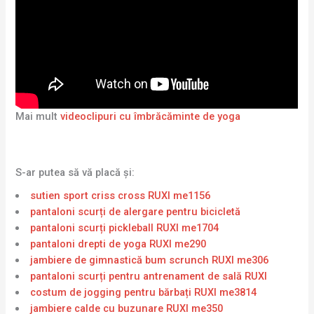
Mai mult
videoclipuri cu îmbrăcăminte de yoga
S-ar putea să vă placă și:
sutien sport criss cross RUXI me1156
pantaloni scurți de alergare pentru bicicletă
pantaloni scurți pickleball RUXI me1704
pantaloni drepti de yoga RUXI me290
jambiere de gimnastică bum scrunch RUXI me306
pantaloni scurți pentru antrenament de sală RUXI
costum de jogging pentru bărbați RUXI me3814
jambiere calde cu buzunare RUXI me350