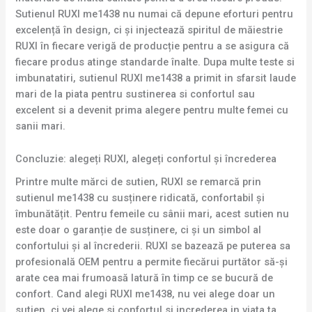
Sutienul RUXI me1438 nu numai că depune eforturi pentru
excelență în design, ci și injectează spiritul de măiestrie
RUXI în fiecare verigă de producție pentru a se asigura că
fiecare produs atinge standarde înalte. Dupa multe teste si
imbunatatiri, sutienul RUXI me1438 a primit in sfarsit laude
mari de la piata pentru sustinerea si confortul sau
excelent si a devenit prima alegere pentru multe femei cu
sanii mari.
Concluzie: alegeți RUXI, alegeți confortul și încrederea
Printre multe mărci de sutien, RUXI se remarcă prin
sutienul me1438 cu susținere ridicată, confortabil și
îmbunătățit. Pentru femeile cu sânii mari, acest sutien nu
este doar o garanție de susținere, ci și un simbol al
confortului și al încrederii. RUXI se bazează pe puterea sa
profesională OEM pentru a permite fiecărui purtător să-și
arate cea mai frumoasă latură în timp ce se bucură de
confort. Cand alegi RUXI me1438, nu vei alege doar un
sutien, ci vei alege si confortul si increderea in viata ta.