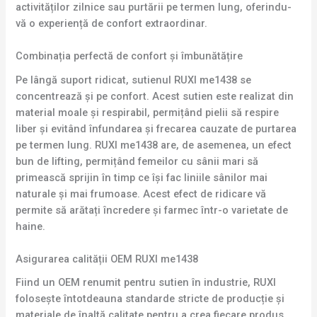
activităților zilnice sau purtării pe termen lung, oferindu-
vă o experiență de confort extraordinar.
Combinația perfectă de confort și îmbunătățire
Pe lângă suport ridicat, sutienul RUXI me1438 se
concentrează și pe confort. Acest sutien este realizat din
material moale și respirabil, permițând pielii să respire
liber și evitând înfundarea și frecarea cauzate de purtarea
pe termen lung. RUXI me1438 are, de asemenea, un efect
bun de lifting, permițând femeilor cu sânii mari să
primească sprijin în timp ce își fac liniile sânilor mai
naturale și mai frumoase. Acest efect de ridicare vă
permite să arătați încredere și farmec într-o varietate de
haine.
Asigurarea calității OEM RUXI me1438
Fiind un OEM renumit pentru sutien în industrie, RUXI
folosește întotdeauna standarde stricte de producție și
materiale de înaltă calitate pentru a crea fiecare produs.