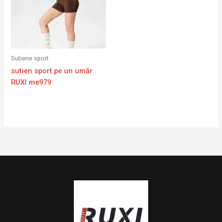
Sutiene sport
sutien sport pe un umăr
RUXI me979