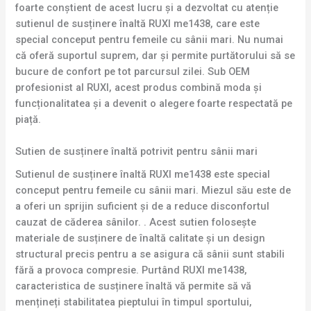
foarte conștient de acest lucru și a dezvoltat cu atenție
sutienul de susținere înaltă RUXI me1438, care este
special conceput pentru femeile cu sânii mari. Nu numai
că oferă suportul suprem, dar și permite purtătorului să se
bucure de confort pe tot parcursul zilei. Sub OEM
profesionist al RUXI, acest produs combină moda și
funcționalitatea și a devenit o alegere foarte respectată pe
piață.
Sutien de susținere înaltă potrivit pentru sânii mari
Sutienul de susținere înaltă RUXI me1438 este special
conceput pentru femeile cu sânii mari. Miezul său este de
a oferi un sprijin suficient și de a reduce disconfortul
cauzat de căderea sânilor. . Acest sutien folosește
materiale de susținere de înaltă calitate și un design
structural precis pentru a se asigura că sânii sunt stabili
fără a provoca compresie. Purtând RUXI me1438,
caracteristica de susținere înaltă vă permite să vă
mențineți stabilitatea pieptului în timpul sportului,