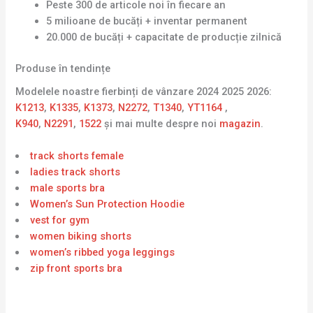
Peste 300 de articole noi în fiecare an
5 milioane de bucăți + inventar permanent
20.000 de bucăți + capacitate de producție zilnică
Produse în tendințe
Modelele noastre fierbinți de vânzare 2024 2025 2026:
K1213
,
K1335
,
K1373
,
N2272
,
T1340
,
YT1164
,
K940
,
N2291
,
1522
și mai multe despre noi
magazin
.
track shorts female
ladies track shorts
male sports bra
Women’s Sun Protection Hoodie
vest for gym
women biking shorts
women’s ribbed yoga leggings
zip front sports bra