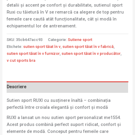
detalii și accent pe confort și durabilitate, sutienul sport
Ruxi cu tăietură în V se remarcă ca alegere de top pentru
femeile care caută atât funcționalitate, cât și modă în
echipamentul lor de antrenament.
SKU:
35cb647acc93
Categorie:
Sutiene sport
Etichete:
sutien sport tăiat în v
,
sutien sport tăiat în v fabrică
,
sutien sport tăiat în v furnizor
,
sutien sport tăiat în v producător
,
v cut sports bra
Descriere
Sutien sport RUXI cu susținere înaltă – combinația
perfectă între croiala elegantă și confort și modă
RUXI a lansat un nou sutien sport personalizat me1554.
Acest produs combină perfect suport ridicat, confort și
elemente de modă. Conceput pentru femeile care