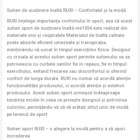
Sutien de susținere înaltă RUXI – Confortabil și la modă
RUXI înțelege importanța confortului în sport, așa că acest
sutien sport de susținere înaltă me1554 este realizat din
materiale moi și respirabile Materialul de înaltă calitate
poate absorbi eficient umezeala și transpirația,
menținându-vă uscat în timpul exercițiilor fizice. Designul
cu croiala al acestui sutien sport permite sutienului sa se
potriveasca cu curbele sanilor fie in repaus, fie in timpul
exercitiului, evitand frecarea sau disconfortul si oferind
confort de lunga durata. RUXI nu numai că acordă atenție
funcționalității produsului, ci acordă atenție și esteticii
produsului. Acest sutien sport urmează îndeaproape
tendința modei în ceea ce privește designul și potrivirea
culorilor, permițându-vă să vă arătați stilul unic de modă
pe terenul de sport.
Sutien sport RUXI – o alegere la modă pentru a vă spori
încrederea