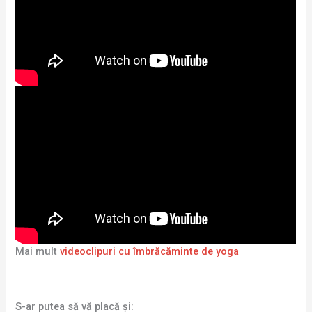
Mai mult
videoclipuri cu îmbrăcăminte de yoga
S-ar putea să vă placă și: