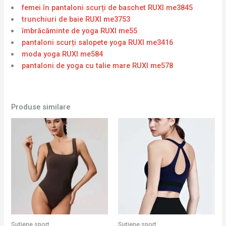
femei în pantaloni scurți de baschet RUXI me3845
trunchiuri de baie RUXI me3753
îmbrăcăminte de yoga RUXI me55
pantaloni scurți salopete yoga RUXI me3416
moda yoga RUXI me584
pantaloni de yoga cu talie mare RUXI me578
Produse similare
Sutiene sport
Sutiene sport