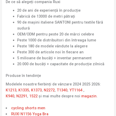
De ce să alegeți compania Ruxi
20 de ani de experiență în producție
Fabrică de 13000 de metri pătrați
90 de mașini italiene SANTONI pentru textile fără
sudură
OEM/ODM pentru peste 20 de mărci celebre
Peste 1000 de distribuitori din întreaga lume
Peste 180 de modele vândute la alegere
Peste 300 de articole noi în fiecare an
5 milioane de bucăți + inventar permanent
20.000 de bucăți + capacitate de producție zilnică
Produse în tendințe
Modelele noastre fierbinți de vânzare 2024 2025 2026:
K1213
,
K1335
,
K1373
,
N2272
,
T1340
,
YT1164
,
K940
,
N2291
,
1522
și mai multe despre noi
magazin
.
cycling shorts men
RUXI N1156 Yoga Bra