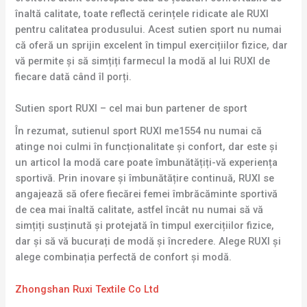
înaltă calitate, toate reflectă cerințele ridicate ale RUXI
pentru calitatea produsului. Acest sutien sport nu numai
că oferă un sprijin excelent în timpul exercițiilor fizice, dar
vă permite și să simțiți farmecul la modă al lui RUXI de
fiecare dată când îl porți.
Sutien sport RUXI – cel mai bun partener de sport
În rezumat, sutienul sport RUXI me1554 nu numai că
atinge noi culmi în funcționalitate și confort, dar este și
un articol la modă care poate îmbunătățiți-vă experiența
sportivă. Prin inovare și îmbunătățire continuă, RUXI se
angajează să ofere fiecărei femei îmbrăcăminte sportivă
de cea mai înaltă calitate, astfel încât nu numai să vă
simțiți susținută și protejată în timpul exercițiilor fizice,
dar și să vă bucurați de modă și încredere. Alege RUXI și
alege combinația perfectă de confort și modă.
Zhongshan Ruxi Textile Co Ltd