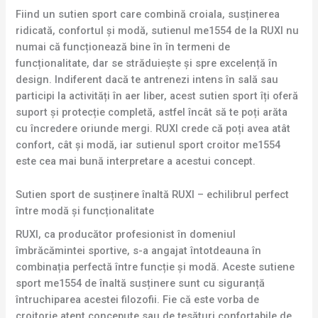
Fiind un sutien sport care combină croiala, susținerea
ridicată, confortul și modă, sutienul me1554 de la RUXI nu
numai că funcționează bine în în termeni de
funcționalitate, dar se străduiește și spre excelență în
design. Indiferent dacă te antrenezi intens în sală sau
participi la activități în aer liber, acest sutien sport îți oferă
suport și protecție completă, astfel încât să te poți arăta
cu încredere oriunde mergi. RUXI crede că poți avea atât
confort, cât și modă, iar sutienul sport croitor me1554
este cea mai bună interpretare a acestui concept.
Sutien sport de susținere înaltă RUXI – echilibrul perfect
între modă și funcționalitate
RUXI, ca producător profesionist în domeniul
îmbrăcămintei sportive, s-a angajat întotdeauna în
combinația perfectă între funcție și modă. Aceste sutiene
sport me1554 de înaltă susținere sunt cu siguranță
întruchiparea acestei filozofii. Fie că este vorba de
croitorie atent concepute sau de țesături confortabile de