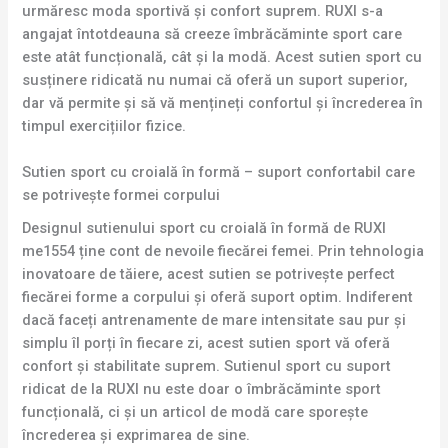
urmăresc moda sportivă și confort suprem. RUXI s-a
angajat întotdeauna să creeze îmbrăcăminte sport care
este atât funcțională, cât și la modă. Acest sutien sport cu
susținere ridicată nu numai că oferă un suport superior,
dar vă permite și să vă mențineți confortul și încrederea în
timpul exercițiilor fizice.
Sutien sport cu croială în formă – suport confortabil care
se potrivește formei corpului
Designul sutienului sport cu croială în formă de RUXI
me1554 ține cont de nevoile fiecărei femei. Prin tehnologia
inovatoare de tăiere, acest sutien se potrivește perfect
fiecărei forme a corpului și oferă suport optim. Indiferent
dacă faceți antrenamente de mare intensitate sau pur și
simplu îl porți în fiecare zi, acest sutien sport vă oferă
confort și stabilitate suprem. Sutienul sport cu suport
ridicat de la RUXI nu este doar o îmbrăcăminte sport
funcțională, ci și un articol de modă care sporește
încrederea și exprimarea de sine.