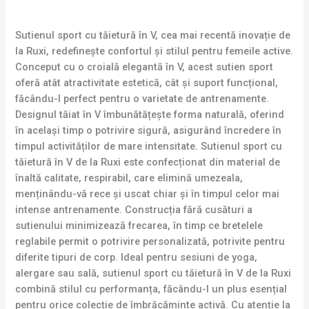
Sutienul sport cu tăietură în V, cea mai recentă inovație de
la Ruxi, redefinește confortul și stilul pentru femeile active.
Conceput cu o croială elegantă în V, acest sutien sport
oferă atât atractivitate estetică, cât și suport funcțional,
făcându-l perfect pentru o varietate de antrenamente.
Designul tăiat în V îmbunătățește forma naturală, oferind
în același timp o potrivire sigură, asigurând încredere în
timpul activităților de mare intensitate. Sutienul sport cu
tăietură în V de la Ruxi este confecționat din material de
înaltă calitate, respirabil, care elimină umezeala,
menținându-vă rece și uscat chiar și în timpul celor mai
intense antrenamente. Construcția fără cusături a
sutienului minimizează frecarea, în timp ce bretelele
reglabile permit o potrivire personalizată, potrivite pentru
diferite tipuri de corp. Ideal pentru sesiuni de yoga,
alergare sau sală, sutienul sport cu tăietură în V de la Ruxi
combină stilul cu performanța, făcându-l un plus esențial
pentru orice colecție de îmbrăcăminte activă. Cu atenție la