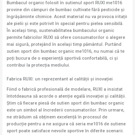
Bumbacul organic folosit în sutienul sport RUXI me1016
provine din câmpuri de bumbac cultivate fără pesticide și
îngrășăminte chimice. Acest material nu va provoca iritații
ale pielii și este potrivit în special pentru pielea sensibilă.
În același timp, sustenabilitatea bumbacului organic
permite fabricilor RUXI să ofere consumatorilor o alegere
mai sigură, protejând în același timp pământul. Purtând
sutien sport din bumbac organic me1016, nu numai că te
poți bucura de o experiență sportivă confortabilă, ci și
contribui la protecția mediului.
Fabrica RUXI: un reprezentant al calității și inovației
Fiind o fabrică profesională de modelare, RUXI a insistat
întotdeauna să acorde o atenție egală inovației și calității.
Știm că fiecare piesă de sutien sport din bumbac organic
este un simbol al încrederii consumatorilor. Prin urmare,
ne străduim să obținem excelență în procesul de
producție pentru a ne asigura că seria me1016 de sutiene
sport poate satisface nevoile sportive în diferite scenarii.