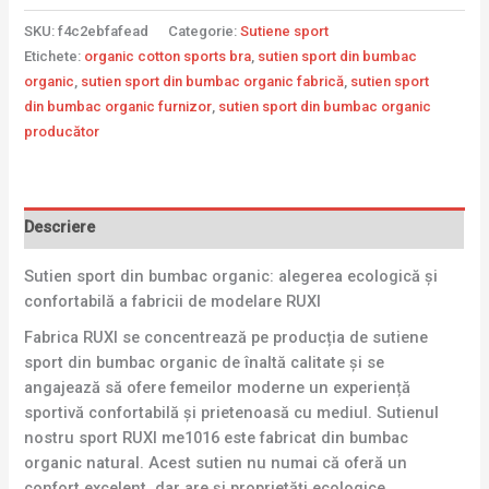
SKU:
f4c2ebfafead
Categorie:
Sutiene sport
Etichete:
organic cotton sports bra
,
sutien sport din bumbac
organic
,
sutien sport din bumbac organic fabrică
,
sutien sport
din bumbac organic furnizor
,
sutien sport din bumbac organic
producător
Descriere
Sutien sport din bumbac organic: alegerea ecologică și
confortabilă a fabricii de modelare RUXI
Fabrica RUXI se concentrează pe producția de sutiene
sport din bumbac organic de înaltă calitate și se
angajează să ofere femeilor moderne un experiență
sportivă confortabilă și prietenoasă cu mediul. Sutienul
nostru sport RUXI me1016 este fabricat din bumbac
organic natural. Acest sutien nu numai că oferă un
confort excelent, dar are și proprietăți ecologice,