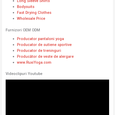
Long Sleeve Shirts
Bodysuits
Fast Drying Clothes
Wholesale Price
Furnizori OEM ODM
Producator pantaloni yoga
Producator de sutiene sportive
Producator de treninguri
Producător de veste de alergare
www.RuxiYoga.com
Videoclipuri Youtube