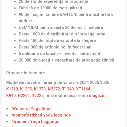
20 de ani de experiență în producție
Fabrică de 13000 de metri pătrați
90 de mașini italiene SANTONI pentru textile fără
sudură
OEM/ODM pentru peste 20 de mărci celebre
Peste 1000 de distribuitori din întreaga lume
Peste 180 de modele vândute la alegere
Peste 300 de articole noi în fiecare an
5 milioane de bucăți + inventar permanent
20.000 de bucăți + capacitate de producție zilnică
Produse în tendințe
Modelele noastre fierbinți de vânzare 2024 2025 2026:
K1213
,
K1335
,
K1373
,
N2272
,
T1340
,
YT1164
,
K940
,
N2291
,
1522
și mai multe despre noi
magazin
.
Women’s Yoga Shirt
women’s ribbed yoga leggings
Gradient Yoga Leggings