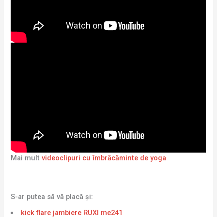
Mai mult
videoclipuri cu îmbrăcăminte de yoga
S-ar putea să vă placă și:
kick flare jambiere RUXI me241