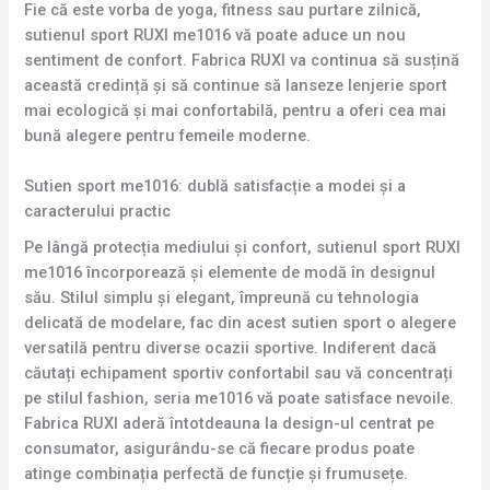
Fie că este vorba de yoga, fitness sau purtare zilnică,
sutienul sport RUXI me1016 vă poate aduce un nou
sentiment de confort. Fabrica RUXI va continua să susțină
această credință și să continue să lanseze lenjerie sport
mai ecologică și mai confortabilă, pentru a oferi cea mai
bună alegere pentru femeile moderne.
Sutien sport me1016: dublă satisfacție a modei și a
caracterului practic
Pe lângă protecția mediului și confort, sutienul sport RUXI
me1016 încorporează și elemente de modă în designul
său. Stilul simplu și elegant, împreună cu tehnologia
delicată de modelare, fac din acest sutien sport o alegere
versatilă pentru diverse ocazii sportive. Indiferent dacă
căutați echipament sportiv confortabil sau vă concentrați
pe stilul fashion, seria me1016 vă poate satisface nevoile.
Fabrica RUXI aderă întotdeauna la design-ul centrat pe
consumator, asigurându-se că fiecare produs poate
atinge combinația perfectă de funcție și frumusețe.