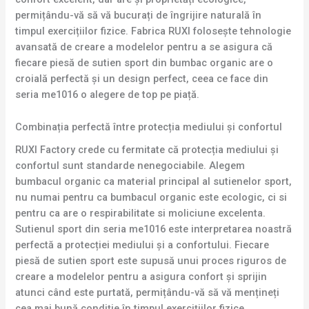
permițându-vă să vă bucurați de îngrijire naturală în
timpul exercițiilor fizice. Fabrica RUXI folosește tehnologie
avansată de creare a modelelor pentru a se asigura că
fiecare piesă de sutien sport din bumbac organic are o
croială perfectă și un design perfect, ceea ce face din
seria me1016 o alegere de top pe piață.
Combinația perfectă între protecția mediului și confortul
RUXI Factory crede cu fermitate că protecția mediului și
confortul sunt standarde nenegociabile. Alegem
bumbacul organic ca material principal al sutienelor sport,
nu numai pentru ca bumbacul organic este ecologic, ci si
pentru ca are o respirabilitate si moliciune excelenta.
Sutienul sport din seria me1016 este interpretarea noastră
perfectă a protecției mediului și a confortului. Fiecare
piesă de sutien sport este supusă unui proces riguros de
creare a modelelor pentru a asigura confort și sprijin
atunci când este purtată, permițându-vă să vă mențineți
cea mai bună condiție în timpul exercițiilor fizice.