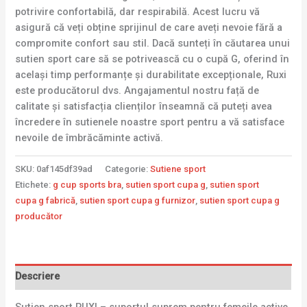
potrivire confortabilă, dar respirabilă. Acest lucru vă
asigură că veți obține sprijinul de care aveți nevoie fără a
compromite confort sau stil. Dacă sunteți în căutarea unui
sutien sport care să se potrivească cu o cupă G, oferind în
același timp performanțe și durabilitate excepționale, Ruxi
este producătorul dvs. Angajamentul nostru față de
calitate și satisfacția clienților înseamnă că puteți avea
încredere în sutienele noastre sport pentru a vă satisface
nevoile de îmbrăcăminte activă.
SKU:
0af145df39ad
Categorie:
Sutiene sport
Etichete:
g cup sports bra
,
sutien sport cupa g
,
sutien sport
cupa g fabrică
,
sutien sport cupa g furnizor
,
sutien sport cupa g
producător
Descriere