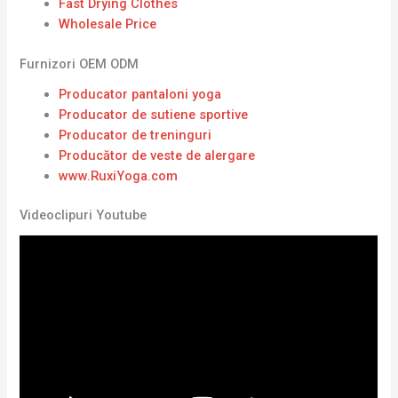
Fast Drying Clothes
Wholesale Price
Furnizori OEM ODM
Producator pantaloni yoga
Producator de sutiene sportive
Producator de treninguri
Producător de veste de alergare
www.RuxiYoga.com
Videoclipuri Youtube