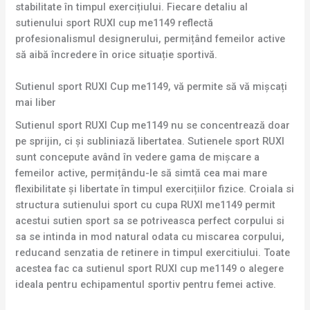
stabilitate în timpul exercițiului. Fiecare detaliu al
sutienului sport RUXI cup me1149 reflectă
profesionalismul designerului, permițând femeilor active
să aibă încredere în orice situație sportivă.
Sutienul sport RUXI Cup me1149, vă permite să vă mișcați
mai liber
Sutienul sport RUXI Cup me1149 nu se concentrează doar
pe sprijin, ci și subliniază libertatea. Sutienele sport RUXI
sunt concepute având în vedere gama de mișcare a
femeilor active, permițându-le să simtă cea mai mare
flexibilitate și libertate în timpul exercițiilor fizice. Croiala si
structura sutienului sport cu cupa RUXI me1149 permit
acestui sutien sport sa se potriveasca perfect corpului si
sa se intinda in mod natural odata cu miscarea corpului,
reducand senzatia de retinere in timpul exercitiului. Toate
acestea fac ca sutienul sport RUXI cup me1149 o alegere
ideala pentru echipamentul sportiv pentru femei active.