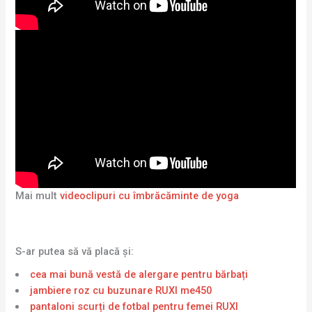
Mai mult
videoclipuri cu îmbrăcăminte de yoga
S-ar putea să vă placă și:
cea mai bună vestă de alergare pentru bărbați
jambiere roz cu buzunare RUXI me450
pantaloni scurți de fotbal pentru femei RUXI