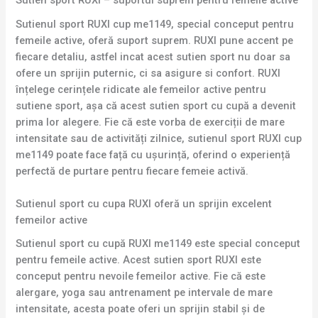
Sutien sport RUXI – suportul suprem pentru femeile active
Sutienul sport RUXI cup me1149, special conceput pentru
femeile active, oferă suport suprem. RUXI pune accent pe
fiecare detaliu, astfel incat acest sutien sport nu doar sa
ofere un sprijin puternic, ci sa asigure si confort. RUXI
înțelege cerințele ridicate ale femeilor active pentru
sutiene sport, așa că acest sutien sport cu cupă a devenit
prima lor alegere. Fie că este vorba de exerciții de mare
intensitate sau de activități zilnice, sutienul sport RUXI cup
me1149 poate face față cu ușurință, oferind o experiență
perfectă de purtare pentru fiecare femeie activă.
Sutienul sport cu cupa RUXI oferă un sprijin excelent
femeilor active
Sutienul sport cu cupă RUXI me1149 este special conceput
pentru femeile active. Acest sutien sport RUXI este
conceput pentru nevoile femeilor active. Fie că este
alergare, yoga sau antrenament pe intervale de mare
intensitate, acesta poate oferi un sprijin stabil și de