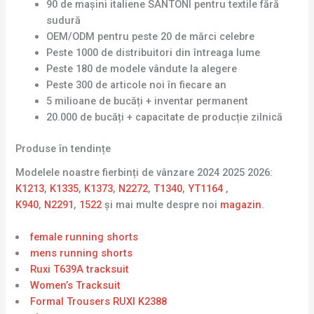
90 de mașini italiene SANTONI pentru textile fără
sudură
OEM/ODM pentru peste 20 de mărci celebre
Peste 1000 de distribuitori din întreaga lume
Peste 180 de modele vândute la alegere
Peste 300 de articole noi în fiecare an
5 milioane de bucăți + inventar permanent
20.000 de bucăți + capacitate de producție zilnică
Produse în tendințe
Modelele noastre fierbinți de vânzare 2024 2025 2026:
K1213
,
K1335
,
K1373
,
N2272
,
T1340
,
YT1164
,
K940
,
N2291
,
1522
și mai multe despre noi
magazin
.
female running shorts
mens running shorts
Ruxi T639A tracksuit
Women’s Tracksuit
Formal Trousers RUXI K2388