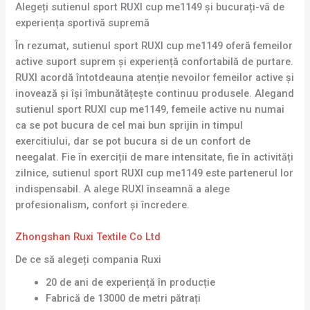
Alegeți sutienul sport RUXI cup me1149 și bucurați-vă de
experiența sportivă supremă
În rezumat, sutienul sport RUXI cup me1149 oferă femeilor
active suport suprem și experiență confortabilă de purtare.
RUXI acordă întotdeauna atenție nevoilor femeilor active și
inovează și își îmbunătățește continuu produsele. Alegand
sutienul sport RUXI cup me1149, femeile active nu numai
ca se pot bucura de cel mai bun sprijin in timpul
exercitiului, dar se pot bucura si de un confort de
neegalat. Fie în exerciții de mare intensitate, fie în activități
zilnice, sutienul sport RUXI cup me1149 este partenerul lor
indispensabil. A alege RUXI înseamnă a alege
profesionalism, confort și încredere.
Zhongshan Ruxi Textile Co Ltd
De ce să alegeți compania Ruxi
20 de ani de experiență în producție
Fabrică de 13000 de metri pătrați