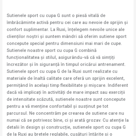
Sutienele sport cu cupa G sunt o piesă vitală de
îmbrăcăminte activă pentru cei care au nevoie de sprijin și
confort suplimentar. La Ruxi, înțelegem nevoile unice ale
clienților noștri și suntem mândri să oferim sutiene sport
concepute special pentru dimensiuni mai mari de cupe.
Sutienele noastre sport cu cupa G combină
funcționalitatea și stilul, asigurându-vă că vă simțiți
încrezător și în siguranță în timpul oricărui antrenament.
Sutienele sport cu cupa G de la Ruxi sunt realizate cu
materiale de înaltă calitate care oferă un sprijin excelent,
permițând în același timp flexibilitate și mișcare. Indiferent
dacă vă implicați în activități de mare impact sau exerciții
de intensitate scăzută, sutienele noastre sunt concepute
pentru a vă menține confortabil și susținut pe tot
parcursul. Ne concentrăm pe crearea de sutiene care nu
numai că se potrivesc bine, ci și arată grozav. Cu atenție la
detalii în design și construcție, sutienele sport cu cupa G
de la Ruxi au bretele reglabile, cusături întărite și o