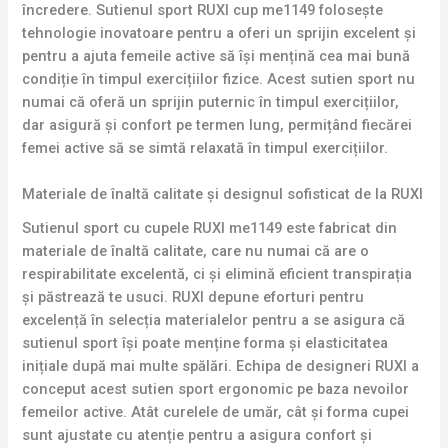
încredere. Sutienul sport RUXI cup me1149 folosește
tehnologie inovatoare pentru a oferi un sprijin excelent și
pentru a ajuta femeile active să își mențină cea mai bună
condiție în timpul exercițiilor fizice. Acest sutien sport nu
numai că oferă un sprijin puternic în timpul exercițiilor,
dar asigură și confort pe termen lung, permițând fiecărei
femei active să se simtă relaxată în timpul exercițiilor.
Materiale de înaltă calitate și designul sofisticat de la RUXI
Sutienul sport cu cupele RUXI me1149 este fabricat din
materiale de înaltă calitate, care nu numai că are o
respirabilitate excelentă, ci și elimină eficient transpirația
și păstrează te usuci. RUXI depune eforturi pentru
excelență în selecția materialelor pentru a se asigura că
sutienul sport își poate menține forma și elasticitatea
inițiale după mai multe spălări. Echipa de designeri RUXI a
conceput acest sutien sport ergonomic pe baza nevoilor
femeilor active. Atât curelele de umăr, cât și forma cupei
sunt ajustate cu atenție pentru a asigura confort și