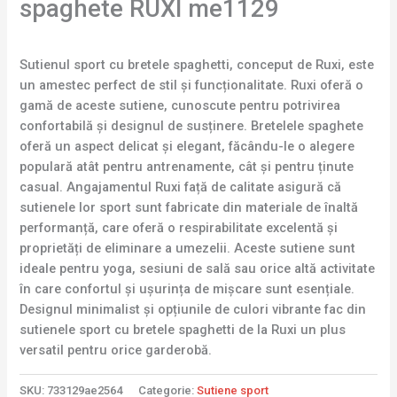
spaghete RUXI me1129
Sutienul sport cu bretele spaghetti, conceput de Ruxi, este
un amestec perfect de stil și funcționalitate. Ruxi oferă o
gamă de aceste sutiene, cunoscute pentru potrivirea
confortabilă și designul de susținere. Bretelele spaghete
oferă un aspect delicat și elegant, făcându-le o alegere
populară atât pentru antrenamente, cât și pentru ținute
casual. Angajamentul Ruxi față de calitate asigură că
sutienele lor sport sunt fabricate din materiale de înaltă
performanță, care oferă o respirabilitate excelentă și
proprietăți de eliminare a umezelii. Aceste sutiene sunt
ideale pentru yoga, sesiuni de sală sau orice altă activitate
în care confortul și ușurința de mișcare sunt esențiale.
Designul minimalist și opțiunile de culori vibrante fac din
sutienele sport cu bretele spaghetti de la Ruxi un plus
versatil pentru orice garderobă.
SKU:
733129ae2564
Categorie:
Sutiene sport