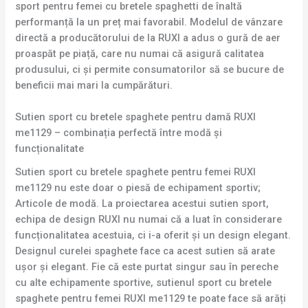
sport pentru femei cu bretele spaghetti de înaltă
performanță la un preț mai favorabil. Modelul de vânzare
directă a producătorului de la RUXI a adus o gură de aer
proaspăt pe piață, care nu numai că asigură calitatea
produsului, ci și permite consumatorilor să se bucure de
beneficii mai mari la cumpărături.
Sutien sport cu bretele spaghete pentru damă RUXI
me1129 – combinația perfectă între modă și
funcționalitate
Sutien sport cu bretele spaghete pentru femei RUXI
me1129 nu este doar o piesă de echipament sportiv;
Articole de modă. La proiectarea acestui sutien sport,
echipa de design RUXI nu numai că a luat în considerare
funcționalitatea acestuia, ci i-a oferit și un design elegant.
Designul curelei spaghete face ca acest sutien să arate
ușor și elegant. Fie că este purtat singur sau în pereche
cu alte echipamente sportive, sutienul sport cu bretele
spaghete pentru femei RUXI me1129 te poate face să arăți