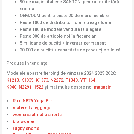
90 de mașini italiene SANTONI pentru textile fără
sudură
OEM/ODM pentru peste 20 de mărci celebre
Peste 1000 de distribuitori din întreaga lume
Peste 180 de modele vândute la alegere
Peste 300 de articole noi în fiecare an
5 milioane de bucăți + inventar permanent
20.000 de bucăți + capacitate de producție zilnică
Produse în tendințe
Modelele noastre fierbinți de vânzare 2024 2025 2026:
K1213
,
K1335
,
K1373
,
N2272
,
T1340
,
YT1164
,
K940
,
N2291
,
1522
și mai multe despre noi
magazin
.
Ruxi N826 Yoga Bra
maternity leggings
women’s athletic shorts
bra woman
rugby shorts