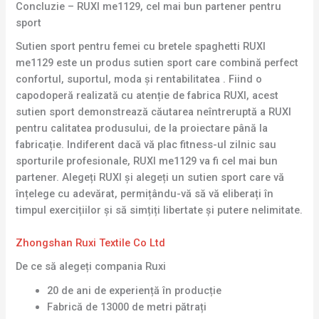
Concluzie – RUXI me1129, cel mai bun partener pentru
sport
Sutien sport pentru femei cu bretele spaghetti RUXI
me1129 este un produs sutien sport care combină perfect
confortul, suportul, moda și rentabilitatea . Fiind o
capodoperă realizată cu atenție de fabrica RUXI, acest
sutien sport demonstrează căutarea neîntreruptă a RUXI
pentru calitatea produsului, de la proiectare până la
fabricație. Indiferent dacă vă plac fitness-ul zilnic sau
sporturile profesionale, RUXI me1129 va fi cel mai bun
partener. Alegeți RUXI și alegeți un sutien sport care vă
înțelege cu adevărat, permițându-vă să vă eliberați în
timpul exercițiilor și să simțiți libertate și putere nelimitate.
Zhongshan Ruxi Textile Co Ltd
De ce să alegeți compania Ruxi
20 de ani de experiență în producție
Fabrică de 13000 de metri pătrați