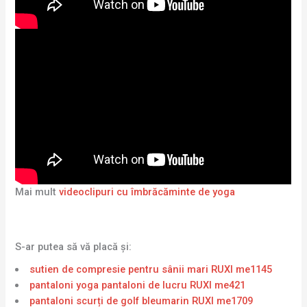
Mai mult
videoclipuri cu îmbrăcăminte de yoga
S-ar putea să vă placă și:
sutien de compresie pentru sânii mari RUXI me1145
pantaloni yoga pantaloni de lucru RUXI me421
pantaloni scurți de golf bleumarin RUXI me1709