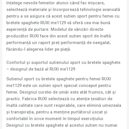
înțelege nevoile femeilor atunci când fac mișcare,
selectează materiale și încorporează tehnologie avansată
pentru a se asigura că acest sutien sport pentru femei cu
bretele spaghete RUXI me1129 vă oferă cea mai bună
experiență de purtare. Modelul de vânzări directe
producător RUXI face din acest sutien sport de înaltă
performanță un raport preț-performanță de neegalat,
făcându-l alegerea lider pe piață.
Confortul și suportul sutienului sport cu bretele spaghete
– designul de bază al RUXI me1129
Sutienul sport cu bretele spaghete pentru femei RUXI
me1129 este un sutien sport special conceput pentru
femei. Designul curelei de umăr este atât frumos, cât și
practic. Fabrica RUXI selectează cu atenție țesături de
înaltă calitate care sunt respirabile, care elimină umezeala
și transpirația, pentru a menține purtătorul uscat și
confortabil în orice moment în timpul exercițiului.
Designul cu bretele spaghete al acestui sutien nu numai