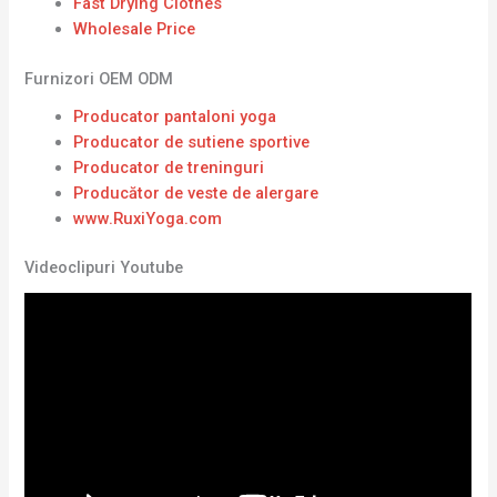
Fast Drying Clothes
Wholesale Price
Furnizori OEM ODM
Producator pantaloni yoga
Producator de sutiene sportive
Producator de treninguri
Producător de veste de alergare
www.RuxiYoga.com
Videoclipuri Youtube