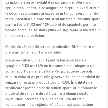
că îmbunătățește flexibilitatea purtării, dar oferă și un
sprijin stabil pentru a se asigura că pieptul nu va fi supus
la șocuri sau compresii excesive în timpul exercițiilor de
mare intensitate. Confortul și susținerea sutienului sport
pentru femei RUXI me1129 cu bretele spaghete permite
fiecărei femei să se simtă plină de siguranță și libertate în
timpul exercițiilor fizice.
Model de vânzări directe de producător RUXI – care vă
oferă un sutien sport mai rentabil
Alegerea sutienului sport pentru femei cu bretele
spaghete RUXI me1129 nu înseamnă doar alegerea unui
sutien sport de înaltă calitate Pentru sutiene , te poți
bucura chiar și de prețurile grozave aduse de modelul de
vânzare directă al producătorului RUXI. În calitate de
producător profesionist de sutien sport, RUXI folosește
modelul de vânzare directă pentru a elimina costul
legăturilor intermediare și se confruntă direct cu
consumatorii, permițându-vă să dețineți acest sutien