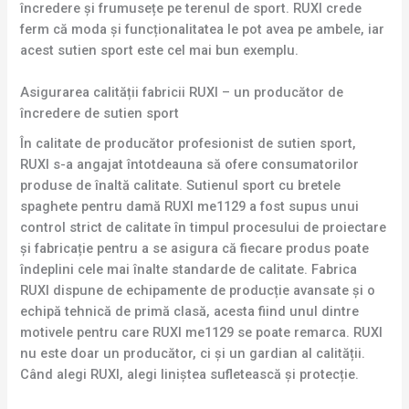
încredere și frumusețe pe terenul de sport. RUXI crede
ferm că moda și funcționalitatea le pot avea pe ambele, iar
acest sutien sport este cel mai bun exemplu.
Asigurarea calității fabricii RUXI – un producător de
încredere de sutien sport
În calitate de producător profesionist de sutien sport,
RUXI s-a angajat întotdeauna să ofere consumatorilor
produse de înaltă calitate. Sutienul sport cu bretele
spaghete pentru damă RUXI me1129 a fost supus unui
control strict de calitate în timpul procesului de proiectare
și fabricație pentru a se asigura că fiecare produs poate
îndeplini cele mai înalte standarde de calitate. Fabrica
RUXI dispune de echipamente de producție avansate și o
echipă tehnică de primă clasă, acesta fiind unul dintre
motivele pentru care RUXI me1129 se poate remarca. RUXI
nu este doar un producător, ci și un gardian al calității.
Când alegi RUXI, alegi liniștea sufletească și protecție.