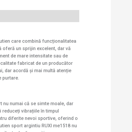
utien care combină funcționalitatea
oferă un sprijin excelent, dar vă
ament de mare intensitate sau de
ă calitate fabricat de un producător
i, dar acordă și mai multă atenție
e purtare.
ort nu numai că se simte moale, dar
i reduceți vibrațiile în timpul
ru diferite nevoi sportive, oferind o
sutien sport argintiu RUXI me1518 nu