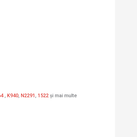
64
,
K940
,
N2291
,
1522
și mai multe