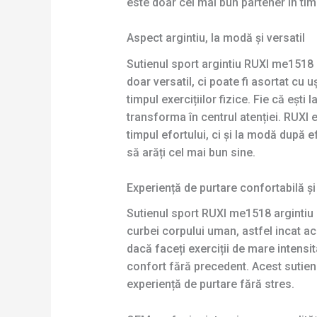
este doar cel mai bun partener în timp
Aspect argintiu, la modă și versatil
Sutienul sport argintiu RUXI me1518 
doar versatil, ci poate fi asortat cu
timpul exercițiilor fizice. Fie că ești
transforma în centrul atenției. RUXI 
timpul efortului, ci și la modă după ef
să arăți cel mai bun sine.
Experiență de purtare confortabilă și
Sutienul sport RUXI me1518 argintiu 
curbei corpului uman, astfel incat ac
dacă faceți exerciții de mare intensit
confort fără precedent. Acest sutie
experiență de purtare fără stres.