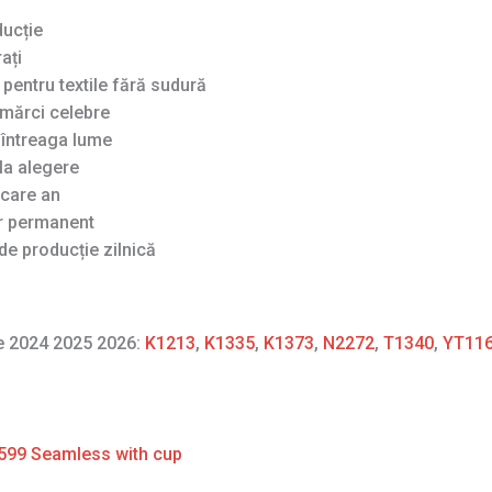
ducție
ați
pentru textile fără sudură
mărci celebre
n întreaga lume
la alegere
ecare an
ar permanent
de producție zilnică
re 2024 2025 2026:
K1213
,
K1335
,
K1373
,
N2272
,
T1340
,
YT11
599 Seamless with cup