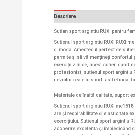
Descriere
Sutien sport argintiu RUXI pentru fe
Sutienul sport argintiu RUXI RUXI me
și moda. Amestecul perfect de sutien
permite și să vă mențineți confortul 
exerciții zilnice, acest sutien sport 
profesionist, sutienul sport arginti
nevoilor reale în sport, astfel încât
Materiale de înaltă calitate, suport e
Sutienul sport argintiu RUXI me1518 e
are și respirabilitate și elasticitate e
exercițiului. Sutienul sport argintiu
acoperire excelentă și împiedicând d