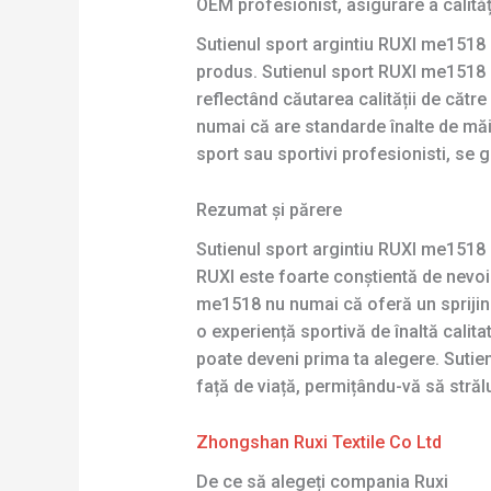
OEM profesionist, asigurare a calităț
Sutienul sport argintiu RUXI me1518 
produs. Sutienul sport RUXI me1518 arg
reflectând căutarea calității de cătr
numai că are standarde înalte de măie
sport sau sportivi profesionisti, se 
Rezumat și părere
Sutienul sport argintiu RUXI me1518 e
RUXI este foarte conștientă de nevoile
me1518 nu numai că oferă un sprijin 
o experiență sportivă de înaltă calita
poate deveni prima ta alegere. Sutienu
față de viață, permițându-vă să străluci
Zhongshan Ruxi Textile Co Ltd
De ce să alegeți compania Ruxi