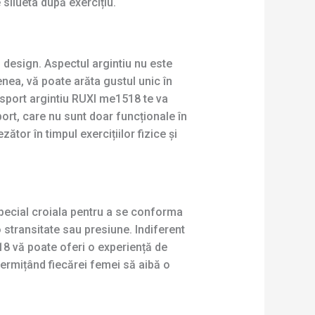
 silueta după exercițiu.
 design. Aspectul argintiu nu este
enea, vă poate arăta gustul unic în
ui sport argintiu RUXI me1518 te va
port, care nu sunt doar funcționale în
ător în timpul exercițiilor fizice și
pecial croiala pentru a se conforma
 stransitate sau presiune. Indiferent
518 vă poate oferi o experiență de
ermițând fiecărei femei să aibă o