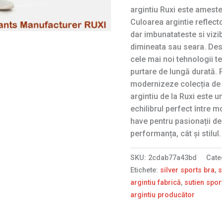
argintiu Ruxi este amestec
Culoarea argintie reflect
dar imbunatateste si vizib
dimineata sau seara. Des
cele mai noi tehnologii te
purtare de lungă durată. 
modernizeze colecția de 
argintiu de la Ruxi este 
echilibrul perfect între 
have pentru pasionații de
performanța, cât și stilul.
SKU:
2cdab77a43bd
Cate
Etichete:
silver sports bra
,
s
argintiu fabrică
,
sutien spor
argintiu producător