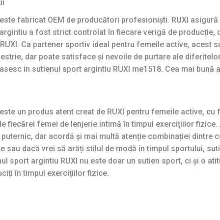
ii
este fabricat OEM de producători profesioniști. RUXI asigură 
intiu a fost strict controlat în fiecare verigă de producție, d
e RUXI. Ca partener sportiv ideal pentru femeile active, acest
strie, dar poate satisface și nevoile de purtare ale diferitelo
gasesc in sutienul sport argintiu RUXI me1518. Cea mai bună a
ste un produs atent creat de RUXI pentru femeile active, cu f
 fiecărei femei de lenjerie intimă în timpul exercițiilor fizice
puternic, dar acordă și mai multă atenție combinației dintre c
te sau dacă vrei să arăți stilul de modă în timpul sportului, s
l sport argintiu RUXI nu este doar un sutien sport, ci și o ati
ți în timpul exercițiilor fizice.