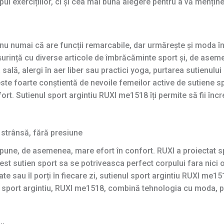
ul exercițiilor, ci și cea mai bună alegere pentru a vă menține
nu numai că are funcții remarcabile, dar urmărește și moda în
 ușurință cu diverse articole de îmbrăcăminte sport și, de asem
 la sală, alergi în aer liber sau practici yoga, purtarea sutienul
este foarte conștientă de nevoile femeilor active de sutiene s
ort. Sutienul sport argintiu RUXI me1518 îți permite să fii încrez
 strânsă, fără presiune
pune, de asemenea, mare efort în confort. RUXI a proiectat s
est sutien sport sa se potriveasca perfect corpului fara nici o
ate sau îl porți în fiecare zi, sutienul sport argintiu RUXI me1
n sport argintiu, RUXI me1518, combină tehnologia cu moda, p