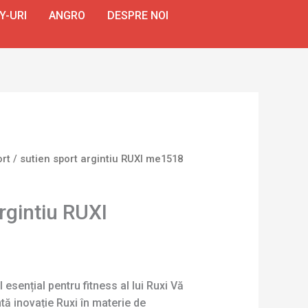
Y-URI
ANGRO
DESPRE NOI
ort
/ sutien sport argintiu RUXI me1518
rgintiu RUXI
l esențial pentru fitness al lui Ruxi Vă
ă inovație Ruxi în materie de