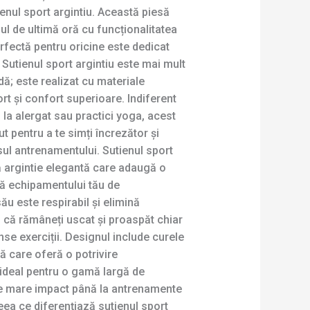
enul sport argintiu. Această piesă
l de ultimă oră cu funcționalitatea
rfectă pentru oricine este dedicat
. Sutienul sport argintiu este mai mult
ă; este realizat cu materiale
t și confort superioare. Indiferent
 la alergat sau practici yoga, acest
t pentru a te simți încrezător și
sul antrenamentului. Sutienul sport
ă argintie elegantă care adaugă o
ă echipamentului tău de
ău este respirabil și elimină
că rămâneți uscat și proaspăt chiar
ense exerciții. Designul include curele
ră care oferă o potrivire
 ideal pentru o gamă largă de
i de mare impact până la antrenamente
eea ce diferențiază sutienul sport