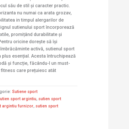
ul său de stil și caracter practic.
orizanta nu numai ca arata grozav,
ilitatea in timpul alergarilor de
ignul sutienului sport încorporează
xtile, promițând durabilitate și
Pentru oricine dorește să își
îmbrăcăminte activă, sutienul sport
un plus esențial. Acesta întruchipează
modă și funcție, făcându-l un must-
 fitness care prețuiesc atât
gorie:
Sutiene sport
utien sport argintiu
,
sutien sport
t argintiu furnizor
,
sutien sport