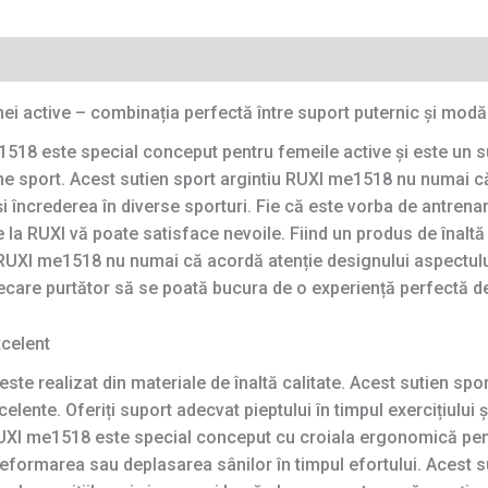
mei active – combinația perfectă între suport puternic și modă
1518 este special conceput pentru femeile active și este un s
e sport. Acest sutien sport argintiu RUXI me1518 nu numai că 
și încrederea în diverse sporturi. Fie că este vorba de antren
de la RUXI vă poate satisface nevoile. Fiind un produs de înalt
u RUXI me1518 nu numai că acordă atenție designului aspectulu
 fiecare purtător să se poată bucura de o experiență perfectă d
xcelent
ste realizat din materiale de înaltă calitate. Acest sutien sp
xcelente. Oferiți suport adecvat pieptului în timpul exercițiului ș
 RUXI me1518 este special conceput cu croiala ergonomică pent
eformarea sau deplasarea sânilor în timpul efortului. Acest 