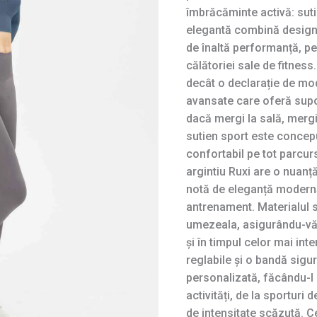
îmbrăcăminte activă: suti
elegantă combină designu
de înaltă performanță, pe
călătoriei sale de fitness
decât o declarație de mod
avansate care oferă supor
dacă mergi la sală, mergi
sutien sport este concepu
confortabil pe tot parcur
argintiu Ruxi are o nuanț
notă de eleganță modern
antrenament. Materialul s
umezeala, asigurându-vă 
și în timpul celor mai int
reglabile și o bandă sigu
personalizată, făcându-l
activități, de la sportur
de intensitate scăzută. C