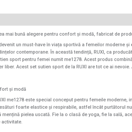
 cea mai bună alegere pentru confort și modă, fabricat de pr
devenit un must-have în viața sportivă a femeilor moderne și 
dințelor contemporane. În această tendință, RUXI, ca producă
 sutien sport pentru femei numit me1278. Acest produs combină
er liber. Acest set sutien sport de la RUXI are tot ce ai nevoi
fort și modă
RUXI me1278 este special conceput pentru femeile moderne, in
sături foarte elastice și respirabile, astfel încât purtătorul 
să mențină pielea uscată. Fie la o clasă de yoga, fie la sală, ac
activitate.