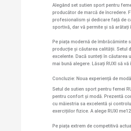
Alegând set sutien sport pentru feme
producător de marcă de încredere. F
profesionalism și dedicare față de c
sportivă, dar vă permite și să arătați 
Pe piața modernă de îmbrăcăminte spo
producție și căutarea calității. Setu
excelente. Dacă sunteți în căutarea 
mai bună alegere. Lăsați RUXI să vă î
Concluzie: Noua experiență de modă
Setul de sutien sport pentru femei R
pentru confort și modă. Prezentă con
cu măiestria sa excelentă și controlul
exercițiilor fizice. A alege RUXI me1
Pe piața extrem de competitivă actua