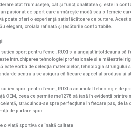
derare atât frumusețea, cât și funcționalitatea și este în con
ți un pasionat de sport care urmărește modă sau o femeie ca
ă poate oferi o experiență satisfăcătoare de purtare. Acest se
 elegant, croiala rafinată și țesăturile confortabile.
ii
e sutien sport pentru femei, RUXI s-a angajat întotdeauna să f
ste întruchiparea tehnologiei profesionale și a măiestriei rig
 că este vorba de selecția materialelor, tehnologia strungului s
andarde pentru a se asigura că fiecare aspect al produsului at
de sutien sport pentru femei, RUXI a acumulat tehnologie de pr
ență OEM, ceea ce permite me1278 să iasă în evidență printre
elență, străduindu-se spre perfecțiune în fiecare pas, de la d
nță de purtare sport.
 o viață sportivă de înaltă calitate