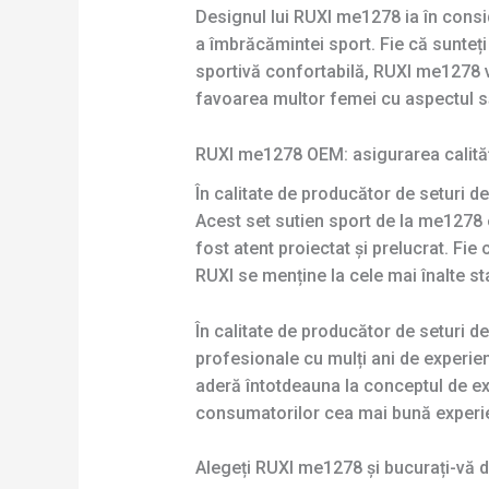
Designul lui RUXI me1278 ia în consi
a îmbrăcămintei sport. Fie că sunte
sportivă confortabilă, RUXI me1278 v
favoarea multor femei cu aspectul său
RUXI me1278 OEM: asigurarea calităț
În calitate de producător de seturi d
Acest set sutien sport de la me1278 e
fost atent proiectat și prelucrat. Fie
RUXI se menține la cele mai înalte st
În calitate de producător de seturi 
profesionale cu mulți ani de experi
aderă întotdeauna la conceptul de exc
consumatorilor cea mai bună experie
Alegeți RUXI me1278 și bucurați-vă de