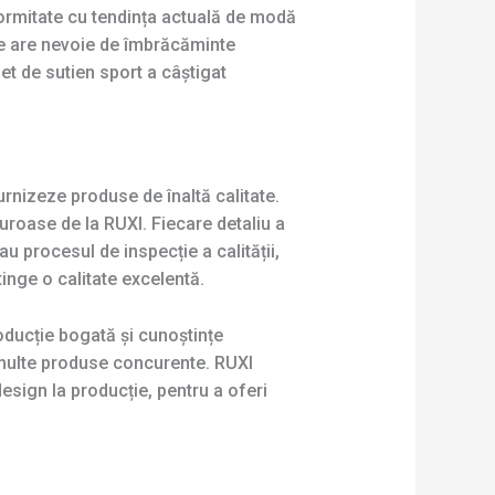
formitate cu tendința actuală de modă
re are nevoie de îmbrăcăminte
t de sutien sport a câștigat
urnizeze produse de înaltă calitate.
uroase de la RUXI. Fiecare detaliu a
au procesul de inspecție a calității,
inge o calitate excelentă.
oducție bogată și cunoștințe
 multe produse concurente. RUXI
esign la producție, pentru a oferi