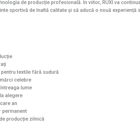
tehnologia de producție profesională. În viitor, RUXI va contin
e sportivă de înaltă calitate și să aducă o nouă experiență s
ducție
ați
pentru textile fără sudură
mărci celebre
n întreaga lume
la alegere
ecare an
ar permanent
de producție zilnică