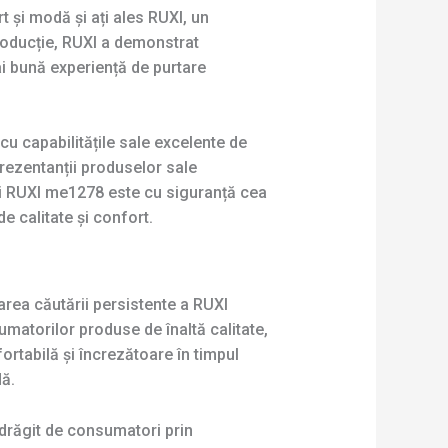
 și modă și ați ales RUXI, un
roducție, RUXI a demonstrat
ai bună experiență de purtare
u capabilitățile sale excelente de
prezentanții produselor sale
nci RUXI me1278 este cu siguranță cea
e calitate și confort.
area căutării persistente a RUXI
matorilor produse de înaltă calitate,
fortabilă și încrezătoare în timpul
dă.
ndrăgit de consumatori prin