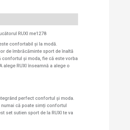
oducătorul RUXI me1278
este confortabil și la modă.
tor de îmbrăcăminte sport de înaltă
 confortul și moda, fie că este vorba
e. A alege RUXI înseamnă a alege o
tegrând perfect confortul și moda.
nu numai că poate simți confortul
est set sutien sport de la RUXI te va