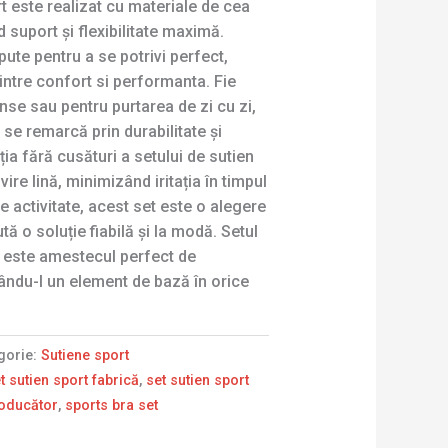
rt este realizat cu materiale de cea
d suport și flexibilitate maximă.
ute pentru a se potrivi perfect,
t intre confort si performanta. Fie
se sau pentru purtarea de zi cu zi,
 se remarcă prin durabilitate și
ia fără cusături a setului de sutien
vire lină, minimizând iritația în timpul
ce activitate, acest set este o alegere
tă o soluție fiabilă și la modă. Setul
i este amestecul perfect de
ăcându-l un element de bază în orice
gorie:
Sutiene sport
t sutien sport fabrică
,
set sutien sport
roducător
,
sports bra set