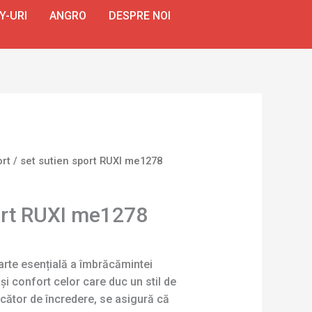
Y-URI
ANGRO
DESPRE NOI
ort
/ set sutien sport RUXI me1278
ort RUXI me1278
parte esențială a îmbrăcămintei
t și confort celor care duc un stil de
ducător de încredere, se asigură că