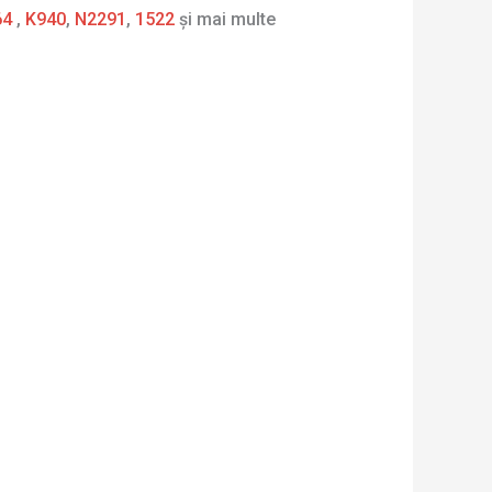
64
,
K940
,
N2291
,
1522
și mai multe