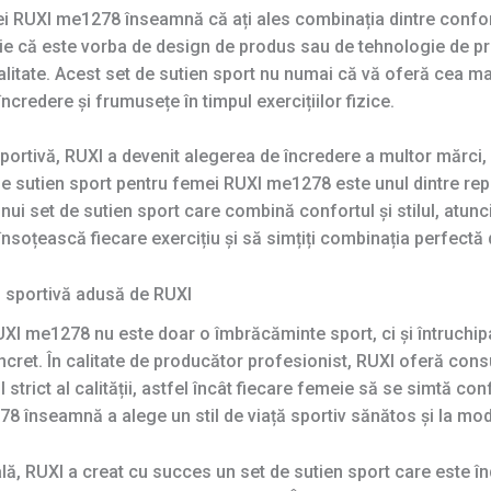
i RUXI me1278 înseamnă că ați ales combinația dintre confort
ie că este vorba de design de produs sau de tehnologie de p
alitate. Acest set de sutien sport nu numai că vă oferă cea m
încredere și frumusețe în timpul exercițiilor fizice.
rtivă, RUXI a devenit alegerea de încredere a multor mărci, c
l de sutien sport pentru femei RUXI me1278 este unul dintre re
unui set de sutien sport care combină confortul și stilul, atu
nsoțească fiecare exercițiu și să simțiți combinația perfectă d
 sportivă adusă de RUXI
UXI me1278 nu este doar o îmbrăcăminte sport, ci și întruchip
cret. În calitate de producător profesionist, RUXI oferă consu
 strict al calității, astfel încât fiecare femeie să se simtă con
278 înseamnă a alege un stil de viață sportiv sănătos și la mo
lă, RUXI a creat cu succes un set de sutien sport care este î