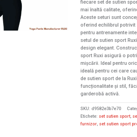
fiecare set de sutien spo
mai înaltă calitate, oferin
Aceste seturi sunt concep
oferind echilibrul potrivi
pentru antrenamente inten
setul de sutien sport Ruxi
design elegant. Construcț
sport Ruxi asigură o potri
mișcării. Ideal pentru ori
ideală pentru cei care cau
de sutien sport de la Rux
funcționalitate și stil, f
garderobă activă.
SKU:
d9582e3b7e70
Cate
Etichete:
set sutien sport
,
se
furnizor
,
set sutien sport p