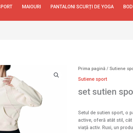
SPORT
MAIOURI
PANTALONI SCURȚI DE YOGA
BOD
Prima pagină
/
Sutiene sp
Sutiene sport
set sutien sp
Setul de sutien sport, o 
active, oferă atât stil, câ
viață activ. Ruxi, un pro