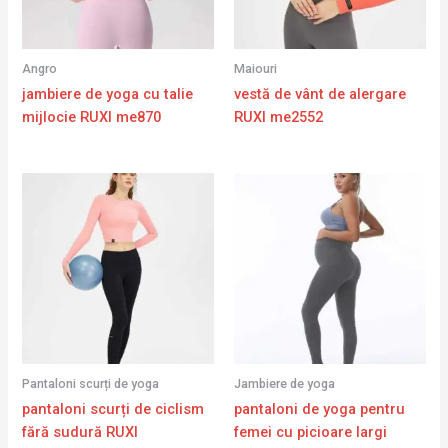
Angro
Maiouri
jambiere de yoga cu talie
vestă de vânt de alergare
mijlocie RUXI me870
RUXI me2552
Pantaloni scurți de yoga
Jambiere de yoga
pantaloni scurți de ciclism
pantaloni de yoga pentru
fără sudură RUXI
femei cu picioare largi