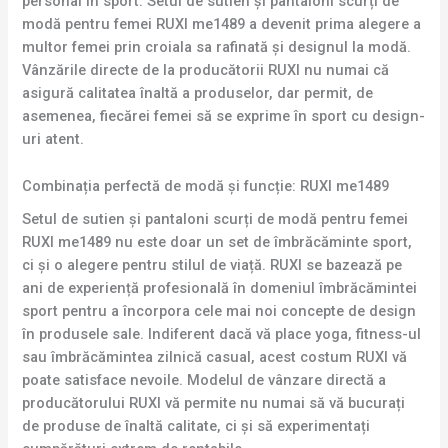
personal în sport. Setul de sutien și pantaloni scurți de
modă pentru femei RUXI me1489 a devenit prima alegere a
multor femei prin croiala sa rafinată și designul la modă.
Vânzările directe de la producătorii RUXI nu numai că
asigură calitatea înaltă a produselor, dar permit, de
asemenea, fiecărei femei să se exprime în sport cu design-
uri atent.
Combinația perfectă de modă și funcție: RUXI me1489
Setul de sutien și pantaloni scurți de modă pentru femei
RUXI me1489 nu este doar un set de îmbrăcăminte sport,
ci și o alegere pentru stilul de viață. RUXI se bazează pe
ani de experiență profesională în domeniul îmbrăcămintei
sport pentru a încorpora cele mai noi concepte de design
în produsele sale. Indiferent dacă vă place yoga, fitness-ul
sau îmbrăcămintea zilnică casual, acest costum RUXI vă
poate satisface nevoile. Modelul de vânzare directă a
producătorului RUXI vă permite nu numai să vă bucurați
de produse de înaltă calitate, ci și să experimentați