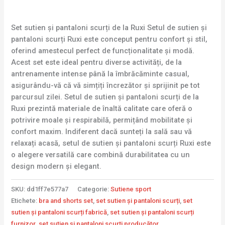
Set sutien și pantaloni scurți de la Ruxi Setul de sutien și
pantaloni scurți Ruxi este conceput pentru confort și stil,
oferind amestecul perfect de funcționalitate și modă.
Acest set este ideal pentru diverse activități, de la
antrenamente intense până la îmbrăcăminte casual,
asigurându-vă că vă simțiți încrezător și sprijinit pe tot
parcursul zilei. Setul de sutien și pantaloni scurți de la
Ruxi prezintă materiale de înaltă calitate care oferă o
potrivire moale și respirabilă, permițând mobilitate și
confort maxim. Indiferent dacă sunteți la sală sau vă
relaxați acasă, setul de sutien și pantaloni scurți Ruxi este
o alegere versatilă care combină durabilitatea cu un
design modern și elegant.
SKU:
dd1ff7e577a7
Categorie:
Sutiene sport
Etichete:
bra and shorts set
,
set sutien și pantaloni scurți
,
set
sutien și pantaloni scurți fabrică
,
set sutien și pantaloni scurți
furnizor
,
set sutien și pantaloni scurți producător