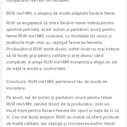
cumpărături extrem de rentabile.
RUXI me1489, o alegere de modă adaptată fiecărei femei
RUXI se angajează să ofere fiecărei femei îmbrăcăminte
sportivă potrivită, acest sutien și pantaloni scurți pentru
femei RUXI me1489, costume, cu modelele lor unice și
țesăturile high-end, au câștigat favoarea femeilor.
Producătorul RUXI vinde direct, astfel încât nu mai trebuie
să vă faceți griji pentru calitate și preț atunci când
cumpărați. A alege RUXI me1489 înseamnă a alege un stil
de viață la modă și confortabil.
Concluzie: RUXI me1489, partenerul tău de modă de
încredere
Pe scurt, set de sutien și pantaloni scurți pentru femei
RUXI me1489, vândut direct de la producător, este un
must-have pentru fiecare femeie din sport și viața de zi cu
zi. Cea mai bună alegere. RUXI nu numai că oferă produse
de înaltă calitate, dar câștigă și încrederea multor femei