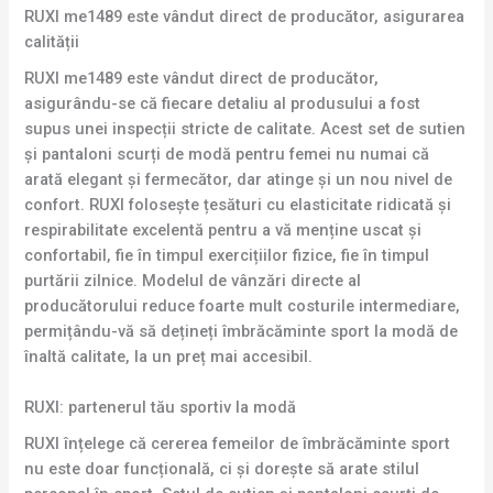
RUXI me1489 este vândut direct de producător, asigurarea
calității
RUXI me1489 este vândut direct de producător,
asigurându-se că fiecare detaliu al produsului a fost
supus unei inspecții stricte de calitate. Acest set de sutien
și pantaloni scurți de modă pentru femei nu numai că
arată elegant și fermecător, dar atinge și un nou nivel de
confort. RUXI folosește țesături cu elasticitate ridicată și
respirabilitate excelentă pentru a vă menține uscat și
confortabil, fie în timpul exercițiilor fizice, fie în timpul
purtării zilnice. Modelul de vânzări directe al
producătorului reduce foarte mult costurile intermediare,
permițându-vă să dețineți îmbrăcăminte sport la modă de
înaltă calitate, la un preț mai accesibil.
RUXI: partenerul tău sportiv la modă
RUXI înțelege că cererea femeilor de îmbrăcăminte sport
nu este doar funcțională, ci și dorește să arate stilul