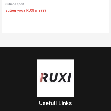
Sutiene sport
sutien yoga RUXI me989
Usefull Links