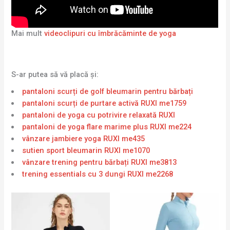
Mai mult
videoclipuri cu îmbrăcăminte de yoga
S-ar putea să vă placă și:
pantaloni scurți de golf bleumarin pentru bărbați
pantaloni scurți de purtare activă RUXI me1759
pantaloni de yoga cu potrivire relaxată RUXI
pantaloni de yoga flare marime plus RUXI me224
vânzare jambiere yoga RUXI me435
sutien sport bleumarin RUXI me1070
vânzare trening pentru bărbați RUXI me3813
trening essentials cu 3 dungi RUXI me2268