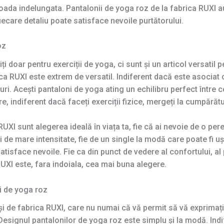
oada indelungata. Pantalonii de yoga roz de la fabrica RUXI au
ecare detaliu poate satisface nevoile purtătorului.
oz
ți doar pentru exerciții de yoga, ci sunt și un articol versatil 
a RUXI este extrem de versatil. Indiferent dacă este asociat c
iluri. Acești pantaloni de yoga ating un echilibru perfect într
, indiferent dacă faceți exerciții fizice, mergeți la cumpărătu
RUXI sunt alegerea ideală în viața ta, fie că ai nevoie de o pe
i de mare intensitate, fie de un single la modă care poate fi ușo
tisface nevoile. Fie ca din punct de vedere al confortului, al 
UXI este, fara indoiala, cea mai buna alegere.
ii de yoga roz
 de fabrica RUXI, care nu numai că vă permit să vă exprimați în
 Designul pantalonilor de yoga roz este simplu și la modă. Indi