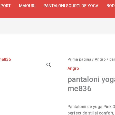
SPORT
MAIOURI
PANTALONI SCURȚI DE YOGA
BOD
Prima pagină
/
Angro
/ pa
Angro
pantaloni yoga
me836
Pantalonii de yoga Pink O
perfect de stil și confort