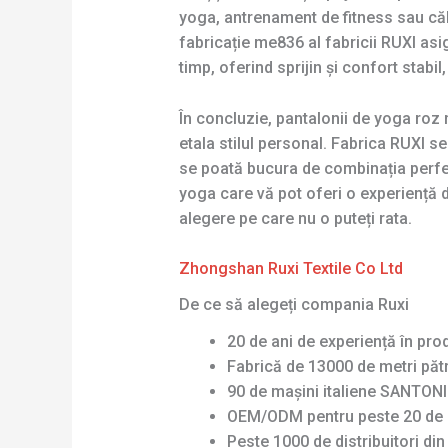
yoga, antrenament de fitness sau călă
fabricație me836 al fabricii RUXI asig
timp, oferind sprijin și confort stabil,
În concluzie, pantalonii de yoga roz 
etala stilul personal. Fabrica RUXI s
se poată bucura de combinația perfect
yoga care vă pot oferi o experiență d
alegere pe care nu o puteți rata.
Zhongshan Ruxi Textile Co Ltd
De ce să alegeți compania Ruxi
20 de ani de experiență în pro
Fabrică de 13000 de metri pătr
90 de mașini italiene SANTONI 
OEM/ODM pentru peste 20 de 
Peste 1000 de distribuitori di