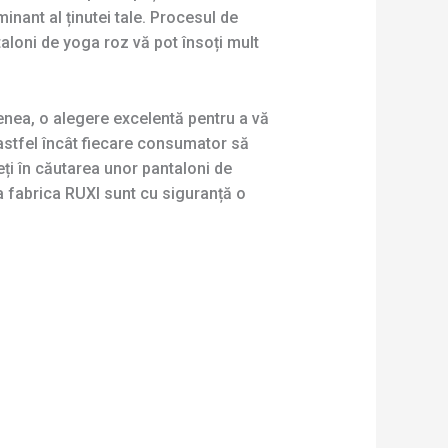
inant al ținutei tale. Procesul de
taloni de yoga roz vă pot însoți mult
menea, o alegere excelentă pentru a vă
 astfel încât fiecare consumator să
ți în căutarea unor pantaloni de
la fabrica RUXI sunt cu siguranță o