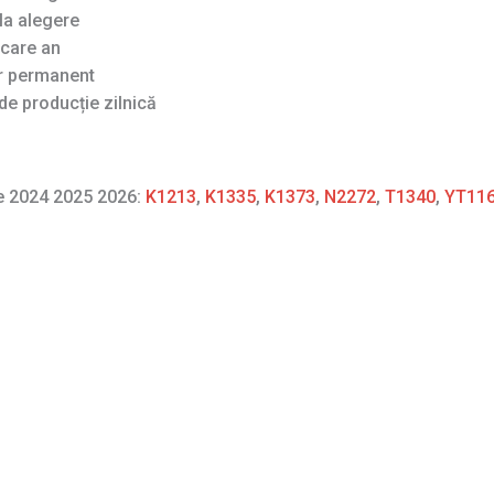
la alegere
ecare an
ar permanent
de producție zilnică
re 2024 2025 2026:
K1213
,
K1335
,
K1373
,
N2272
,
T1340
,
YT11