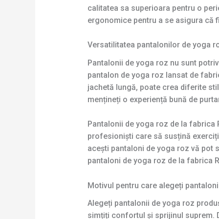
calitatea sa superioara pentru o peri
ergonomice pentru a se asigura că fi
Versatilitatea pantalonilor de yoga r
Pantalonii de yoga roz nu sunt potrivi
pantalon de yoga roz lansat de fabric
jachetă lungă, poate crea diferite st
mențineți o experiență bună de purtare
Pantalonii de yoga roz de la fabrica 
profesioniști care să susțină exerciți
acești pantaloni de yoga roz vă pot sa
pantaloni de yoga roz de la fabrica R
Motivul pentru care alegeți pantalon
Alegeți pantalonii de yoga roz produși
simțiți confortul și sprijinul suprem.