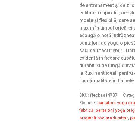
de antrenament și de zi cu
calitate, respirabil, aceș
moale și flexibilă, care 
maxim în timpul oricărei a
adaugă o notă îndrăzneaț
pantaloni de yoga o piesă
sală sau faci treburi. Dăr
evidentă în fiecare cusăt
durabili și de lungă durat
la Ruxi sunt ideali pentru
funcționalitate în hainele 
SKU:
ffecbae14707
Categ
Etichete:
pantaloni yoga ori
fabrică
,
pantaloni yoga orig
originali roz producător
,
pi