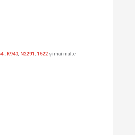
64
,
K940
,
N2291
,
1522
și mai multe