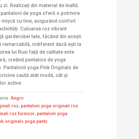
 zi. Realizați din material de înaltă
ti pantaloni de yoga oferă o potrivire
se mișcă cu tine, asigurând confort
ctivități. Culoarea roz vibrant
ă garderobei tale, făcând din acești
 remarcabilă, indiferent dacă ești la
uirea lui Ruxi față de calitate este
ură, creând pantaloni de yoga
ă. Pantalonii yoga Pink Originals de
 oricine caută atât modă, cât și
lor active.
orie:
Angro
ginali roz
,
pantaloni yoga originali roz
inali roz furnizor
,
pantaloni yoga
nk originals yoga pants