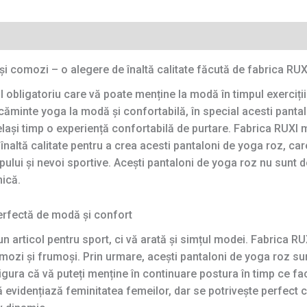
și comozi – o alegere de înaltă calitate făcută de fabrica RU
l obligatoriu care vă poate menține la modă în timpul exerciții
minte yoga la modă și confortabilă, în special acesti pantal
elași timp o experiență confortabilă de purtare. Fabrica RUXI
înaltă calitate pentru a crea acesti pantaloni de yoga roz, care
rpului și nevoi sportive. Acești pantaloni de yoga roz nu sunt 
nică.
erfectă de modă și confort
n articol pentru sport, ci vă arată și simțul modei. Fabrica RU
comozi și frumoși. Prin urmare, acești pantaloni de yoga roz su
sigura că vă puteți menține în continuare postura în timp ce fa
 evidențiază feminitatea femeilor, dar se potrivește perfect c