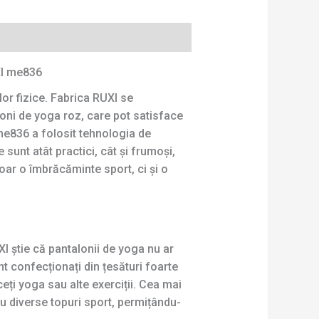
XI me836
lor fizice. Fabrica RUXI se
oni de yoga roz, care pot satisface
 me836 a folosit tehnologia de
 sunt atât practici, cât și frumoși,
doar o îmbrăcăminte sport, ci și o
XI știe că pantalonii de yoga nu ar
nt confecționați din țesături foarte
ceți yoga sau alte exerciții. Cea mai
u diverse topuri sport, permițându-