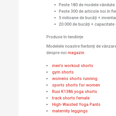
Peste 180 de modele vândute 
Peste 300 de articole noi în fi
5 milioane de bucăți + invent
20.000 de bucăți + capacitate 
Produse în tendințe
Modelele noastre fierbinți de vânza
despre noi
magazin
.
men’s workout shorts
gym shorts
womens shorts running
sports shorts for women
Ruxi K1386 yoga shorts
track shorts female
High-Waisted Yoga Pants
maternity leggings