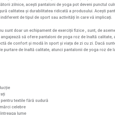
torii zilnice, acești pantaloni de yoga pot deveni punctul culm
ură calitatea și durabilitatea ridicată a produsului. Acești pan
 indiferent de tipul de sport sau activități în care vă implicați.
nu sunt doar un echipament de exerciții fizice , sunt, de ase
e angajează să ofere pantaloni de yoga roz de înaltă calitate,
ă de confort și modă în sport și viața de zi cu zi. Dacă sunte
e purtare de înaltă calitate, atunci pantalonii de yoga roz de 
ducție
ați
pentru textile fără sudură
mărci celebre
n întreaga lume