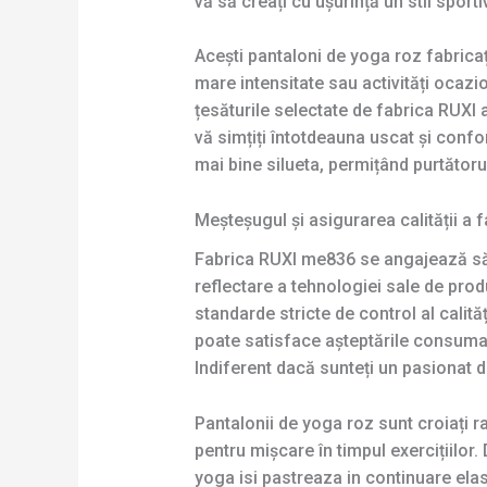
vă să creați cu ușurință un stil sport
Acești pantaloni de yoga roz fabricaț
mare intensitate sau activități ocazion
țesăturile selectate de fabrica RUXI a
vă simțiți întotdeauna uscat și confor
mai bine silueta, permițând purtătorul
Meșteșugul și asigurarea calității a f
Fabrica RUXI me836 se angajează să 
reflectare a tehnologiei sale de prod
standarde stricte de control al calit
poate satisface așteptările consumato
Indiferent dacă sunteți un pasionat d
Pantalonii de yoga roz sunt croiați ra
pentru mișcare în timpul exercițiilor
yoga isi pastreaza in continuare elas