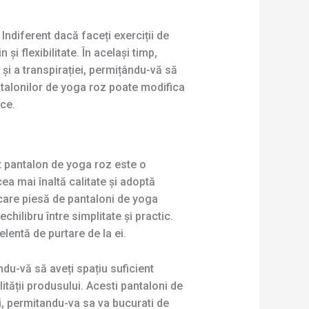
Indiferent dacă faceți exerciții de
și flexibilitate. În același timp,
 și a transpirației, permițându-vă să
pantalonilor de yoga roz poate modifica
ice.
t pantalon de yoga roz este o
ea mai înaltă calitate și adoptă
iecare piesă de pantaloni de yoga
ilibru între simplitate și practic.
lentă de purtare de la ei.
ndu-vă să aveți spațiu suficient
tății produsului. Acesti pantaloni de
i, permitandu-va sa va bucurati de