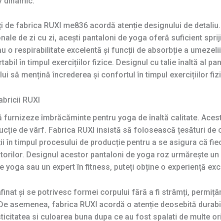
iv dinamic.
i de fabrica RUXI me836 acordă atenție designului de detaliu. 
ale de zi cu zi, acești pantaloni de yoga oferă suficient sprijin 
u o respirabilitate excelentă și funcții de absorbție a umezelii
tabil în timpul exercițiilor fizice. Designul cu talie înaltă al 
ui să mențină încrederea și confortul în timpul exercițiilor fiz
abricii RUXI
furnizeze îmbrăcăminte pentru yoga de înaltă calitate. Aces
ucție de vârf. Fabrica RUXI insistă să folosească țesături de c
ății în timpul procesului de producție pentru a se asigura că f
rilor. Designul acestor pantaloni de yoga roz urmărește un ech
e yoga sau un expert în fitness, puteți obține o experiență exce
finat și se potrivesc formei corpului fără a fi strâmți, permițâ
. De asemenea, fabrica RUXI acordă o atenție deosebită durabili
ticitatea si culoarea buna dupa ce au fost spalati de multe or