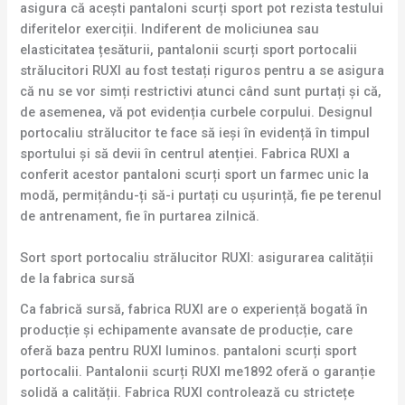
asigura că acești pantaloni scurți sport pot rezista testului
diferitelor exerciții. Indiferent de moliciunea sau
elasticitatea țesăturii, pantalonii scurți sport portocalii
strălucitori RUXI au fost testați riguros pentru a se asigura
că nu se vor simți restrictivi atunci când sunt purtați și că,
de asemenea, vă pot evidenția curbele corpului. Designul
portocaliu strălucitor te face să ieși în evidență în timpul
sportului și să devii în centrul atenției. Fabrica RUXI a
conferit acestor pantaloni scurți sport un farmec unic la
modă, permițându-ți să-i purtați cu ușurință, fie pe terenul
de antrenament, fie în purtarea zilnică.
Sort sport portocaliu strălucitor RUXI: asigurarea calității
de la fabrica sursă
Ca fabrică sursă, fabrica RUXI are o experiență bogată în
producție și echipamente avansate de producție, care
oferă baza pentru RUXI luminos. pantaloni scurți sport
portocalii. Pantalonii scurți RUXI me1892 oferă o garanție
solidă a calității. Fabrica RUXI controlează cu strictețe