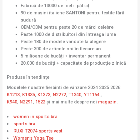
Fabrică de 13000 de metri pătrați
90 de mașini italiene SANTONI pentru textile fără
sudură
OEM/ODM pentru peste 20 de mărci celebre
Peste 1000 de distribuitori din întreaga lume
Peste 180 de modele vândute la alegere
Peste 300 de articole noi în fiecare an
5 milioane de bucăți + inventar permanent
20.000 de bucăți + capacitate de producție zilnică
Produse în tendințe
Modelele noastre fierbinți de vânzare 2024 2025 2026:
K1213
,
K1335
,
K1373
,
N2272
,
T1340
,
YT1164
,
K940
,
N2291
,
1522
și mai multe despre noi
magazin
.
women in sports bra
sports bra
RUXI T2074 sports vest
Women’s Yoga Tee