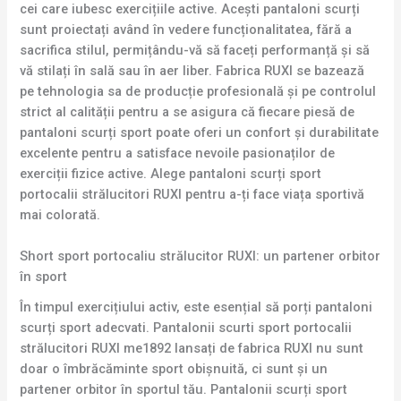
cei care iubesc exercițiile active. Acești pantaloni scurți
sunt proiectați având în vedere funcționalitatea, fără a
sacrifica stilul, permițându-vă să faceți performanță și să
vă stilați în sală sau în aer liber. Fabrica RUXI se bazează
pe tehnologia sa de producție profesională și pe controlul
strict al calității pentru a se asigura că fiecare piesă de
pantaloni scurți sport poate oferi un confort și durabilitate
excelente pentru a satisface nevoile pasionaților de
exerciții fizice active. Alege pantaloni scurți sport
portocalii strălucitori RUXI pentru a-ți face viața sportivă
mai colorată.
Short sport portocaliu strălucitor RUXI: un partener orbitor
în sport
În timpul exercițiului activ, este esențial să porți pantaloni
scurți sport adecvati. Pantalonii scurti sport portocalii
strălucitori RUXI me1892 lansați de fabrica RUXI nu sunt
doar o îmbrăcăminte sport obișnuită, ci sunt și un
partener orbitor în sportul tău. Pantalonii scurți sport