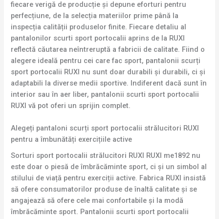
fiecare verigă de producție și depune eforturi pentru
perfecțiune, de la selecția materiilor prime până la
inspecția calității produselor finite. Fiecare detaliu al
pantalonilor scurti sport portocalii aprins de la RUXI
reflectă căutarea neîntreruptă a fabricii de calitate. Fiind o
alegere ideală pentru cei care fac sport, pantalonii scurți
sport portocalii RUXI nu sunt doar durabili și durabili, ci și
adaptabili la diverse medii sportive. Indiferent dacă sunt în
interior sau în aer liber, pantalonii scurti sport portocalii
RUXI vă pot oferi un sprijin complet.
Alegeți pantaloni scurți sport portocalii strălucitori RUXI
pentru a îmbunătăți exercițiile active
Sorturi sport portocalii strălucitori RUXI RUXI me1892 nu
este doar o piesă de îmbrăcăminte sport, ci și un simbol al
stilului de viață pentru exerciții active. Fabrica RUXI insistă
să ofere consumatorilor produse de înaltă calitate și se
angajează să ofere cele mai confortabile și la modă
îmbrăcăminte sport. Pantalonii scurti sport portocalii