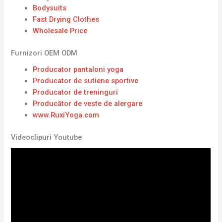
Bodysuits
Fast Drying Clothes
Wholesale Price
Furnizori OEM ODM
Producator pantaloni yoga
Producator de sutiene sportive
Producator de treninguri
Producător de veste de alergare
www.RuxiYoga.com
Videoclipuri Youtube