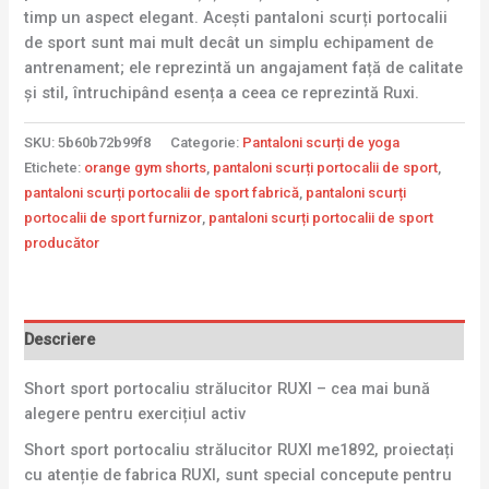
timp un aspect elegant. Acești pantaloni scurți portocalii
de sport sunt mai mult decât un simplu echipament de
antrenament; ele reprezintă un angajament față de calitate
și stil, întruchipând esența a ceea ce reprezintă Ruxi.
SKU:
5b60b72b99f8
Categorie:
Pantaloni scurți de yoga
Etichete:
orange gym shorts
,
pantaloni scurți portocalii de sport
,
pantaloni scurți portocalii de sport fabrică
,
pantaloni scurți
portocalii de sport furnizor
,
pantaloni scurți portocalii de sport
producător
Descriere
Short sport portocaliu strălucitor RUXI – cea mai bună
alegere pentru exercițiul activ
Short sport portocaliu strălucitor RUXI me1892, proiectați
cu atenție de fabrica RUXI, sunt special concepute pentru