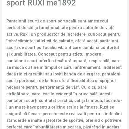
sport RUXI me1892
Pantalonii scurți de sport portocalii sunt amestecul
perfect de stil și funcționalitate pentru stilurile de viață
active. Ruxi, un producător de încredere, cunoscut pentru
îmbrăcămintea atletică de calitate, oferă acești pantaloni
scurți de sport portocaliu vibrant care combină confortul
și durabilitatea. Conceput pentru atletul modern,
pantalonii scurți oferă o țesătură ușoară, respirabilă, care
se mișcă cu tine în timpul oricărui antrenament. Indiferent
dacă ridici greutăți sau loviți banda de alergare, pantalonii
scurți portocalii de la Ruxi oferă flexibilitatea și sprijinul
necesare pentru performanță de vârf. Cu o culoare
atrăgătoare, care iese în evidență în orice sală, acești
pantaloni scurți sunt atât practici, cât și la modă, făcându-
i un must-have pentru oricine serios la fitness. Ruxi se
asigură că fiecare pereche este realizată pentru a îndeplini
standardele înalte așteptate de sportivi, oferind o potrivire
perfectă care îmbunătățește mișcarea, păstrând în același