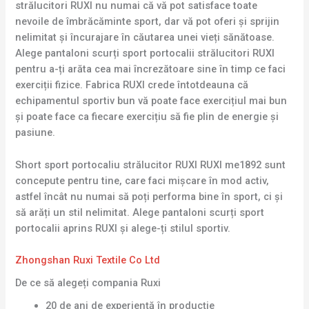
strălucitori RUXI nu numai că vă pot satisface toate
nevoile de îmbrăcăminte sport, dar vă pot oferi și sprijin
nelimitat și încurajare în căutarea unei vieți sănătoase.
Alege pantaloni scurți sport portocalii strălucitori RUXI
pentru a-ți arăta cea mai încrezătoare sine în timp ce faci
exerciții fizice. Fabrica RUXI crede întotdeauna că
echipamentul sportiv bun vă poate face exercițiul mai bun
și poate face ca fiecare exercițiu să fie plin de energie și
pasiune.
Short sport portocaliu strălucitor RUXI RUXI me1892 sunt
concepute pentru tine, care faci mișcare în mod activ,
astfel încât nu numai să poți performa bine în sport, ci și
să arăți un stil nelimitat. Alege pantaloni scurți sport
portocalii aprins RUXI și alege-ți stilul sportiv.
Zhongshan Ruxi Textile Co Ltd
De ce să alegeți compania Ruxi
20 de ani de experiență în producție