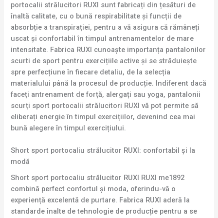
portocalii strălucitori RUXI sunt fabricați din țesături de
înaltă calitate, cu o bună respirabilitate și funcții de
absorbție a transpirației, pentru a vă asigura că rămâneți
uscat și confortabil în timpul antrenamentelor de mare
intensitate. Fabrica RUXI cunoaște importanța pantalonilor
scurti de sport pentru exercițiile active și se străduiește
spre perfecțiune în fiecare detaliu, de la selecția
materialului până la procesul de producție. Indiferent dacă
faceți antrenament de forță, alergați sau yoga, pantalonii
scurți sport portocalii strălucitori RUXI vă pot permite să
eliberați energie în timpul exercițiilor, devenind cea mai
bună alegere în timpul exercițiului.
Short sport portocaliu strălucitor RUXI: confortabil și la
modă
Short sport portocaliu strălucitor RUXI RUXI me1892
combină perfect confortul și moda, oferindu-vă o
experiență excelentă de purtare. Fabrica RUXI aderă la
standarde înalte de tehnologie de producție pentru a se