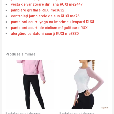
vestă de vânătoare din lână RUXI me2447
jambiere gri flare RUXI me3632
controlați jambierele de sus RUXI me76
pantaloni scurți yoga cu imprimeu leopard RUXI
pantaloni scurți de ciclism măgulitoare RUXI
alergând pantaloni scurți RUXI me3830
Produse similare
Pantaloni scurți de yoga
Pantaloni scurți de yoga