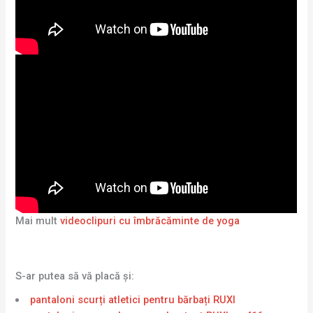
Mai mult
videoclipuri cu îmbrăcăminte de yoga
S-ar putea să vă placă și:
pantaloni scurți atletici pentru bărbați RUXI