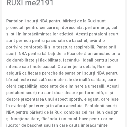
RUXI me2191
Pantalonii scurți NBA pentru bărbați de la Ruxi sunt
proiectați pentru cei care își doresc atât performanță, cât
și stil în îmbrăcămintea lor atletică. Acești pantaloni scurți
sunt perfecti pentru pasionații de baschet, având o
potrivire confortabilă și o țesătură respirabilă. Pantalonii
scurți NBA pentru bărbați de la Ruxi oferă un amestec unic
de durabilitate și flexibilitate, făcându-i ideali pentru jocuri
intense sau ținute casual. Cu atenție la detalii, Ruxi se
asigură că fiecare pereche de pantaloni scurți NBA pentru
bărbați este realizată cu materiale de înaltă calitate, care
oferă capabilități excelente de eliminare a umezelii. Acești
pantaloni scurți nu sunt doar despre performanță, ci și
despre prezentarea unui aspect sportiv, elegant, care iese
în evidență pe teren și în afara acestuia. Pantalonii scurți
NBA pentru bărbați de la Ruxi combină cel mai bun design
și funcționalitate, făcându-i un must-have pentru orice
jucător de baschet sau fan care caută îmbrăcăminte