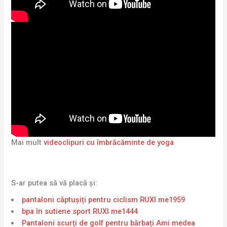
Mai mult
videoclipuri cu îmbrăcăminte de yoga
S-ar putea să vă placă și:
pantaloni căptușiți pentru ciclism RUXI me1959
bpa în sutiene sport RUXI me1444
Pantaloni scurți de golf pentru bărbați Ami medea