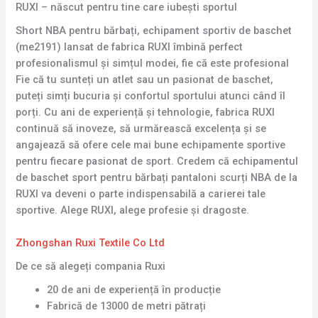
RUXI – născut pentru tine care iubești sportul
Short NBA pentru bărbați, echipament sportiv de baschet
(me2191) lansat de fabrica RUXI îmbină perfect
profesionalismul și simțul modei, fie că este profesional
Fie că tu sunteți un atlet sau un pasionat de baschet,
puteți simți bucuria și confortul sportului atunci când îl
porți. Cu ani de experiență și tehnologie, fabrica RUXI
continuă să inoveze, să urmărească excelența și se
angajează să ofere cele mai bune echipamente sportive
pentru fiecare pasionat de sport. Credem că echipamentul
de baschet sport pentru bărbați pantaloni scurți NBA de la
RUXI va deveni o parte indispensabilă a carierei tale
sportive. Alege RUXI, alege profesie și dragoste.
Zhongshan Ruxi Textile Co Ltd
De ce să alegeți compania Ruxi
20 de ani de experiență în producție
Fabrică de 13000 de metri pătrați