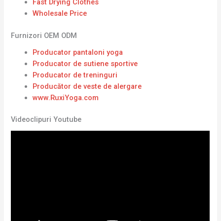
Fast Drying Clothes
Wholesale Price
Furnizori OEM ODM
Producator pantaloni yoga
Producator de sutiene sportive
Producator de treninguri
Producător de veste de alergare
www.RuxiYoga.com
Videoclipuri Youtube