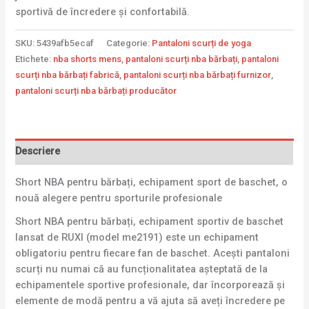
sportivă de încredere și confortabilă.
SKU:
5439afb5ecaf
Categorie:
Pantaloni scurți de yoga
Etichete:
nba shorts mens
,
pantaloni scurți nba bărbați
,
pantaloni
scurți nba bărbați fabrică
,
pantaloni scurți nba bărbați furnizor
,
pantaloni scurți nba bărbați producător
Descriere
Short NBA pentru bărbați, echipament sport de baschet, o
nouă alegere pentru sporturile profesionale
Short NBA pentru bărbați, echipament sportiv de baschet
lansat de RUXI (model me2191) este un echipament
obligatoriu pentru fiecare fan de baschet. Acești pantaloni
scurți nu numai că au funcționalitatea așteptată de la
echipamentele sportive profesionale, dar încorporează și
elemente de modă pentru a vă ajuta să aveți încredere pe