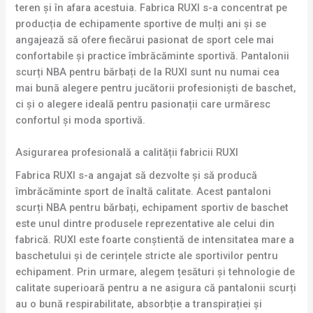
teren și în afara acestuia. Fabrica RUXI s-a concentrat pe
producția de echipamente sportive de mulți ani și se
angajează să ofere fiecărui pasionat de sport cele mai
confortabile și practice îmbrăcăminte sportivă. Pantalonii
scurți NBA pentru bărbați de la RUXI sunt nu numai cea
mai bună alegere pentru jucătorii profesioniști de baschet,
ci și o alegere ideală pentru pasionații care urmăresc
confortul și moda sportivă.
Asigurarea profesională a calității fabricii RUXI
Fabrica RUXI s-a angajat să dezvolte și să producă
îmbrăcăminte sport de înaltă calitate. Acest pantaloni
scurți NBA pentru bărbați, echipament sportiv de baschet
este unul dintre produsele reprezentative ale celui din
fabrică. RUXI este foarte conștientă de intensitatea mare a
baschetului și de cerințele stricte ale sportivilor pentru
echipament. Prin urmare, alegem țesături și tehnologie de
calitate superioară pentru a ne asigura că pantalonii scurți
au o bună respirabilitate, absorbție a transpirației și