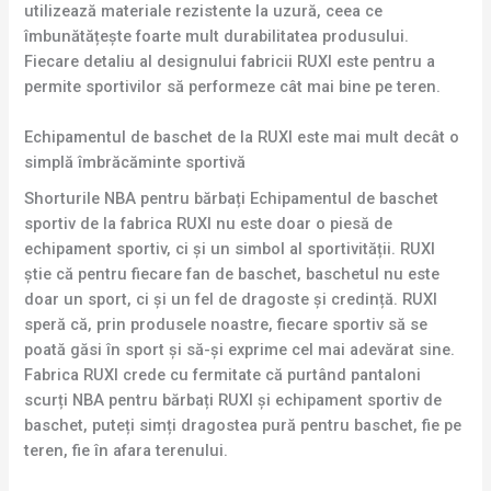
utilizează materiale rezistente la uzură, ceea ce
îmbunătățește foarte mult durabilitatea produsului.
Fiecare detaliu al designului fabricii RUXI este pentru a
permite sportivilor să performeze cât mai bine pe teren.
Echipamentul de baschet de la RUXI este mai mult decât o
simplă îmbrăcăminte sportivă
Shorturile NBA pentru bărbați Echipamentul de baschet
sportiv de la fabrica RUXI nu este doar o piesă de
echipament sportiv, ci și un simbol al sportivității. RUXI
știe că pentru fiecare fan de baschet, baschetul nu este
doar un sport, ci și un fel de dragoste și credință. RUXI
speră că, prin produsele noastre, fiecare sportiv să se
poată găsi în sport și să-și exprime cel mai adevărat sine.
Fabrica RUXI crede cu fermitate că purtând pantaloni
scurți NBA pentru bărbați RUXI și echipament sportiv de
baschet, puteți simți dragostea pură pentru baschet, fie pe
teren, fie în afara terenului.