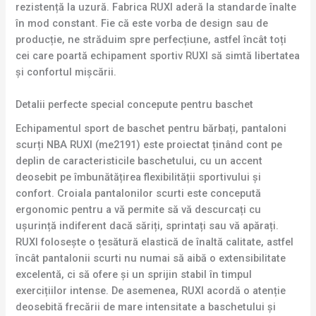
rezistență la uzură. Fabrica RUXI aderă la standarde înalte
în mod constant. Fie că este vorba de design sau de
producție, ne străduim spre perfecțiune, astfel încât toți
cei care poartă echipament sportiv RUXI să simtă libertatea
și confortul mișcării.
Detalii perfecte special concepute pentru baschet
Echipamentul sport de baschet pentru bărbați, pantaloni
scurți NBA RUXI (me2191) este proiectat ținând cont pe
deplin de caracteristicile baschetului, cu un accent
deosebit pe îmbunătățirea flexibilității sportivului și
confort. Croiala pantalonilor scurti este concepută
ergonomic pentru a vă permite să vă descurcați cu
ușurință indiferent dacă săriți, sprintați sau vă apărați.
RUXI folosește o țesătură elastică de înaltă calitate, astfel
încât pantalonii scurti nu numai să aibă o extensibilitate
excelentă, ci să ofere și un sprijin stabil în timpul
exercițiilor intense. De asemenea, RUXI acordă o atenție
deosebită frecării de mare intensitate a baschetului și