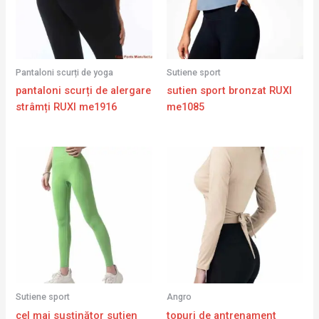
Pantaloni scurți de yoga
Sutiene sport
pantaloni scurți de alergare
sutien sport bronzat RUXI
strâmți RUXI me1916
me1085
Sutiene sport
Angro
cel mai susținător sutien
topuri de antrenament