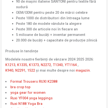
90 de mașini italiene SANTONI pentru textile fără
sudură
OEM/ODM pentru peste 20 de mărci celebre
Peste 1000 de distribuitori din întreaga lume
Peste 180 de modele vândute la alegere
Peste 300 de articole noi în fiecare an
5 milioane de bucăți + inventar permanent
20.000 de bucăți + capacitate de producție zilnică
Produse în tendințe
Modelele noastre fierbinți de vânzare 2024 2025 2026:
K1213
,
K1335
,
K1373
,
N2272
,
T1340
,
YT1164
,
K940
,
N2291
,
1522
și mai multe despre noi
magazin
.
Formal Trousers RUXI K2388
bra crop top
yoga gear for women
Ruxi YF004 yoga leggings
Ruxi N188 Yoga Bra