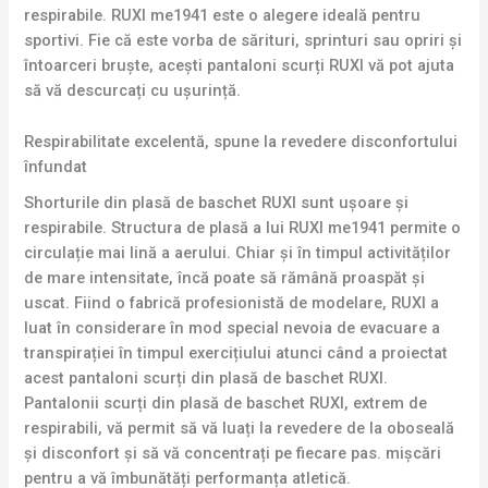
respirabile. RUXI me1941 este o alegere ideală pentru
sportivi. Fie că este vorba de sărituri, sprinturi sau opriri și
întoarceri bruște, acești pantaloni scurți RUXI vă pot ajuta
să vă descurcați cu ușurință.
Respirabilitate excelentă, spune la revedere disconfortului
înfundat
Shorturile din plasă de baschet RUXI sunt ușoare și
respirabile. Structura de plasă a lui RUXI me1941 permite o
circulație mai lină a aerului. Chiar și în timpul activităților
de mare intensitate, încă poate să rămână proaspăt și
uscat. Fiind o fabrică profesionistă de modelare, RUXI a
luat în considerare în mod special nevoia de evacuare a
transpirației în timpul exercițiului atunci când a proiectat
acest pantaloni scurți din plasă de baschet RUXI.
Pantalonii scurți din plasă de baschet RUXI, extrem de
respirabili, vă permit să vă luați la revedere de la oboseală
și disconfort și să vă concentrați pe fiecare pas. mișcări
pentru a vă îmbunătăți performanța atletică.