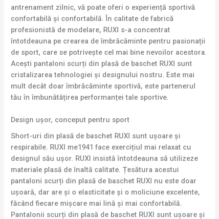
antrenament zilnic, vă poate oferi o experiență sportivă
confortabilă și confortabilă. În calitate de fabrică
profesionistă de modelare, RUXI s-a concentrat
întotdeauna pe crearea de îmbrăcăminte pentru pasionații
de sport, care se potrivește cel mai bine nevoilor acestora.
Acești pantaloni scurți din plasă de baschet RUXI sunt
cristalizarea tehnologiei și designului nostru. Este mai
mult decât doar îmbrăcăminte sportivă, este partenerul
tău în îmbunătățirea performanței tale sportive.
Design ușor, conceput pentru sport
Short-uri din plasă de baschet RUXI sunt ușoare și
respirabile. RUXI me1941 face exercițiul mai relaxat cu
designul său ușor. RUXI insistă întotdeauna să utilizeze
materiale plasă de înaltă calitate. Țesătura acestui
pantaloni scurți din plasă de baschet RUXI nu este doar
ușoară, dar are și o elasticitate și o moliciune excelente,
făcând fiecare mișcare mai lină și mai confortabilă.
Pantalonii scurți din plasă de baschet RUXI sunt ușoare și