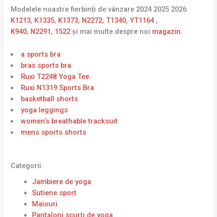
Modelele noastre fierbinți de vânzare 2024 2025 2026:
K1213
,
K1335
,
K1373
,
N2272
,
T1340
,
YT1164
,
K940
,
N2291
,
1522
și mai multe despre noi
magazin
.
a sports bra
bras sports bra
Ruxi T2248 Yoga Tee
Ruxi N1319 Sports Bra
basketball shorts
yoga leggings
women’s breathable tracksuit
mens sports shorts
Categorii:
Jambiere de yoga
Sutiene sport
Maiouri
Pantaloni scurți de yoga