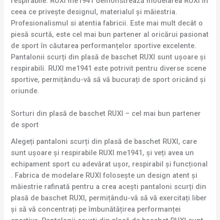
respirabile. RUXI me1941 demonstrează modelarea RUXI în
ceea ce privește designul, materialul și măiestria.
Profesionalismul si atentia fabricii. Este mai mult decât o
piesă scurtă, este cel mai bun partener al oricărui pasionat
de sport în căutarea performanțelor sportive excelente.
Pantalonii scurți din plasă de baschet RUXI sunt ușoare și
respirabili. RUXI me1941 este potrivit pentru diverse scene
sportive, permițându-vă să vă bucurați de sport oricând și
oriunde.
Sorturi din plasă de baschet RUXI – cel mai bun partener
de sport
Alegeți pantaloni scurți din plasă de baschet RUXI, care
sunt ușoare și respirabile RUXI me1941, și veți avea un
echipament sport cu adevărat ușor, respirabil și funcțional
. Fabrica de modelare RUXI folosește un design atent și
măiestrie rafinată pentru a crea acești pantaloni scurți din
plasă de baschet RUXI, permițându-vă să vă exercitați liber
și să vă concentrați pe îmbunătățirea performanței