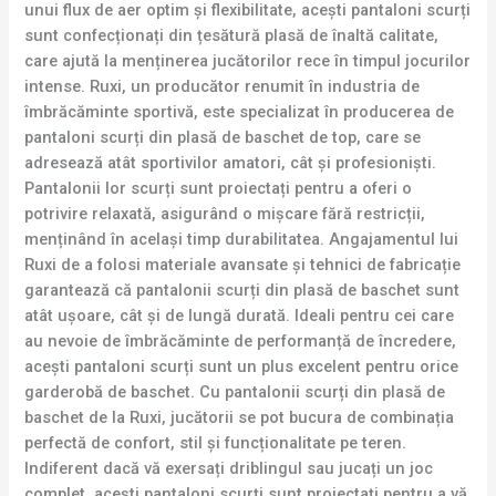
unui flux de aer optim și flexibilitate, acești pantaloni scurți
sunt confecționați din țesătură plasă de înaltă calitate,
care ajută la menținerea jucătorilor rece în timpul jocurilor
intense. Ruxi, un producător renumit în industria de
îmbrăcăminte sportivă, este specializat în producerea de
pantaloni scurți din plasă de baschet de top, care se
adresează atât sportivilor amatori, cât și profesioniști.
Pantalonii lor scurți sunt proiectați pentru a oferi o
potrivire relaxată, asigurând o mișcare fără restricții,
menținând în același timp durabilitatea. Angajamentul lui
Ruxi de a folosi materiale avansate și tehnici de fabricație
garantează că pantalonii scurți din plasă de baschet sunt
atât ușoare, cât și de lungă durată. Ideali pentru cei care
au nevoie de îmbrăcăminte de performanță de încredere,
acești pantaloni scurți sunt un plus excelent pentru orice
garderobă de baschet. Cu pantalonii scurți din plasă de
baschet de la Ruxi, jucătorii se pot bucura de combinația
perfectă de confort, stil și funcționalitate pe teren.
Indiferent dacă vă exersați driblingul sau jucați un joc
complet, acești pantaloni scurți sunt proiectați pentru a vă