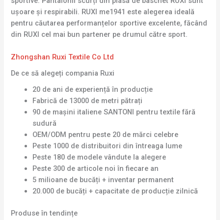
sportive. Pantalonii scurți din plasă de baschet RUXI sunt
ușoare și respirabili. RUXI me1941 este alegerea ideală
pentru căutarea performanțelor sportive excelente, făcând
din RUXI cel mai bun partener pe drumul către sport.
Zhongshan Ruxi Textile Co Ltd
De ce să alegeți compania Ruxi
20 de ani de experiență în producție
Fabrică de 13000 de metri pătrați
90 de mașini italiene SANTONI pentru textile fără
sudură
OEM/ODM pentru peste 20 de mărci celebre
Peste 1000 de distribuitori din întreaga lume
Peste 180 de modele vândute la alegere
Peste 300 de articole noi în fiecare an
5 milioane de bucăți + inventar permanent
20.000 de bucăți + capacitate de producție zilnică
Produse în tendințe