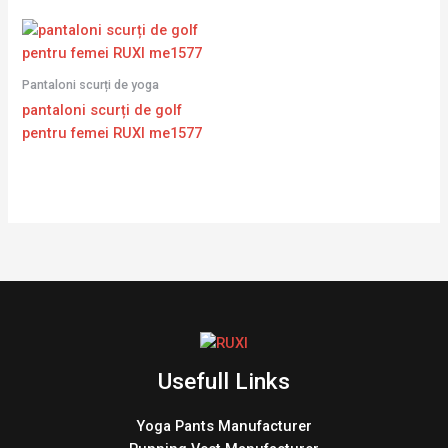
Pantaloni scurți de yoga
pantaloni scurți de golf
pentru femei RUXI me1577
Usefull Links
Yoga Pants Manufacturer