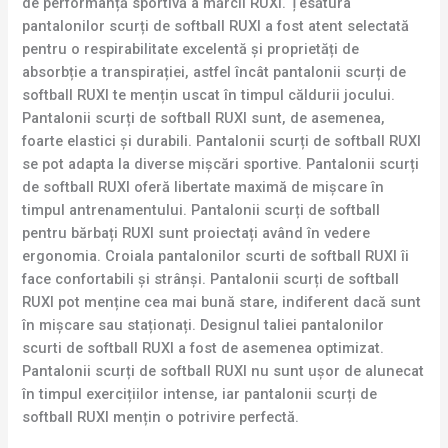
de performanță sportivă a mărcii RUXI. Țesătura
pantalonilor scurți de softball RUXI a fost atent selectată
pentru o respirabilitate excelentă și proprietăți de
absorbție a transpirației, astfel încât pantalonii scurți de
softball RUXI te mențin uscat în timpul căldurii jocului.
Pantalonii scurți de softball RUXI sunt, de asemenea,
foarte elastici și durabili. Pantalonii scurți de softball RUXI
se pot adapta la diverse mișcări sportive. Pantalonii scurți
de softball RUXI oferă libertate maximă de mișcare în
timpul antrenamentului. Pantalonii scurți de softball
pentru bărbați RUXI sunt proiectați având în vedere
ergonomia. Croiala pantalonilor scurti de softball RUXI îi
face confortabili și strânși. Pantalonii scurți de softball
RUXI pot menține cea mai bună stare, indiferent dacă sunt
în mișcare sau staționați. Designul taliei pantalonilor
scurti de softball RUXI a fost de asemenea optimizat.
Pantalonii scurți de softball RUXI nu sunt ușor de alunecat
în timpul exercițiilor intense, iar pantalonii scurți de
softball RUXI mențin o potrivire perfectă.