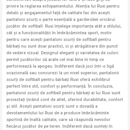
privire la reglarea echipamentului. Atenția lui Ruxi pentru
detalii și angajamentul față de calitate fac din acești
pantaloni scurți o parte esențială a garderobei oricărui
jucător de softball. Ruxi înțelege importanța atât a stilului,
cât și a funcționalității în îmbrăcămintea sport, motiv
pentru care acești pantaloni scurți de softball pentru
bărbați nu sunt doar practici, ci și atrăgătoare din punct
de vedere vizual. Designul elegant și varietatea de culori
permit jucătorilor să arate cel mai bine în timp ce
performează la apogeu. Indiferent dacă joci într-o ligă
ocazională sau concurezi la un nivel superior, pantalonii
scurți de softball pentru bărbați Ruxi oferă echilibrul
perfect între stil, confort și performanță. În concluzie,
pantalonii scurți de softball pentru bărbați ai lui Ruxi sunt
proiectați ținând cont de atlet, oferind durabilitate, confort
și stil. Acești pantaloni scurți sunt o dovadă a
devotamentului lui Ruxi de a produce îmbrăcăminte
sportivă de înaltă calitate, care să răspundă nevoilor
fiecărui jucător de pe teren. Indiferent dacă sunteți în