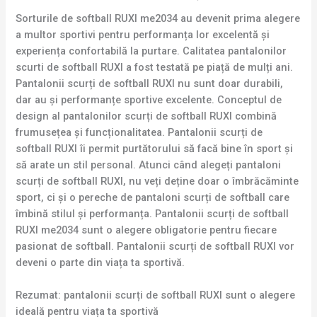
Sorturile de softball RUXI me2034 au devenit prima alegere
a multor sportivi pentru performanța lor excelentă și
experiența confortabilă la purtare. Calitatea pantalonilor
scurti de softball RUXI a fost testată pe piață de mulți ani.
Pantalonii scurți de softball RUXI nu sunt doar durabili,
dar au și performanțe sportive excelente. Conceptul de
design al pantalonilor scurți de softball RUXI combină
frumusețea și funcționalitatea. Pantalonii scurți de
softball RUXI îi permit purtătorului să facă bine în sport și
să arate un stil personal. Atunci când alegeți pantaloni
scurți de softball RUXI, nu veți deține doar o îmbrăcăminte
sport, ci și o pereche de pantaloni scurți de softball care
îmbină stilul și performanța. Pantalonii scurți de softball
RUXI me2034 sunt o alegere obligatorie pentru fiecare
pasionat de softball. Pantalonii scurți de softball RUXI vor
deveni o parte din viața ta sportivă.
Rezumat: pantalonii scurți de softball RUXI sunt o alegere
ideală pentru viața ta sportivă