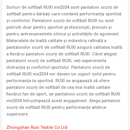
Sorturi de softball RUXI me2034 sunt pantaloni scurți de
softball pentru bărbați care combină performanța sportivă
și confortul. Pantalonii scurți de softball RUXI nu sunt
potriviti doar pentru sportivii profesioniști, precum și
pentru antrenamentele zilnice și activitățile de agrement.
Materialele de înaltă calitate și măiestria rafinată a
pantalonilor scurti de softball RUXI asigură calitatea înaltă
a fiecărui pantaloni scurți de softball RUXI. Când alegeți
pantalonii scurți de softball RUXI, veți experimenta
distracția și confortul sportului. Pantalonii scurți de
softball RUXI me2034 vor deveni un suport solid pentru
performanța ta sportivă. RUXI se angajează să ofere
pantaloni scurți de softball de cea mai înaltă calitate
fiecărui fan de sport, iar pantalonii scurți de softball RUXI
me2034 întruchipează acest angajament. Alege pantaloni
scurți de softball RUXI pentru performanțe atletice
superioare.
Zhongshan Ruxi Textile Co Ltd