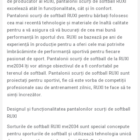
de producător al RUXI, pantalonii scurți de softball RUXI
excelează atât în funcționalitate, cât și în confort.
Pantalonii scurți de softball RUXI pentru bărbați folosesc
cea mai recentă tehnologie și materiale de înaltă calitate
pentru a vă asigura că vă bucurați de cea mai bună
performanță în sportul dvs. RUXI se bazează pe ani de
experiență în producție pentru a oferi cele mai potrivite
îmbrăcăminte de performanță sportivă pentru fiecare
pasionat de sport. Pantalonii scurți de softball de la RUXI
me2034 îți vor atinge obiectivul de a fi confortabil pe
terenul de softball. Pantalonii scurți de softball RUXI sunt
proiectați pentru sportivi, fie că este vorba de competiții
profesionale sau de antrenament zilnic, RUXI te face să te
simți încrezător.
Designul și funcționalitatea pantalonilor scurți de softball
RUXI
Sorturile de softball RUXI me2034 sunt special concepute
pentru sporturile de softball și utilizează tehnologia unică