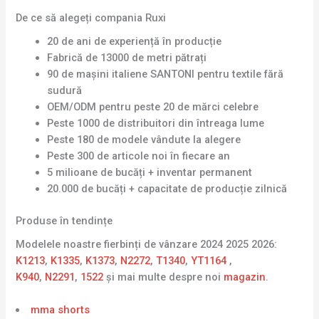
De ce să alegeți compania Ruxi
20 de ani de experiență în producție
Fabrică de 13000 de metri pătrați
90 de mașini italiene SANTONI pentru textile fără
sudură
OEM/ODM pentru peste 20 de mărci celebre
Peste 1000 de distribuitori din întreaga lume
Peste 180 de modele vândute la alegere
Peste 300 de articole noi în fiecare an
5 milioane de bucăți + inventar permanent
20.000 de bucăți + capacitate de producție zilnică
Produse în tendințe
Modelele noastre fierbinți de vânzare 2024 2025 2026:
K1213
,
K1335
,
K1373
,
N2272
,
T1340
,
YT1164
,
K940
,
N2291
,
1522
și mai multe despre noi
magazin
.
mma shorts