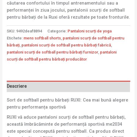
căutarea confortului în timpul antrenamentului sau a
performanței în ziua jocului, pantalonii scurți de softball
pentru bărbați de la Ruxi oferă rezultate pe toate fronturile.
SKU:
9492deaf8894
Categorie:
Pantaloni scurți de yoga
Etichete:
mens softball shorts
,
pantaloni scurți de softball pentru
bărbați
,
pantaloni scurți de softball pentru bărbați fabrică
,
pantaloni scurți de softball pentru bărbați furnizor
,
pantaloni
scurți de softball pentru bărbați producător
Descriere
Sort de softball pentru bărbați RUXI: Cea mai bună alegere
pentru performanța sportivă
RUXI vă aduce pantaloni scurți de softball pentru bărbați,
această îmbrăcăminte de performanță sportivă me2034
este special concepută pentru softball. Ca produs direct