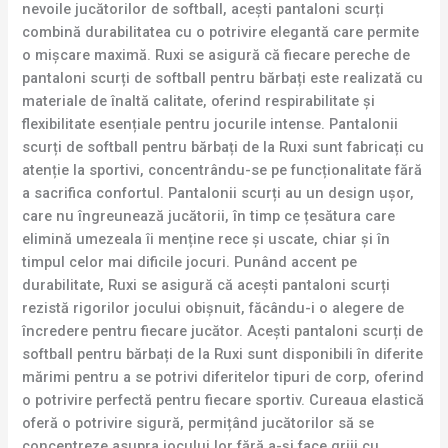
nevoile jucătorilor de softball, acești pantaloni scurți
combină durabilitatea cu o potrivire elegantă care permite
o mișcare maximă. Ruxi se asigură că fiecare pereche de
pantaloni scurți de softball pentru bărbați este realizată cu
materiale de înaltă calitate, oferind respirabilitate și
flexibilitate esențiale pentru jocurile intense. Pantalonii
scurți de softball pentru bărbați de la Ruxi sunt fabricați cu
atenție la sportivi, concentrându-se pe funcționalitate fără
a sacrifica confortul. Pantalonii scurți au un design ușor,
care nu îngreunează jucătorii, în timp ce țesătura care
elimină umezeala îi menține rece și uscate, chiar și în
timpul celor mai dificile jocuri. Punând accent pe
durabilitate, Ruxi se asigură că acești pantaloni scurți
rezistă rigorilor jocului obișnuit, făcându-i o alegere de
încredere pentru fiecare jucător. Acești pantaloni scurți de
softball pentru bărbați de la Ruxi sunt disponibili în diferite
mărimi pentru a se potrivi diferitelor tipuri de corp, oferind
o potrivire perfectă pentru fiecare sportiv. Cureaua elastică
oferă o potrivire sigură, permițând jucătorilor să se
concentreze asupra jocului lor fără a-și face griji cu