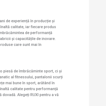
ni de experiență în producție și
altă calitate, iar fiecare produs
i îmbrăcămintea de performanță
bricii și capacitățile de inovare.
 produse care sunt mai în
o piesă de îmbrăcăminte sport, ci și
atic al fitnessului, pantalonii scurți
țe mai bune în sport, arătând în
naltă calitate pentru performanță
ă dovadă. Alegeți RUXI pentru a vă