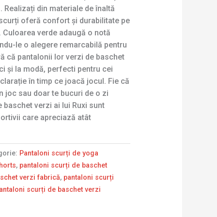
. Realizați din materiale de înaltă
 scurți oferă confort și durabilitate pe
ui. Culoarea verde adaugă o notă
ându-le o alegere remarcabilă pentru
ră că pantalonii lor verzi de baschet
ci și la modă, perfecti pentru cei
larație în timp ce joacă jocul. Fie că
un joc sau doar te bucuri de o zi
e baschet verzi ai lui Ruxi sunt
ortivii care apreciază atât
gorie:
Pantaloni scurți de yoga
horts
,
pantaloni scurți de baschet
schet verzi fabrică
,
pantaloni scurți
antaloni scurți de baschet verzi