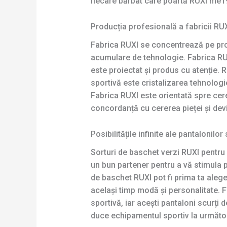
fiecare bărbat care poartă RUXI me19
Producția profesională a fabricii RU
Fabrica RUXI se concentrează pe prod
acumulare de tehnologie. Fabrica RUX
este proiectat și produs cu atenție.
sportivă este cristalizarea tehnologie
Fabrica RUXI este orientată spre cere
concordanță cu cererea pieței și dev
Posibilitățile infinite ale pantalonilo
Sorturi de baschet verzi RUXI pentru
un bun partener pentru a vă stimula po
de baschet RUXI pot fi prima ta alege
același timp modă și personalitate. 
sportivă, iar acești pantaloni scurț
duce echipamentul sportiv la următor