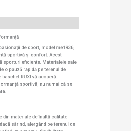
rformanță
 pasionații de sport, model me1936,
ță sportivă și confort. Acest
 sporturi eficiente. Materialele sale
 de o pauză rapidă pe terenul de
de baschet RUXI vă acoperă.
rformanță sportivă, nu numai că se
te.
din materiale de înaltă calitate
t dacă sărind, alergând pe terenul de