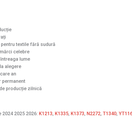
ducție
ați
pentru textile fără sudură
mărci celebre
n întreaga lume
la alegere
ecare an
ar permanent
de producție zilnică
re 2024 2025 2026:
K1213
,
K1335
,
K1373
,
N2272
,
T1340
,
YT11