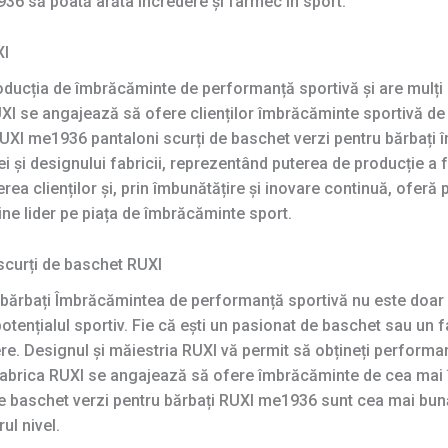
36 să poată arăta încredere și farmec în sport.
XI
ucția de îmbrăcăminte de performanță sportivă și are mulți a
I se angajează să ofere clienților îmbrăcăminte sportivă de în
 RUXI me1936 pantaloni scurți de baschet verzi pentru bărbaț
i și designului fabricii, reprezentând puterea de producție a fa
rea clienților și, prin îmbunătățire și inovare continuă, oferă
ine lider pe piața de îmbrăcăminte sport.
r scurți de baschet RUXI
 bărbați Îmbrăcămintea de performanță sportivă nu este doar 
tențialul sportiv. Fie că ești un pasionat de baschet sau un fan
re. Designul și măiestria RUXI vă permit să obțineți performan
Fabrica RUXI se angajează să ofere îmbrăcăminte de cea mai î
i de baschet verzi pentru bărbați RUXI me1936 sunt cea mai bun
ul nivel.