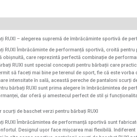
bați RUXI – alegerea supremă de îmbrăcăminte sportivă de pe
ați RUXI Îmbrăcăminte de performanță sportivă, croită pentru
 obișnuită, care reprezintă perfectă combinație de performan
rbați RUXI sunt special conceputi pentru bărbații care practică
ermit să faceți mai bine pe terenul de sport, fie că este vorba
re intensitate în sală, această pereche de pantaloni scurți 
entru bărbați RUXI sunt prima alegere în îmbrăcămintea de pe
manței, dar oferă și amestecul perfect de stil și funcționalita
 scurți de baschet verzi pentru bărbați RUXI
ați RUXI Îmbrăcămintea de performanță sportivă sunt fabricate 
confortul. Designul ușor face mișcarea mai flexibilă. Indiferen