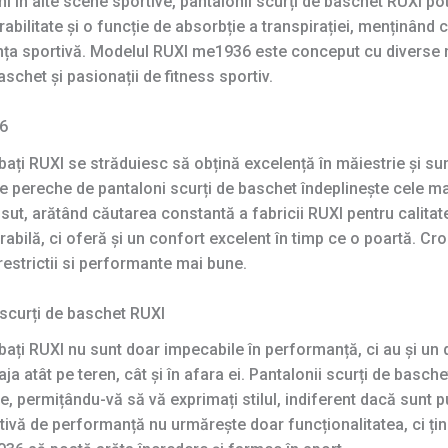
în alte scene sportive, pantalonii scurți de baschet RUXI pot o
bilitate și o funcție de absorbție a transpirației, menținând co
nța sportivă. Modelul RUXI me1936 este conceput cu diverse ne
schet și pasionații de fitness sportiv.
36
bați RUXI se străduiesc să obțină excelență în măiestrie și sun
re pereche de pantaloni scurți de baschet îndeplinește cele mai
 cusut, arătând căutarea constantă a fabricii RUXI pentru calit
abilă, ci oferă și un confort excelent în timp ce o poartă. Cr
strictii si performante mai bune.
r scurți de baschet RUXI
rbați RUXI nu sunt doar impecabile în performanță, ci au și un
raja atât pe teren, cât și în afara ei. Pantalonii scurți de basc
, permițându-vă să vă exprimați stilul, indiferent dacă sunt pu
vă de performanță nu urmărește doar funcționalitatea, ci ține 