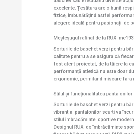
baschet sau efectuând diverse acțiuni 
excelente. Țesătura are o bună respira
fizice, îmbunătățind astfel performa
alegere ideală pentru pasionații de ba
Meșteșugul rafinat de la RUXI me19
Sorturile de baschet verzi pentru băr
calitate pentru a se asigura că fieca
fost atent proiectat, de la tăiere la
performanță atletică nu este doar dur
ergonomic, permitand miscare fara re
Stilul și funcționalitatea pantalonilo
Sorturile de baschet verzi pentru bă
vibrant al pantalonilor scurti va încu
stilul îmbrăcămintei sportive moderne
Designul RUXI de îmbrăcăminte sporti