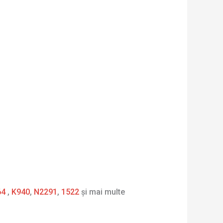
64
,
K940
,
N2291
,
1522
și mai multe