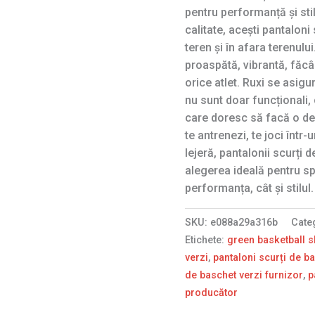
pentru performanță și stil
calitate, acești pantaloni
teren și în afara terenul
proaspătă, vibrantă, făc
orice atlet. Ruxi se asigu
nu sunt doar funcționali, 
care doresc să facă o dec
te antrenezi, te joci într-
lejeră, pantalonii scurți d
alegerea ideală pentru sp
performanța, cât și stilul.
SKU:
e088a29a316b
Cate
Etichete:
green basketball s
verzi
,
pantaloni scurți de ba
de baschet verzi furnizor
,
p
producător