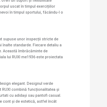
feri un suport și flexibilitate
rpul uscat în timpul exercițiilor
voi în timpul sportului, făcându-l o
t supuse unor inspecții stricte de
 înalte standarde. Fiecare detaliu a
ate. Această îmbrăcăminte de
oiala lui RUXI me1936 este proiectata
 design elegant. Designul verde
het RUXI combină funcționalitatea și
rtati cu adidași sau pantofi casual.
cont și de estetică, astfel încât