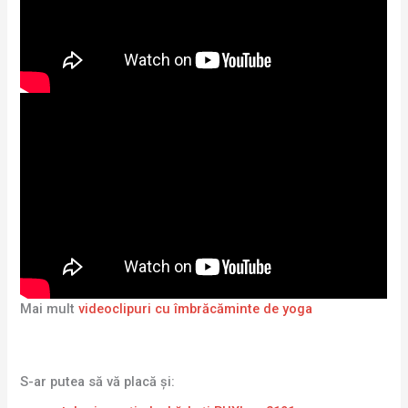
Mai mult
videoclipuri cu îmbrăcăminte de yoga
S-ar putea să vă placă și: