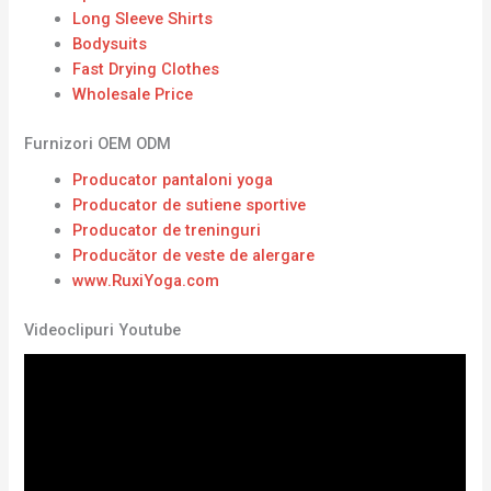
Long Sleeve Shirts
Bodysuits
Fast Drying Clothes
Wholesale Price
Furnizori OEM ODM
Producator pantaloni yoga
Producator de sutiene sportive
Producator de treninguri
Producător de veste de alergare
www.RuxiYoga.com
Videoclipuri Youtube