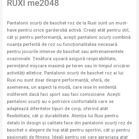
RUXI me2048
Pantalonii scurți de baschet roz de la Ruxi sunt un must-
have pentru orice garderobă activă. Creați atât pentru stil,
cât și pentru performanță, acești pantaloni scurți combină
nuanța perfectă de roz cu funcționalitatea necesară
pentru jocurile intense de baschet sau antrenamentele
ocazionale. Țesătura ușoară asigură respirabilitate,
permițând mișcare maximă pe teren sau în timpul oricărei
activități atletice. Pantalonii scurți de baschet roz ai lui
Ruxi nu sunt doar despre performanță; oferă, de
asemenea, un aspect la modă, care iese în evidență
indiferent dacă faci sport sau faci comisioane. Acești
pantaloni scurți au o potrivire confortabilă care se
adaptează diferitelor tipuri de corp, oferind atât
flexibilitate, cât și durabilitate. Atenția lui Ruxi pentru
detalii în design și calitate face din pantalonii scurți roz de
baschet o alegere de top atât pentru sportivi, cât și pentru
pasionații de fitness. Ideali pentru cei care apreciaza atat