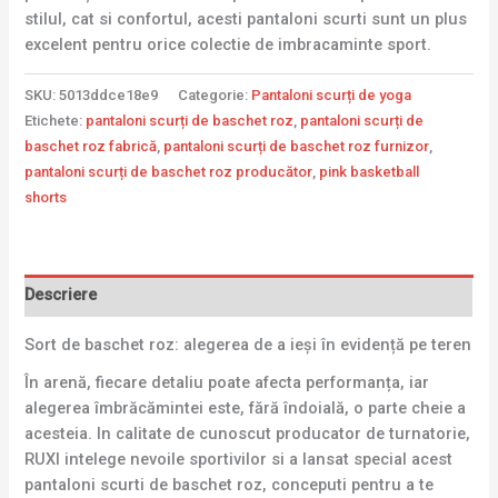
stilul, cat si confortul, acesti pantaloni scurti sunt un plus
excelent pentru orice colectie de imbracaminte sport.
SKU:
5013ddce18e9
Categorie:
Pantaloni scurți de yoga
Etichete:
pantaloni scurți de baschet roz
,
pantaloni scurți de
baschet roz fabrică
,
pantaloni scurți de baschet roz furnizor
,
pantaloni scurți de baschet roz producător
,
pink basketball
shorts
Descriere
Sort de baschet roz: alegerea de a ieși în evidență pe teren
În arenă, fiecare detaliu poate afecta performanța, iar
alegerea îmbrăcămintei este, fără îndoială, o parte cheie a
acesteia. In calitate de cunoscut producator de turnatorie,
RUXI intelege nevoile sportivilor si a lansat special acest
pantaloni scurti de baschet roz, conceputi pentru a te