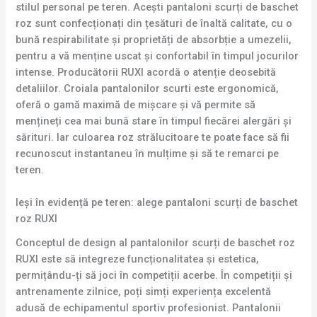
stilul personal pe teren. Acești pantaloni scurți de baschet
roz sunt confecționați din țesături de înaltă calitate, cu o
bună respirabilitate și proprietăți de absorbție a umezelii,
pentru a vă menține uscat și confortabil în timpul jocurilor
intense. Producătorii RUXI acordă o atenție deosebită
detaliilor. Croiala pantalonilor scurti este ergonomică,
oferă o gamă maximă de mișcare și vă permite să
mențineți cea mai bună stare în timpul fiecărei alergări și
sărituri. Iar culoarea roz strălucitoare te poate face să fii
recunoscut instantaneu în mulțime și să te remarci pe
teren.
Ieși în evidență pe teren: alege pantaloni scurți de baschet
roz RUXI
Conceptul de design al pantalonilor scurți de baschet roz
RUXI este să integreze funcționalitatea și estetica,
permițându-ți să joci în competiții acerbe. În competiții și
antrenamente zilnice, poți simți experiența excelentă
adusă de echipamentul sportiv profesionist. Pantalonii