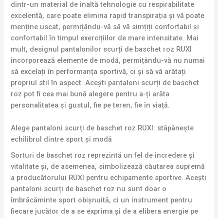
dintr-un material de înaltă tehnologie cu respirabilitate
excelentă, care poate elimina rapid transpirația și vă poate
menține uscat, permițându-vă să vă simțiți confortabil și
confortabil în timpul exercițiilor de mare intensitate. Mai
mult, designul pantalonilor scurți de baschet roz RUXI
încorporează elemente de modă, permițându-vă nu numai
să excelați în performanța sportivă, ci și să vă arătați
propriul stil în aspect. Acești pantaloni scurți de baschet
roz pot fi cea mai bună alegere pentru a-ți arăta
personalitatea și gustul, fie pe teren, fie în viață.
Alege pantaloni scurți de baschet roz RUXI: stăpânește
echilibrul dintre sport și modă
Sorturi de baschet roz reprezintă un fel de încredere și
vitalitate și, de asemenea, simbolizează căutarea supremă
a producătorului RUXI pentru echipamente sportive. Acești
pantaloni scurți de baschet roz nu sunt doar o
îmbrăcăminte sport obișnuită, ci un instrument pentru
fiecare jucător de a se exprima și de a elibera energie pe