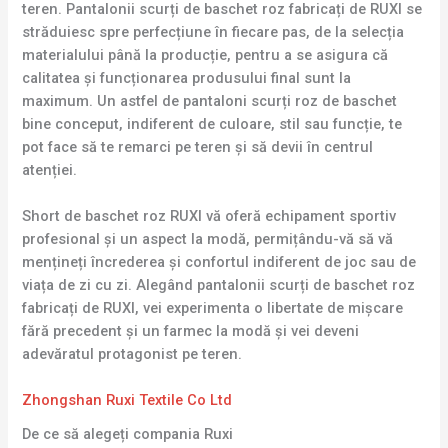
teren. Pantalonii scurți de baschet roz fabricați de RUXI se
străduiesc spre perfecțiune în fiecare pas, de la selecția
materialului până la producție, pentru a se asigura că
calitatea și funcționarea produsului final sunt la
maximum. Un astfel de pantaloni scurți roz de baschet
bine conceput, indiferent de culoare, stil sau funcție, te
pot face să te remarci pe teren și să devii în centrul
atenției.
Short de baschet roz RUXI vă oferă echipament sportiv
profesional și un aspect la modă, permițându-vă să vă
mențineți încrederea și confortul indiferent de joc sau de
viața de zi cu zi. Alegând pantalonii scurți de baschet roz
fabricați de RUXI, vei experimenta o libertate de mișcare
fără precedent și un farmec la modă și vei deveni
adevăratul protagonist pe teren.
Zhongshan Ruxi Textile Co Ltd
De ce să alegeți compania Ruxi