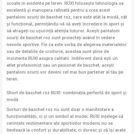
scoate in evidenta pe teren. RUXI folosește tehnologia sa
excelentă și manopera rafinată pentru a crea acest
pantaloni scurți de baschet roz, care este atât la modă, cât
și funcțional, permițându-vă să aveți încredere în sport și
să atrageți cu ușurință atenția tuturor. Acești pantaloni
scurți de baschet roz sunt proiectați având în vedere
nevoile sportive. Fie ca este vorba de alegerea materialelor
sau de detaliile de croitorie, acestea sunt pline de
insistenta RUXI asupra calitatii. Indiferent dacă ești un
atlet profesionist sau un pasionat de baschet, acești
pantaloni scurți vor deveni cel mai bun partener al tău pe
teren.
Short de baschet roz RUXI: combinația perfectă de sport și
modă
Sorturi de baschet roz nu sunt doar o manifestare a
funcționalității, ci și un simbol al modei. RUXI înțelege că
cerințele vestimentare ale sportivilor moderni nu se
limitează la confort și durabilitate, ci doresc și să își arate