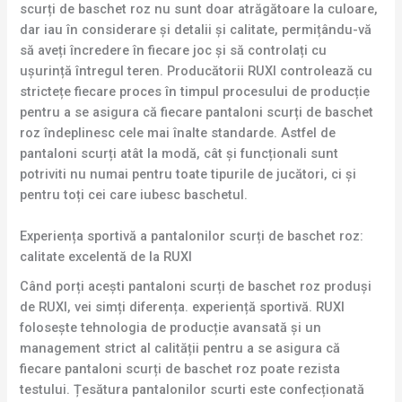
scurți de baschet roz nu sunt doar atrăgătoare la culoare,
dar iau în considerare și detalii și calitate, permițându-vă
să aveți încredere în fiecare joc și să controlați cu
ușurință întregul teren. Producătorii RUXI controlează cu
strictețe fiecare proces în timpul procesului de producție
pentru a se asigura că fiecare pantaloni scurți de baschet
roz îndeplinesc cele mai înalte standarde. Astfel de
pantaloni scurți atât la modă, cât și funcționali sunt
potriviti nu numai pentru toate tipurile de jucători, ci și
pentru toți cei care iubesc baschetul.
Experiența sportivă a pantalonilor scurți de baschet roz:
calitate excelentă de la RUXI
Când porți acești pantaloni scurți de baschet roz produși
de RUXI, vei simți diferența. experiență sportivă. RUXI
folosește tehnologia de producție avansată și un
management strict al calității pentru a se asigura că
fiecare pantaloni scurți de baschet roz poate rezista
testului. Țesătura pantalonilor scurti este confecționată