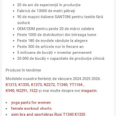
20 de ani de experiență în producție
Fabrică de 13000 de metri pătrați
90 de mașini italiene SANTONI pentru textile fără
sudură
OEM/ODM pentru peste 20 de mărci celebre
Peste 1000 de distribuitori din întreaga lume
Peste 180 de modele vândute la alegere
Peste 300 de articole noi în fiecare an
5 milioane de bucăți + inventar permanent
20.000 de bucăți + capacitate de producție zilnică
Produse în tendințe
Modelele noastre fierbinți de vânzare 2024 2025 2026:
K1213
,
K1335
,
K1373
,
N2272
,
T1340
,
YT1164
,
K940
,
N2291
,
1522
și mai multe despre noi
magazin
.
yoga pants for women
female workout shorts
gym bra and sportsbras Ruxi T1340 K1335