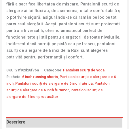
fără a sacrifica libertatea de mișcare. Pantalonii scurți de
alergare ai lui Ruxi au, de asemenea, o talie confortabilă și
o potrivire sigură, asigurându-se că rămân pe loc pe tot
parcursul alergării. Acești pantaloni scurți sunt proiectați
pentru a fi versatili, oferind amestecul perfect de
funcționalitate și stil pentru alergătorii de toate nivelurile.
Indiferent dacă porniți pe pistă sau pe traseu, pantalonii
scurți de alergare de 6 inci de la Ruxi sunt alegerea
potrivită pentru performanță și confort.
SKU:
21f92d28f7ba
Categorie:
Pantaloni scurți de yoga
Etichete:
6 inch running shorts
,
Pantaloni scurți de alergare de 6
inch
,
Pantaloni scurți de alergare de 6 inch fabrică
,
Pantaloni
scurți de alergare de 6 inch furnizor
,
Pantaloni scurți de
alergare de 6 inch producător
Descriere