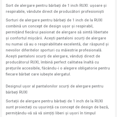
Sort de alergare pentru bărbați de 1 inch RUXI: ușoare și
respirabile, vândute direct de producători profesioniști
Sorturi de alergare pentru bărbați de 1 inch de la RUXI
combină un concept de design ușor și respirabil,
permițând fiecărui pasionat de alergare să simtă libertate
și confortul mișcării. Acești pantaloni scurți de alergare
nu numai că au o respirabilitate excelentă, dar răspund și
nevoilor diferitelor sporturi cu măiestrie profesională.
Acești pantaloni scurți de alergare, vânduți direct de
producătorul RUXI, îmbină perfect calitatea înaltă cu
prețurile accesibile, făcându-i o alegere obligatorie pentru
fiecare bărbat care iubește alergatul.
Designul ușor al pantalonilor scurți de alergare pentru
bărbați RUXI
Sortații de alergare pentru bărbați de 1 inch de la RUXI
sunt proiectați cu ușurință ca concept de design de bază,
permițându-vă să vă simțiți liberi și ușori în timpul