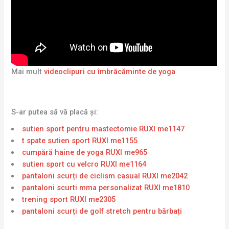
Mai mult
videoclipuri cu îmbrăcăminte de yoga
S-ar putea să vă placă și:
sutien sport pentru mastectomie RUXI me1147
t spate sutien sport RUXI me1155
cumpără haine de yoga RUXI me965
sutien sport cu velcro RUXI me1164
pantaloni scurți de ciclism casual RUXI me2042
pantaloni scurti mma personalizat RUXI me1810
trening sport RUXI me2305
pantaloni scurți de golf stretch pentru bărbați