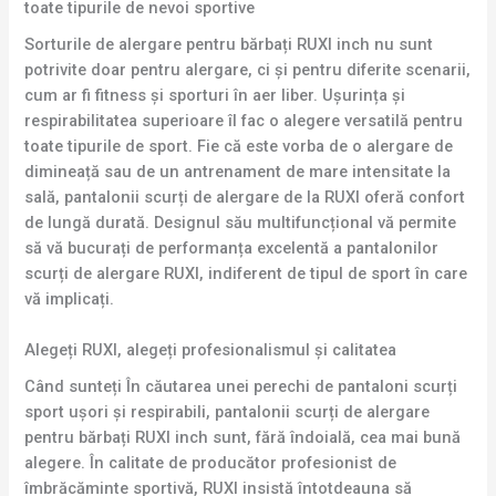
toate tipurile de nevoi sportive
Sorturile de alergare pentru bărbați RUXI inch nu sunt
potrivite doar pentru alergare, ci și pentru diferite scenarii,
cum ar fi fitness și sporturi în aer liber. Ușurința și
respirabilitatea superioare îl fac o alegere versatilă pentru
toate tipurile de sport. Fie că este vorba de o alergare de
dimineață sau de un antrenament de mare intensitate la
sală, pantalonii scurți de alergare de la RUXI oferă confort
de lungă durată. Designul său multifuncțional vă permite
să vă bucurați de performanța excelentă a pantalonilor
scurți de alergare RUXI, indiferent de tipul de sport în care
vă implicați.
Alegeți RUXI, alegeți profesionalismul și calitatea
Când sunteți În căutarea unei perechi de pantaloni scurți
sport ușori și respirabili, pantalonii scurți de alergare
pentru bărbați RUXI inch sunt, fără îndoială, cea mai bună
alegere. În calitate de producător profesionist de
îmbrăcăminte sportivă, RUXI insistă întotdeauna să