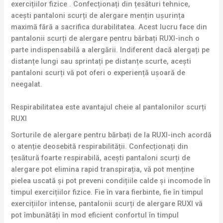
exercițiilor fizice . Confecționați din țesături tehnice,
acești pantaloni scurți de alergare mențin ușurința
maximă fără a sacrifica durabilitatea. Acest lucru face din
pantalonii scurți de alergare pentru bărbați RUXI-inch o
parte indispensabilă a alergării. Indiferent dacă alergați pe
distanțe lungi sau sprintați pe distanțe scurte, acești
pantaloni scurți vă pot oferi o experiență ușoară de
neegalat.
Respirabilitatea este avantajul cheie al pantalonilor scurți
RUXI
Sorturile de alergare pentru bărbați de la RUXI-inch acordă
o atenție deosebită respirabilității. Confecționați din
țesătură foarte respirabilă, acești pantaloni scurți de
alergare pot elimina rapid transpirația, vă pot menține
pielea uscată și pot preveni condițiile calde și incomode în
timpul exercițiilor fizice. Fie în vara fierbinte, fie în timpul
exercițiilor intense, pantalonii scurți de alergare RUXI vă
pot îmbunătăți în mod eficient confortul în timpul