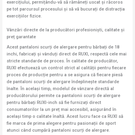
exercițiului, permițându-vă să rămâneți uscat și răcoros
pe tot parcursul procesului și să vă bucurați de distracția
exercițiilor fizice.
Vânzări directe de la producători profesioniști, calitate și
preț garantate
Acest pantaloni scurți de alergare pentru bărbați de 18
inchi, fabricați și vânduți direct de RUXI, respectă cele mai
stricte standarde de proces. În calitate de producător,
RUXI efectuează un control strict al calității pentru fiecare
proces de producție pentru a se asigura că fiecare piesă
de pantaloni scurți de alergare îndeplinește standarde
înalte. În același timp, modelul de vânzare directă al
producătorului permite ca pantalonii scurți de alergare
pentru bărbați RUXI-inch să fie furnizați direct
consumatorilor la un preț mai accesibil, asigurând în
același timp o calitate înaltă. Acest lucru face ca RUXI să
fie marca de prima alegere pentru pasionații de sport
atunci când cumpără pantaloni scurți de alergare.