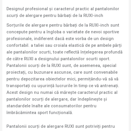
Designul profesional și caracterul practic al pantalonilor
scurți de alergare pentru bărbați de la RUXI-inch
Sorțurile de alergare pentru bărbați de la RUXI-inch sunt
concepute pentru a îngloba o varietate de nevoi sportive
profesionale, indiferent dacă este vorba de un design
confortabil. a taliei sau croiala elastică de pe ambele părți
ale pantalonilor scurti, toate reflectă înțelegerea profundă
de către RUXI a designului pantalonilor scurti sport.
Pantalonii scurți de la RUXI sunt, de asemenea, special
proiectați, cu buzunare ascunse, care sunt convenabile
pentru depozitarea obiectelor mici, permițându-vă să vă
transportați cu ușurință lucrurile în timp ce vă antrenați.
Acest design nu numai că mărește caracterul practic al
pantalonilor scurți de alergare, dar îndeplinește și
standardele înalte ale consumatorilor pentru
îmbrăcămintea sport funcțională.
Pantalonii scurți de alergare RUXI sunt potriviți pentru