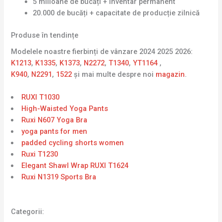
5 milioane de bucăți + inventar permanent
20.000 de bucăți + capacitate de producție zilnică
Produse în tendințe
Modelele noastre fierbinți de vânzare 2024 2025 2026:
K1213
,
K1335
,
K1373
,
N2272
,
T1340
,
YT1164
,
K940
,
N2291
,
1522
și mai multe despre noi
magazin
.
RUXI T1030
High-Waisted Yoga Pants
Ruxi N607 Yoga Bra
yoga pants for men
padded cycling shorts women
Ruxi T1230
Elegant Shawl Wrap RUXI T1624
Ruxi N1319 Sports Bra
Categorii: