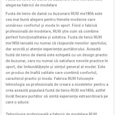
alegerea fabricii de modelare
Fusta de tenis de damă cu buzunare RUXI me1856 este
cea mai bună alegere pentru femeile moderne care
urmăresc confortul și moda în sport. Fiind o fabrică
profesională de modelare, RUXI știe cum să combine
perfect funcționalitatea și estetica. Fusta de tenis RUXI
me1856 lansată nu numai că răspunde nevoilor sportului,
dar acordă și atenție experienței purtătorului. Această
fustă de tenis de damă este echipată cu un design practic
de buzunar, care nu numai că satisface nevoile practice în
sport, dar îmbunătățește și simțul general al modei. Este
un produs de înaltă calitate care combină confortul,
caracterul practic și moda. Fabrica RUXI folosește
tehnologia sa profesională de creare a modelelor pentru a
crea această populară fustă de tenis RUXI me1856, astfel
încât fiecare purtător să simtă experiența extraordinară pe
care o aduce.
Tehnologia profesională a fabricii de modelare RUXI