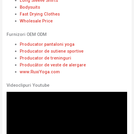
Long Sleeve Shirts
Bodysuits
Fast Drying Clothes
Wholesale Price
Furnizori OEM ODM
Producator pantaloni yoga
Producator de sutiene sportive
Producator de treninguri
Producător de veste de alergare
www.RuxiYoga.com
Videoclipuri Youtube