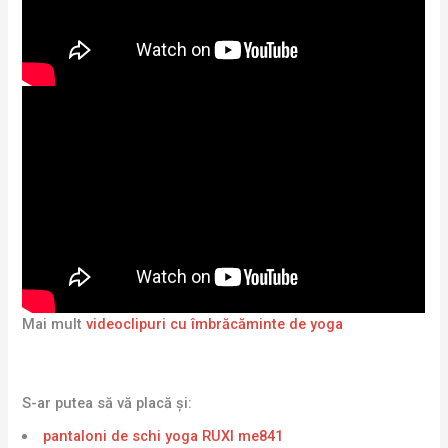
Mai mult
videoclipuri cu îmbrăcăminte de yoga
S-ar putea să vă placă și:
pantaloni de schi yoga RUXI me841