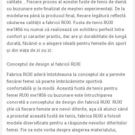
calitate. . Fiecare proces al acestei fuste de tenis de damă
cu buzunare este finalizat de meșteri experimentați. De la
modelarea până la produsul final, fiecare legătură reflectă
căutarea calității a fabricii RUXI. Fusta de tenis RUXI
me1856 nu numai că realizează un echilibru perfect între
confort și caracter practic, dar are și durabilitate de lungă
durată, făcând-o o alegere ideală pentru femeile din sport
și din viața de zi cu zi.
Conceptul de design al fabricii RUXI
Fabrica RUXI aderă întotdeauna la conceptul de a permite
fiecărei femei să poarte îmbrăcăminte sportivă
confortabilă și la modă. Această fustă de tenis pentru
femei RUXI me1856 cu buzunare este întruchiparea
concretă a conceptului de design din fabrică RUXI. RUXI
știe că fiecare femeie are nevoi diferite, așa că atunci când
a proiectat această fustă de tenis, fabrica RUXI a folosit
modele diversificate pentru a răspunde nevoilor diferitelor
femei. Fie ca este vorba despre alegerea materialului,