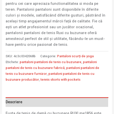
pentru cei care apreciaza functionalitatea si moda pe
teren. Pantalonii pantaloni sunt disponibile în diferite
culori și modele, satisfăcând diferite gusturi, păstrând în
același timp angajamentul mărcii față de calitate. Fie că
ești un atlet profesionist sau un jucător ocazional,
pantalonii pantaloni de tenis Ruxi cu buzunare oferă
amestecul perfect de stil și utilitate, făcându-le un must-
have pentru orice pasionat de tenis.
SKU:
4c3c0342068b
Categorie:
Pantaloni scurți de yoga
Etichete:
pantaloni pantaloni de tenis cu buzunare
,
pantaloni
pantaloni de tenis cu buzunare fabrică
,
pantaloni pantaloni de
tenis cu buzunare furnizor
,
pantaloni pantaloni de tenis cu
buzunare producător
,
tennis skorts with pockets
Descriere
Fusta de tenis de damă cu buzunare RUXI me1856 este