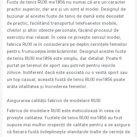
Fusta de tenis RUXI me1856 nu numai că are un caracter
practic superior, dar are și un simț al modei. Designul de
buzunar al acestei fuste de tenis de damă este deosebit
de practic, facilitând transportul telefoanelor mobile,
cheilor și altor obiecte personale, făcând procesul de
exercițiu mai relaxat. În ceea ce privește sensul modei,
fabrica RUXI ia în considerare pe deplin cerințele femeilor
pentru frumusețea îmbrăcămintei. Designul acestei fuste
de tenis RUXI me1856 este simplu, dar detaliat. Poate fi
purtat pe terenul de sport sau potrivit pentru ieșirile
zilnice. Indiferent dacă este asociată cu o vestă sport sau
un top casual, această fustă de tenis RUXI me1856 poate
arăta vitalitatea și încrederea femeilor.
Asigurarea calității fabricii de modelare RUXI
Fabrica de modelare RUXI este meticuloasă în ceea ce
privește calitatea. Fustele de tenis RUXI me1856 au fost
supuse mai multor inspecții de calitate pentru a se asigura
că fiecare fustă îndeplinește standarde înalte de cerințe de