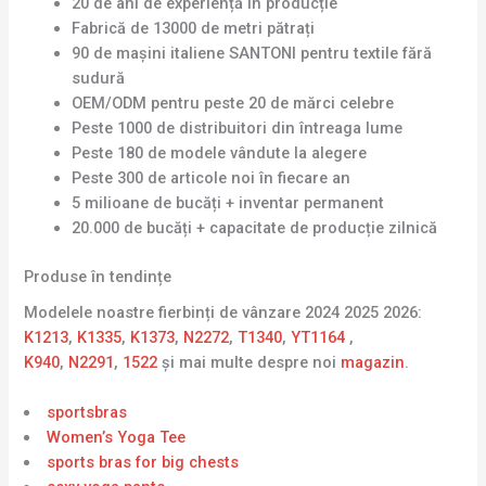
20 de ani de experiență în producție
Fabrică de 13000 de metri pătrați
90 de mașini italiene SANTONI pentru textile fără
sudură
OEM/ODM pentru peste 20 de mărci celebre
Peste 1000 de distribuitori din întreaga lume
Peste 180 de modele vândute la alegere
Peste 300 de articole noi în fiecare an
5 milioane de bucăți + inventar permanent
20.000 de bucăți + capacitate de producție zilnică
Produse în tendințe
Modelele noastre fierbinți de vânzare 2024 2025 2026:
K1213
,
K1335
,
K1373
,
N2272
,
T1340
,
YT1164
,
K940
,
N2291
,
1522
și mai multe despre noi
magazin
.
sportsbras
Women’s Yoga Tee
sports bras for big chests