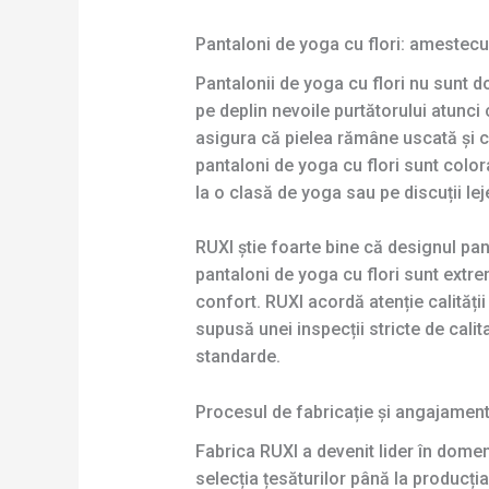
Pantaloni de yoga cu flori: amestecu
Pantalonii de yoga cu flori nu sunt d
pe deplin nevoile purtătorului atunci 
asigura că pielea rămâne uscată și con
pantaloni de yoga cu flori sunt colora
la o clasă de yoga sau pe discuții lej
RUXI știe foarte bine că designul pant
pantaloni de yoga cu flori sunt extre
confort. RUXI acordă atenție calității 
supusă unei inspecții stricte de cali
standarde.
Procesul de fabricație și angajamentu
Fabrica RUXI a devenit lider în domen
selecția țesăturilor până la producți