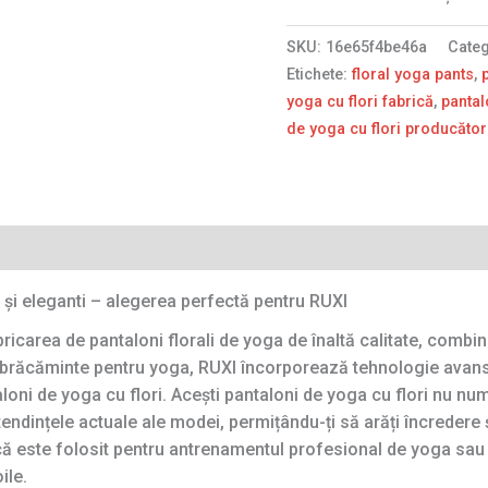
SKU:
16e65f4be46a
Cate
Etichete:
floral yoga pants
,
yoga cu flori fabrică
,
pantal
de yoga cu flori producător
i și eleganti – alegerea perfectă pentru RUXI
icarea de pantaloni florali de yoga de înaltă calitate, combin
îmbrăcăminte pentru yoga, RUXI încorporează tehnologie avansa
aloni de yoga cu flori. Acești pantaloni de yoga cu flori nu n
și tendințele actuale ale modei, permițându-ți să arăți încrede
dacă este folosit pentru antrenamentul profesional de yoga sa
ile.