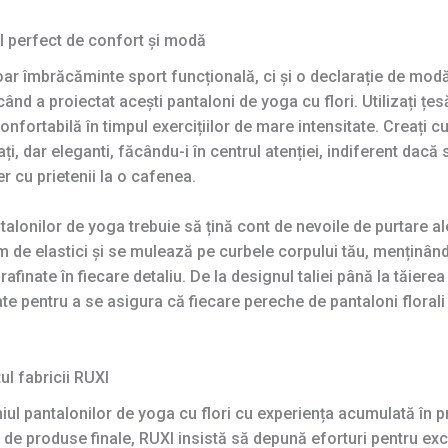
l perfect de confort și modă
oar îmbrăcăminte sport funcțională, ci și o declarație de modă
când a proiectat acești pantaloni de yoga cu flori. Utilizați țes
fortabilă în timpul exercițiilor de mare intensitate. Creați cu
ți, dar eleganti, făcându-i în centrul atenției, indiferent dac
er cu prietenii la o cafenea.
alonilor de yoga trebuie să țină cont de nevoile de purtare ale 
m de elastici și se mulează pe curbele corpului tău, menținând 
rafinate în fiecare detaliu. De la designul taliei până la tăierea
tate pentru a se asigura că fiecare pereche de pantaloni florali
l fabricii RUXI
iul pantalonilor de yoga cu flori cu experiența acumulată în pr
a de produse finale, RUXI insistă să depună eforturi pentru exc