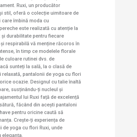
nament. Ruxi, un producător
i stil, oferă o colecție uimitoare de
ri care îmbină moda cu
pereche este realizată cu atenție la
 și durabilitate pentru fiecare
și respirabilă vă menține răcoros în
tense, în timp ce modelele florale
e culoare rutinei dvs. de
acă sunteți la sală, la o clasă de
 relaxată, pantalonii de yoga cu flori
orice ocazie. Designul cu talie înaltă
are, susținându-ți nucleul și
ajamentul lui Ruxi față de excelență
usătură, făcând din acești pantaloni
-have pentru oricine caută să
anța. Crește-ți experiența de
 de yoga cu flori Ruxi, unde
u eleganța.