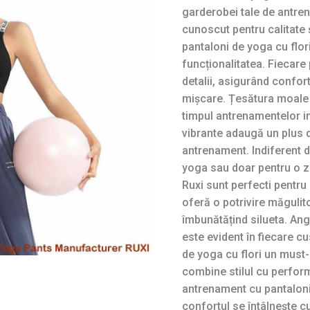
garderobei tale de antre
cunoscut pentru calitate ș
pantaloni de yoga cu flo
funcționalitatea. Fiecare 
detalii, asigurând confort
mișcare. Țesătura moale 
timpul antrenamentelor in
vibrante adaugă un plus d
antrenament. Indiferent d
yoga sau doar pentru o zi
Ruxi sunt perfecti pentru 
oferă o potrivire măgulito
îmbunătățind silueta. Ang
este evident în fiecare c
de yoga cu flori un must
combine stilul cu perform
antrenament cu pantalonii
confortul se întâlnește c