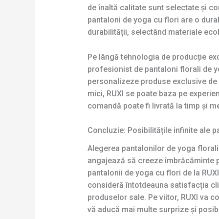
de înaltă calitate sunt selectate și
pantaloni de yoga cu flori are o durab
durabilității, selectând materiale ec
Pe lângă tehnologia de producție exc
profesionist de pantaloni florali de 
personalizeze produse exclusive de p
mici, RUXI se poate baza pe experienț
comandă poate fi livrată la timp și me
Concluzie: Posibilitățile infinite ale 
Alegerea pantalonilor de yoga floral
angajează să creeze îmbrăcăminte pentr
pantalonii de yoga cu flori de la RUX
consideră întotdeauna satisfacția clie
produselor sale. Pe viitor, RUXI va c
vă aducă mai multe surprize și posibil