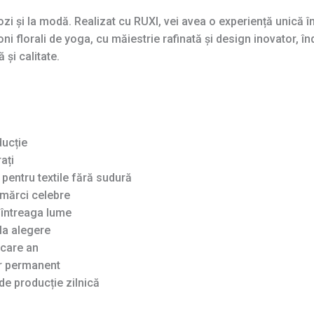
zi și la modă. Realizat cu RUXI, vei avea o experiență unică 
i florali de yoga, cu măiestrie rafinată și design inovator, înd
și calitate.
ducție
ați
pentru textile fără sudură
mărci celebre
n întreaga lume
la alegere
ecare an
ar permanent
de producție zilnică