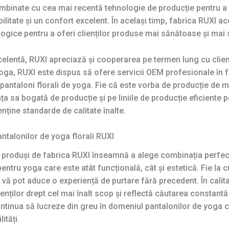
 combinate cu cea mai recentă tehnologie de producție pentru a
ilitate și un confort excelent. În același timp, fabrica RUXI ac
ologice pentru a oferi clienților produse mai sănătoase și mai 
elentă, RUXI apreciază și cooperarea pe termen lung cu clienți
yoga, RUXI este dispus să ofere servicii OEM profesionale în fu
antaloni florali de yoga. Fie că este vorba de producție de m
a sa bogată de producție și pe liniile de producție eficiente p
nține standarde de calitate înalte.
pantalonilor de yoga florali RUXI
i produși de fabrica RUXI înseamnă a alege combinația perfec
u yoga care este atât funcțională, cât și estetică. Fie la curs
I vă pot aduce o experiență de purtare fără precedent. În cali
nților drept cel mai înalt scop și reflectă căutarea constantă a 
ontinua să lucreze din greu în domeniul pantalonilor de yoga cu
ități.