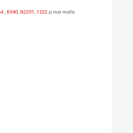
64
,
K940
,
N2291
,
1522
și mai multe