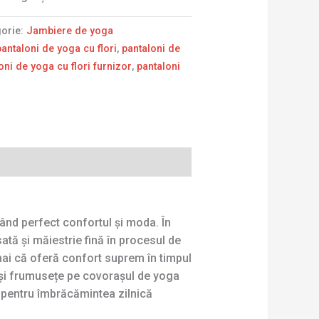
gorie:
Jambiere de yoga
pantaloni de yoga cu flori
,
pantaloni de
oni de yoga cu flori furnizor
,
pantaloni
ând perfect confortul și moda. În
tă și măiestrie fină în procesul de
umai că oferă confort suprem în timpul
re și frumusețe pe covorașul de yoga
u pentru îmbrăcămintea zilnică