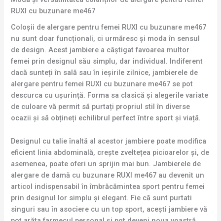
RUXI cu buzunare me467
Coloșii de alergare pentru femei RUXI cu buzunare me467
nu sunt doar funcționali, ci urmăresc și moda în sensul
de design. Acest jambiere a câștigat favoarea multor
femei prin designul său simplu, dar individual. Indiferent
dacă sunteți în sală sau în ieșirile zilnice, jambierele de
alergare pentru femei RUXI cu buzunare me467 se pot
descurca cu ușurință. Forma sa clasică și alegerile variate
de culoare vă permit să purtați propriul stil în diverse
ocazii și să obțineți echilibrul perfect între sport și viață.
Designul cu talie înaltă al acestor jambiere poate modifica
eficient linia abdominală, crește zveltețea picioarelor și, de
asemenea, poate oferi un sprijin mai bun. Jambierele de
alergare de damă cu buzunare RUXI me467 au devenit un
articol indispensabil în îmbrăcămintea sport pentru femei
prin designul lor simplu și elegant. Fie că sunt purtati
singuri sau în asociere cu un top sport, acești jambiere vă
pot arăta farmecul personal și pot deveni noua voastră