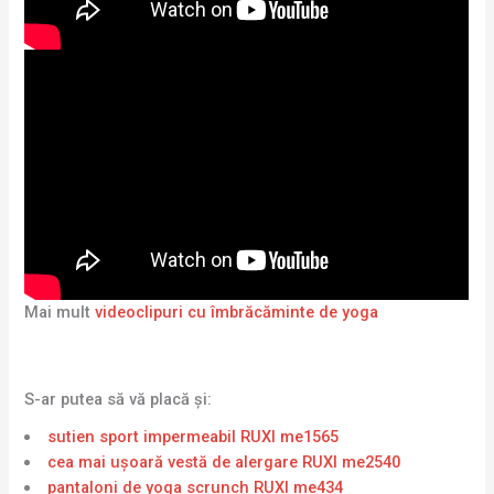
Mai mult
videoclipuri cu îmbrăcăminte de yoga
S-ar putea să vă placă și:
sutien sport impermeabil RUXI me1565
cea mai ușoară vestă de alergare RUXI me2540
pantaloni de yoga scrunch RUXI me434