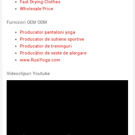
Fast Drying Clothes
Wholesale Price
Furnizori OEM ODM
Producator pantaloni yoga
Producator de sutiene sportive
Producator de treninguri
Producător de veste de alergare
www.RuxiYoga.com
Videoclipuri Youtube