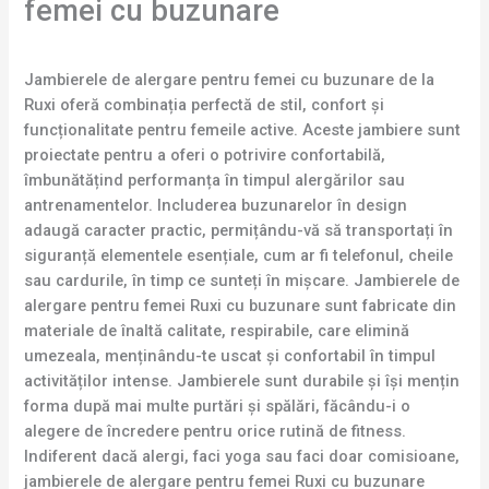
femei cu buzunare
Jambierele de alergare pentru femei cu buzunare de la
Ruxi oferă combinația perfectă de stil, confort și
funcționalitate pentru femeile active. Aceste jambiere sunt
proiectate pentru a oferi o potrivire confortabilă,
îmbunătățind performanța în timpul alergărilor sau
antrenamentelor. Includerea buzunarelor în design
adaugă caracter practic, permițându-vă să transportați în
siguranță elementele esențiale, cum ar fi telefonul, cheile
sau cardurile, în timp ce sunteți în mișcare. Jambierele de
alergare pentru femei Ruxi cu buzunare sunt fabricate din
materiale de înaltă calitate, respirabile, care elimină
umezeala, menținându-te uscat și confortabil în timpul
activităților intense. Jambierele sunt durabile și își mențin
forma după mai multe purtări și spălări, făcându-i o
alegere de încredere pentru orice rutină de fitness.
Indiferent dacă alergi, faci yoga sau faci doar comisioane,
jambierele de alergare pentru femei Ruxi cu buzunare