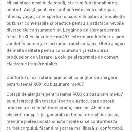
că satisface nevoile de modă, ci are și funcționalitate și
confort. Acești jambiere sunt potrivite pentru alergare,
fitness, yoga și alte sporturi și sunt echipate cu modele de
buzunar convenabile și practice pentru a satisface nevoile
diverse ale consumatorilor. Leggings de alergare pentru
femei RUXI cu buzunare me467 este un produs foarte bine
vândut în comerțul electronic transfrontalier. Oferă alegeri
de înaltă calitate pentru consumatori și este sursa
produselor de vânzare la cald pe platformele de comerț
electronic transfrontalier.
Confortul și caracterul practic al colanților de alergare
pentru femei RUXI cu buzunare me467
Colașii de alergare pentru femei RUXI cu buzunare me467
sunt fabricați din țesături foarte elastice, care absorb
umezeala și elimină transpirația, care pot Absoarbe
eficient transpirația generată în timpul exercițiilor fizice,
menține pielea uscată și este moale și se conformează
curbei corpului, făcând mișcarea mai liberă și confortabil.