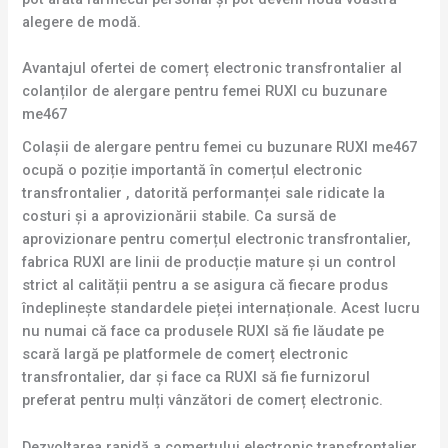
alegere de modă.
Avantajul ofertei de comerț electronic transfrontalier al
colanților de alergare pentru femei RUXI cu buzunare
me467
Colașii de alergare pentru femei cu buzunare RUXI me467
ocupă o poziție importantă în comerțul electronic
transfrontalier , datorită performanței sale ridicate la
costuri și a aprovizionării stabile. Ca sursă de
aprovizionare pentru comerțul electronic transfrontalier,
fabrica RUXI are linii de producție mature și un control
strict al calității pentru a se asigura că fiecare produs
îndeplinește standardele pieței internaționale. Acest lucru
nu numai că face ca produsele RUXI să fie lăudate pe
scară largă pe platformele de comerț electronic
transfrontalier, dar și face ca RUXI să fie furnizorul
preferat pentru mulți vânzători de comerț electronic.
Dezvoltarea rapidă a comerțului electronic transfrontalier