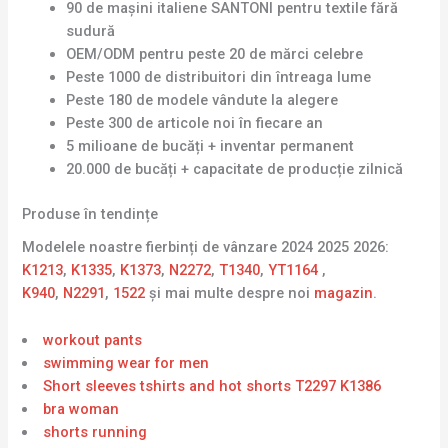
90 de mașini italiene SANTONI pentru textile fără
sudură
OEM/ODM pentru peste 20 de mărci celebre
Peste 1000 de distribuitori din întreaga lume
Peste 180 de modele vândute la alegere
Peste 300 de articole noi în fiecare an
5 milioane de bucăți + inventar permanent
20.000 de bucăți + capacitate de producție zilnică
Produse în tendințe
Modelele noastre fierbinți de vânzare 2024 2025 2026:
K1213
,
K1335
,
K1373
,
N2272
,
T1340
,
YT1164
,
K940
,
N2291
,
1522
și mai multe despre noi
magazin
.
workout pants
swimming wear for men
Short sleeves tshirts and hot shorts T2297 K1386
bra woman
shorts running