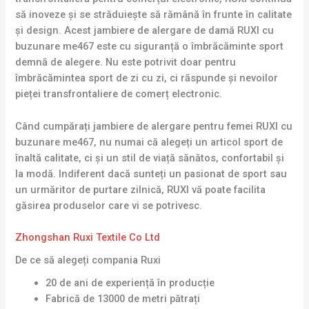
să inoveze și se străduiește să rămână în frunte în calitate
și design. Acest jambiere de alergare de damă RUXI cu
buzunare me467 este cu siguranță o îmbrăcăminte sport
demnă de alegere. Nu este potrivit doar pentru
îmbrăcămintea sport de zi cu zi, ci răspunde și nevoilor
pieței transfrontaliere de comerț electronic.
Când cumpărați jambiere de alergare pentru femei RUXI cu
buzunare me467, nu numai că alegeți un articol sport de
înaltă calitate, ci și un stil de viață sănătos, confortabil și
la modă. Indiferent dacă sunteți un pasionat de sport sau
un urmăritor de purtare zilnică, RUXI vă poate facilita
găsirea produselor care vi se potrivesc.
Zhongshan Ruxi Textile Co Ltd
De ce să alegeți compania Ruxi
20 de ani de experiență în producție
Fabrică de 13000 de metri pătrați