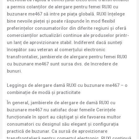
a permis colanților de alergare pentru femei RUXI cu
buzunare me467 să intre pe piața globală. RUXI înțelege
bine nevoile pieței și poate răspunde în mod flexibil
preferințelor consumatorilor din diferite regiuni și oferă
comercianților actualizări continue ale produselor printr-
un lanț de aprovizionare stabil. Indiferent dacă sunteți
începător sau veteran al comerțului electronic
transfrontalier, jambierele de alergare pentru femei RUXI
cu buzunare me467 sunt sursa dvs. de încredere de
bunuri.
Leggings de alergare damă RUXI cu buzunare me467 – o
combinație de modă și practicitate
În general, jambierele de alergare de damă RUXI cu
buzunare me467 nu satisfac doar femeile Cerințele
funcționale în sport au câștigat și ele favoarea multor
consumatori cu designul său elegant și configurația
practică de buzunar. Ca sursă de aprovizionare
transfrontalieră pentru comerțul electronic, RUXI continuă