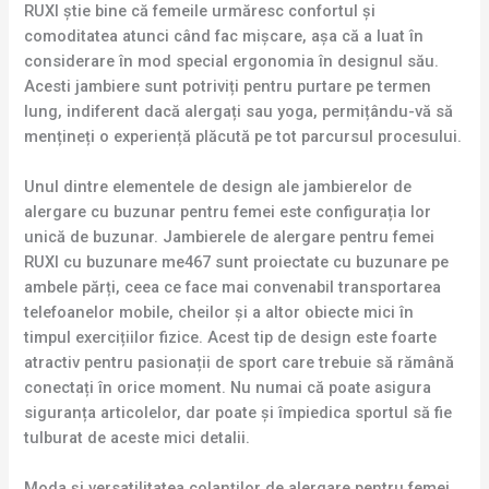
RUXI știe bine că femeile urmăresc confortul și
comoditatea atunci când fac mișcare, așa că a luat în
considerare în mod special ergonomia în designul său.
Acesti jambiere sunt potriviți pentru purtare pe termen
lung, indiferent dacă alergați sau yoga, permițându-vă să
mențineți o experiență plăcută pe tot parcursul procesului.
Unul dintre elementele de design ale jambierelor de
alergare cu buzunar pentru femei este configurația lor
unică de buzunar. Jambierele de alergare pentru femei
RUXI cu buzunare me467 sunt proiectate cu buzunare pe
ambele părți, ceea ce face mai convenabil transportarea
telefoanelor mobile, cheilor și a altor obiecte mici în
timpul exercițiilor fizice. Acest tip de design este foarte
atractiv pentru pasionații de sport care trebuie să rămână
conectați în orice moment. Nu numai că poate asigura
siguranța articolelor, dar poate și împiedica sportul să fie
tulburat de aceste mici detalii.
Moda și versatilitatea colanților de alergare pentru femei