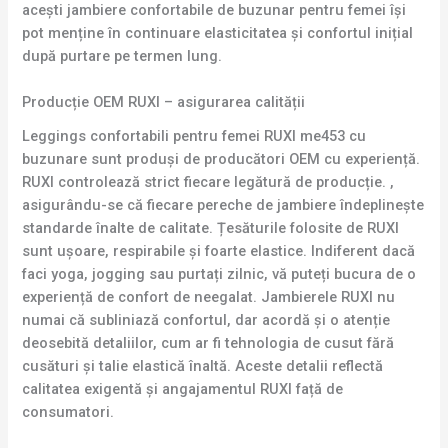
acești jambiere confortabile de buzunar pentru femei își
pot menține în continuare elasticitatea și confortul inițial
după purtare pe termen lung.
Producție OEM RUXI – asigurarea calității
Leggings confortabili pentru femei RUXI me453 cu
buzunare sunt produși de producători OEM cu experiență.
RUXI controlează strict fiecare legătură de producție. ,
asigurându-se că fiecare pereche de jambiere îndeplinește
standarde înalte de calitate. Țesăturile folosite de RUXI
sunt ușoare, respirabile și foarte elastice. Indiferent dacă
faci yoga, jogging sau purtați zilnic, vă puteți bucura de o
experiență de confort de neegalat. Jambierele RUXI nu
numai că subliniază confortul, dar acordă și o atenție
deosebită detaliilor, cum ar fi tehnologia de cusut fără
cusături și talie elastică înaltă. Aceste detalii reflectă
calitatea exigentă și angajamentul RUXI față de
consumatori.