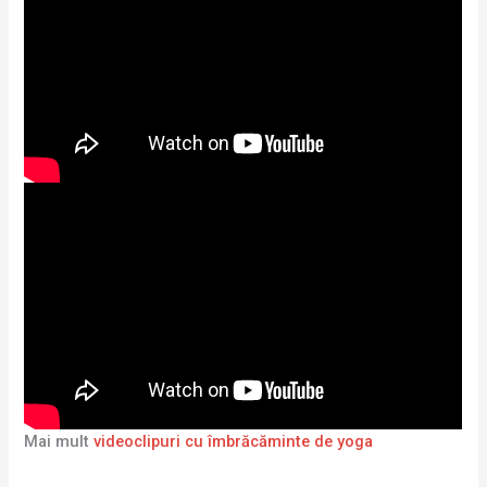
Mai mult
videoclipuri cu îmbrăcăminte de yoga