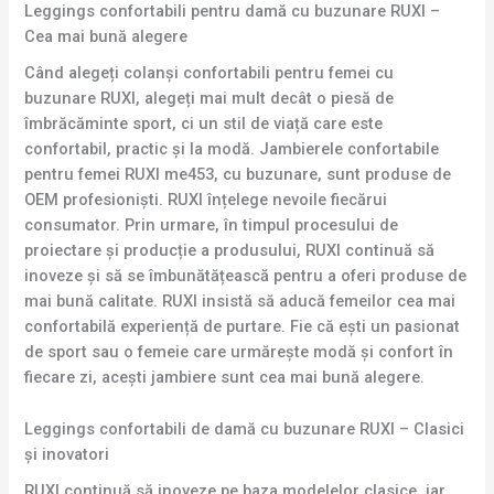
Leggings confortabili pentru damă cu buzunare RUXI –
Cea mai bună alegere
Când alegeți colanși confortabili pentru femei cu
buzunare RUXI, alegeți mai mult decât o piesă de
îmbrăcăminte sport, ci un stil de viață care este
confortabil, practic și la modă. Jambierele confortabile
pentru femei RUXI me453, cu buzunare, sunt produse de
OEM profesioniști. RUXI înțelege nevoile fiecărui
consumator. Prin urmare, în timpul procesului de
proiectare și producție a produsului, RUXI continuă să
inoveze și să se îmbunătățească pentru a oferi produse de
mai bună calitate. RUXI insistă să aducă femeilor cea mai
confortabilă experiență de purtare. Fie că ești un pasionat
de sport sau o femeie care urmărește modă și confort în
fiecare zi, acești jambiere sunt cea mai bună alegere.
Leggings confortabili de damă cu buzunare RUXI – Clasici
și inovatori
RUXI continuă să inoveze pe baza modelelor clasice, iar