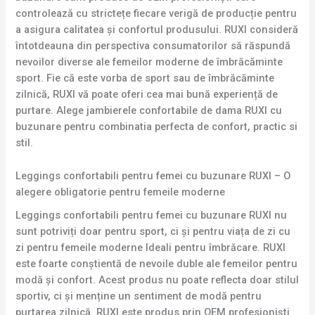
controlează cu strictețe fiecare verigă de producție pentru
a asigura calitatea și confortul produsului. RUXI consideră
întotdeauna din perspectiva consumatorilor să răspundă
nevoilor diverse ale femeilor moderne de îmbrăcăminte
sport. Fie că este vorba de sport sau de îmbrăcăminte
zilnică, RUXI vă poate oferi cea mai bună experiență de
purtare. Alege jambierele confortabile de dama RUXI cu
buzunare pentru combinatia perfecta de confort, practic si
stil.
Leggings confortabili pentru femei cu buzunare RUXI – O
alegere obligatorie pentru femeile moderne
Leggings confortabili pentru femei cu buzunare RUXI nu
sunt potriviți doar pentru sport, ci și pentru viața de zi cu
zi pentru femeile moderne Ideali pentru îmbrăcare. RUXI
este foarte conștientă de nevoile duble ale femeilor pentru
modă și confort. Acest produs nu poate reflecta doar stilul
sportiv, ci și menține un sentiment de modă pentru
purtarea zilnică. RUXI este produs prin OEM profesioniști