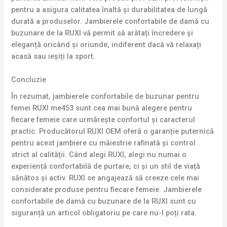
pentru a asigura calitatea înaltă și durabilitatea de lungă
durată a produselor. Jambierele confortabile de damă cu
buzunare de la RUXI vă permit să arătați încredere și
eleganță oricând și oriunde, indiferent dacă vă relaxați
acasă sau ieșiți la sport.
Concluzie
În rezumat, jambierele confortabile de buzunar pentru
femei RUXI me453 sunt cea mai bună alegere pentru
fiecare femeie care urmărește confortul și caracterul
practic. Producătorul RUXI OEM oferă o garanție puternică
pentru acest jambiere cu măiestrie rafinată și control
strict al calității. Când alegi RUXI, alegi nu numai o
experiență confortabilă de purtare, ci și un stil de viață
sănătos și activ. RUXI se angajează să creeze cele mai
considerate produse pentru fiecare femeie. Jambierele
confortabile de damă cu buzunare de la RUXI sunt cu
siguranță un articol obligatoriu pe care nu-l poți rata.