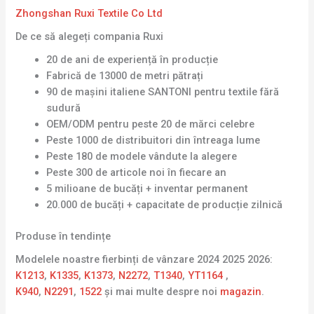
Zhongshan Ruxi Textile Co Ltd
De ce să alegeți compania Ruxi
20 de ani de experiență în producție
Fabrică de 13000 de metri pătrați
90 de mașini italiene SANTONI pentru textile fără
sudură
OEM/ODM pentru peste 20 de mărci celebre
Peste 1000 de distribuitori din întreaga lume
Peste 180 de modele vândute la alegere
Peste 300 de articole noi în fiecare an
5 milioane de bucăți + inventar permanent
20.000 de bucăți + capacitate de producție zilnică
Produse în tendințe
Modelele noastre fierbinți de vânzare 2024 2025 2026:
K1213
,
K1335
,
K1373
,
N2272
,
T1340
,
YT1164
,
K940
,
N2291
,
1522
și mai multe despre noi
magazin
.