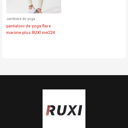
Jambiere de yoga
pantaloni de yoga flare
marime plus RUXI me224