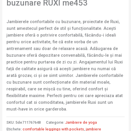
buzunare RUXI me453
Jambierele confortabile cu buzunare, proiectate de Ruxi,
sunt amestecul perfect de stil și funcționalitate. Acești
jambiere oferă o potrivire confortabilă, făcându-i ideali
pentru orice activitate, fie că este vorba de un
antrenament sau doar de relaxare acasă. Adăugarea de
buzunare oferă depozitare convenabilă, făcându-le și mai
practice pentru purtarea de zi cu zi. Angajamentul lui Ruxi
față de calitate asigură că acești jambiere nu numai că
arată grozav, ci și se simt uimitor. Jambierele confortabile
cu buzunare sunt confecționate din material moale,
respirabil, care se mișcă cu tine, oferind confort și
flexibilitate maxime. Perfecti pentru cei care apreciaza atat
confortul cat si comoditatea, jambierele Ruxi sunt un
must-have in orice garderoba.
SKU:
5de711767648
Categorie:
Jambiere de yoga
Etichete:
comfortable leggings with pockets
,
jambiere