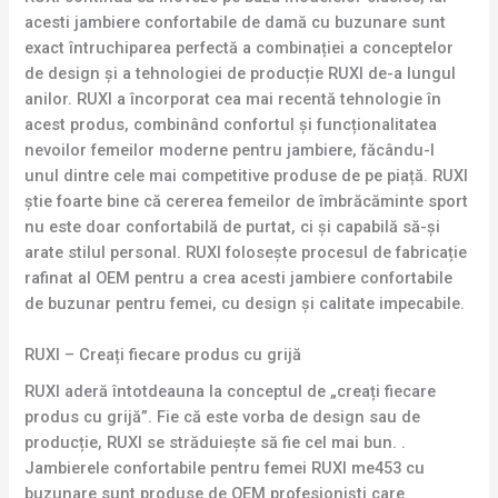
acesti jambiere confortabile de damă cu buzunare sunt
exact întruchiparea perfectă a combinației a conceptelor
de design și a tehnologiei de producție RUXI de-a lungul
anilor. RUXI a încorporat cea mai recentă tehnologie în
acest produs, combinând confortul și funcționalitatea
nevoilor femeilor moderne pentru jambiere, făcându-l
unul dintre cele mai competitive produse de pe piață. RUXI
știe foarte bine că cererea femeilor de îmbrăcăminte sport
nu este doar confortabilă de purtat, ci și capabilă să-și
arate stilul personal. RUXI folosește procesul de fabricație
rafinat al OEM pentru a crea acesti jambiere confortabile
de buzunar pentru femei, cu design și calitate impecabile.
RUXI – Creați fiecare produs cu grijă
RUXI aderă întotdeauna la conceptul de „creați fiecare
produs cu grijă”. Fie că este vorba de design sau de
producție, RUXI se străduiește să fie cel mai bun. .
Jambierele confortabile pentru femei RUXI me453 cu
buzunare sunt produse de OEM profesioniști care