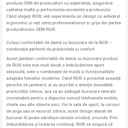
produse OEM de producători cu experiență, asigurând
calitatea înaltă și performanța excelentă a produsului.
Când alegeți RUXI, veți experimenta un design cu adevărat
ergonomic și veți simți profesionalismul și grija din partea
producătorilor OEM RUXI.
Colașii confortabili de damă cu buzunare de la RUXI –
combinația perfectă de practicitate și confort
Acest jambieri confortabili de damă cu buzunare produși
de RUXI este mai mult decât o îmbrăcăminte sport
obișnuită, este o combinație de modă și funcționalitate
adaptate femeilor moderne. Când RUXI a proiectat această
pereche de jambiere, ei au acordat o atenție deosebită
practicității zilnice, așa că au adăugat buzunare laterale
convenabile pentru a depozita comod telefoanele mobile,
cheile sau alte obiecte mici. Fie la sala de sport, la cursuri
de yoga sau in excursii zilnice, acest design atasat de
buzunar iti poate satisface nevoile oricând, oriunde. Prin
îmbunătățirea și testarea continuă, RUXI se asigură că