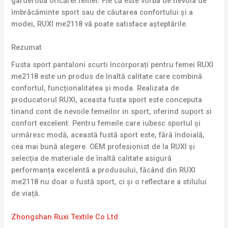
garderoba oricărei femei. Fie că este vorba de nevoia de
îmbrăcăminte sport sau de căutarea confortului și a
modei, RUXI me2118 vă poate satisface așteptările.
Rezumat
Fusta sport pantaloni scurti încorporați pentru femei RUXI
me2118 este un produs de înaltă calitate care combină
confortul, funcționalitatea și moda. Realizata de
producatorul RUXI, aceasta fusta sport este conceputa
tinand cont de nevoile femeilor in sport, oferind suport si
confort excelent. Pentru femeile care iubesc sportul și
urmăresc modă, această fustă sport este, fără îndoială,
cea mai bună alegere. OEM profesionist de la RUXI și
selecția de materiale de înaltă calitate asigură
performanța excelentă a produsului, făcând din RUXI
me2118 nu doar o fustă sport, ci și o reflectare a stilului
de viață.
Zhongshan Ruxi Textile Co Ltd