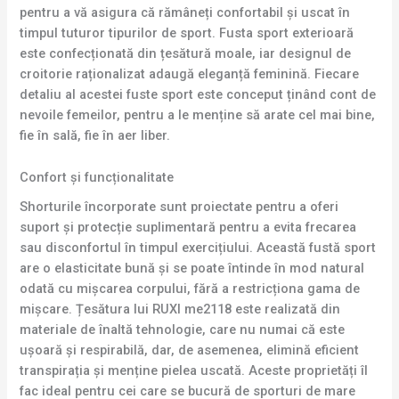
pentru a vă asigura că rămâneți confortabil și uscat în
timpul tuturor tipurilor de sport. Fusta sport exterioară
este confecționată din țesătură moale, iar designul de
croitorie raționalizat adaugă eleganță feminină. Fiecare
detaliu al acestei fuste sport este conceput ținând cont de
nevoile femeilor, pentru a le menține să arate cel mai bine,
fie în sală, fie în aer liber.
Confort și funcționalitate
Shorturile încorporate sunt proiectate pentru a oferi
suport și protecție suplimentară pentru a evita frecarea
sau disconfortul în timpul exercițiului. Această fustă sport
are o elasticitate bună și se poate întinde în mod natural
odată cu mișcarea corpului, fără a restricționa gama de
mișcare. Țesătura lui RUXI me2118 este realizată din
materiale de înaltă tehnologie, care nu numai că este
ușoară și respirabilă, dar, de asemenea, elimină eficient
transpirația și menține pielea uscată. Aceste proprietăți îl
fac ideal pentru cei care se bucură de sporturi de mare