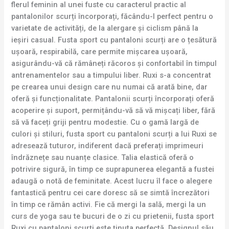
flerul feminin al unei fuste cu caracterul practic al
pantalonilor scurți încorporați, făcându-l perfect pentru o
varietate de activități, de la alergare și ciclism până la
ieșiri casual. Fusta sport cu pantaloni scurți are o țesătură
ușoară, respirabilă, care permite mișcarea ușoară,
asigurându-vă că rămâneți răcoros și confortabil în timpul
antrenamentelor sau a timpului liber. Ruxi s-a concentrat
pe crearea unui design care nu numai că arată bine, dar
oferă și funcționalitate. Pantalonii scurți încorporați oferă
acoperire și suport, permițându-vă să vă mișcați liber, fără
să vă faceți griji pentru modestie. Cu o gamă largă de
culori și stiluri, fusta sport cu pantaloni scurți a lui Ruxi se
adresează tuturor, indiferent dacă preferați imprimeuri
îndrăznețe sau nuanțe clasice. Talia elastică oferă o
potrivire sigură, în timp ce suprapunerea elegantă a fustei
adaugă o notă de feminitate. Acest lucru îl face o alegere
fantastică pentru cei care doresc să se simtă încrezători
în timp ce rămân activi. Fie că mergi la sală, mergi la un
curs de yoga sau te bucuri de o zi cu prietenii, fusta sport
Ruxi cu pantaloni scurți este ținuta perfectă. Designul său