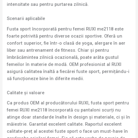
intensitate sau pentru purtarea zilnică.
Scenarii aplicabile
Fusta sport încorporată pentru femei RUXI me2118 este
foarte potrivită pentru diverse ocazii sportive. Oferă un
confort superior, fie într-o clasă de yoga, alergare în aer
liber sau antrenament de fitness. Chiar și pentru
îmbrăcămintea zilnică ocazională, poate arăta gustul
femeilor în materie de modă. OEM profesionist al RUXI
asigură calitatea înaltă a fiecărei fuste sport, permițându-i
să funcționeze bine în diferite medii.
Calitate și valoare
Ca produs OEM al producătorului RUXI, fusta sport pentru
femei RUXI me2118 încorporată cu pantaloni scurți nu
atinge doar standarde înalte în design și materiale, ci și în
măiestrie. Garantat excelent calitate. Raportul excelent
calitate-preț al acestei fuste sport o face un must-have în