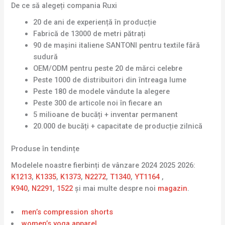
De ce să alegeți compania Ruxi
20 de ani de experiență în producție
Fabrică de 13000 de metri pătrați
90 de mașini italiene SANTONI pentru textile fără
sudură
OEM/ODM pentru peste 20 de mărci celebre
Peste 1000 de distribuitori din întreaga lume
Peste 180 de modele vândute la alegere
Peste 300 de articole noi în fiecare an
5 milioane de bucăți + inventar permanent
20.000 de bucăți + capacitate de producție zilnică
Produse în tendințe
Modelele noastre fierbinți de vânzare 2024 2025 2026:
K1213
,
K1335
,
K1373
,
N2272
,
T1340
,
YT1164
,
K940
,
N2291
,
1522
și mai multe despre noi
magazin
.
men’s compression shorts
women’s yoga apparel