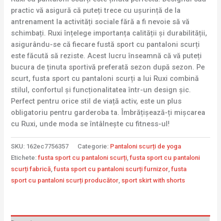
practic vă asigură că puteți trece cu ușurință de la
antrenament la activități sociale fără a fi nevoie să vă
schimbați. Ruxi înțelege importanța calității și durabilității,
asigurându-se că fiecare fustă sport cu pantaloni scurți
este făcută să reziste. Acest lucru înseamnă că vă puteți
bucura de ținuta sportivă preferată sezon după sezon. Pe
scurt, fusta sport cu pantaloni scurți a lui Ruxi combină
stilul, confortul și funcționalitatea într-un design șic.
Perfect pentru orice stil de viață activ, este un plus
obligatoriu pentru garderoba ta. Îmbrățișează-ți mișcarea
cu Ruxi, unde moda se întâlnește cu fitness-ul!
SKU:
162ec7756357
Categorie:
Pantaloni scurți de yoga
Etichete:
fusta sport cu pantaloni scurți
,
fusta sport cu pantaloni
scurți fabrică
,
fusta sport cu pantaloni scurți furnizor
,
fusta
sport cu pantaloni scurți producător
,
sport skirt with shorts