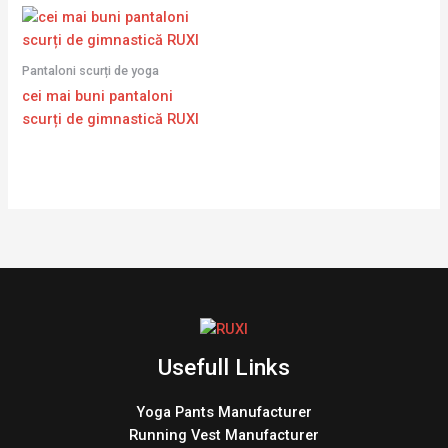
Pantaloni scurți de yoga
cei mai buni pantaloni
scurți de gimnastică RUXI
Usefull Links
Yoga Pants Manufacturer
Running Vest Manufacturer