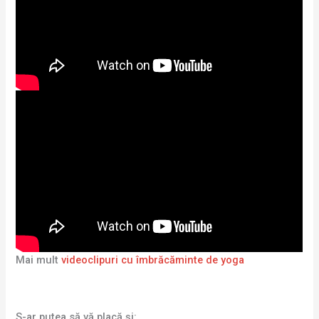
Mai mult
videoclipuri cu îmbrăcăminte de yoga
S-ar putea să vă placă și: