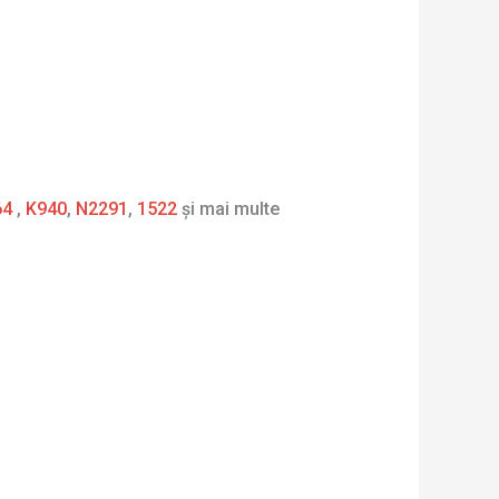
64
,
K940
,
N2291
,
1522
și mai multe