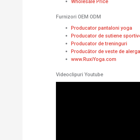
Wholesale Price
Furnizori OEM ODM
Producator pantaloni yoga
Producator de sutiene sportiv
Producator de treninguri
Producător de veste de alerg
www.RuxiYoga.com
Videoclipuri Youtube