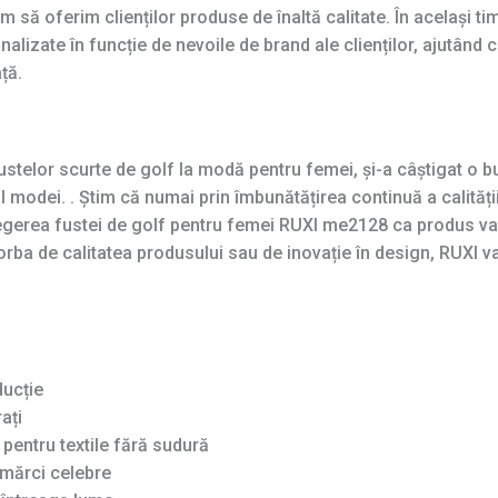
 să oferim clienților produse de înaltă calitate. În același ti
onalizate în funcție de nevoile de brand ale clienților, ajutând 
ță.
stelor scurte de golf la modă pentru femei, și-a câștigat o bu
 al modei. . Știm că numai prin îmbunătățirea continuă a calită
egerea fustei de golf pentru femei RUXI me2128 ca produs va
ba de calitatea produsului sau de inovație în design, RUXI va 
ducție
ați
pentru textile fără sudură
mărci celebre