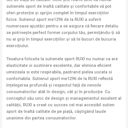
sutienele sport de înaltă calitate și confortabile vă pot
oferi protecție și sprijin complet în timpul exercițiilor
fizice. Sutienul sport me1296 de la RUXI a suferit
numeroase ajustări pentru a se asigura că fiecare detaliu
se potrivește perfect formei corpului tău, permițându-ți să
nu ai griji în timpul exercițiilor și să te bucuri de bucuria
exercițiului.
Tesatura folosita la sutienele sport RUXI nu numai ca are
elasticitate si sustinere excelente, dar elimina eficient
umezeala si este respirabila, pastrand pielea uscata si
confortabila. Sutienul sport me1296 de la RUXI reflectă
înțelegerea profundă și respectul față de nevoile
consumatorilor atât în design, cât și în producție. Cu
conceptul său unic de design și managementul excelent al
calității, RUXI a creat cu succes cel mai accesibil sutien
sport de înaltă calitate de pe piață, câștigând laude
unanime din partea consumatorilor.