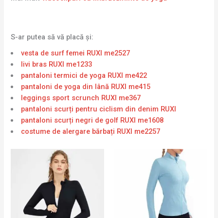
S-ar putea să vă placă și:
vesta de surf femei RUXI me2527
livi bras RUXI me1233
pantaloni termici de yoga RUXI me422
pantaloni de yoga din lână RUXI me415
leggings sport scrunch RUXI me367
pantaloni scurți pentru ciclism din denim RUXI
pantaloni scurți negri de golf RUXI me1608
costume de alergare bărbați RUXI me2257