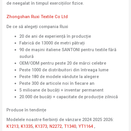
de neegalat în timpul exercițiilor fizice.
Zhongshan Ruxi Textile Co Ltd
De ce să alegeți compania Ruxi
20 de ani de experiență în producție
Fabrică de 13000 de metri pătrați
90 de mașini italiene SANTONI pentru textile fără
sudură
OEM/ODM pentru peste 20 de mărci celebre
Peste 1000 de distribuitori din întreaga lume
Peste 180 de modele vândute la alegere
Peste 300 de articole noi în fiecare an
5 milioane de bucăți + inventar permanent
20.000 de bucăți + capacitate de producție zilnică
Produse în tendințe
Modelele noastre fierbinți de vânzare 2024 2025 2026:
K1213
,
K1335
,
K1373
,
N2272
,
T1340
,
YT1164
,