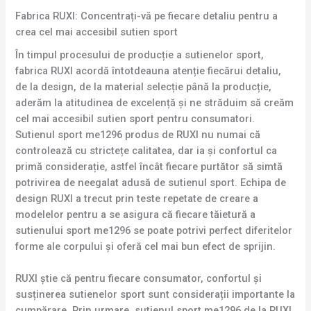
Fabrica RUXI: Concentrați-vă pe fiecare detaliu pentru a
crea cel mai accesibil sutien sport
În timpul procesului de producție a sutienelor sport,
fabrica RUXI acordă întotdeauna atenție fiecărui detaliu,
de la design, de la material selecție până la producție,
aderăm la atitudinea de excelență și ne străduim să creăm
cel mai accesibil sutien sport pentru consumatori.
Sutienul sport me1296 produs de RUXI nu numai că
controlează cu strictețe calitatea, dar ia și confortul ca
primă considerație, astfel încât fiecare purtător să simtă
potrivirea de neegalat adusă de sutienul sport. Echipa de
design RUXI a trecut prin teste repetate de creare a
modelelor pentru a se asigura că fiecare tăietură a
sutienului sport me1296 se poate potrivi perfect diferitelor
forme ale corpului și oferă cel mai bun efect de sprijin.
RUXI știe că pentru fiecare consumator, confortul și
susținerea sutienelor sport sunt considerații importante la
cumpărare. Prin urmare, sutienul sport me1296 de la RUXI