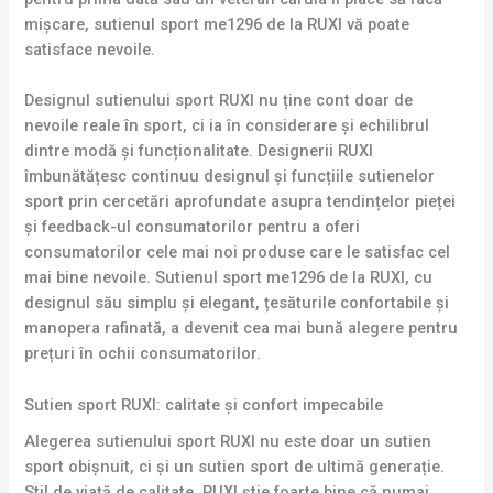
mișcare, sutienul sport me1296 de la RUXI vă poate
satisface nevoile.
Designul sutienului sport RUXI nu ține cont doar de
nevoile reale în sport, ci ia în considerare și echilibrul
dintre modă și funcționalitate. Designerii RUXI
îmbunătățesc continuu designul și funcțiile sutienelor
sport prin cercetări aprofundate asupra tendințelor pieței
și feedback-ul consumatorilor pentru a oferi
consumatorilor cele mai noi produse care le satisfac cel
mai bine nevoile. Sutienul sport me1296 de la RUXI, cu
designul său simplu și elegant, țesăturile confortabile și
manopera rafinată, a devenit cea mai bună alegere pentru
prețuri în ochii consumatorilor.
Sutien sport RUXI: calitate și confort impecabile
Alegerea sutienului sport RUXI nu este doar un sutien
sport obișnuit, ci și un sutien sport de ultimă generație.
Stil de viață de calitate. RUXI știe foarte bine că numai