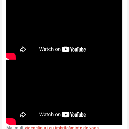
Mai mult
videoclipuri cu îmbrăcăminte de yoga