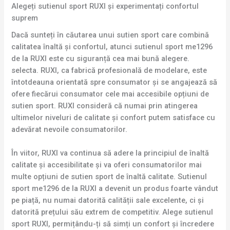
Alegeți sutienul sport RUXI și experimentați confortul
suprem
Dacă sunteți în căutarea unui sutien sport care combină
calitatea înaltă și confortul, atunci sutienul sport me1296
de la RUXI este cu siguranță cea mai bună alegere.
selecta. RUXI, ca fabrică profesională de modelare, este
întotdeauna orientată spre consumator și se angajează să
ofere fiecărui consumator cele mai accesibile opțiuni de
sutien sport. RUXI consideră că numai prin atingerea
ultimelor niveluri de calitate și confort putem satisface cu
adevărat nevoile consumatorilor.
În viitor, RUXI va continua să adere la principiul de înaltă
calitate și accesibilitate și va oferi consumatorilor mai
multe opțiuni de sutien sport de înaltă calitate. Sutienul
sport me1296 de la RUXI a devenit un produs foarte vândut
pe piață, nu numai datorită calității sale excelente, ci și
datorită prețului său extrem de competitiv. Alege sutienul
sport RUXI, permițându-ți să simți un confort și încredere