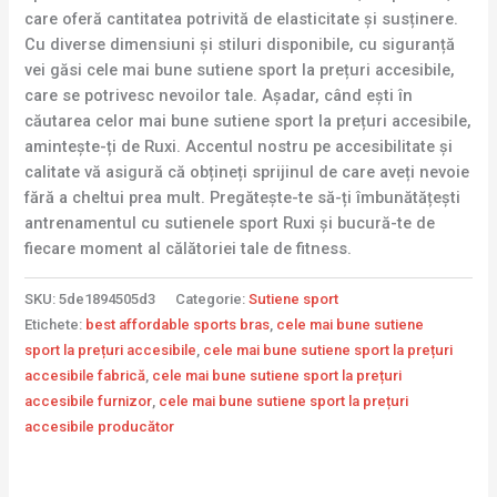
care oferă cantitatea potrivită de elasticitate și susținere.
Cu diverse dimensiuni și stiluri disponibile, cu siguranță
vei găsi cele mai bune sutiene sport la prețuri accesibile,
care se potrivesc nevoilor tale. Așadar, când ești în
căutarea celor mai bune sutiene sport la prețuri accesibile,
amintește-ți de Ruxi. Accentul nostru pe accesibilitate și
calitate vă asigură că obțineți sprijinul de care aveți nevoie
fără a cheltui prea mult. Pregătește-te să-ți îmbunătățești
antrenamentul cu sutienele sport Ruxi și bucură-te de
fiecare moment al călătoriei tale de fitness.
SKU:
5de1894505d3
Categorie:
Sutiene sport
Etichete:
best affordable sports bras
,
cele mai bune sutiene
sport la prețuri accesibile
,
cele mai bune sutiene sport la prețuri
accesibile fabrică
,
cele mai bune sutiene sport la prețuri
accesibile furnizor
,
cele mai bune sutiene sport la prețuri
accesibile producător