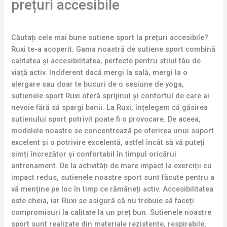
prețuri accesibile
Căutați cele mai bune sutiene sport la prețuri accesibile?
Ruxi te-a acoperit. Gama noastră de sutiene sport combină
calitatea și accesibilitatea, perfecte pentru stilul tău de
viață activ. Indiferent dacă mergi la sală, mergi la o
alergare sau doar te bucuri de o sesiune de yoga,
sutienele sport Ruxi oferă sprijinul și confortul de care ai
nevoie fără să spargi banii. La Ruxi, înțelegem că găsirea
sutienului sport potrivit poate fi o provocare. De aceea,
modelele noastre se concentrează pe oferirea unui suport
excelent și o potrivire excelentă, astfel încât să vă puteți
simți încrezător și confortabil în timpul oricărui
antrenament. De la activități de mare impact la exerciții cu
impact redus, sutienele noastre sport sunt făcute pentru a
vă menține pe loc în timp ce rămâneți activ. Accesibilitatea
este cheia, iar Ruxi se asigură că nu trebuie să faceți
compromisuri la calitate la un preț bun. Sutienele noastre
sport sunt realizate din materiale rezistente, respirabile,