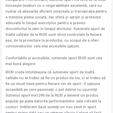
folosește țesături cu o respirabilitate excelentă, care nu
numai că absoarbe eficient umezeala și transpirația pentru
a menține pielea uscată, dar oferă și sprijin și protecție
adecvată în timpul exercițiilor pentru a preveni
disconfortul la sâni în timpul efortului. Sutienele sport de
înaltă calitate de la RUXI sunt strict controlate la fiecare
pas, de la proiectare la producție, cu scopul de a oferi
consumatorilor cele mai accesibile opțiuni.
Confortabile și accesibile, sutienele sport RUXI sunt cea
mai bună alegere
RUXI crede întotdeauna că sutienele sport de înaltă
calitate nu ar trebui să fie un produs de lux, ci ar trebui să
fie un must-have pentru fiecare om de sport. O opțiune
accesibilă pe care pasionații o pot deține cu ușurință.
Sutienul sport me1296 de la RUXI a devenit un produs
popular pe piata datorita performantelor sale ridicate la
costuri. Indiferent dacă sunteți un nou venit în sport
pentru prima dată sau un veteran căruia îi place să facă