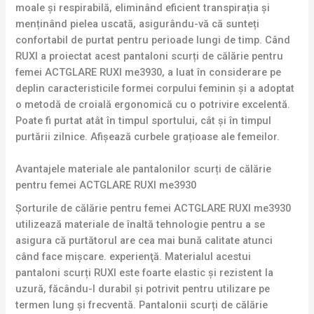
moale și respirabilă, eliminând eficient transpirația și
menținând pielea uscată, asigurându-vă că sunteți
confortabil de purtat pentru perioade lungi de timp. Când
RUXI a proiectat acest pantaloni scurți de călărie pentru
femei ACTGLARE RUXI me3930, a luat în considerare pe
deplin caracteristicile formei corpului feminin și a adoptat
o metodă de croială ergonomică cu o potrivire excelentă.
Poate fi purtat atât în timpul sportului, cât și în timpul
purtării zilnice. Afișează curbele grațioase ale femeilor.
Avantajele materiale ale pantalonilor scurți de călărie
pentru femei ACTGLARE RUXI me3930
Șorturile de călărie pentru femei ACTGLARE RUXI me3930
utilizează materiale de înaltă tehnologie pentru a se
asigura că purtătorul are cea mai bună calitate atunci
când face mișcare. experienţă. Materialul acestui
pantaloni scurți RUXI este foarte elastic și rezistent la
uzură, făcându-l durabil și potrivit pentru utilizare pe
termen lung și frecventă. Pantalonii scurți de călărie