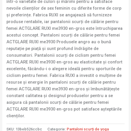
într-o varietate de culori și mărimi pentru a satisface
nevoile clienților de sex feminin cu diferite forme de corp
și preferințe. Fabrica RUXI se angajează să furnizeze
produse rentabile, iar pantalonii scurți de călărie pentru
femei ACTGLARE RUXI me3930 en-gros este întruchiparea
acestui concept. Pantaloni scurți de călărie pentru femei
ACTGLARE RUXI me3930 Produsele angro au o bună
reputație pe piață și sunt profund îndrăgite de
consumatori. Pantalonii scurți de ciclism pentru femei
ACTGLARE RUXI me3930 en-gros au elasticitate și confort
excelente, făcându-i o alegere ideală pentru sporturile de
ciclism pentru femei. Fabrica RUXI a investit o mulțime de
resurse și energie în pantaloni scurți de călărie pentru
femei ACTGLARE RUXI me3930 en-gros și îmbunătățește
constant calitatea și designul produselor pentru a se
asigura că pantalonii scurți de călărie pentru femei
ACTGLARE RUXI me3930 en-gros pot satisface așteptările
clienților.
SKU:
13beb526ccbc
Categorie:
Pantaloni scurți de yoga