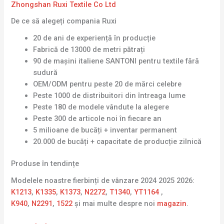
Zhongshan Ruxi Textile Co Ltd
De ce să alegeți compania Ruxi
20 de ani de experiență în producție
Fabrică de 13000 de metri pătrați
90 de mașini italiene SANTONI pentru textile fără
sudură
OEM/ODM pentru peste 20 de mărci celebre
Peste 1000 de distribuitori din întreaga lume
Peste 180 de modele vândute la alegere
Peste 300 de articole noi în fiecare an
5 milioane de bucăți + inventar permanent
20.000 de bucăți + capacitate de producție zilnică
Produse în tendințe
Modelele noastre fierbinți de vânzare 2024 2025 2026:
K1213
,
K1335
,
K1373
,
N2272
,
T1340
,
YT1164
,
K940
,
N2291
,
1522
și mai multe despre noi
magazin
.