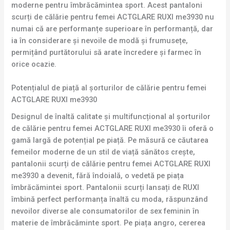
moderne pentru îmbrăcămintea sport. Acest pantaloni
scurți de călărie pentru femei ACTGLARE RUXI me3930 nu
numai că are performanțe superioare în performanță, dar
ia în considerare și nevoile de modă și frumusețe,
permițând purtătorului să arate încredere și farmec în
orice ocazie.
Potențialul de piață al șorturilor de călărie pentru femei
ACTGLARE RUXI me3930
Designul de înaltă calitate și multifuncțional al șorturilor
de călărie pentru femei ACTGLARE RUXI me3930 îi oferă o
gamă largă de potențial pe piață. Pe măsură ce căutarea
femeilor moderne de un stil de viață sănătos crește,
pantalonii scurți de călărie pentru femei ACTGLARE RUXI
me3930 a devenit, fără îndoială, o vedetă pe piața
îmbrăcămintei sport. Pantalonii scurți lansați de RUXI
îmbină perfect performanța înaltă cu moda, răspunzând
nevoilor diverse ale consumatorilor de sex feminin în
materie de îmbrăcăminte sport. Pe piața angro, cererea