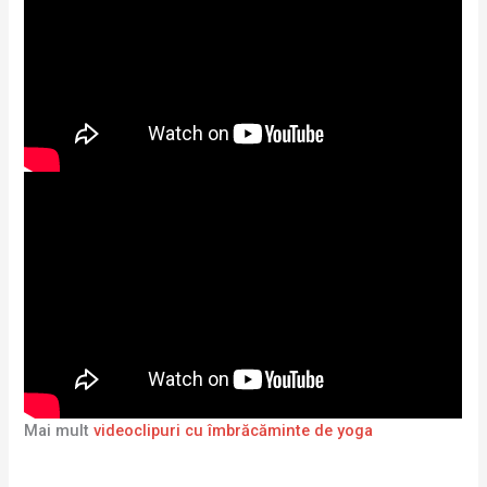
Mai mult
videoclipuri cu îmbrăcăminte de yoga