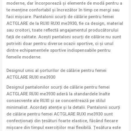
moderne, dar încorporează și elemente de modă pentru a
te menține confortabil și încrezător în timp ce mergi sau
faci mișcare. Pantalonii scurți de călărie pentru femei
ACTGLARE de la RUXI RUXI me3930, fie ca design, material
sau croitori, toate reflectă angajamentul producătorului
față de calitate. Acești pantaloni scurți de călărie nu sunt
potriviti doar pentru diverse ocazii sportive, ci și unul
dintre echipamentele sportive indispensabile pentru
femeile moderne.
Designul unic al șorturilor de călărie pentru femei
ACTGLARE RUXI me3930
Designul pantalonilor scurți de călărie pentru femei
ACTGLARE RUXI me3930 aderă la standardele înalte
consecvente ale RUXI și se concentrează pe stilul
minimalist. Acordați atenție și la detalii. Pantalonii scurți
de călărie pentru femei ACTGLARE RUXI me3930 sunt
confecționați din țesături foarte elastice, făcând fiecare
mișcare din timpul exercițiilor mai flexibilă. Țesătura este