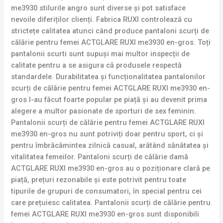
me3930 stilurile angro sunt diverse și pot satisface
nevoile diferiților clienți. Fabrica RUXI controlează cu
strictețe calitatea atunci când produce pantaloni scurți de
călărie pentru femei ACTGLARE RUXI me3930 en-gros. Toți
pantalonii scurti sunt supuși mai multor inspecții de
calitate pentru a se asigura că produsele respectă
standardele. Durabilitatea și funcționalitatea pantalonilor
scurți de călărie pentru femei ACTGLARE RUXI me3930 en-
gros l-au făcut foarte popular pe piață și au devenit prima
alegere a multor pasionate de sporturi de sex feminin.
Pantalonii scurți de călărie pentru femei ACTGLARE RUXI
me3930 en-gros nu sunt potriviți doar pentru sport, ci și
pentru îmbrăcămintea zilnică casual, arătând sănătatea și
vitalitatea femeilor. Pantaloni scurți de călărie damă
ACTGLARE RUXI me3930 en-gros au o poziționare clară pe
piață, prețuri rezonabile și este potrivit pentru toate
tipurile de grupuri de consumatori, în special pentru cei
care prețuiesc calitatea. Pantalonii scurți de călărie pentru
femei ACTGLARE RUXI me3930 en-gros sunt disponibili