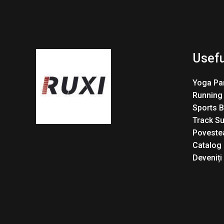
Usefu
Yoga Pa
Running
Sports 
Track Su
Povestea
Catalog
Deveniți