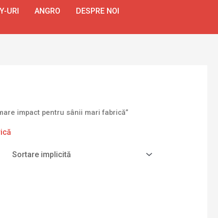
Y-URI
ANGRO
DESPRE NOI
are impact pentru sânii mari fabrică”
rică