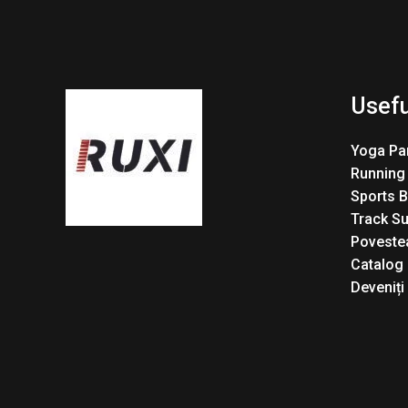
Usefu
Yoga Pa
Running
Sports 
Track Su
Povestea
Catalog
Deveniți