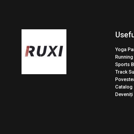
Usefu
Yoga Pa
Running
Sports 
Track Su
Povestea
Catalog
Deveniți