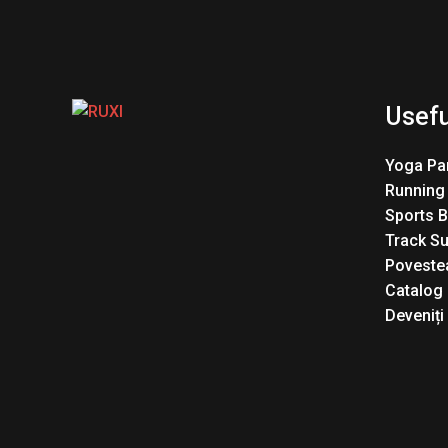
Usefu
Yoga Pa
Running
Sports 
Track Su
Povestea
Catalog
Deveniți