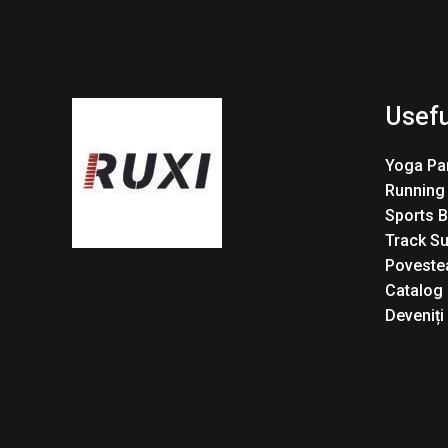
Usefu
Yoga Pa
Running
Sports 
Track Su
Povestea
Catalog
Deveniți