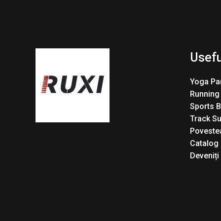
Usefu
Yoga Pa
Running
Sports 
Track Su
Povestea
Catalog
Deveniți